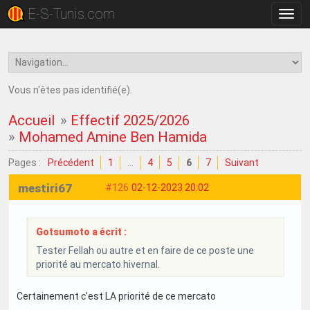
E-S-Tunis.com
Bascu
la
navig
Vous n'êtes pas identifié(e).
Accueil
»
Effectif 2025/2026
»
Mohamed Amine Ben Hamida
Pages :
Précédent
1
…
4
5
6
7
Suivant
mestiri67
#126
02-12-2023 20:02
Gotsumoto a écrit :
Tester Fellah ou autre et en faire de ce poste une
priorité au mercato hivernal.
Certainement c’est LA priorité de ce mercato