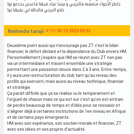
خاطر الأجواء متعفنة فالترجي و برشا عباد فيها قاعدين يخدمو توا
خلاو الترجي فالحالة لي عليها توا
Redondo taraji
#139
30-12-2023 09:33
Deuxième point aussi qui n'encourage pas ZT c'est le bilan
financier, le déficit déclaré et la dépendance du Club envers HM.
Personnellement j'espère que HM se réunit avec ZT non pas
via un intermédiaire et tracent ensemble une stratégie
permettant une passation douce dans 2 à 3 ans. Entre-temps,
il y aura une restructuration du club tant qu'au niveau des
profils qui exercent, mais aussi au niveau technique, financier
et stratégie.
Ça paraît difficile que ça se réalise vu le temperament et
l'orgueil de chacun mais ce qui est sur c'est qu'on est entrain
de perdre beaucoup de temps et d'idée pour se ressaisir et
s'aligner déjà à certaines institutions de 1ee niveau en Afrique
et de certains pays émergeants.
HM avec son expérience, son soutien morale et financier, ZT
avec ses idées et ses projets d'actualité.