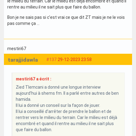
le milieu du terrain. Car le milieu est déjà encombré et quand il
rentre au milieu il ne sait plus que faire du ballon.
Bon je ne sais pas si c’est vrai ce que dit ZT mais je ne le vois
pas comme ça …
mestiri67
tarajjidawla
#137
29-12-2023 23:58
mestiri67 a écrit :
Zied Tlemcani a donné une longue interview
aujourd’hui à shems fm. Il a parlé entre autres de ben
hamida.
Il lui a donné un conseil sur la façon de jouer.
Il lui a conseillé d’arrêter de prendre le ballon et de
rentrer vers le milieu du terrain. Car le milieu est déjà
encombré et quand il rentre au milieu il ne sait plus
que faire du ballon.