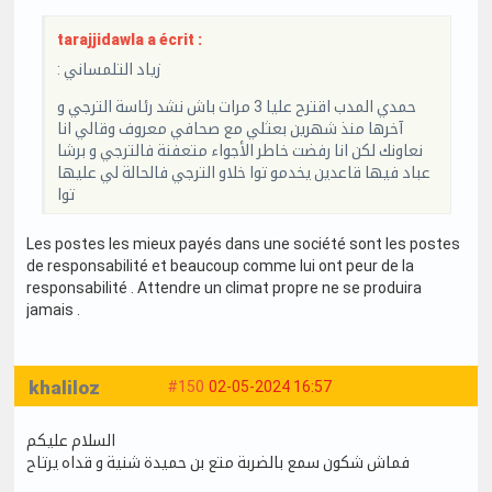
tarajjidawla a écrit :
: زياد التلمساني
حمدي المدب اقترح عليا 3 مرات باش نشد رئاسة الترجي و
آخرها منذ شهرين بعثلي مع صحافي معروف وقالي انا
نعاونك لكن انا رفضت خاطر الأجواء متعفنة فالترجي و برشا
عباد فيها قاعدين يخدمو توا خلاو الترجي فالحالة لي عليها
توا
Les postes les mieux payés dans une société sont les postes
de responsabilité et beaucoup comme lui ont peur de la
responsabilité . Attendre un climat propre ne se produira
jamais .
khaliloz
#150
02-05-2024 16:57
السلام عليكم
فماش شكون سمع بالضربة متع بن حميدة شنية و قداه يرتاح