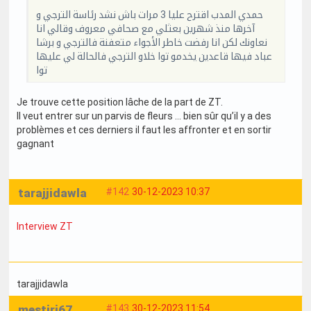
حمدي المدب اقترح عليا 3 مرات باش نشد رئاسة الترجي و
آخرها منذ شهرين بعثلي مع صحافي معروف وقالي انا
نعاونك لكن انا رفضت خاطر الأجواء متعفنة فالترجي و برشا
عباد فيها قاعدين يخدمو توا خلاو الترجي فالحالة لي عليها
توا
Je trouve cette position lâche de la part de ZT.
Il veut entrer sur un parvis de fleurs … bien sûr qu’il y a des
problèmes et ces derniers il faut les affronter et en sortir
gagnant
tarajjidawla
#142
30-12-2023 10:37
Interview ZT
tarajjidawla
mestiri67
#143
30-12-2023 11:54