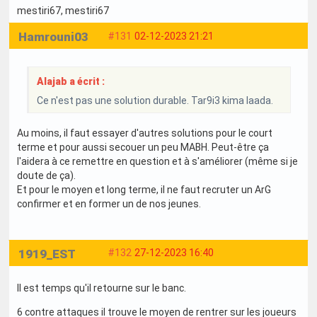
mestiri67
, mestiri67
Hamrouni03
#131
02-12-2023 21:21
Alajab a écrit :
Ce n'est pas une solution durable. Tar9i3 kima laada.
Au moins, il faut essayer d'autres solutions pour le court
terme et pour aussi secouer un peu MABH. Peut-être ça
l'aidera à ce remettre en question et à s'améliorer (même si je
doute de ça).
Et pour le moyen et long terme, il ne faut recruter un ArG
confirmer et en former un de nos jeunes.
1919_EST
#132
27-12-2023 16:40
Il est temps qu'il retourne sur le banc.
6 contre attaques il trouve le moyen de rentrer sur les joueurs