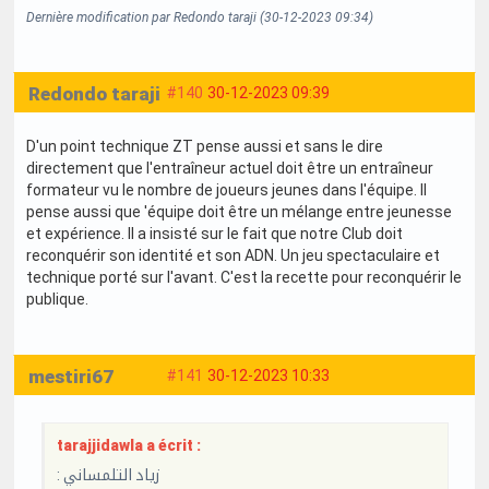
Dernière modification par Redondo taraji (30-12-2023 09:34)
Redondo taraji
#140
30-12-2023 09:39
D'un point technique ZT pense aussi et sans le dire
directement que l'entraîneur actuel doit être un entraîneur
formateur vu le nombre de joueurs jeunes dans l'équipe. Il
pense aussi que 'équipe doit être un mélange entre jeunesse
et expérience. Il a insisté sur le fait que notre Club doit
reconquérir son identité et son ADN. Un jeu spectaculaire et
technique porté sur l'avant. C'est la recette pour reconquérir le
publique.
mestiri67
#141
30-12-2023 10:33
tarajjidawla a écrit :
: زياد التلمساني