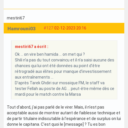
mestiri67
Hamrouni03
#127
02-12-2023 20:16
mestiri67 a écrit :
Ok … on vire ben hamida … on met qui ?
Shili n’a pas du tout convaincu et il n’a saisi aucune des
chances qui lui ont été données au point d’être
rétrogradé aux élites pour manque d’investissement
aux entraînements …
D’après Tarek Ghdiri sur mosaïque FM, le staff va
tester Fellah au poste de AG … peut-être même dès ce
mardi pour le match contre la Marsa
Tout d'abord, j'ai pas parlé de le virer. Mais, il n'est pas
acceptable aussi de montrer autant de faiblesse technique et
de partir titulaire indiscutable à l'espérance et de surplus on lui
donne le capitana. C'est quoi le [message] ? Tu es bon