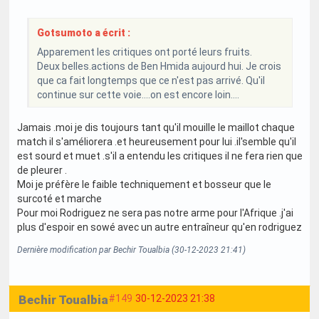
Gotsumoto a écrit :
Apparement les critiques ont porté leurs fruits.
Deux belles.actions de Ben Hmida aujourd hui. Je crois
que ca fait longtemps que ce n'est pas arrivé. Qu'il
continue sur cette voie....on est encore loin....
Jamais .moi je dis toujours tant qu'il mouille le maillot chaque
match il s'améliorera .et heureusement pour lui .il'semble qu'il
est sourd et muet .s'il a entendu les critiques il ne fera rien que
de pleurer .
Moi je préfère le faible techniquement et bosseur que le
surcoté et marche
Pour moi Rodriguez ne sera pas notre arme pour l'Afrique .j'ai
plus d'espoir en sowé avec un autre entraîneur qu'en rodriguez
Dernière modification par Bechir Toualbia (30-12-2023 21:41)
Bechir Toualbia
#149
30-12-2023 21:38