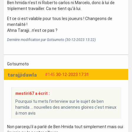
Ben hmida n'est ni Roberto carlos ni Marcelo, donc à lui de
triplement travailler. Ca ne tient qu'à lui.
Et ce ci est valable pour tous les joueurs ! Changeons de
mentalité !
Ahna Tarajji...n'est ce pas ?
Dernière modification par Gotsumoto (30-12-2023 13:22)
Gotsumoto
tarajjidawla
#145
30-12-2023 17:31
mestiri67 a écrit :
Pourquoi tu mets l’interview sur le sujet de ben
hamida … nouvelles des anciennes gloires c’est mieux
à mon avis
Non parcequ'il a parlé de Ben Hmida tout simplement mais oui