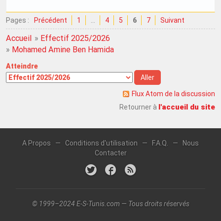
Pages :
Précédent
1
…
4
5
6
7
Suivant
Accueil
»
Effectif 2025/2026
»
Mohamed Amine Ben Hamida
Atteindre
Flux Atom de la discussion
l'accueil du site
Retourner à
A Propos
—
Conditions d'utilisation
—
F.A.Q.
—
Nous
Contacter
© 1999–2024 E-S-Tunis.com — Tous droits réservés