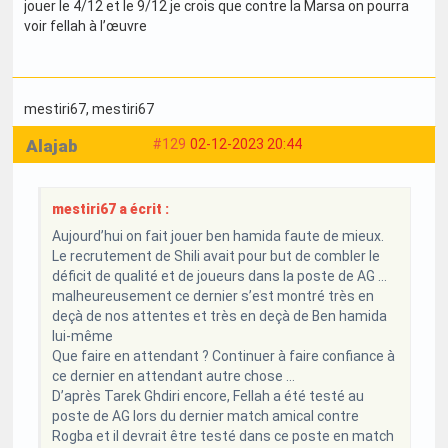
jouer le 4/12 et le 9/12 je crois que contre la Marsa on pourra
voir fellah à l’œuvre
mestiri67
, mestiri67
Alajab
#129
02-12-2023 20:44
mestiri67 a écrit :
Aujourd’hui on fait jouer ben hamida faute de mieux.
Le recrutement de Shili avait pour but de combler le
déficit de qualité et de joueurs dans la poste de AG …
malheureusement ce dernier s’est montré très en
deçà de nos attentes et très en deçà de Ben hamida
lui-même
Que faire en attendant ? Continuer à faire confiance à
ce dernier en attendant autre chose …
D’après Tarek Ghdiri encore, Fellah a été testé au
poste de AG lors du dernier match amical contre
Rogba et il devrait être testé dans ce poste en match