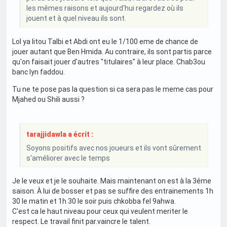
les mêmes raisons et aujourd'hui regardez où ils
jouent et à quel niveau ils sont.
Lol ya litou Talbi et Abdi ont eu le 1/100 eme de chance de
jouer autant que Ben Hmida. Au contraire, ils sont partis parce
qu'on faisait jouer d'autres "titulaires" à leur place. Chab3ou
banc lyn faddou.
Tu ne te pose pas la question si ca sera pas le meme cas pour
Mjahed ou Shili aussi ?
tarajjidawla a écrit :
Soyons positifs avec nos joueurs et ils vont sûrement
s'améliorer avec le temps
Je le veux et je le souhaite. Mais maintenant on est à la 3éme
saison. À lui de bosser et pas se suffire des entrainements 1h
30 le matin et 1h 30 le soir puis chkobba fel 9ahwa.
C'est ca le haut niveau pour ceux qui veulent meriter le
respect. Le travail finit par.vaincre le talent.