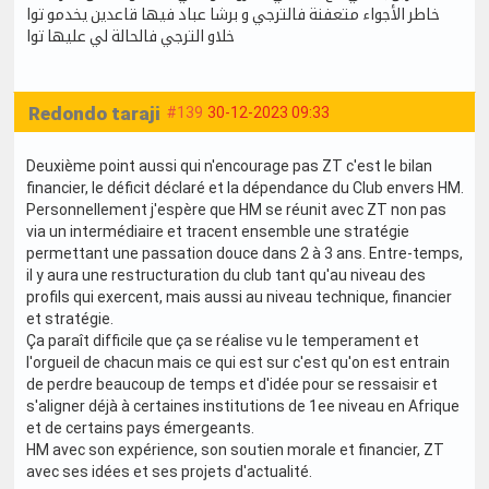
خاطر الأجواء متعفنة فالترجي و برشا عباد فيها قاعدين يخدمو توا
خلاو الترجي فالحالة لي عليها توا
Redondo taraji
#139
30-12-2023 09:33
Deuxième point aussi qui n'encourage pas ZT c'est le bilan
financier, le déficit déclaré et la dépendance du Club envers HM.
Personnellement j'espère que HM se réunit avec ZT non pas
via un intermédiaire et tracent ensemble une stratégie
permettant une passation douce dans 2 à 3 ans. Entre-temps,
il y aura une restructuration du club tant qu'au niveau des
profils qui exercent, mais aussi au niveau technique, financier
et stratégie.
Ça paraît difficile que ça se réalise vu le temperament et
l'orgueil de chacun mais ce qui est sur c'est qu'on est entrain
de perdre beaucoup de temps et d'idée pour se ressaisir et
s'aligner déjà à certaines institutions de 1ee niveau en Afrique
et de certains pays émergeants.
HM avec son expérience, son soutien morale et financier, ZT
avec ses idées et ses projets d'actualité.