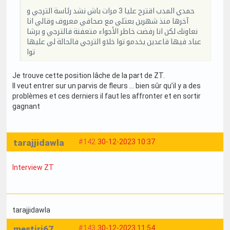
حمدي المدب اقترح عليا 3 مرات باش نشد رئاسة الترجي و
آخرها منذ شهرين بعثلي مع صحافي معروف وقالي انا
نعاونك لكن انا رفضت خاطر الأجواء متعفنة فالترجي و برشا
عباد فيها قاعدين يخدمو توا خلاو الترجي فالحالة لي عليها
توا
Je trouve cette position lâche de la part de ZT.
Il veut entrer sur un parvis de fleurs … bien sûr qu’il y a des
problèmes et ces derniers il faut les affronter et en sortir
gagnant
tarajjidawla
#142
30-12-2023 10:37
Interview ZT
tarajjidawla
mestiri67
#143
30-12-2023 11:54