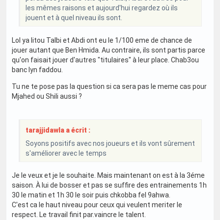
les mêmes raisons et aujourd'hui regardez où ils
jouent et à quel niveau ils sont.
Lol ya litou Talbi et Abdi ont eu le 1/100 eme de chance de
jouer autant que Ben Hmida. Au contraire, ils sont partis parce
qu'on faisait jouer d'autres "titulaires" à leur place. Chab3ou
banc lyn faddou.
Tu ne te pose pas la question si ca sera pas le meme cas pour
Mjahed ou Shili aussi ?
tarajjidawla a écrit :
Soyons positifs avec nos joueurs et ils vont sûrement
s'améliorer avec le temps
Je le veux et je le souhaite. Mais maintenant on est à la 3éme
saison. À lui de bosser et pas se suffire des entrainements 1h
30 le matin et 1h 30 le soir puis chkobba fel 9ahwa.
C'est ca le haut niveau pour ceux qui veulent meriter le
respect. Le travail finit par.vaincre le talent.