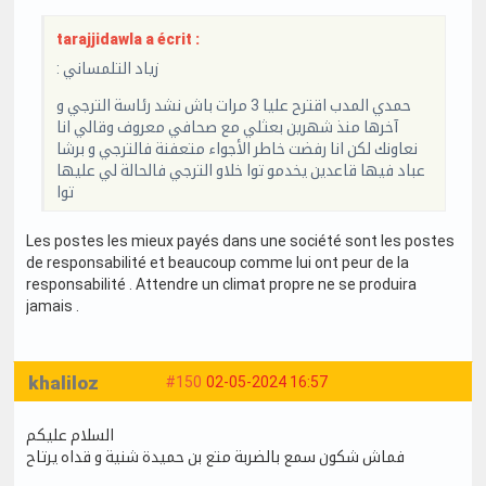
tarajjidawla a écrit :
: زياد التلمساني
حمدي المدب اقترح عليا 3 مرات باش نشد رئاسة الترجي و
آخرها منذ شهرين بعثلي مع صحافي معروف وقالي انا
نعاونك لكن انا رفضت خاطر الأجواء متعفنة فالترجي و برشا
عباد فيها قاعدين يخدمو توا خلاو الترجي فالحالة لي عليها
توا
Les postes les mieux payés dans une société sont les postes
de responsabilité et beaucoup comme lui ont peur de la
responsabilité . Attendre un climat propre ne se produira
jamais .
khaliloz
#150
02-05-2024 16:57
السلام عليكم
فماش شكون سمع بالضربة متع بن حميدة شنية و قداه يرتاح