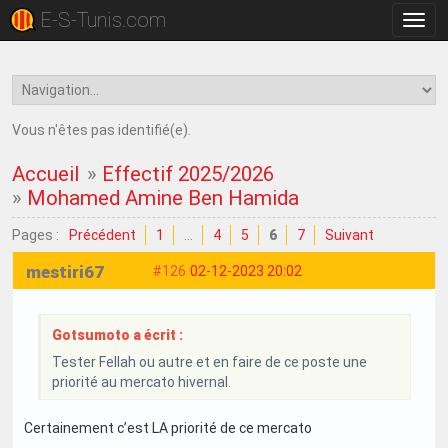
E-S-Tunis.com
Bascu
la
navig
Vous n'êtes pas identifié(e).
Accueil
»
Effectif 2025/2026
»
Mohamed Amine Ben Hamida
Pages :
Précédent
1
…
4
5
6
7
Suivant
mestiri67
#126
02-12-2023 20:02
Gotsumoto a écrit :
Tester Fellah ou autre et en faire de ce poste une
priorité au mercato hivernal.
Certainement c’est LA priorité de ce mercato