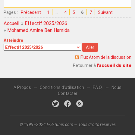
Pages :
Précédent
1
…
4
5
6
7
Suivant
Accueil
»
Effectif 2025/2026
»
Mohamed Amine Ben Hamida
Atteindre
Flux Atom de la discussion
l'accueil du site
Retourner à
A Propos
—
Conditions d'utilisation
—
F.A.Q.
—
Nous
Contacter
© 1999–2024 E-S-Tunis.com — Tous droits réservés