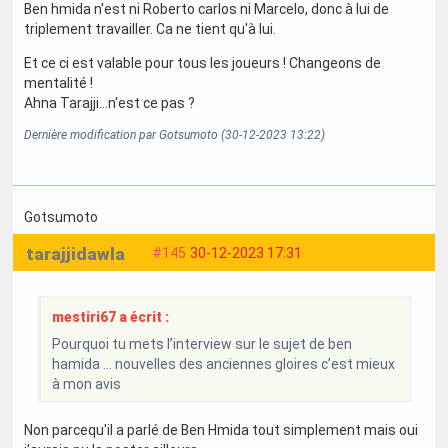
Ben hmida n'est ni Roberto carlos ni Marcelo, donc à lui de
triplement travailler. Ca ne tient qu'à lui.
Et ce ci est valable pour tous les joueurs ! Changeons de
mentalité !
Ahna Tarajji...n'est ce pas ?
Dernière modification par Gotsumoto (30-12-2023 13:22)
Gotsumoto
tarajjidawla
#145
30-12-2023 17:31
mestiri67 a écrit :
Pourquoi tu mets l’interview sur le sujet de ben
hamida … nouvelles des anciennes gloires c’est mieux
à mon avis
Non parcequ'il a parlé de Ben Hmida tout simplement mais oui