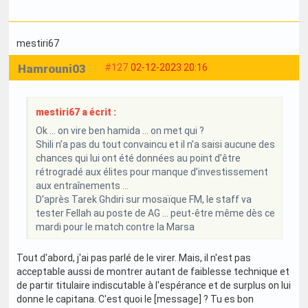
mestiri67
Hamrouni03
#127
02-12-2023 20:16
mestiri67 a écrit :
Ok … on vire ben hamida … on met qui ?
Shili n’a pas du tout convaincu et il n’a saisi aucune des
chances qui lui ont été données au point d’être
rétrogradé aux élites pour manque d’investissement
aux entraînements …
D’après Tarek Ghdiri sur mosaïque FM, le staff va
tester Fellah au poste de AG … peut-être même dès ce
mardi pour le match contre la Marsa
Tout d'abord, j'ai pas parlé de le virer. Mais, il n'est pas
acceptable aussi de montrer autant de faiblesse technique et
de partir titulaire indiscutable à l'espérance et de surplus on lui
donne le capitana. C'est quoi le [message] ? Tu es bon