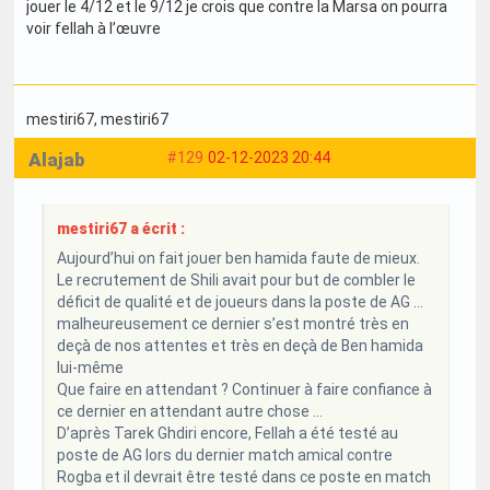
jouer le 4/12 et le 9/12 je crois que contre la Marsa on pourra
voir fellah à l’œuvre
mestiri67
, mestiri67
Alajab
#129
02-12-2023 20:44
mestiri67 a écrit :
Aujourd’hui on fait jouer ben hamida faute de mieux.
Le recrutement de Shili avait pour but de combler le
déficit de qualité et de joueurs dans la poste de AG …
malheureusement ce dernier s’est montré très en
deçà de nos attentes et très en deçà de Ben hamida
lui-même
Que faire en attendant ? Continuer à faire confiance à
ce dernier en attendant autre chose …
D’après Tarek Ghdiri encore, Fellah a été testé au
poste de AG lors du dernier match amical contre
Rogba et il devrait être testé dans ce poste en match