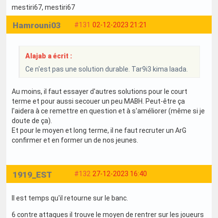
mestiri67
, mestiri67
Hamrouni03
#131
02-12-2023 21:21
Alajab a écrit :
Ce n'est pas une solution durable. Tar9i3 kima laada.
Au moins, il faut essayer d'autres solutions pour le court
terme et pour aussi secouer un peu MABH. Peut-être ça
l'aidera à ce remettre en question et à s'améliorer (même si je
doute de ça).
Et pour le moyen et long terme, il ne faut recruter un ArG
confirmer et en former un de nos jeunes.
1919_EST
#132
27-12-2023 16:40
Il est temps qu'il retourne sur le banc.
6 contre attaques il trouve le moyen de rentrer sur les joueurs