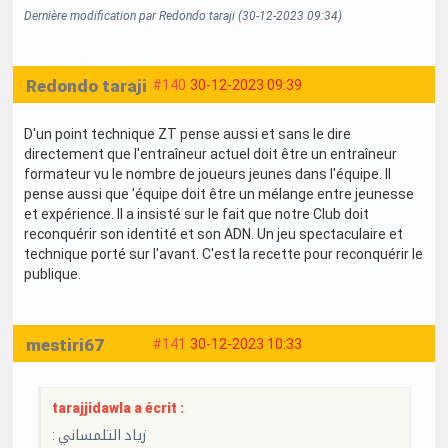
Dernière modification par Redondo taraji (30-12-2023 09:34)
Redondo taraji
#140
30-12-2023 09:39
D'un point technique ZT pense aussi et sans le dire
directement que l'entraîneur actuel doit être un entraîneur
formateur vu le nombre de joueurs jeunes dans l'équipe. Il
pense aussi que 'équipe doit être un mélange entre jeunesse
et expérience. Il a insisté sur le fait que notre Club doit
reconquérir son identité et son ADN. Un jeu spectaculaire et
technique porté sur l'avant. C'est la recette pour reconquérir le
publique.
mestiri67
#141
30-12-2023 10:33
tarajjidawla a écrit :
: زياد التلمساني