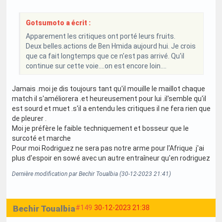
Gotsumoto a écrit :
Apparement les critiques ont porté leurs fruits.
Deux belles.actions de Ben Hmida aujourd hui. Je crois
que ca fait longtemps que ce n'est pas arrivé. Qu'il
continue sur cette voie....on est encore loin....
Jamais .moi je dis toujours tant qu'il mouille le maillot chaque
match il s'améliorera .et heureusement pour lui .il'semble qu'il
est sourd et muet .s'il a entendu les critiques il ne fera rien que
de pleurer .
Moi je préfère le faible techniquement et bosseur que le
surcoté et marche
Pour moi Rodriguez ne sera pas notre arme pour l'Afrique .j'ai
plus d'espoir en sowé avec un autre entraîneur qu'en rodriguez
Dernière modification par Bechir Toualbia (30-12-2023 21:41)
Bechir Toualbia
#149
30-12-2023 21:38