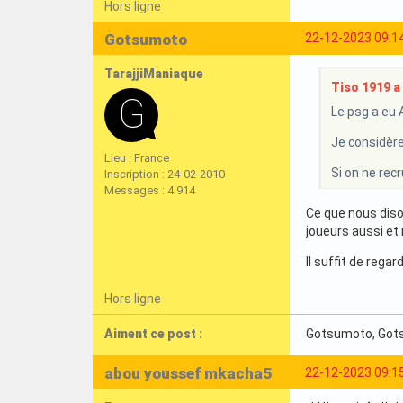
Hors ligne
Gotsumoto
22-12-2023 09:1
TarajjiManiaque
Tiso 1919 a 
Le psg a eu 
Je considère
Lieu : France
Si on ne rec
Inscription : 24-02-2010
Messages : 4 914
Ce que nous dison
joueurs aussi et 
Il suffit de rega
Hors ligne
Aiment ce post :
Gotsumoto
, Go
abou youssef mkacha5
22-12-2023 09:1