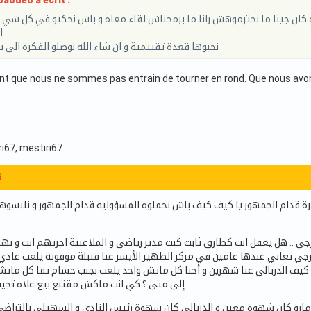
aoueb a écrit :
كان جينا ما نحترموهش رانا ما برمجناش لقاء معاه و باش نحكيو في كل شي ب
ا
نحبوها قعدة تقييمية و ان شاء الله نوصلو الفكرة الي 
 que nous ne sommes pas entrain de tourner en rond. Que nous avons 
ri67
, mestiri67
9
يرة قدام الجمهور يا كيف كيف باش نحملوه المسؤولية قدام الجمهور و نلبسوه
ة ليا في زوز جوارات ولا 3 توا في الترجي .. هل يعقل انت كطارق ثابت كنت مدير رياضي و الملاعبية اخرتهم ا
رجي تعاني عندها عامين في مركز الظهير الأيسر عنا قنبلة موقوتة يلعب غاد
ف كيف الدربالي عنا شهرين و أحنا كل ماتش واحد يلعب بجنب حسام تقا كل ماتش
إلى متى ؟ كي انت ماكش مقتنع بيع علاه تجيب 
ومارو كان شهوة معين و الدربالي كان شهوة رئيس النادي و السهيلي بالتراضي