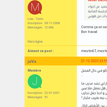
neder bachb
عيد عن اجواء
لجلسة العامة
بدات من هوني
Lieu : Tunis
Inscription : 09-11-2008
Comme ça on sent
Messages : 12 856
Bon travail
Hors ligne
Aiment ce post :
mestiri67
, mesti
jaVa
21-12-2023 23:5
الو في حال الفشل
Membre
..
نت و نهار لي تشد مدرب ما
ي هل يعقل ملاعبي
 و احنا حقل تجارب
Inscription : 22-01-2021
Messages : 91
بيه بقريب مليار ؟
 بين الأطراف الكل