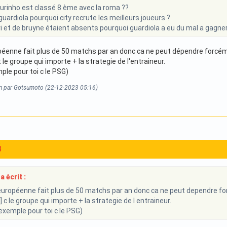
rinho est classé 8 ème avec la roma ??
ardiola pourquoi city recrute les meilleurs joueurs ?
i et de bruyne étaient absents pourquoi guardiola a eu du mal a gagner
éenne fait plus de 50 matchs par an donc ca ne peut dépendre forcéme
le groupe qui importe + la strategie de l'entraineur.
ple pour toi c le PSG)
on par Gotsumoto (22-12-2023 05:16)
3
 écrit :
uropéenne fait plus de 50 matchs par an donc ca ne peut dependre fo
c le groupe qui importe + la strategie de l entraineur.
 exemple pour toi c le PSG)