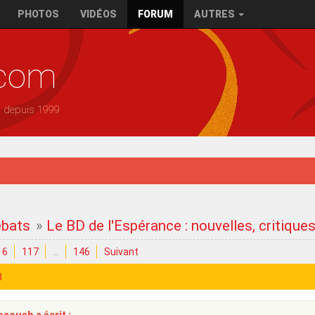
PHOTOS
VIDÉOS
FORUM
AUTRES
.com
— depuis 1999
ébats
»
Le BD de l'Espérance : nouvelles, critique
16
117
…
146
Suivant
3