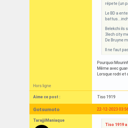
répete (un pa
Le BD a ente
battus....in
Belekchi ils 
3lech city m
De Bruyne m
Il ne faut p
Pourquoi Mourinh
Même avec guardi
Lorsque rodri et
Hors ligne
Aime ce post :
Tiso 1919
Gotsumoto
22-12-2023 03:5
TarajjiManiaque
Tiso 1919 a 