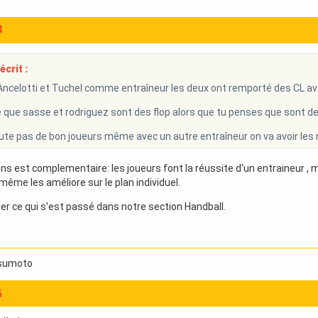
4
écrit :
Ancelotti et Tuchel comme entraîneur les deux ont remporté des CL av
 que sasse et rodriguez sont des flop alors que tu penses que sont d
rute pas de bon joueurs même avec un autre entraîneur on va avoir le
s est complementaire: les joueurs font la réussite d'un entraineur , ma
même les améliore sur le plan individuel.
rder ce qui s'est passé dans notre section Handball.
tsumoto
5