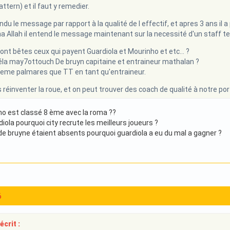
ttern) et il faut y remedier.
ndu le message par rapport à la qualité de l effectif, et apres 3 ans il
cha Allah il entend le message maintenant sur la necessité d'un staff tec
sont bêtes ceux qui payent Guardiola et Mourinho et etc... ?
éla may7ottouch De bruyn capitaine et entraineur mathalan ?
eme palmares que TT en tant qu'entraineur.
as réinventer la roue, et on peut trouver des coach de qualité à notre po
o est classé 8 ème avec la roma ??
ola pourquoi city recrute les meilleurs joueurs ?
 de bruyne étaient absents pourquoi guardiola a eu du mal a gagner ?
6
écrit :