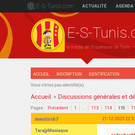
E-S-Tunis.com
ACTUALITÉ
AGENDA
E-S-Tunis
e-média de l'Espérance de Tunis 
ACCUEIL
INSCRIPTION
IDENTIFICATION
Vous n'êtes pas identifié(e).
Accueil
»
Discussions générales et d
Pages :
Précédent
1
…
113
114
115
1
mestiri67
21-12-2023 22:3
TarajjiManiaque