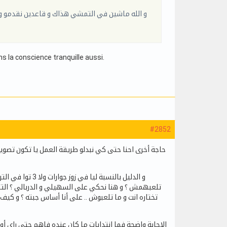
و الله ماشين في التمشي هذاك و قاعدين نقدمو و 
la conscience tranquille aussi.
#2852
حاجة أخرى احنا حتى كي نبدلو طريقة العمل يا تكون تصو
و الدليل بالنسب
تلعبهمش ؟ و هنا نحكي على السهيلي و الدربالي ؟ الت
تختاره انت و ما تلعبوش .. على أنا أساس جبته ؟ و كي
الإجابة واضحة فما انتدابات ما كان عنده فاهم حتى راي أ