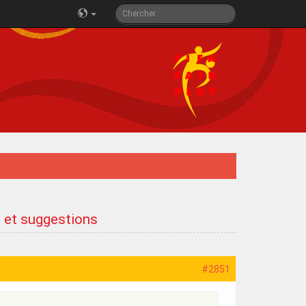
s et suggestions
#2851