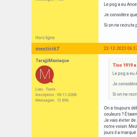
Le psg a eu Ance
Je considère que
Si on ne recrute
Hors ligne
mestiri67
22-12-2023 06:3
TarajjiManiaque
Tiso 1919 a 
Le psg a eu 
Je considère
Lieu : Tunis
Si on ne rec
Inscription : 09-11-2008
Messages : 12 856
On a toujours dé
couleurs ? Étaien
Je vais éviter de
notre voisin: Mez
jours il a marqué