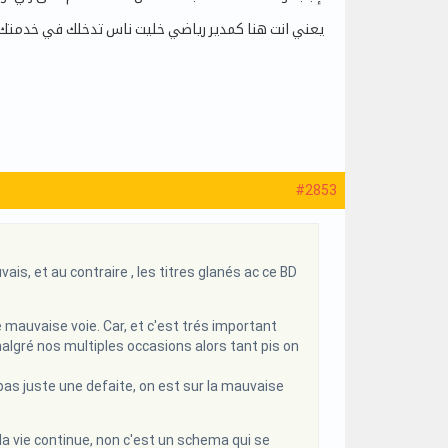
يعني انت هنا كمدير رياضي خليت ناس تدخلك في خدمتك و ب
#2853
ais, et au contraire , les titres glanés ac ce BD
 mauvaise voie. Car, et c'est trés important
algré nos multiples occasions alors tant pis on
 pas juste une defaite, on est sur la mauvaise
a vie continue, non c'est un schema qui se