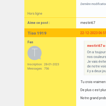
Dernière modificati
Hors ligne
Aime ce post :
mestiri67
Tiso 1919
22-12-2023 06:5
Fan
mestiri67 a é
On a toujour
nos couleurs 
Je vais évite
Inscription : 28-01-2023
de notre voi
Messages : 756
il y a deux 
Tu crois vraiment
De plus c est plu
Notre grand probl