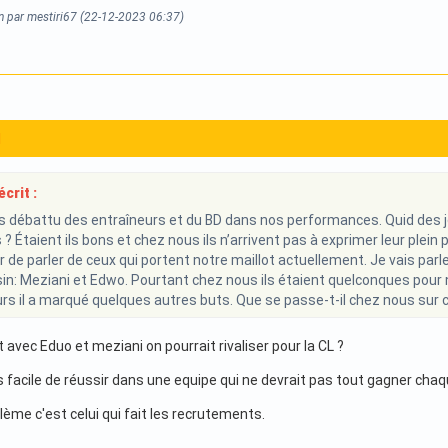
on par mestiri67 (22-12-2023 06:37)
1
crit :
s débattu des entraîneurs et du BD dans nos performances. Quid des jo
? Étaient ils bons et chez nous ils n’arrivent pas à exprimer leur plein p
r de parler de ceux qui portent notre maillot actuellement. Je vais parl
sin: Meziani et Edwo. Pourtant chez nous ils étaient quelconques pour 
jours il a marqué quelques autres buts. Que se passe-t-il chez nous sur c
 avec Eduo et meziani on pourrait rivaliser pour la CL ?
s facile de réussir dans une equipe qui ne devrait pas tout gagner cha
ème c'est celui qui fait les recrutements.