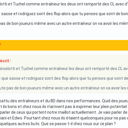
lotti et Tuchel comme entraîneur les deux ont remporté des CL avec d
 sasse et rodriguez sont des flop alors que tu penses que sont de bo
 pas de bon joueurs même avec un autre entraîneur on va avoir les mêm
7
écrit :
Ancelotti et Tuchel comme entraîneur les deux ont remporté des CL av
 que sasse et rodriguez sont des flop alors que tu penses que sont d
rute pas de bon joueurs même avec un autre entraîneur on va avoir le
battu des entraîneurs et du BD dans nos performances. Quid des joueur
t ils bons et chez nous ils n’arrivent pas à exprimer leur plein potentiel 
 parler de ceux qui portent notre maillot actuellement. Je vais parler d
iani et Edwo. Pourtant chez nous ils étaient quelconques pour ne pas d
 quelques autres buts. Que se passe-t-il chez nous sur ce plan ?