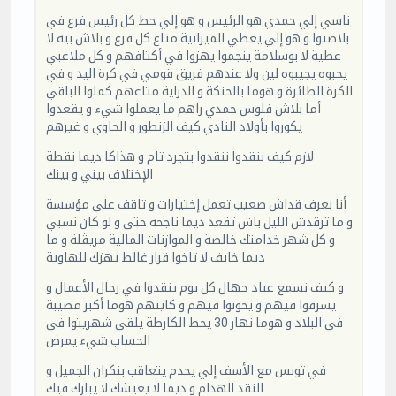
ناسي إلي حمدي هو الرئيس و هو إلي حط كل رئيس فرع في
بلاصتوا و هو إلي يعطي الميزانية متاع كل فرع و بلاش بيه لا
عطية لا بوسلامة ينجموا يهزوا في أكتافهم و كل ملاعبي
يحبوه يجيبوه لين ولا عندهم فريق قومي في كرة اليد و في
الكرة الطائرة و هوما بالحنكة و الدراية متاعهم كملوا الباقي
أما بلاش فلوس حمدي راهم ما يعملوا شيء و يقعدوا
يكوروا بأولاد النادي كيف الزنطور و الحاوي و غيرهم
لازم كيف ننقدوا ننقدوا بتجرد تام و هذاكا ديما نقطة
الإختلاف بيني و بينك
أنا نعرف قداش صعيب تعمل إختيارات و تاقف على مؤسسة
و ما ترقدش الليل باش تقعد ديما ناجحة حتى و لو كان نسبي
و كل شهر خدامتك خالصة و الموازنات المالية مريڤلة و ما
ديما خايف لا تاخوا قرار غالط يهزك للهاوية
و كيف نسمع عباد جهال كل يوم ينقدوا في رجال الأعمال و
يسرقوا فيهم و يخونوا فيهم و كاينهم هوما أكبر مصيبة
في البلاد و هوما نهار 30 يحط الكارطة يلقى شهريتوا في
الحساب شيء يمرض
في تونس مع الأسف إلي يخدم يتعاقب بنكران الجميل و
النقد الهدام و ديما لا يعيشك لا يبارك فيك