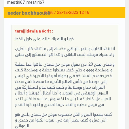
mestiri67
, mestiri67
neder bachbaoueb
#2867
22-12-2023 12:16
tarajjidawla a écrit :
خويا و الله راك غالط على طول الخط
أنا ننقد الخايب و نثمن الباهي عكسك إلي ما تنقد كان الخايب
و لا عمرك قريتلك ثمنت الباهي و هذا هو الديسكور إلي يقلق
و قتلي ينجح 20 فرع تقول موش من حمدي ماهوا خط عطية
و بوسلامة وووو و حتي كيف يغلطوا عطية و بوسلامة كيف
فضيحةعدم المشاركة في بطولة أفريقيا الأخيرة في تونس
إلي حرمتنا من كأس العالم للأندية ما سمعناكش نقدت
القرارات متاع بوسلامة و كيف كيف عدم للمشاركة في
السوبر الإفريقي في الهوند و أحنا أبطال أفريقيا و أبطال
العرب عل. خاطر خفنا بش ما نخسروش ما سمعناكش تنقد
في قيس عطية و النقد ديما لحمدي و لفرع كرة القدم
كيف ينجحوا الفروع الكل محسوب موش من حمدي ياخي هو
ٱش عمل و كيف تصير أزمة في الفوت الكلوا من حمدي و
الرعواني