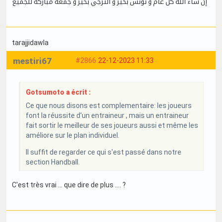
إن شاء الله كل عام و تونس بخير و الترجي بخير و جمعة مباركة للجميع
tarajjidawla
mestiri67
#2866
22-12-2023 11:33
Gotsumoto a écrit :
Ce que nous disons est complementaire: les joueurs
font la réussite d'un entraineur , mais un entraineur
fait sortir le meilleur de ses joueurs aussi et même les
améliore sur le plan individuel.
Il suffit de regarder ce qui s'est passé dans notre
section Handball.
C'est très vrai ... que dire de plus .... ?