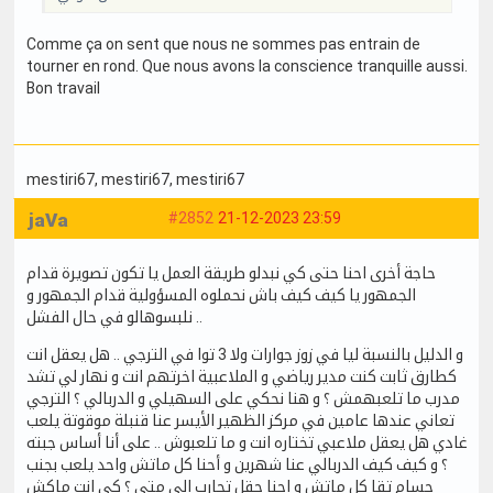
Comme ça on sent que nous ne sommes pas entrain de
tourner en rond. Que nous avons la conscience tranquille aussi.
Bon travail
mestiri67
, mestiri67
, mestiri67
jaVa
#2852
21-12-2023 23:59
حاجة أخرى احنا حتى كي نبدلو طريقة العمل يا تكون تصويرة قدام
الجمهور يا كيف كيف باش نحملوه المسؤولية قدام الجمهور و
نلبسوهالو في حال الفشل ..
و الدليل بالنسبة ليا في زوز جوارات ولا 3 توا في الترجي .. هل يعقل انت
كطارق ثابت كنت مدير رياضي و الملاعبية اخرتهم انت و نهار لي تشد
مدرب ما تلعبهمش ؟ و هنا نحكي على السهيلي و الدربالي ؟ الترجي
تعاني عندها عامين في مركز الظهير الأيسر عنا قنبلة موقوتة يلعب
غادي هل يعقل ملاعبي تختاره انت و ما تلعبوش .. على أنا أساس جبته
؟ و كيف كيف الدربالي عنا شهرين و أحنا كل ماتش واحد يلعب بجنب
حسام تقا كل ماتش و احنا حقل تجارب إلى متى ؟ كي انت ماكش