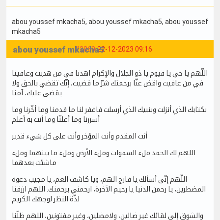
abou youssef mkacha5
, abou youssef mkacha5
, abou youssef
mkacha5
abou youssef mkacha5
#2860
22-12-2023 09:16
اللّهم يا حي يا قيوم يا ذو الجلال والإكرام اهدنا في من هديت وعافينا
في من عافيت واقض عنّا برحمتك شرّ ما قضيت، إنّك تقضي بالحق ولا
يقضى عليك، آمنا
بكتابك الذي أنزلت وبنبيك الذي أرسلت فاغفر لنا ما قدمنا وما أخّرنا وما
أسررنا وما أعلنّا وما أنت به أعلم
أنت المقدم وأنت المؤخر وأنت على كل شيء قدير
اللهم لك الحمد ملء السموات وملء الأرض وملء ما بينهما وملء
ماشئت بعدهما
اللّهم إنّي أسألك يا فارج الهم، ويا كاشف الغم، يا مجيب دعوة
المضطرين، يا رحمن الدنيا يا رحيم الآخرة، ارحمني برحمتك. اللهم ارزقنا
لذّة النظر لوجهك الكريم
والشوق إلى لقائك غير ضالين، ولامضلين، وغير مفتونين، اللهم ظلّنا