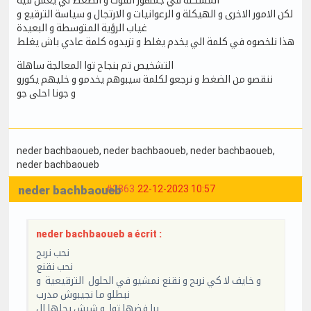
لكن الامور الاخرى و الهيكلة و الرعوانيات و الارتجال و سياسة الترقيع و
غياب الرؤية المتوسطة و البعيدة
هذا نلخصوه في كلمة الي يخدم يغلط و نزيدوه كلمة عادي باش يغلط
التشخيص تم بنجاح توا المعالجة ساهلة
ننقصو من الضغط و نرجعو لكلمة سيبوهم يخدمو و خليهم يكورو
و جونا احلى جو
neder bachbaoueb
, neder bachbaoueb
, neder bachbaoueb
,
neder bachbaoueb
neder bachbaoueb
#2863
22-12-2023 10:57
neder bachbaoueb a écrit :
نحب نربح
نحب نقنع
و خايف لا كي نربح و نقنع نمشيو في الحلول الترقيعية و
نبطلو ما نجيبوش مدرب
برا فضها توا و شبش يحلها ال