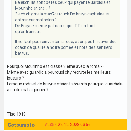
Belekchi ils sont bêtes ceux qui payent Guardiola et
Mourinho et etc... ?
3lech city méla may7ottouch De bruyn capitaine et
entraineur mathalan ?
De Bruyne meme palmares que TT en tant
qu'entraineur.
Il ne faut pas réinventer la roue, et on peut trouver des
coach de qualité à notre portée et hors des sentiers
battus.
Pourquoi Mourinho est classé 8 ème avec la roma ??
Même avec guardiola pourquoi city recrute les meilleurs
joueurs ?
Lorsque rodri et de bruyne étaient absents pourquoi guardiola
a eu du mal a gagner ?
Tiso 1919
Gotsumoto
#2854
22-12-2023 03:56