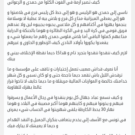
كيف تصير أزمة في الفوت الكلوا من حمدي و الرعواني
ناسي إلي حمدي هو الرئيس و هو إلي حط كل رئيس فرع في بلاصتوا و
هو إلي يعطي الميزانية متاع كل فرع و بلاش بيه لا عطية لا بوسلامة
ينجموا يهزوا في أكتافهم و كل ملاعبي يحبوه يجيبوه لين ولا عندهم
فريق قومي في كرة اليد و في الكرة الطائرة و هوما بالحنكة و الدراية
متاعهم كملوا الباقي أما بلاش فلوس حمدي راهم ما يعملوا شيء و
يقعدوا يكوروا بأولاد النادي كيف الزنطور و الحاوي و غيرهم
لازم كيف ننقدوا ننقدوا بتجرد تام و هذاكا ديما نقطة الإختلاف بيني و
بينك
أنا نعرف قداش صعيب تعمل إختيارات و تاقف على مؤسسة و ما
ترقدش الليل باش تقعد ديما ناجحة حتى و لو كان نسبي و كل شهر
خدامتك خالصة و الموازنات المالية مريڤلة و ما ديما خايف لا تاخوا قرار
غالط يهزك للهاوية
و كيف نسمع عباد جهال كل يوم ينقدوا في رجال الأعمال و يسرقوا
فيهم و يخونوا فيهم و كاينهم هوما أكبر مصيبة في البلاد و هوما
نهار 30 يحط الكارطة يلقى شهريتوا في الحساب شيء يمرض
في تونس مع الأسف إلي يخدم يتعاقب بنكران الجميل و النقد الهدام
و ديما لا يعيشك لا يبارك فيك