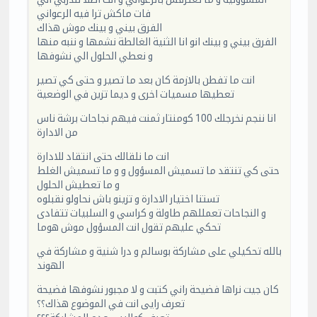
فات ماكش ترا فيه الرعواني
الفرق بيني و بينك موش هذاك
الفرق بيني و بينك انو انا الثنية الغالطة نشمها و ننبه منها
و نعطي الحلول الي نشوفها
انت ما تفطن بالازمة كان بعد ما تصير و حتى كي تصير
تعطيها مسميات اخرى و ديما تزين في الوضعية
انا ننجم نخرجلك 100 كومنتار ثمنت فيهم نجاحات برشة ناس
من الادارة
انت ما نلقالك حتى انتقاد للادارة
حتى كي تنتقد ما تسميش المسؤول و و ما تسميش الغلط
و ما تعطيش الحلول
تستنا اختيار الادارة و تزينو باش نحاولو نقبلوه
و النجاحات تعمللهم طاولة و كراسي و السلبيات تتفادى
تحكي عليهم تقول انت المسؤول موش هوما
بالله تحكيلي على مشاركة بوسالم و درا شنية و مشاركة في
الهوند
كان جيت نراها فضيحة راني كتبت و لا مجبور نشوفها فضيحة
تعرف رايى انت في الموضوع هذاك؟؟