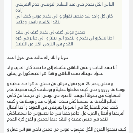
الناس الكل تخدم حتى عبد السلام اليونسي خدم الافريقي
زادة
كان كل واحد شد منصب نقولولو الي يخدم موش كيف الي
ينقد الكلهم باهين وقتها
صحيح موش كيف لي يخدم كيف لي ينقد
احنا نشكرو لي يخدم و ننقدو الي يبلبز و الي صاير في كرة
القدم في الترجي اكثر من التبلبيز
خويا و الله راك غالط على طول الخط
أنا ننقد الخايب و نثمن الباهي عكسك إلي ما تنقد كان الخايب و لا
عمرك قريتلك ثمنت الباهي و هذا هو الديسكور إلي يقلق
و قتلي ينجح 20 فرع تقول موش من حمدي ماهوا خط عطية و
بوسلامة وووو و حتي كيف يغلطوا عطية و بوسلامة كيف فضيحةعدم
المشاركة في بطولة أفريقيا الأخيرة في تونس إلي حرمتنا من كأس
العالم للأندية ما سمعناكش نقدت القرارات متاع بوسلامة و كيف
كيف عدم للمشاركة في السوبر الإفريقي في الهوند و أحنا أبطال
أفريقيا و أبطال العرب عل. خاطر خفنا بش ما نخسروش ما سمعناكش
تنقد في قيس عطية و النقد ديما لحمدي و لفرع كرة القدم
كيف ينجحوا الفروع الكل محسوب موش من حمدي ياخي هو ٱش عمل و