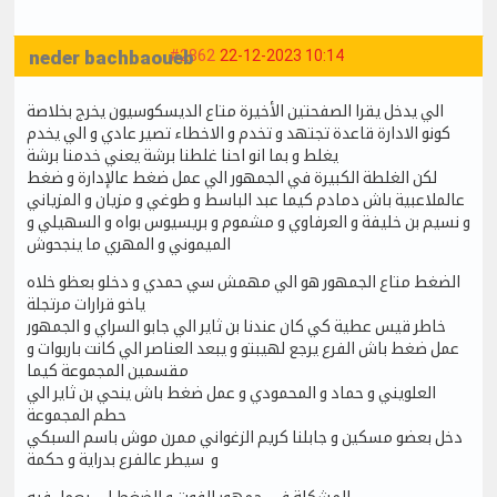
neder bachbaoueb
#2862
22-12-2023 10:14
الي يدخل يقرا الصفحتين الأخيرة متاع الديسكوسيون يخرج بخلاصة
كونو الادارة قاعدة تجتهد و تخدم و الاخطاء تصير عادي و الي يخدم
يغلط و بما انو احنا غلطنا برشة يعني خدمنا برشة
لكن الغلطة الكبيرة في الجمهور الي عمل ضغط عالإدارة و ضغط
عالملاعبية باش دمادم كيما عبد الباسط و طوغي و مزيان و المزياني
و نسيم بن خليفة و العرفاوي و مشموم و بريسيوس بواه و السهيلي و
الميموني و المهري ما ينجحوش
الضغط متاع الجمهور هو الي مهمش سي حمدي و دخلو بعظو خلاه
ياخو قرارات مرتجلة
خاطر قيس عطية كي كان عندنا بن ثاير الي جابو السراي و الجمهور
عمل ضغط باش الفرع يرجع لهيبتو و يبعد العناصر الي كانت باربوات و
مقسمين المجموعة كيما
العلويني و حماد و المحمودي و عمل ضغط باش ينحي بن ثاير الي
حطم المجموعة
دخل بعضو مسكين و جابلنا كريم الزغواني ممرن موش باسم السبكي
و سيطر عالفرع بدراية و حكمة
المشكلة في جمهور الفوت و الضغط لي يعمل فيه