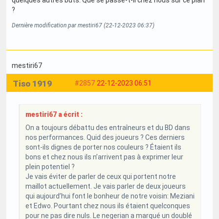
quelques autres buts. Que se passe-t-il chez nous sur ce plan
?
Dernière modification par mestiri67 (22-12-2023 06:37)
mestiri67
Tiso 1919
#2857
22-12-2023 06:51
mestiri67 a écrit :
On a toujours débattu des entraîneurs et du BD dans
nos performances. Quid des joueurs ? Ces derniers
sont-ils dignes de porter nos couleurs ? Étaient ils
bons et chez nous ils n’arrivent pas à exprimer leur
plein potentiel ?
Je vais éviter de parler de ceux qui portent notre
maillot actuellement. Je vais parler de deux joueurs
qui aujourd’hui font le bonheur de notre voisin: Meziani
et Edwo. Pourtant chez nous ils étaient quelconques
pour ne pas dire nuls. Le negerian a marqué un doublé