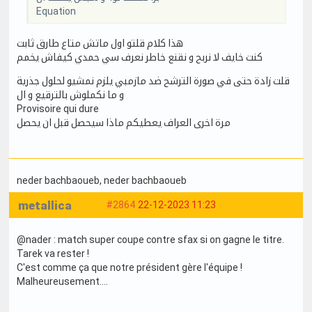
Equation
هذا كلام قلتو اول ماتش متاع طارق ثابت
كنت خايف لا نربح و نقنع خاطر نعرف سي حمدي كيفاش يخمم
قلت زادة حتى في صورة الترشح ضد مازمبي يلزم نمشيو لحلول جذرية
و ما نكملوش بالترقيع و ال
Provisoire qui dure
مرة اخرى العراف يعطيكم ماذا سيحصل قبل ان يحصل
neder bachbaoueb
, neder bachbaoueb
metallica
#2864
22-12-2023 11:23
@nader : match super coupe contre sfax si on gagne le titre.
Tarek va rester !
C'est comme ça que notre président gère l'équipe !
Malheureusement....