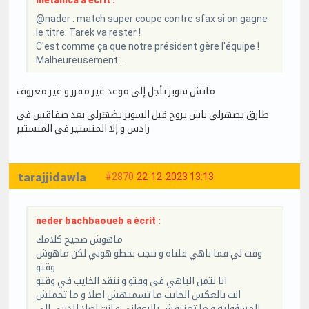
@nader : match super coupe contre sfax si on gagne
le titre. Tarek va rester !
C'est comme ça que notre président gère l'équipe !
Malheureusement....
ماتش سوبر تأجل إلى موعد غير مقرر و غير معروف
طارق يضهرلي باش يروح قبل السوبر يضهرلي بعد صفاقس في
رادس و إلا المنستير في المنستير
tarajjidawla
#2870
22-12-2023 13:13
neder bachbaoueb a écrit :
ماهوش صحيح كلامك
وقت لي فما باهي قلناه و ننجب نحطو هوني لكن ماهوش
وقتو
انا نثمن الباهي في وقتو و ننقد الخايب في وقتو
انت بالعكس الخايب ما تسميهش اصلا و ما تحملش
المسؤولية و ما تعترفش بالرعواني و انت اصلا للدربي الي