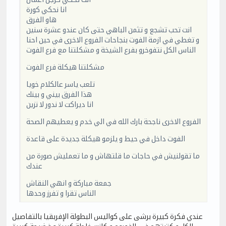
انا نحكي كورة
هاو الفرق
انت تحب تشجع و تثمن الباهي حتى كان عندو عشرة سنين
و تغطي في ازمة الفوت بنجاحات الفروع الاخرى في حين احنا
الناس الكل نتفوخرو بفرع الشيخة و مشكلتنا مع فرع الفوت
مشكلتنا هيكلة فرع الفوت
تلعب ياسر عالكلام خويا
هذا الفرق بيني و بينك
انا ديراكت لا ندور لا نزين
الفروع الاخرى ناجحة بارك الله في الي خدم و يعطيهم الصحة
الفوت داخل في حيط و يلزمو هيكلة جديدة على قاعدة
ما تقولنيش في حاجات ما قلتهاش و ما تعمليش صورة من
عندك
جمعة مباركة و انهي النقاش
الناس تقرا و تفرز وحدها
عندي فكرة كبيرة برشى على كواليس البطولة الإفربقيا بالتفاصيل