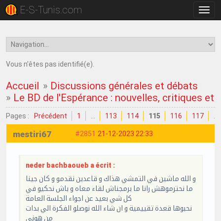
E-S-Tunis.com
Bascu
la
navig
Vous n'êtes pas identifié(e).
Accueil
»
Discussions générales et débats
»
Le BD de l'Espérance : nouvelles, critiques et
Pages :
Précédent
1
…
113
114
115
116
117
…
mestiri67
#2851
21-12-2023 22:33
neder bachbaoueb a écrit :
و الله ماشين في التمشي هذاك و قاعدين نقدمو و كان جينا
ما نحترموهش رانا ما برمجناش لقاء معاه و باش نحكيو في
كل شي بعيد عن اجواء الجلسة العامة
نحبوها قعدة تقييمية و ان شاء الله نوصلو الفكرة الي بدات
من هوني