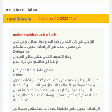
metallica
, metallica
tarajjidawla
#2865
22-12-2023 11:24
neder bachbaoueb a écrit :
الترجي هي كرة القدم و كرة اليد و كرة الطائرة و كل شي
لكن حمدي المدب في الرياضات الاخرى عامللهم
Delegation
و خلا التصرف الفني ليهم لمالي الميدان
و هذا لي طالبينو في كرة البدم
حمدي عامل كرة القدم اكابر
vitrine
نهارت الي يولي يتصرف في كرة القدم كيما الرياضات الاخرى
و يبعد شوية من التملك و الارتجال في القرارات و كسوحية
الراس متاع رجال كبار و يسيب التصرف لواحد كيما قيس
عطية متاع كرة قدم او شكيب بوسلامة متاع كرة طايرة من
غير حاشية
الرياضات الاخرى لباس خاطرها بعيدة عالتمكميك و بعيدة عن