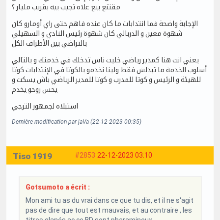
مقتنع بيع علاه تجيب بيه بقريب مليار ؟
الإجابة واضحة فما انتدابات ما كان عنده فاهم حتى راي أومارو كان
شهوة معين و الدربالي كان شهوة رئيس النادي و السهيلي
بالتراضي بين الأطراف الكل
يعني انت هنا كمدير رياضي خليت ناس تدخلك في خدمتك و بالتالي
أسلوب الخدمة ما تبدلش فقط ولينا نخدمو بالكوتا في الإنتدابات كوتا
للهيئة و الرئيس و كوتا للمدرب و كوتا للمدير الرياضي باش يسكت و
يحس روحو يخدم
استبلاه لجمهور الترجي
Dernière modification par jaVa (22-12-2023 00:35)
Tiso 1919
#2853
22-12-2023 03:10
Gotsumoto a écrit :
Mon ami tu as du vrai dans ce que tu dis, et il ne s'agit
pas de dire que tout est mauvais, et au contraire , les
titres glanés ac ce BD sont pharamineux.