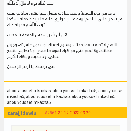
تحت ظلّك يوم لا ظلّ إلّا ظلّك
يارب في يوم الجمعة وعدت عبادك بقبول دعواتهم.. سأدعو لقلب
قريب مِن قلبي، اللهم ارزقه ما يريد وارزق قلبه ما يريد واجعله لك كما
تريد، اللّهم قدر له ذلك
قبل أن تأذن شمس الجمعة بالمغيب
اللهم لا تحرم سعة رحمتك، وسبوغ نعمتك، وشمول عافيتك، وجزيل
عطائك، ولا تمنع عنى مواهبك لسوء ما عندي، ولا تجازني بقبيح
عملي، ولا تصرف وجهك الكريم
عنى برحمتك يا أرحم الراحمين
abou youssef mkacha5
, abou youssef mkacha5
, abou youssef
mkacha5
, abou youssef mkacha5
, abou youssef mkacha5
,
abou youssef mkacha5
tarajjidawla
#2861
22-12-2023 09:29