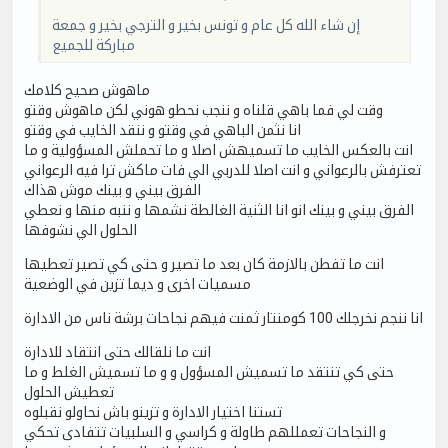
إن شاء الله كل عام و تونس بخير و الترجي بخير و جمعة
مباركة للجميع
ماهوش صحيح كلامك
وقت لي فما باهي قلناه و ننجب نحطو هوني لكن ماهوش وقتو
انا نثمن الباهي في وقتو و ننقد الخايب في وقتو
انت بالعكس الخايب ما تسميهش اصلا و ما تحملش المسؤولية و ما
تعترفش بالرعواني و انت اصلا للدربي الي فات ماكش ترا فيه الرعواني
الفرق بيني و بينك موش هذاك
الفرق بيني و بينك انو انا الثنية الغالطة نشمها و ننبه منها و نعطي
الحلول الي نشوفها
انت ما تفطن بالازمة كان بعد ما تصير و حتى كي تصير تعطيها
مسميات اخرى و ديما تزين في الوضعية
انا ننجم نخرجلك 100 كومنتار ثمنت فيهم نجاحات برشة ناس من الادارة
انت ما نلقالك حتى انتقاد للادارة
حتى كي تنتقد ما تسميش المسؤول و و ما تسميش الغلط و ما
تعطيش الحلول
تستنا اختيار الادارة و تزينو باش نحاولو نقبلوه
و النجاحات تعمللهم طاولة و كراسي و السلبيات تتفادى تحكي