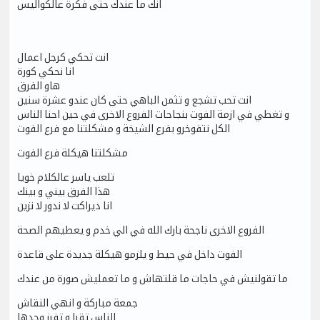
انك ما عندك حتى فكرة عالكواليس
انت تحكي كرجل اعمال
انا نحكي كورة
هاو الفرق
انت تحب تشجع و تثمن الباهي حتى كان عندو عشرة سنين
و تغطي في ازمة الفوت بنجاحات الفروع الاخرى في حين احنا الناس
الكل نتفوخرو بفرع الشيخة و مشكلتنا مع فرع الفوت
مشكلتنا هيكلة فرع الفوت
تلعب ياسر عالكلام خويا
هذا الفرق بيني و بينك
انا ديراكت لا ندور لا نزين
الفروع الاخرى ناجحة بارك الله في الي خدم و يعطيهم الصحة
الفوت داخل في حيط و يلزمو هيكلة جديدة على قاعدة
ما تقولنيش في حاجات ما قلتهاش و ما تعمليش صورة من عندك
جمعة مباركة و انهي النقاش
الناس تقرا و تفرز وحدها