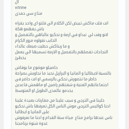
ال
vitrine
متاع سي حمدي
انت قلت ماكش تبيض لكن الكلام الي قلتو اي واحد يقراه
باش يفهمو هكة
لانو وقت لي نبداو في ازمة و نحكيو عالباهي بالتفصيل و
الخايب نقولوه مرور الكرام
و ما ريناكش حطيت صبعك عالداء
النجاحات تفصلهم بالتفصيل و الازمة تسميها الي يعمل
يخطئ
حاصيلو موضوع ما يوفاش
بالنسبة لايطاليا و المانيا و البرازيل نحبذ ما نجاوبش بصراحة
خاطر ما نتصورش تحكي بالرسمي او انت حاضر في
اجتماعاتهم الفنية و شفتهم راضين او ماهمش قاعدين
يخدمو عالمدى الطويل او المتوسط
خلينا في الترجي و سيب علينا من مقارنات بعيدة علينا
احنا كواليس الترجي موش الناس الكل تعرفها باش نحكيو
على المانيا و ايطاليا
ناس عندها برامج متاع مياة سنة القدام و احنا ما نعرفوش
غدوة شنوة برنامجنا