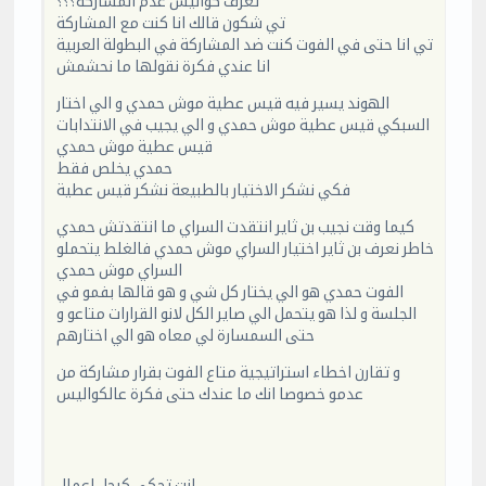
تعرف كواليس عدم المشاركة؟؟؟
تي شكون قالك انا كنت مع المشاركة
تي انا حتى في الفوت كنت ضد المشاركة في البطولة العربية
انا عندي فكرة نقولها ما نحشمش
الهوند يسير فيه قيس عطية موش حمدي و الي اختار
السبكي قيس عطية موش حمدي و الي يجيب في الانتدابات
قيس عطية موش حمدي
حمدي يخلص فقط
فكي نشكر الاختيار بالطبيعة نشكر قيس عطية
كيما وقت نجيب بن ثاير انتقدت السراي ما انتقدتش حمدي
خاطر نعرف بن ثاير اختيار السراي موش حمدي فالغلط يتحملو
السراي موش حمدي
الفوت حمدي هو الي يختار كل شي و هو قالها بفمو في
الجلسة و لذا هو يتحمل الي صاير الكل لانو القرارات متاعو و
حتى السمسارة لي معاه هو الي اختارهم
و تقارن اخطاء استراتيجية متاع الفوت بقرار مشاركة من
عدمو خصوصا انك ما عندك حتى فكرة عالكواليس
انت تحكي كرجل اعمال