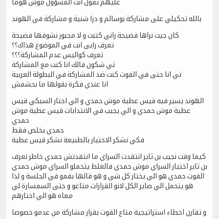
عليهم تقول انت المسؤول موش هوما
بالله تحكيلي على مشاركة بوسالم و درا شنية و مشاركة في الهوند
كان جيت نراها فضيحة راني كتبت و لا مجبور نشوفها فضيحة
تعرف رايى انت في الموضوع هذاك؟؟
تعرف كواليس عدم المشاركة؟؟؟
تي شكون قالك انا كنت مع المشاركة
تي انا حتى في الفوت كنت ضد المشاركة في البطولة العربية
انا عندي فكرة نقولها ما نحشمش
الهوند يسير فيه قيس عطية موش حمدي و الي اختار السبكي قيس
عطية موش حمدي و الي يجيب في الانتدابات قيس عطية موش
حمدي
حمدي يخلص فقط
فكي نشكر الاختيار بالطبيعة نشكر قيس عطية
كيما وقت نجيب بن ثاير انتقدت السراي ما انتقدتش حمدي خاطر نعرف
بن ثاير اختيار السراي موش حمدي فالغلط يتحملو السراي موش حمدي
الفوت حمدي هو الي يختار كل شي و هو قالها بفمو في الجلسة و لذا
هو يتحمل الي صاير الكل لانو القرارات متاعو و حتى السمسارة لي
معاه هو الي اختارهم
و تقارن اخطاء استراتيجية متاع الفوت بقرار مشاركة من عدمو خصوصا