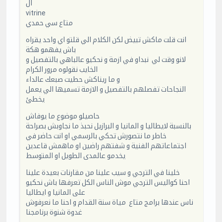
ال
vitrine
متاع سي حمدي
انت قلت ماكش تبيض لكن الكلام الي قلتو اي واحد يقراه
باش يفهمو هكة
لانو وقت لي نبداو في ازمة و نحكيو عالباهي بالتفصيل و
الخايب نقولوه مرور الكرام
و ما ريناكش حطيت صبعك عالداء
النجاحات تفصلهم بالتفصيل و الازمة تسميها الي يعمل
يخطئ
حاصيلو موضوع ما يوفاش
بالنسبة لايطاليا و المانيا و البرازيل نحبذ ما نجاوبش بصراحة
خاطر ما نتصورش تحكي بالرسمي او انت حاضر في
اجتماعاتهم الفنية و شفتهم راضين او ماهمش قاعدين
يخدمو عالمدى الطويل او المتوسط
خلينا في الترجي و سيب علينا من مقارنات بعيدة علينا
احنا كواليس الترجي موش الناس الكل تعرفها باش نحكيو
على المانيا و ايطاليا
ناس عندها برامج متاع مياة سنة القدام و احنا ما نعرفوش
غدوة شنوة برنامجنا