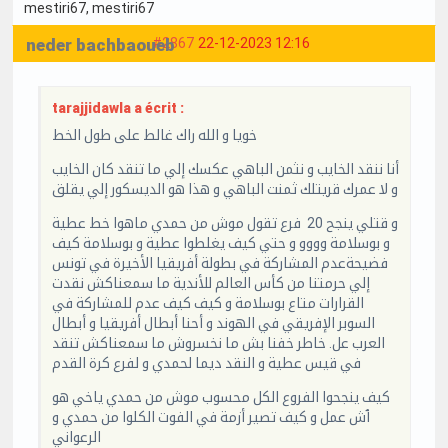
mestiri67
, mestiri67
neder bachbaoueb
#2867
22-12-2023 12:16
tarajjidawla a écrit :
خويا و الله راك غالط على طول الخط
أنا ننقد الخايب و نثمن الباهي عكسك إلي ما تنقد كان الخايب
و لا عمرك قريتلك ثمنت الباهي و هذا هو الديسكور إلي يقلق
و قتلي ينجح 20 فرع تقول موش من حمدي ماهوا خط عطية
و بوسلامة وووو و حتي كيف يغلطوا عطية و بوسلامة كيف
فضيحةعدم المشاركة في بطولة أفريقيا الأخيرة في تونس
إلي حرمتنا من كأس العالم للأندية ما سمعناكش نقدت
القرارات متاع بوسلامة و كيف كيف عدم للمشاركة في
السوبر الإفريقي في الهوند و أحنا أبطال أفريقيا و أبطال
العرب عل. خاطر خفنا بش ما نخسروش ما سمعناكش تنقد
في قيس عطية و النقد ديما لحمدي و لفرع كرة القدم
كيف ينجحوا الفروع الكل محسوب موش من حمدي ياخي هو
ٱش عمل و كيف تصير أزمة في الفوت الكلوا من حمدي و
الرعواني