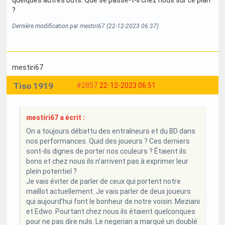
quelques autres buts. Que se passe-t-il chez nous sur ce plan
?
Dernière modification par mestiri67 (22-12-2023 06:37)
mestiri67
Tiso 1919
#2857
22-12-2023 06:51
mestiri67 a écrit :
On a toujours débattu des entraîneurs et du BD dans
nos performances. Quid des joueurs ? Ces derniers
sont-ils dignes de porter nos couleurs ? Étaient ils
bons et chez nous ils n’arrivent pas à exprimer leur
plein potentiel ?
Je vais éviter de parler de ceux qui portent notre
maillot actuellement. Je vais parler de deux joueurs
qui aujourd’hui font le bonheur de notre voisin: Meziani
et Edwo. Pourtant chez nous ils étaient quelconques
pour ne pas dire nuls. Le negerian a marqué un doublé