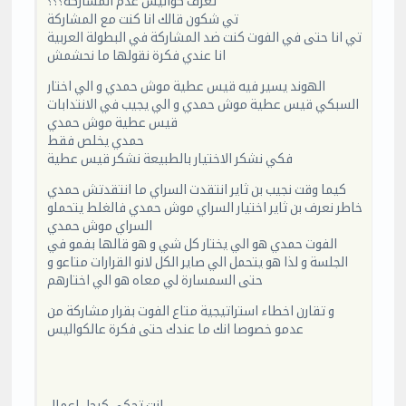
تعرف كواليس عدم المشاركة؟؟؟
تي شكون قالك انا كنت مع المشاركة
تي انا حتى في الفوت كنت ضد المشاركة في البطولة العربية
انا عندي فكرة نقولها ما نحشمش
الهوند يسير فيه قيس عطية موش حمدي و الي اختار
السبكي قيس عطية موش حمدي و الي يجيب في الانتدابات
قيس عطية موش حمدي
حمدي يخلص فقط
فكي نشكر الاختيار بالطبيعة نشكر قيس عطية
كيما وقت نجيب بن ثاير انتقدت السراي ما انتقدتش حمدي
خاطر نعرف بن ثاير اختيار السراي موش حمدي فالغلط يتحملو
السراي موش حمدي
الفوت حمدي هو الي يختار كل شي و هو قالها بفمو في
الجلسة و لذا هو يتحمل الي صاير الكل لانو القرارات متاعو و
حتى السمسارة لي معاه هو الي اختارهم
و تقارن اخطاء استراتيجية متاع الفوت بقرار مشاركة من
عدمو خصوصا انك ما عندك حتى فكرة عالكواليس
انت تحكي كرجل اعمال