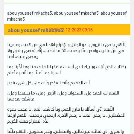
abou youssef mkacha5
, abou youssef mkacha5
, abou youssef
mkacha5
abou youssef mkacha5
#2860
22-12-2023 09:16
اللّهم يا حي يا قيوم يا ذو الجلال والإكرام اهدنا في من هديت وعافينا
في من عافيت واقض عنّا برحمتك شرّ ما قضيت، إنّك تقضي بالحق ولا
يقضى عليك، آمنا
بكتابك الذي أنزلت وبنبيك الذي أرسلت فاغفر لنا ما قدمنا وما أخّرنا وما
أسررنا وما أعلنّا وما أنت به أعلم
أنت المقدم وأنت المؤخر وأنت على كل شيء قدير
اللهم لك الحمد ملء السموات وملء الأرض وملء ما بينهما وملء
ماشئت بعدهما
اللّهم إنّي أسألك يا فارج الهم، ويا كاشف الغم، يا مجيب دعوة
المضطرين، يا رحمن الدنيا يا رحيم الآخرة، ارحمني برحمتك. اللهم ارزقنا
لذّة النظر لوجهك الكريم
والشوق إلى لقائك غير ضالين، ولامضلين، وغير مفتونين، اللهم ظلّنا