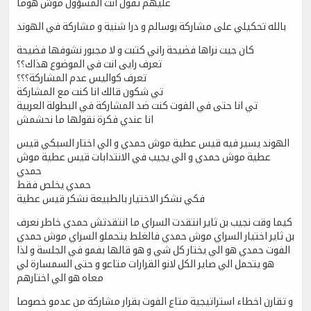
عليهم تقول انت المسؤول موش هوما
بالله تحكيلي على مشاركة بوسالم و درا شنية و مشاركة في الهوند
كان جيت نراها فضيحة راني كتبت و لا مجبور نشوفها فضيحة
تعرف رايى انت في الموضوع هذاك؟؟
تعرف كواليس عدم المشاركة؟؟؟
تي شكون قالك انا كنت مع المشاركة
تي انا حتى في الفوت كنت ضد المشاركة في البطولة العربية
انا عندي فكرة نقولها ما نحشمش
الهوند يسير فيه قيس عطية موش حمدي و الي اختار السبكي قيس
عطية موش حمدي و الي يجيب في الانتدابات قيس عطية موش
حمدي
حمدي يخلص فقط
فكي نشكر الاختيار بالطبيعة نشكر قيس عطية
كيما وقت نجيب بن ثاير انتقدت السراي ما انتقدتش حمدي خاطر نعرف
بن ثاير اختيار السراي موش حمدي فالغلط يتحملو السراي موش حمدي
الفوت حمدي هو الي يختار كل شي و هو قالها بفمو في الجلسة و لذا
هو يتحمل الي صاير الكل لانو القرارات متاعو و حتى السمسارة لي
معاه هو الي اختارهم
و تقارن اخطاء استراتيجية متاع الفوت بقرار مشاركة من عدمو خصوصا