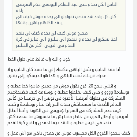
الناس الكل تخدم حتى عبد السلام اليونسي خدم الافريقي
زادة
كان كل واحد شد منصب نقولولو الي يخدم موش كيف الي
ينقد الكلهم باهين وقتها
صحيح موش كيف لي يخدم كيف لي ينقد
احنا نشكرو لي يخدم و ننقدو الي يبلبز و الي صاير في كرة
القدم في الترجي اكثر من التبلبيز
خويا و الله راك غالط على طول الخط
أنا ننقد الخايب و نثمن الباهي عكسك إلي ما تنقد كان الخايب و لا
عمرك قريتلك ثمنت الباهي و هذا هو الديسكور إلي يقلق
و قتلي ينجح 20 فرع تقول موش من حمدي ماهوا خط عطية و
بوسلامة وووو و حتي كيف يغلطوا عطية و بوسلامة كيف فضيحةعدم
المشاركة في بطولة أفريقيا الأخيرة في تونس إلي حرمتنا من كأس
العالم للأندية ما سمعناكش نقدت القرارات متاع بوسلامة و كيف
كيف عدم للمشاركة في السوبر الإفريقي في الهوند و أحنا أبطال
أفريقيا و أبطال العرب عل. خاطر خفنا بش ما نخسروش ما سمعناكش
تنقد في قيس عطية و النقد ديما لحمدي و لفرع كرة القدم
كيف ينجحوا الفروع الكل محسوب موش من حمدي ياخي هو ٱش عمل و