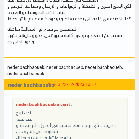
لكن الامور الاخرى و الهيكلة و الرعوانيات و الارتجال و سياسة الترقيع و
غياب الرؤية المتوسطة و البعيدة
هذا نلخصوه في كلمة الي يخدم يغلط و نزيدوه كلمة عادي باش يغلط
التشخيص تم بنجاح توا المعالجة ساهلة
ننقصو من الضغط و نرجعو لكلمة سيبوهم يخدمو و خليهم يكورو
و جونا احلى جو
neder bachbaoueb
, neder bachbaoueb
, neder bachbaoueb
,
neder bachbaoueb
neder bachbaoueb
#2863
22-12-2023 10:57
neder bachbaoueb a écrit :
نحب نربح
نحب نقنع
و خايف لا كي نربح و نقنع نمشيو في الحلول الترقيعية و
نبطلو ما نجيبوش مدرب
برا فضها توا و شبش يحلها ال