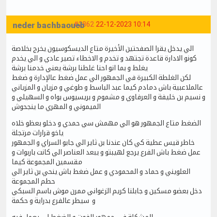
neder bachbaoueb
#2862
22-12-2023 10:14
الي يدخل يقرا الصفحتين الأخيرة متاع الديسكوسيون يخرج بخلاصة
كونو الادارة قاعدة تجتهد و تخدم و الاخطاء تصير عادي و الي يخدم
يغلط و بما انو احنا غلطنا برشة يعني خدمنا برشة
لكن الغلطة الكبيرة في الجمهور الي عمل ضغط عالإدارة و ضغط
عالملاعبية باش دمادم كيما عبد الباسط و طوغي و مزيان و المزياني
و نسيم بن خليفة و العرفاوي و مشموم و بريسيوس بواه و السهيلي و
الميموني و المهري ما ينجحوش
الضغط متاع الجمهور هو الي مهمش سي حمدي و دخلو بعظو خلاه
ياخو قرارات مرتجلة
خاطر قيس عطية كي كان عندنا بن ثاير الي جابو السراي و الجمهور
عمل ضغط باش الفرع يرجع لهيبتو و يبعد العناصر الي كانت باربوات و
مقسمين المجموعة كيما
العلويني و حماد و المحمودي و عمل ضغط باش ينحي بن ثاير الي
حطم المجموعة
دخل بعضو مسكين و جابلنا كريم الزغواني ممرن موش باسم السبكي
و سيطر عالفرع بدراية و حكمة
المشكلة في جمهور الفوت و الضغط لي يعمل فيه