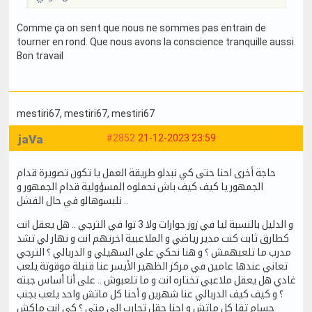
Comme ça on sent que nous ne sommes pas entrain de
tourner en rond. Que nous avons la conscience tranquille aussi.
Bon travail
mestiri67
, mestiri67
, mestiri67
jaVa
#2852
21-12-2023 23:59
حاجة أخرى احنا حتى كي نبدلو طريقة العمل يا تكون تصويرة قدام
الجمهور يا كيف كيف باش نحملوه المسؤولية قدام الجمهور و
نلبسوهالو في حال الفشل ..
و الدليل بالنسبة ليا في زوز جوارات ولا 3 توا في الترجي .. هل يعقل انت
كطارق ثابت كنت مدير رياضي و الملاعبية اخرتهم انت و نهار لي تشد
مدرب ما تلعبهمش ؟ و هنا نحكي على السهيلي و الدربالي ؟ الترجي
تعاني عندها عامين في مركز الظهير الأيسر عنا قنبلة موقوتة يلعب
غادي هل يعقل ملاعبي تختاره انت و ما تلعبوش .. على أنا أساس جبته
؟ و كيف كيف الدربالي عنا شهرين و أحنا كل ماتش واحد يلعب بجنب
حسام تقا كل ماتش و احنا حقل تجارب إلى متى ؟ كي انت ماكش