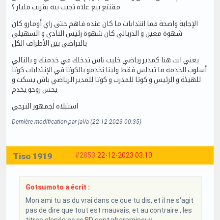
مقتنع بيع علاه تجيب بيه بقريب مليار ؟
الإجابة واضحة فما انتدابات ما كان عنده فاهم حتى راي أومارو كان
شهوة معين و الدربالي كان شهوة رئيس النادي و السهيلي
بالتراضي بين الأطراف الكل
يعني انت هنا كمدير رياضي خليت ناس تدخلك في خدمتك و بالتالي
أسلوب الخدمة ما تبدلش فقط ولينا نخدمو بالكوتا في الإنتدابات كوتا
للهيئة و الرئيس و كوتا للمدرب و كوتا للمدير الرياضي باش يسكت و
يحس روحو يخدم
استبلاه لجمهور الترجي
Dernière modification par jaVa (22-12-2023 00:35)
Tiso 1919
#2853
22-12-2023 03:10
Gotsumoto a écrit :
Mon ami tu as du vrai dans ce que tu dis, et il ne s'agit
pas de dire que tout est mauvais, et au contraire , les
titres glanés ac ce BD sont pharamineux.