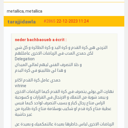
metallica
, metallica
tarajjidawla
#2865
22-12-2023 11:24
neder bachbaoueb a écrit :
الترجي هي كرة القدم و كرة اليد و كرة الطائرة و كل شي
لكن حمدي المدب في الرياضات الاخرى عامللهم
Delegation
و خلا التصرف الفني ليهم لمالي الميدان
و هذا لي طالبينو في كرة البدم
حمدي عامل كرة القدم اكابر
vitrine
نهارت الي يولي يتصرف في كرة القدم كيما الرياضات الاخرى
و يبعد شوية من التملك و الارتجال في القرارات و كسوحية
الراس متاع رجال كبار و يسيب التصرف لواحد كيما قيس
عطية متاع كرة قدم او شكيب بوسلامة متاع كرة طايرة من
غير حاشية
الرياضات الاخرى لباس خاطرها بعيدة عالتمكميك و بعيدة عن