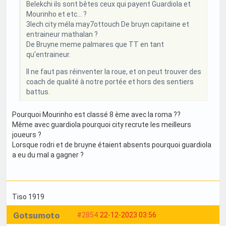
Belekchi ils sont bêtes ceux qui payent Guardiola et
Mourinho et etc... ?
3lech city méla may7ottouch De bruyn capitaine et
entraineur mathalan ?
De Bruyne meme palmares que TT en tant
qu'entraineur.
Il ne faut pas réinventer la roue, et on peut trouver des
coach de qualité à notre portée et hors des sentiers
battus.
Pourquoi Mourinho est classé 8 ème avec la roma ??
Même avec guardiola pourquoi city recrute les meilleurs
joueurs ?
Lorsque rodri et de bruyne étaient absents pourquoi guardiola
a eu du mal a gagner ?
Tiso 1919
Gotsumoto
#2854
22-12-2023 03:56