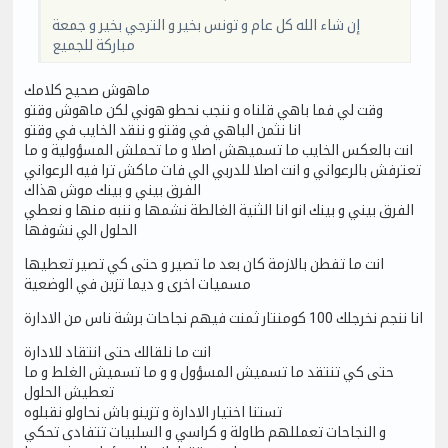
إن شاء الله كل عام و تونس بخير و الترجي بخير و جمعة
مباركة للجميع
ماهوش صحيح كلامك
وقت لي فما باهي قلناه و ننجب نحطو هوني لكن ماهوش وقتو
انا نثمن الباهي في وقتو و ننقد الخايب في وقتو
انت بالعكس الخايب ما تسميهش اصلا و ما تحملش المسؤولية و ما
تعترفش بالرعواني و انت اصلا للدربي الي فات ماكش ترا فيه الرعواني
الفرق بيني و بينك موش هذاك
الفرق بيني و بينك انو انا الثنية الغالطة نشمها و ننبه منها و نعطي
الحلول الي نشوفها
انت ما تفطن بالازمة كان بعد ما تصير و حتى كي تصير تعطيها
مسميات اخرى و ديما تزين في الوضعية
انا ننجم نخرجلك 100 كومنتار ثمنت فيهم نجاحات برشة ناس من الادارة
انت ما نلقالك حتى انتقاد للادارة
حتى كي تنتقد ما تسميش المسؤول و و ما تسميش الغلط و ما
تعطيش الحلول
تستنا اختيار الادارة و تزينو باش نحاولو نقبلوه
و النجاحات تعمللهم طاولة و كراسي و السلبيات تتفادى تحكي