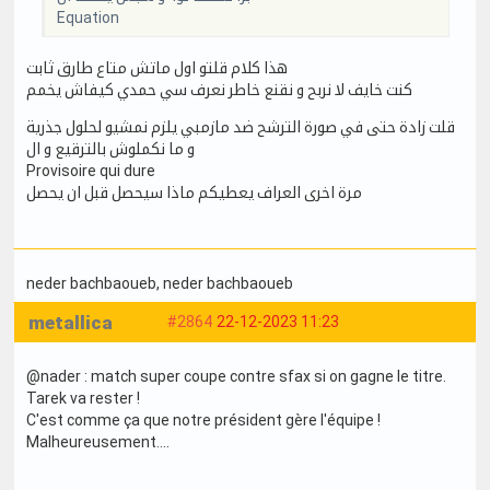
Equation
هذا كلام قلتو اول ماتش متاع طارق ثابت
كنت خايف لا نربح و نقنع خاطر نعرف سي حمدي كيفاش يخمم
قلت زادة حتى في صورة الترشح ضد مازمبي يلزم نمشيو لحلول جذرية
و ما نكملوش بالترقيع و ال
Provisoire qui dure
مرة اخرى العراف يعطيكم ماذا سيحصل قبل ان يحصل
neder bachbaoueb
, neder bachbaoueb
metallica
#2864
22-12-2023 11:23
@nader : match super coupe contre sfax si on gagne le titre.
Tarek va rester !
C'est comme ça que notre président gère l'équipe !
Malheureusement....