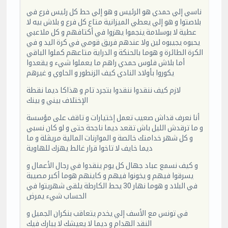
ناسي إلي حمدي هو الرئيس و هو إلي حط كل رئيس فرع في
بلاصتوا و هو إلي يعطي الميزانية متاع كل فرع و بلاش بيه لا
عطية لا بوسلامة ينجموا يهزوا في أكتافهم و كل ملاعبي
يحبوه يجيبوه لين ولا عندهم فريق قومي في كرة اليد و في
الكرة الطائرة و هوما بالحنكة و الدراية متاعهم كملوا الباقي
أما بلاش فلوس حمدي راهم ما يعملوا شيء و يقعدوا
يكوروا بأولاد النادي كيف الزنطور و الحاوي و غيرهم
لازم كيف ننقدوا ننقدوا بتجرد تام و هذاكا ديما نقطة
الإختلاف بيني و بينك
أنا نعرف قداش صعيب تعمل إختيارات و تاقف على مؤسسة
و ما ترقدش الليل باش تقعد ديما ناجحة حتى و لو كان نسبي
و كل شهر خدامتك خالصة و الموازنات المالية مريڤلة و ما
ديما خايف لا تاخوا قرار غالط يهزك للهاوية
و كيف نسمع عباد جهال كل يوم ينقدوا في رجال الأعمال و
يسرقوا فيهم و يخونوا فيهم و كاينهم هوما أكبر مصيبة
في البلاد و هوما نهار 30 يحط الكارطة يلقى شهريتوا في
الحساب شيء يمرض
في تونس مع الأسف إلي يخدم يتعاقب بنكران الجميل و
النقد الهدام و ديما لا يعيشك لا يبارك فيك