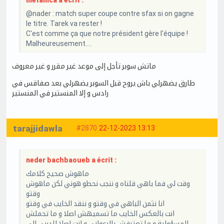
@nader : match super coupe contre sfax si on gagne
le titre. Tarek va rester !
C'est comme ça que notre président gère l'équipe !
Malheureusement....
ماتش سوبر تأجل إلى موعد غير مقرر و غير معروف
طارق يضهرلي باش يروح قبل السوبر يضهرلي بعد صفاقس في
رادس و إلا المنستير في المنستير
tarajjidawla
#2870
22-12-2023 13:13
neder bachbaoueb a écrit :
ماهوش صحيح كلامك
وقت لي فما باهي قلناه و ننجب نحطو هوني لكن ماهوش
وقتو
انا نثمن الباهي في وقتو و ننقد الخايب في وقتو
انت بالعكس الخايب ما تسميهش اصلا و ما تحملش
المسؤولية و ما تعترفش بالرعواني و انت اصلا للدربي الي