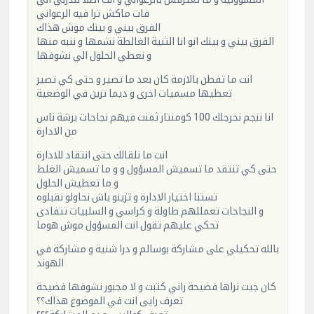
فات ماكش ترا فيه الرعواني
الفرق بيني و بينك موش هذاك
الفرق بيني و بينك انو انا الثنية الغالطة نشمها و ننبه منها
و نعطي الحلول الي نشوفها
انت ما تفطن بالازمة كان بعد ما تصير و حتى كي تصير
تعطيها مسميات اخرى و ديما تزين في الوضعية
انا ننجم نخرجلك 100 كومنتار ثمنت فيهم نجاحات برشة ناس
من الادارة
انت ما نلقالك حتى انتقاد للادارة
حتى كي تنتقد ما تسميش المسؤول و و ما تسميش الغلط
و ما تعطيش الحلول
تستنا اختيار الادارة و تزينو باش نحاولو نقبلوه
و النجاحات تعمللهم طاولة و كراسي و السلبيات تتفادى
تحكي عليهم تقول انت المسؤول موش هوما
بالله تحكيلي على مشاركة بوسالم و درا شنية و مشاركة في
الهوند
كان جيت نراها فضيحة راني كتبت و لا مجبور نشوفها فضيحة
تعرف رايى انت في الموضوع هذاك؟؟