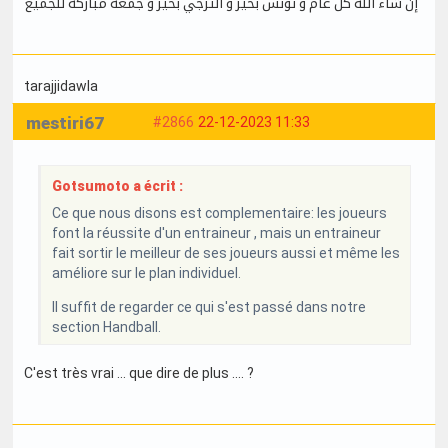
إن شاء الله كل عام و تونس بخير و الترجي بخير و جمعة مباركة للجميع
tarajjidawla
mestiri67
#2866
22-12-2023 11:33
Gotsumoto a écrit :
Ce que nous disons est complementaire: les joueurs
font la réussite d'un entraineur , mais un entraineur
fait sortir le meilleur de ses joueurs aussi et même les
améliore sur le plan individuel.
Il suffit de regarder ce qui s'est passé dans notre
section Handball.
C'est très vrai ... que dire de plus .... ?