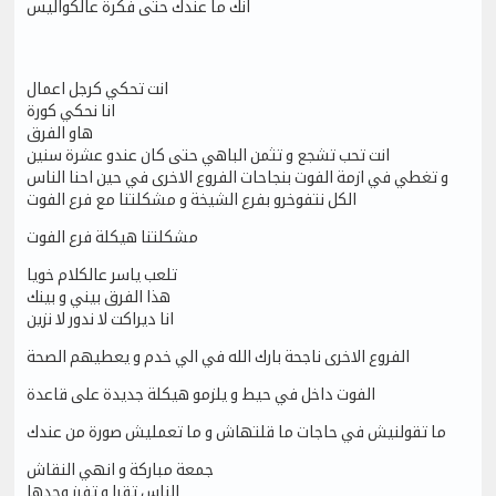
انك ما عندك حتى فكرة عالكواليس
انت تحكي كرجل اعمال
انا نحكي كورة
هاو الفرق
انت تحب تشجع و تثمن الباهي حتى كان عندو عشرة سنين
و تغطي في ازمة الفوت بنجاحات الفروع الاخرى في حين احنا الناس
الكل نتفوخرو بفرع الشيخة و مشكلتنا مع فرع الفوت
مشكلتنا هيكلة فرع الفوت
تلعب ياسر عالكلام خويا
هذا الفرق بيني و بينك
انا ديراكت لا ندور لا نزين
الفروع الاخرى ناجحة بارك الله في الي خدم و يعطيهم الصحة
الفوت داخل في حيط و يلزمو هيكلة جديدة على قاعدة
ما تقولنيش في حاجات ما قلتهاش و ما تعمليش صورة من عندك
جمعة مباركة و انهي النقاش
الناس تقرا و تفرز وحدها