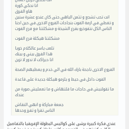
انا نحكي كورة
هاو الفرق
انت تحب تشجع و تثمن الباهي حتى كان عندو عشرة سنين
و تغطي في ازمة الفوت بنجاحات الفروع الاخرى في حين احنا
الناس الكل نتفوخرو بفرع الشيخة و مشكلتنا مع فرع الفوت
مشكلتنا هيكلة فرع الفوت
تلعب ياسر عالكلام خويا
هذا الفرق بيني و بينك
انا ديراكت لا ندور لا نزين
الفروع الاخرى ناجحة بارك الله في الي خدم و يعطيهم الصحة
الفوت داخل في حيط و يلزمو هيكلة جديدة على قاعدة
ما تقولنيش في حاجات ما قلتهاش و ما تعمليش صورة من
عندك
جمعة مباركة و انهي النقاش
الناس تقرا و تفرز وحدها
عندي فكرة كبيرة برشى على كواليس البطولة الإفربقيا بالتفاصيل