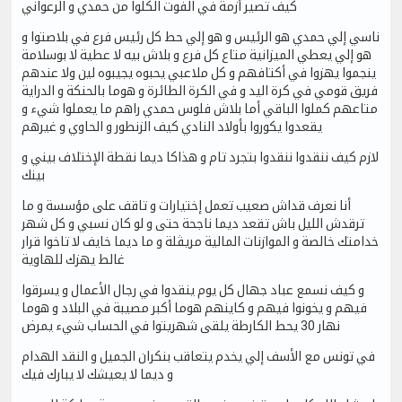
كيف تصير أزمة في الفوت الكلوا من حمدي و الرعواني
ناسي إلي حمدي هو الرئيس و هو إلي حط كل رئيس فرع في بلاصتوا و
هو إلي يعطي الميزانية متاع كل فرع و بلاش بيه لا عطية لا بوسلامة
ينجموا يهزوا في أكتافهم و كل ملاعبي يحبوه يجيبوه لين ولا عندهم
فريق قومي في كرة اليد و في الكرة الطائرة و هوما بالحنكة و الدراية
متاعهم كملوا الباقي أما بلاش فلوس حمدي راهم ما يعملوا شيء و
يقعدوا يكوروا بأولاد النادي كيف الزنطور و الحاوي و غيرهم
لازم كيف ننقدوا ننقدوا بتجرد تام و هذاكا ديما نقطة الإختلاف بيني و
بينك
أنا نعرف قداش صعيب تعمل إختيارات و تاقف على مؤسسة و ما
ترقدش الليل باش تقعد ديما ناجحة حتى و لو كان نسبي و كل شهر
خدامتك خالصة و الموازنات المالية مريڤلة و ما ديما خايف لا تاخوا قرار
غالط يهزك للهاوية
و كيف نسمع عباد جهال كل يوم ينقدوا في رجال الأعمال و يسرقوا
فيهم و يخونوا فيهم و كاينهم هوما أكبر مصيبة في البلاد و هوما
نهار 30 يحط الكارطة يلقى شهريتوا في الحساب شيء يمرض
في تونس مع الأسف إلي يخدم يتعاقب بنكران الجميل و النقد الهدام
و ديما لا يعيشك لا يبارك فيك