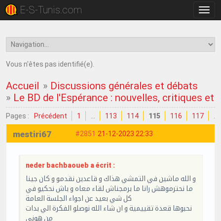
E-S-Tunis.com
Bascu
la
navig
Vous n'êtes pas identifié(e).
Accueil
»
Discussions générales et débats
»
Le BD de l'Espérance : nouvelles, critiques et
Pages :
Précédent
1
…
113
114
115
116
117
…
mestiri67
#2851
21-12-2023 22:33
neder bachbaoueb a écrit :
و الله ماشين في التمشي هذاك و قاعدين نقدمو و كان جينا
ما نحترموهش رانا ما برمجناش لقاء معاه و باش نحكيو في
كل شي بعيد عن اجواء الجلسة العامة
نحبوها قعدة تقييمية و ان شاء الله نوصلو الفكرة الي بدات
من هوني