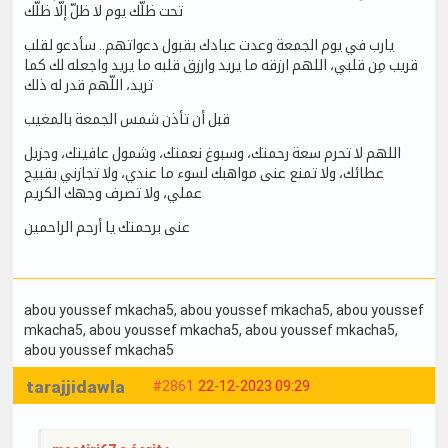
تحت ظلّك يوم لا ظلّ إلّا ظلّك
يارب في يوم الجمعة وعدت عبادك بقبول دعواتهم.. سأدعو لقلب
قريب مِن قلبي، اللهم ارزقه ما يريد وارزق قلبه ما يريد واجعله لك كما
تريد، اللّهم قدر له ذلك
قبل أن تأذن شمس الجمعة بالمغيب
اللهم لا تحرم سعة رحمتك، وسبوغ نعمتك، وشمول عافيتك، وجزيل
عطائك، ولا تمنع عنى مواهبك لسوء ما عندي، ولا تجازني بقبيح
عملي، ولا تصرف وجهك الكريم
عنى برحمتك يا أرحم الراحمين
abou youssef mkacha5
, abou youssef mkacha5
, abou youssef
mkacha5
, abou youssef mkacha5
, abou youssef mkacha5
,
abou youssef mkacha5
tarajjidawla
#2861
22-12-2023 09:29