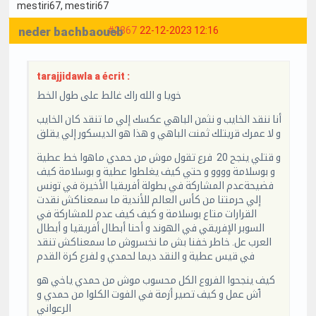
mestiri67
, mestiri67
neder bachbaoueb
#2867
22-12-2023 12:16
tarajjidawla a écrit :
خويا و الله راك غالط على طول الخط
أنا ننقد الخايب و نثمن الباهي عكسك إلي ما تنقد كان الخايب
و لا عمرك قريتلك ثمنت الباهي و هذا هو الديسكور إلي يقلق
و قتلي ينجح 20 فرع تقول موش من حمدي ماهوا خط عطية
و بوسلامة وووو و حتي كيف يغلطوا عطية و بوسلامة كيف
فضيحةعدم المشاركة في بطولة أفريقيا الأخيرة في تونس
إلي حرمتنا من كأس العالم للأندية ما سمعناكش نقدت
القرارات متاع بوسلامة و كيف كيف عدم للمشاركة في
السوبر الإفريقي في الهوند و أحنا أبطال أفريقيا و أبطال
العرب عل. خاطر خفنا بش ما نخسروش ما سمعناكش تنقد
في قيس عطية و النقد ديما لحمدي و لفرع كرة القدم
كيف ينجحوا الفروع الكل محسوب موش من حمدي ياخي هو
ٱش عمل و كيف تصير أزمة في الفوت الكلوا من حمدي و
الرعواني