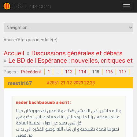
E-S-Tunis.com
Bascu
la
navig
Vous n'êtes pas identifié(e).
Accueil
»
Discussions générales et débats
»
Le BD de l'Espérance : nouvelles, critiques et
Pages :
Précédent
1
…
113
114
115
116
117
…
mestiri67
#2851
21-12-2023 22:33
neder bachbaoueb a écrit :
و الله ماشين في التمشي هذاك و قاعدين نقدمو و كان جينا
ما نحترموهش رانا ما برمجناش لقاء معاه و باش نحكيو في
كل شي بعيد عن اجواء الجلسة العامة
نحبوها قعدة تقييمية و ان شاء الله نوصلو الفكرة الي بدات
من هوني