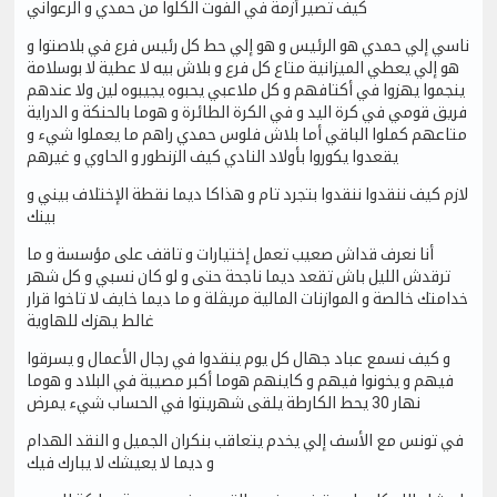
كيف تصير أزمة في الفوت الكلوا من حمدي و الرعواني
ناسي إلي حمدي هو الرئيس و هو إلي حط كل رئيس فرع في بلاصتوا و
هو إلي يعطي الميزانية متاع كل فرع و بلاش بيه لا عطية لا بوسلامة
ينجموا يهزوا في أكتافهم و كل ملاعبي يحبوه يجيبوه لين ولا عندهم
فريق قومي في كرة اليد و في الكرة الطائرة و هوما بالحنكة و الدراية
متاعهم كملوا الباقي أما بلاش فلوس حمدي راهم ما يعملوا شيء و
يقعدوا يكوروا بأولاد النادي كيف الزنطور و الحاوي و غيرهم
لازم كيف ننقدوا ننقدوا بتجرد تام و هذاكا ديما نقطة الإختلاف بيني و
بينك
أنا نعرف قداش صعيب تعمل إختيارات و تاقف على مؤسسة و ما
ترقدش الليل باش تقعد ديما ناجحة حتى و لو كان نسبي و كل شهر
خدامتك خالصة و الموازنات المالية مريڤلة و ما ديما خايف لا تاخوا قرار
غالط يهزك للهاوية
و كيف نسمع عباد جهال كل يوم ينقدوا في رجال الأعمال و يسرقوا
فيهم و يخونوا فيهم و كاينهم هوما أكبر مصيبة في البلاد و هوما
نهار 30 يحط الكارطة يلقى شهريتوا في الحساب شيء يمرض
في تونس مع الأسف إلي يخدم يتعاقب بنكران الجميل و النقد الهدام
و ديما لا يعيشك لا يبارك فيك