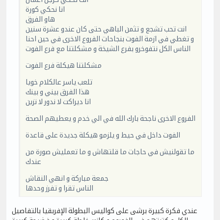
انا نحكي كورة
هاو الفرق
انت تحب تشجع و تثمن الباهي حتى كان عندو عشرة سنين
و تغطي في ازمة الفوت بنجاحات الفروع الاخرى في حين احنا
الناس الكل نتفوخرو بفرع الشيخة و مشكلتنا مع فرع الفوت
مشكلتنا هيكلة فرع الفوت
تلعب ياسر عالكلام خويا
هذا الفرق بيني و بينك
انا ديراكت لا ندور لا نزين
الفروع الاخرى ناجحة بارك الله في الي خدم و يعطيهم الصحة
الفوت داخل في حيط و يلزمو هيكلة جديدة على قاعدة
ما تقولنيش في حاجات ما قلتهاش و ما تعمليش صورة من
عندك
جمعة مباركة و انهي النقاش
الناس تقرا و تفرز وحدها
عندي فكرة كبيرة برشى على كواليس البطولة الإفربقيا بالتفاصيل