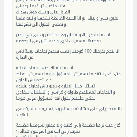
فات ماكش ترا فيه الرعواني
الفرق بيني و بينك موش هذاك
الفرق بيني و بينك انو انا الثنية الغالطة نشمها و ننبه منها
و نعطي الحلول الي نشوفها
انت ما تفطن بالازمة كان بعد ما تصير و حتى كي تصير
تعطيها مسميات اخرى و ديما تزين في الوضعية
انا ننجم نخرجلك 100 كومنتار ثمنت فيهم نجاحات برشة ناس
من الادارة
انت ما نلقالك حتى انتقاد للادارة
حتى كي تنتقد ما تسميش المسؤول و و ما تسميش الغلط
و ما تعطيش الحلول
تستنا اختيار الادارة و تزينو باش نحاولو نقبلوه
و النجاحات تعمللهم طاولة و كراسي و السلبيات تتفادى
تحكي عليهم تقول انت المسؤول موش هوما
بالله تحكيلي على مشاركة بوسالم و درا شنية و مشاركة في
الهوند
كان جيت نراها فضيحة راني كتبت و لا مجبور نشوفها فضيحة
تعرف رايى انت في الموضوع هذاك؟؟