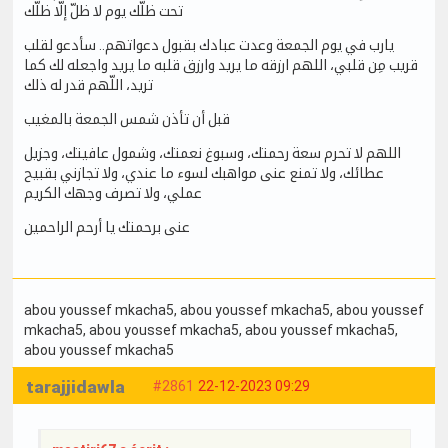
تحت ظلّك يوم لا ظلّ إلّا ظلّك
يارب في يوم الجمعة وعدت عبادك بقبول دعواتهم.. سأدعو لقلب
قريب مِن قلبي، اللهم ارزقه ما يريد وارزق قلبه ما يريد واجعله لك كما
تريد، اللّهم قدر له ذلك
قبل أن تأذن شمس الجمعة بالمغيب
اللهم لا تحرم سعة رحمتك، وسبوغ نعمتك، وشمول عافيتك، وجزيل
عطائك، ولا تمنع عنى مواهبك لسوء ما عندي، ولا تجازني بقبيح
عملي، ولا تصرف وجهك الكريم
عنى برحمتك يا أرحم الراحمين
abou youssef mkacha5
, abou youssef mkacha5
, abou youssef
mkacha5
, abou youssef mkacha5
, abou youssef mkacha5
,
abou youssef mkacha5
tarajjidawla
#2861
22-12-2023 09:29