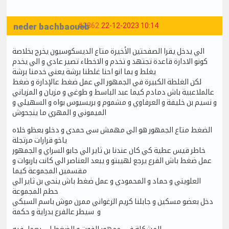
neder bachbaoueb
#2862
22-12-2023 10:14
الي يدخل يقرا الصفحتين الأخيرة متاع الديسكوسيون يخرج بخلاصة
كونو الادارة قاعدة تجتهد و تخدم و الاخطاء تصير عادي و الي يخدم
يغلط و بما انو احنا غلطنا برشة يعني خدمنا برشة
لكن الغلطة الكبيرة في الجمهور الي عمل ضغط عالإدارة و ضغط
عالملاعبية باش دمادم كيما عبد الباسط و طوغي و مزيان و المزياني
و نسيم بن خليفة و العرفاوي و مشموم و بريسيوس بواه و السهيلي و
الميموني و المهري ما ينجحوش
الضغط متاع الجمهور هو الي مهمش سي حمدي و دخلو بعظو خلاه
ياخو قرارات مرتجلة
خاطر قيس عطية كي كان عندنا بن ثاير الي جابو السراي و الجمهور
عمل ضغط باش الفرع يرجع لهيبتو و يبعد العناصر الي كانت باربوات و
مقسمين المجموعة كيما
العلويني و حماد و المحمودي و عمل ضغط باش ينحي بن ثاير الي
حطم المجموعة
دخل بعضو مسكين و جابلنا كريم الزغواني ممرن موش باسم السبكي
و سيطر عالفرع بدراية و حكمة
المشكلة في جمهور الفوت و الضغط لي يعمل فيه