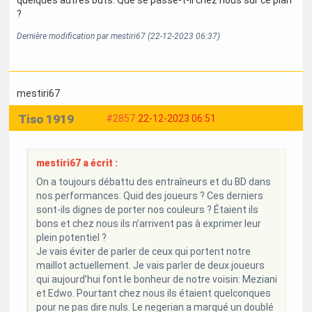
quelques autres buts. Que se passe-t-il chez nous sur ce plan
?
Dernière modification par mestiri67 (22-12-2023 06:37)
mestiri67
Tiso 1919
#2857
22-12-2023 06:51
mestiri67 a écrit :
On a toujours débattu des entraîneurs et du BD dans
nos performances. Quid des joueurs ? Ces derniers
sont-ils dignes de porter nos couleurs ? Étaient ils
bons et chez nous ils n’arrivent pas à exprimer leur
plein potentiel ?
Je vais éviter de parler de ceux qui portent notre
maillot actuellement. Je vais parler de deux joueurs
qui aujourd’hui font le bonheur de notre voisin: Meziani
et Edwo. Pourtant chez nous ils étaient quelconques
pour ne pas dire nuls. Le negerian a marqué un doublé