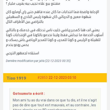
مقتنع بيع علاه تجيب بيه بقريب مليار ؟
الإجابة واضحة فما انتدابات ما كان عنده فاهم حتى راي أومارو كان
شهوة معين و الدربالي كان شهوة رئيس النادي و السهيلي
بالتراضي بين الأطراف الكل
يعني انت هنا كمدير رياضي خليت ناس تدخلك في خدمتك و بالتالي
أسلوب الخدمة ما تبدلش فقط ولينا نخدمو بالكوتا في الإنتدابات كوتا
للهيئة و الرئيس و كوتا للمدرب و كوتا للمدير الرياضي باش يسكت و
يحس روحو يخدم
استبلاه لجمهور الترجي
Dernière modification par jaVa (22-12-2023 00:35)
Tiso 1919
#2853
22-12-2023 03:10
Gotsumoto a écrit :
Mon ami tu as du vrai dans ce que tu dis, et il ne s'agit
pas de dire que tout est mauvais, et au contraire , les
titres glanés ac ce BD sont pharamineux.