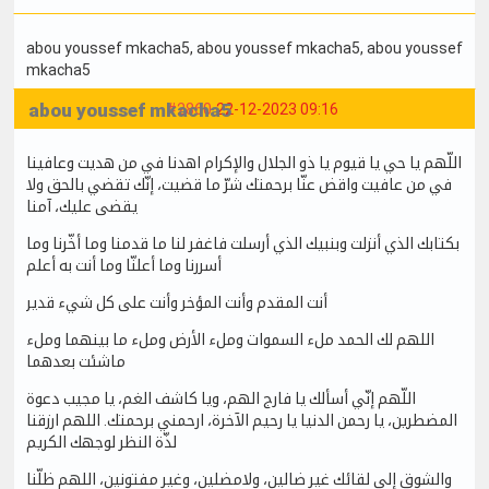
abou youssef mkacha5
, abou youssef mkacha5
, abou youssef
mkacha5
abou youssef mkacha5
#2860
22-12-2023 09:16
اللّهم يا حي يا قيوم يا ذو الجلال والإكرام اهدنا في من هديت وعافينا
في من عافيت واقض عنّا برحمتك شرّ ما قضيت، إنّك تقضي بالحق ولا
يقضى عليك، آمنا
بكتابك الذي أنزلت وبنبيك الذي أرسلت فاغفر لنا ما قدمنا وما أخّرنا وما
أسررنا وما أعلنّا وما أنت به أعلم
أنت المقدم وأنت المؤخر وأنت على كل شيء قدير
اللهم لك الحمد ملء السموات وملء الأرض وملء ما بينهما وملء
ماشئت بعدهما
اللّهم إنّي أسألك يا فارج الهم، ويا كاشف الغم، يا مجيب دعوة
المضطرين، يا رحمن الدنيا يا رحيم الآخرة، ارحمني برحمتك. اللهم ارزقنا
لذّة النظر لوجهك الكريم
والشوق إلى لقائك غير ضالين، ولامضلين، وغير مفتونين، اللهم ظلّنا