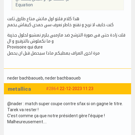
Equation
هذا كلام قلتو اول ماتش متاع طارق ثابت
كنت خايف لا نربح و نقنع خاطر نعرف سي حمدي كيفاش يخمم
قلت زادة حتى في صورة الترشح ضد مازمبي يلزم نمشيو لحلول جذرية
و ما نكملوش بالترقيع و ال
Provisoire qui dure
مرة اخرى العراف يعطيكم ماذا سيحصل قبل ان يحصل
neder bachbaoueb
, neder bachbaoueb
metallica
#2864
22-12-2023 11:23
@nader : match super coupe contre sfax si on gagne le titre.
Tarek va rester !
C'est comme ça que notre président gère l'équipe !
Malheureusement....