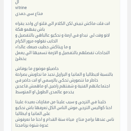
ال
vitrine
متاع سي حمدي
انت قلت ماكش تبيض لكن الكلام الي قلتو اي واحد يقراه
باش يفهمو هكة
لانو وقت لي نبداو في ازمة و نحكيو عالباهي بالتفصيل و
الخايب نقولوه مرور الكرام
و ما ريناكش حطيت صبعك عالداء
النجاحات تفصلهم بالتفصيل و الازمة تسميها الي يعمل
يخطئ
حاصيلو موضوع ما يوفاش
بالنسبة لايطاليا و المانيا و البرازيل نحبذ ما نجاوبش بصراحة
خاطر ما نتصورش تحكي بالرسمي او انت حاضر في
اجتماعاتهم الفنية و شفتهم راضين او ماهمش قاعدين
يخدمو عالمدى الطويل او المتوسط
خلينا في الترجي و سيب علينا من مقارنات بعيدة علينا
احنا كواليس الترجي موش الناس الكل تعرفها باش نحكيو
على المانيا و ايطاليا
ناس عندها برامج متاع مياة سنة القدام و احنا ما نعرفوش
غدوة شنوة برنامجنا