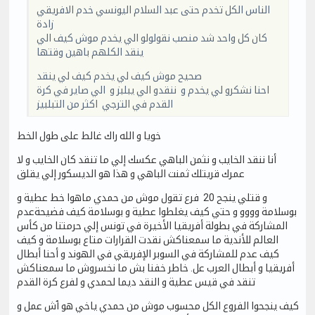
الناس الكل تخدم حتى عبد السلام اليونسي خدم الافريقي
زادة
كان كل واحد شد منصب نقولولو الي يخدم موش كيف الي
ينقد الكلهم باهين وقتها
صحيح موش كيف لي يخدم كيف لي ينقد
احنا نشكرو لي يخدم و ننقدو الي يبلبز و الي صاير في كرة
القدم في الترجي اكثر من التبلبيز
خويا و الله راك غالط على طول الخط
أنا ننقد الخايب و نثمن الباهي عكسك إلي ما تنقد كان الخايب و لا
عمرك قريتلك ثمنت الباهي و هذا هو الديسكور إلي يقلق
و قتلي ينجح 20 فرع تقول موش من حمدي ماهوا خط عطية و
بوسلامة وووو و حتي كيف يغلطوا عطية و بوسلامة كيف فضيحةعدم
المشاركة في بطولة أفريقيا الأخيرة في تونس إلي حرمتنا من كأس
العالم للأندية ما سمعناكش نقدت القرارات متاع بوسلامة و كيف
كيف عدم للمشاركة في السوبر الإفريقي في الهوند و أحنا أبطال
أفريقيا و أبطال العرب عل. خاطر خفنا بش ما نخسروش ما سمعناكش
تنقد في قيس عطية و النقد ديما لحمدي و لفرع كرة القدم
كيف ينجحوا الفروع الكل محسوب موش من حمدي ياخي هو ٱش عمل و