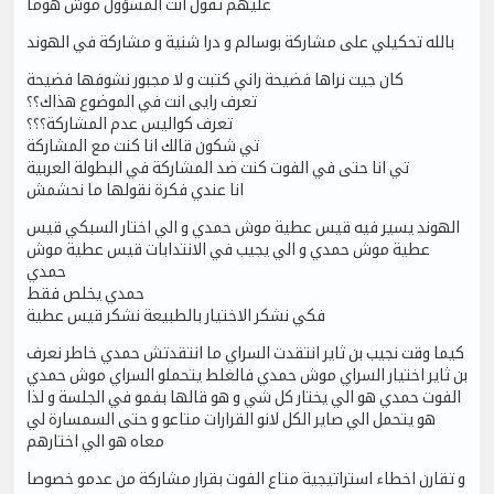
عليهم تقول انت المسؤول موش هوما
بالله تحكيلي على مشاركة بوسالم و درا شنية و مشاركة في الهوند
كان جيت نراها فضيحة راني كتبت و لا مجبور نشوفها فضيحة
تعرف رايى انت في الموضوع هذاك؟؟
تعرف كواليس عدم المشاركة؟؟؟
تي شكون قالك انا كنت مع المشاركة
تي انا حتى في الفوت كنت ضد المشاركة في البطولة العربية
انا عندي فكرة نقولها ما نحشمش
الهوند يسير فيه قيس عطية موش حمدي و الي اختار السبكي قيس
عطية موش حمدي و الي يجيب في الانتدابات قيس عطية موش
حمدي
حمدي يخلص فقط
فكي نشكر الاختيار بالطبيعة نشكر قيس عطية
كيما وقت نجيب بن ثاير انتقدت السراي ما انتقدتش حمدي خاطر نعرف
بن ثاير اختيار السراي موش حمدي فالغلط يتحملو السراي موش حمدي
الفوت حمدي هو الي يختار كل شي و هو قالها بفمو في الجلسة و لذا
هو يتحمل الي صاير الكل لانو القرارات متاعو و حتى السمسارة لي
معاه هو الي اختارهم
و تقارن اخطاء استراتيجية متاع الفوت بقرار مشاركة من عدمو خصوصا