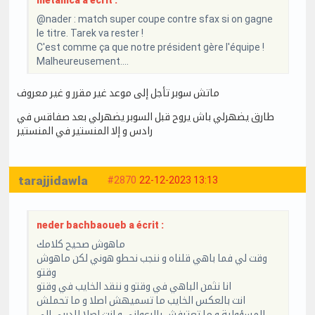
@nader : match super coupe contre sfax si on gagne
le titre. Tarek va rester !
C'est comme ça que notre président gère l'équipe !
Malheureusement....
ماتش سوبر تأجل إلى موعد غير مقرر و غير معروف
طارق يضهرلي باش يروح قبل السوبر يضهرلي بعد صفاقس في
رادس و إلا المنستير في المنستير
tarajjidawla
#2870
22-12-2023 13:13
neder bachbaoueb a écrit :
ماهوش صحيح كلامك
وقت لي فما باهي قلناه و ننجب نحطو هوني لكن ماهوش
وقتو
انا نثمن الباهي في وقتو و ننقد الخايب في وقتو
انت بالعكس الخايب ما تسميهش اصلا و ما تحملش
المسؤولية و ما تعترفش بالرعواني و انت اصلا للدربي الي