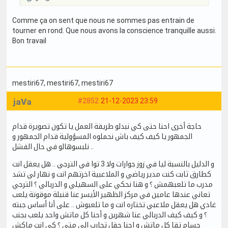
Comme ça on sent que nous ne sommes pas entrain de
tourner en rond. Que nous avons la conscience tranquille aussi.
Bon travail
mestiri67
, mestiri67
, mestiri67
jaVa
#2852
21-12-2023 23:59
حاجة أخرى احنا حتى كي نبدلو طريقة العمل يا تكون تصويرة قدام
الجمهور يا كيف كيف باش نحملوه المسؤولية قدام الجمهور و
نلبسوهالو في حال الفشل ..
و الدليل بالنسبة ليا في زوز جوارات ولا 3 توا في الترجي .. هل يعقل انت
كطارق ثابت كنت مدير رياضي و الملاعبية اخرتهم انت و نهار لي تشد
مدرب ما تلعبهمش ؟ و هنا نحكي على السهيلي و الدربالي ؟ الترجي
تعاني عندها عامين في مركز الظهير الأيسر عنا قنبلة موقوتة يلعب
غادي هل يعقل ملاعبي تختاره انت و ما تلعبوش .. على أنا أساس جبته
؟ و كيف كيف الدربالي عنا شهرين و أحنا كل ماتش واحد يلعب بجنب
حسام تقا كل ماتش و احنا حقل تجارب إلى متى ؟ كي انت ماكش