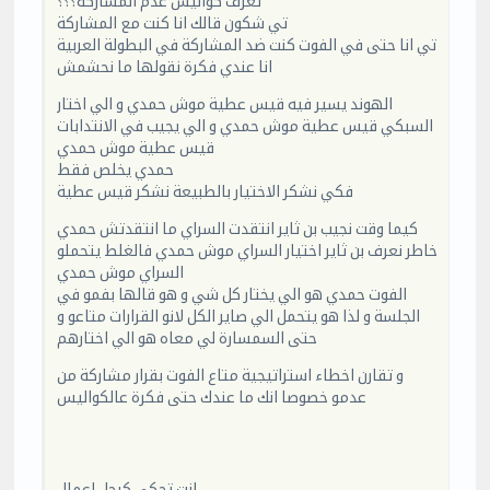
تعرف كواليس عدم المشاركة؟؟؟
تي شكون قالك انا كنت مع المشاركة
تي انا حتى في الفوت كنت ضد المشاركة في البطولة العربية
انا عندي فكرة نقولها ما نحشمش
الهوند يسير فيه قيس عطية موش حمدي و الي اختار
السبكي قيس عطية موش حمدي و الي يجيب في الانتدابات
قيس عطية موش حمدي
حمدي يخلص فقط
فكي نشكر الاختيار بالطبيعة نشكر قيس عطية
كيما وقت نجيب بن ثاير انتقدت السراي ما انتقدتش حمدي
خاطر نعرف بن ثاير اختيار السراي موش حمدي فالغلط يتحملو
السراي موش حمدي
الفوت حمدي هو الي يختار كل شي و هو قالها بفمو في
الجلسة و لذا هو يتحمل الي صاير الكل لانو القرارات متاعو و
حتى السمسارة لي معاه هو الي اختارهم
و تقارن اخطاء استراتيجية متاع الفوت بقرار مشاركة من
عدمو خصوصا انك ما عندك حتى فكرة عالكواليس
انت تحكي كرجل اعمال