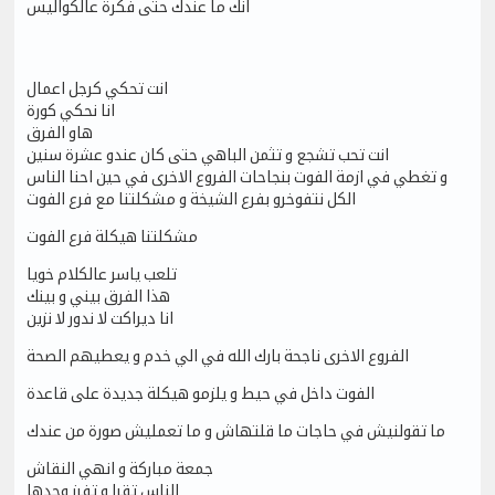
انك ما عندك حتى فكرة عالكواليس
انت تحكي كرجل اعمال
انا نحكي كورة
هاو الفرق
انت تحب تشجع و تثمن الباهي حتى كان عندو عشرة سنين
و تغطي في ازمة الفوت بنجاحات الفروع الاخرى في حين احنا الناس
الكل نتفوخرو بفرع الشيخة و مشكلتنا مع فرع الفوت
مشكلتنا هيكلة فرع الفوت
تلعب ياسر عالكلام خويا
هذا الفرق بيني و بينك
انا ديراكت لا ندور لا نزين
الفروع الاخرى ناجحة بارك الله في الي خدم و يعطيهم الصحة
الفوت داخل في حيط و يلزمو هيكلة جديدة على قاعدة
ما تقولنيش في حاجات ما قلتهاش و ما تعمليش صورة من عندك
جمعة مباركة و انهي النقاش
الناس تقرا و تفرز وحدها