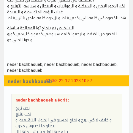
لكن الامور الاخرى و الهيكلة و الرعوانيات و الارتجال و سياسة الترقيع و
غياب الرؤية المتوسطة و البعيدة
هذا نلخصوه في كلمة الي يخدم يغلط و نزيدوه كلمة عادي باش يغلط
التشخيص تم بنجاح توا المعالجة ساهلة
ننقصو من الضغط و نرجعو لكلمة سيبوهم يخدمو و خليهم يكورو
و جونا احلى جو
neder bachbaoueb
, neder bachbaoueb
, neder bachbaoueb
,
neder bachbaoueb
neder bachbaoueb
#2863
22-12-2023 10:57
neder bachbaoueb a écrit :
نحب نربح
نحب نقنع
و خايف لا كي نربح و نقنع نمشيو في الحلول الترقيعية و
نبطلو ما نجيبوش مدرب
برا فضها توا و شبش يحلها ال