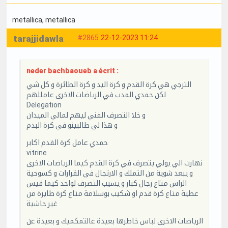
metallica
, metallica
tarajjidawla
#2865
22-12-2023 11:24
neder bachbaoueb a écrit :
الترجي هي كرة القدم و كرة اليد و كرة الطائرة و كل شي
لكن حمدي المدب في الرياضات الاخرى عامللهم
Delegation
و خلا التصرف الفني ليهم لمالي الميدان
و هذا لي طالبينو في كرة البدم
حمدي عامل كرة القدم اكابر
vitrine
نهارت الي يولي يتصرف في كرة القدم كيما الرياضات الاخرى
و يبعد شوية من التملك و الارتجال في القرارات و كسوحية
الراس متاع رجال كبار و يسيب التصرف لواحد كيما قيس
عطية متاع كرة قدم او شكيب بوسلامة متاع كرة طايرة من
غير حاشية
الرياضات الاخرى لباس خاطرها بعيدة عالتمكميك و بعيدة عن