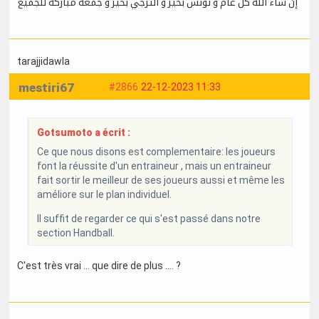
إن شاء الله كل عام و تونس بخير و الترجي بخير و جمعة مباركة للجميع
tarajjidawla
mestiri67
#2866
22-12-2023 11:33
Gotsumoto a écrit :
Ce que nous disons est complementaire: les joueurs
font la réussite d'un entraineur , mais un entraineur
fait sortir le meilleur de ses joueurs aussi et même les
améliore sur le plan individuel.
Il suffit de regarder ce qui s'est passé dans notre
section Handball.
C'est très vrai ... que dire de plus .... ?