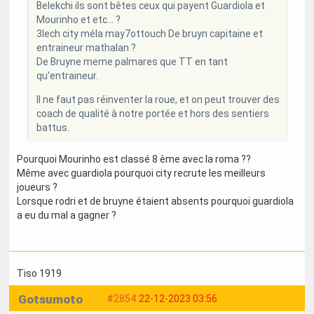
Belekchi ils sont bêtes ceux qui payent Guardiola et
Mourinho et etc... ?
3lech city méla may7ottouch De bruyn capitaine et
entraineur mathalan ?
De Bruyne meme palmares que TT en tant
qu'entraineur.
Il ne faut pas réinventer la roue, et on peut trouver des
coach de qualité à notre portée et hors des sentiers
battus.
Pourquoi Mourinho est classé 8 ème avec la roma ??
Même avec guardiola pourquoi city recrute les meilleurs
joueurs ?
Lorsque rodri et de bruyne étaient absents pourquoi guardiola
a eu du mal a gagner ?
Tiso 1919
Gotsumoto
#2854
22-12-2023 03:56