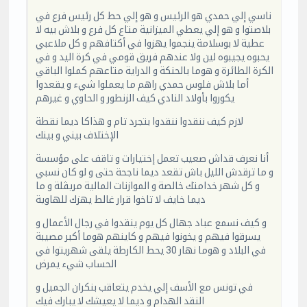
ناسي إلي حمدي هو الرئيس و هو إلي حط كل رئيس فرع في
بلاصتوا و هو إلي يعطي الميزانية متاع كل فرع و بلاش بيه لا
عطية لا بوسلامة ينجموا يهزوا في أكتافهم و كل ملاعبي
يحبوه يجيبوه لين ولا عندهم فريق قومي في كرة اليد و في
الكرة الطائرة و هوما بالحنكة و الدراية متاعهم كملوا الباقي
أما بلاش فلوس حمدي راهم ما يعملوا شيء و يقعدوا
يكوروا بأولاد النادي كيف الزنطور و الحاوي و غيرهم
لازم كيف ننقدوا ننقدوا بتجرد تام و هذاكا ديما نقطة
الإختلاف بيني و بينك
أنا نعرف قداش صعيب تعمل إختيارات و تاقف على مؤسسة
و ما ترقدش الليل باش تقعد ديما ناجحة حتى و لو كان نسبي
و كل شهر خدامتك خالصة و الموازنات المالية مريڤلة و ما
ديما خايف لا تاخوا قرار غالط يهزك للهاوية
و كيف نسمع عباد جهال كل يوم ينقدوا في رجال الأعمال و
يسرقوا فيهم و يخونوا فيهم و كاينهم هوما أكبر مصيبة
في البلاد و هوما نهار 30 يحط الكارطة يلقى شهريتوا في
الحساب شيء يمرض
في تونس مع الأسف إلي يخدم يتعاقب بنكران الجميل و
النقد الهدام و ديما لا يعيشك لا يبارك فيك