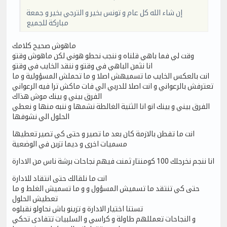
إن شاء الله كل عام و تونس بخير و الترجي بخير و جمعة
مباركة للجميع
ماهوش صحيح كلامك
وقت لي فما باهي قلناه و ننجب نحطو هوني لكن ماهوش وقتو
انا نثمن الباهي في وقتو و ننقد الخايب في وقتو
انت بالعكس الخايب ما تسميهش اصلا و ما تحملش المسؤولية و ما
تعترفش بالرعواني و انت اصلا للدربي الي فات ماكش ترا فيه الرعواني
الفرق بيني و بينك موش هذاك
الفرق بيني و بينك انو انا الثنية الغالطة نشمها و ننبه منها و نعطي
الحلول الي نشوفها
انت ما تفطن بالازمة كان بعد ما تصير و حتى كي تصير تعطيها
مسميات اخرى و ديما تزين في الوضعية
انا ننجم نخرجلك 100 كومنتار ثمنت فيهم نجاحات برشة ناس من الادارة
انت ما نلقالك حتى انتقاد للادارة
حتى كي تنتقد ما تسميش المسؤول و و ما تسميش الغلط و ما
تعطيش الحلول
تستنا اختيار الادارة و تزينو باش نحاولو نقبلوه
و النجاحات تعمللهم طاولة و كراسي و السلبيات تتفادى تحكي