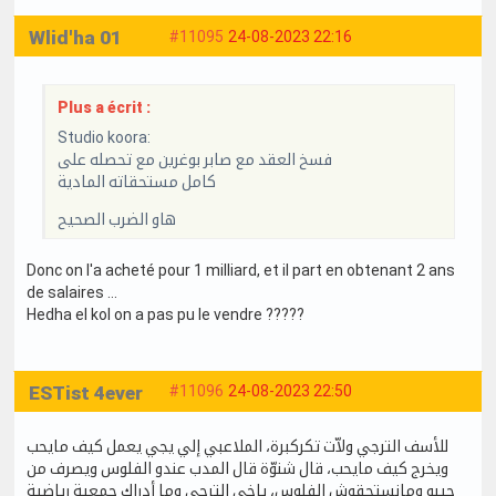
Wlid'ha 01
#11095
24-08-2023 22:16
Plus a écrit :
Studio koora:
فسخ العقد مع صابر بوغرين مع تحصله على
كامل مستحقاته المادية
هاو الضرب الصحيح
Donc on l'a acheté pour 1 milliard, et il part en obtenant 2 ans
de salaires ...
Hedha el kol on a pas pu le vendre ?????
ESTist 4ever
#11096
24-08-2023 22:50
للأسف الترجي ولاّت تكركبرة، الملاعبي إلي يجي يعمل كيف مايحب
ويخرج كيف مايحب، قال شنوّة قال المدب عندو الفلوس ويصرف من
جيبو ومانستحقوش الفلوس، ياخي الترجي وما أدراك جمعية رياضية