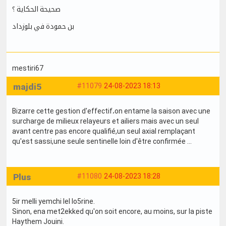
صحيحة الحكاية ؟
بن حمودة في بلوزداد
mestiri67
majdi5
#11079
24-08-2023 18:13
Bizarre cette gestion d'effectif،on entame la saison avec une
surcharge de milieux relayeurs et ailiers mais avec un seul
avant centre pas encore qualifié,un seul axial remplaçant
qu'est sassi,une seule sentinelle loin d'être confirmée ...
Plus
#11080
24-08-2023 18:28
5ir melli yemchi lel lo5rine.
Sinon, ena met2ekked qu'on soit encore, au moins, sur la piste
Haythem Jouini.