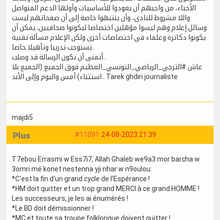
الأحباء، من واجبهم أن يعودوا للأساسيات وأولها الدعم المتواصل
واللا مشروط للنادي، وأن ينتبهوا خاصة إلى أن صفحاتهم ليست
وسائل إعلام وهم ليسوا مؤهلين اختصاصا ليكونوا صحافيين، يمكن أن
يكونوا دكاترة وعلماء في اختصاصات أخرى ولكن الإعلام مسألة تقنية
تستوجب تدريبا وتأهيلا خاصا..
أتمنى أن تكون الرسالة قد وصلت..
عاش #الترجي_الرياضي_التونسي_العظيم فوق الجميع (الجميع بلا
استثناء) أمس واليوم وإلى الأبد.. Tarek ghdiri journaliste
majdi5
Plus
#11091
24-08-2023 21:39
T7ebou Errasmi w Ess7i7, Allah Ghaleb we9a3 mor barcha w
3omri mé konet nestenna yji nhar w n9oulou:
*C'est la fin d'un grand cycle de l'Espérance !
*HM doit quitter et un trop grand MERCI à ce grand HOMME !
Les successeurs, je les ai énumérés !
*Le BD doit démissionner !
*MC et toute sa troupe folklorique doivent quitter !