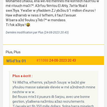
Mohamed Dhaoui, ena we7ed mennes mé kontech na3rfou w
mé ritouch ma3 l'*. A3rfou 9imtou El Ahly, 7atta 9bal il
swe7liya. Ywa5er w y9addem ZJ ybi3ou b'1 million d'euros !
Haw edharreb w ness il tefhem, il faut l'avouer.
W barra a3d 9oulou y7eb l'* w mondass.
Ti fok a3liya !
.
Dernière modification par Plus (24-08-2023 20:43)
Plus
, Plus
Wlid'ha 01
#11088
24-08-2023 20:43
Plus a écrit :
Yé Wlid'ha, efhemni, ya3yech 5ouya: w ba3d yjiw
y9oulou masse salariale élevée w mé a3ndnech mnine
nechriw w w w..
Bel flouss mte3 il joueurs illi 5arjou, avec une bonne
gestion, y5alliwna na3mlou a3az recrutements.
Ti Iwuala jet fih 350 mille dollars. 9olna barra miselech