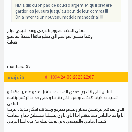
HM a dis qu'on pas de souci d'argent et qu'il préfère
garder les joueurs jusqu'au bout de leur contrat !!!
On a inventé un nouveau modèle managérial !!!!
حمدي المدب مغروم بالترجي وشد الترجي غرام
وهذا يفسر المواسم الي تطير فاها النفحة نقاسيو
هواية
montana-89
majdi5
#11094
24-08-2023 22:07
للناس اللي لا تدري حمدي المدب مستقيل عندو عامين وهيئتو
تسييرية كيف هيئات تونس الكل تقريبا و حتى حد ما ترشح لرئاسة
النادي .
اللي عندهم مرشحين صغار وينجمو يصرفو وعندهم افكار جديدة مرحبا
انا واحد مالناس نساندهم اما اللي ناوي يجيبلنا متحيلين متاع سياسة
كيف الرياحي واليونسي و بن غربية نقلو من توة احنا الترجي