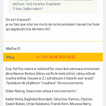
nbi3ouh. Ye5i fel le5er 5raj blech.
Ti bon, 5allini seket !
On est d'accord !
je ne fais que citer les mots de notre président devant la foule
qui applaudit à la dernière AG !
Wlid'ha 01
Plus
#11089
24-08-2023 20:52
Ena, 9olt'ha marra w na3wed'ha: ness lkol samsara emma ken
jibna Naceur Bedoui (léhou sa7bi lé weld a3mi), rahou a3mal
ma3na le9har. Houwa w ZJ a3ndhoum il 5obeth wel "wsa5"
7achekom illi y5allihom "madhine" fel recrutements.
Didier Ndong, ltawa men a9wa il recrutements !
Kader Keita, Baghdad Boundjeh, Silva Dos Santos, Clayton,
Sadat Bukari, Omar Kalabane, Franck Kom, Moussa Narry,