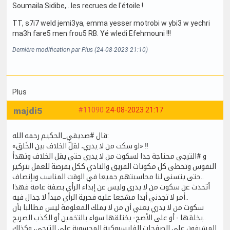
Soumaila Sidibe,...les recrues de l'étoile !
TT, s7i7 weld jemi3ya, emma yesser motrobi w ybi3 w yechri
ma3h fare5 men frou5 RB. Yé wledi Efehmouni !!!
Dernière modification par Plus (24-08-2023 21:10)
Plus
majdi5
#11090
24-08-2023 21:17
قال #صديقي_الحكيم رحمه الله:
«لو سكت من لا يدري، لقلّ الخلاف بين الخَلق» ‼️
و #الترجي محتاجة جدا لسكوت من لا يدري حتى يقل الخلاف وتهدأ
النفوس وتحظى كل مكونات الفريق والنادي ككل بفرصة للعمل بتركيز
حتى يتسنى لنا محاسبتهم جميعا في الوقت المناسب وبإنصاف..
أتحدث عن سكوت من لا يدري وليس عن إبداء الرأي بصفة عامة فهذا
أمر لا تجدني أبدا مشجعا عليه فحرية الرأي مبدأ لا جدال فيه..
سكوت من لا يدري يعني أن من لا يملك المعلومة ليس مطالبا بأن
يخلقها - أو على الأصح- يختلقها سواء بالتخمين أو الكذب الصريح..
المشرفون على الصفحات الفايسبوكية المحسوبة على الترجي، وكذلك