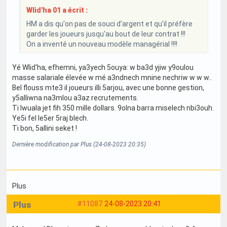
Wlid'ha 01 a écrit :
HM a dis qu'on pas de souci d'argent et qu'il préfère
garder les joueurs jusqu'au bout de leur contrat !!!
On a inventé un nouveau modèle managérial !!!!
Yé Wlid'ha, efhemni, ya3yech 5ouya: w ba3d yjiw y9oulou
masse salariale élevée w mé a3ndnech mnine nechriw w w w..
Bel flouss mte3 il joueurs illi 5arjou, avec une bonne gestion,
y5alliwna na3mlou a3az recrutements.
Ti Iwuala jet fih 350 mille dollars. 9olna barra miselech nbi3ouh.
Ye5i fel le5er 5raj blech.
Ti bon, 5allini seket !
Dernière modification par Plus (24-08-2023 20:35)
Plus
Plus
#11087
24-08-2023 20:41