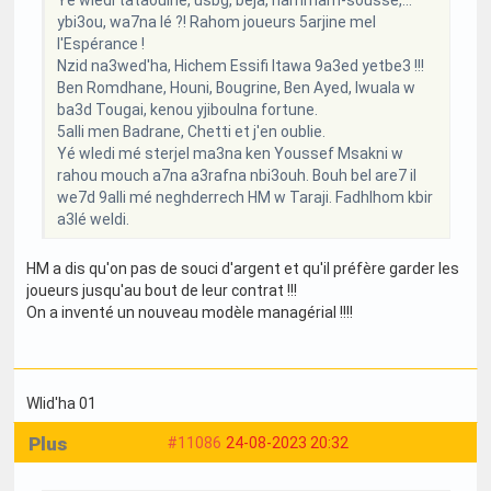
ybi3ou, wa7na lé ?! Rahom joueurs 5arjine mel
l'Espérance !
Nzid na3wed'ha, Hichem Essifi ltawa 9a3ed yetbe3 !!!
Ben Romdhane, Houni, Bougrine, Ben Ayed, Iwuala w
ba3d Tougai, kenou yjiboulna fortune.
5alli men Badrane, Chetti et j'en oublie.
Yé wledi mé sterjel ma3na ken Youssef Msakni w
rahou mouch a7na a3rafna nbi3ouh. Bouh bel are7 il
we7d 9alli mé neghderrech HM w Taraji. Fadhlhom kbir
a3lé weldi.
HM a dis qu'on pas de souci d'argent et qu'il préfère garder les
joueurs jusqu'au bout de leur contrat !!!
On a inventé un nouveau modèle managérial !!!!
Wlid'ha 01
Plus
#11086
24-08-2023 20:32