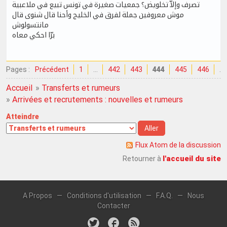
تصرف وإلاّ تخلويض؟ جمعيات صغيرة في تونس تبيع في ملاعبية
موش معروفين جملة لفرق في الخليج وأحنا قال شنوى قال
مانتسولوش
برّا احكي معاه
Pages :
Précédent
1
…
442
443
444
445
446
…
Accueil
»
Transferts et rumeurs
»
Arrivées et recrutements : nouvelles et rumeurs
Atteindre
Flux Atom de la discussion
l'accueil du site
Retourner à
A Propos
—
Conditions d'utilisation
—
F.A.Q.
—
Nous
Contacter