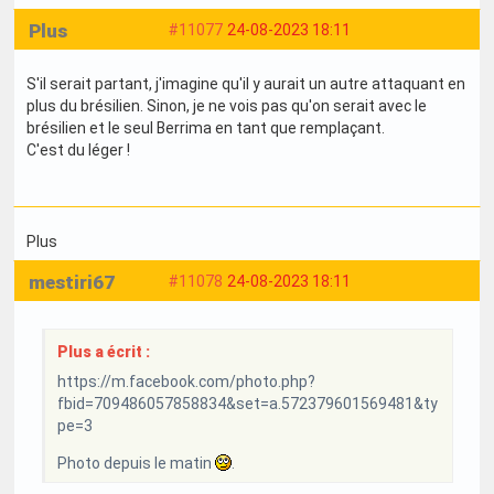
Plus
#11077
24-08-2023 18:11
S'il serait partant, j'imagine qu'il y aurait un autre attaquant en
plus du brésilien. Sinon, je ne vois pas qu'on serait avec le
brésilien et le seul Berrima en tant que remplaçant.
C'est du léger !
Plus
mestiri67
#11078
24-08-2023 18:11
Plus a écrit :
https://m.facebook.com/photo.php?
fbid=709486057858834&set=a.572379601569481&ty
pe=3
Photo depuis le matin
.