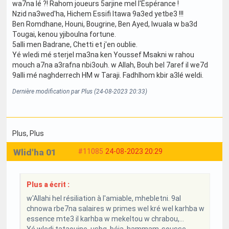
wa7na lé ?! Rahom joueurs 5arjine mel l'Espérance !
Nzid na3wed'ha, Hichem Essifi ltawa 9a3ed yetbe3 !!!
Ben Romdhane, Houni, Bougrine, Ben Ayed, Iwuala w ba3d
Tougai, kenou yjiboulna fortune.
5alli men Badrane, Chetti et j'en oublie.
Yé wledi mé sterjel ma3na ken Youssef Msakni w rahou
mouch a7na a3rafna nbi3ouh. w Allah, Bouh bel 7aref il we7d
9alli mé naghderrech HM w Taraji. Fadhlhom kbir a3lé weldi.
Dernière modification par Plus (24-08-2023 20:33)
Plus
, Plus
Wlid'ha 01
#11085
24-08-2023 20:29
Plus a écrit :
w'Allahi hel résiliation à l'amiable, mhebletni. 9al
chnowa rbe7na salaires w primes wel kré wel karhba w
essence mte3 il karhba w mekeltou w chrabou,...
Yé wledi tataouine, usbg, béja, hammam-sousse,...