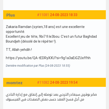
Plus
#11081
24-08-2023 18:33
Zakaria Ramdan (syrien,18 ans) est une excellente
opportunité.
Excellent jeu de tête, 9bi7 fi le3bou. C'est un futur Baghdad
Boundjeh (désolé de le répéter !).
TT, Allah yehdih !
https://youtu.be/QA-tEDRyXXU?si=9g1a3aEiGZUxffhh
Dernière modification par Plus (24-08-2023 18:55)
momtez
#11082
24-08-2023 19:54
صابر بوڨرين سيغادر الترجي بعد توصله إلى إتفاق مع إدارة النادي
من أجل فسخ العقد حسب بعض الصفحات فى الفيسبوك