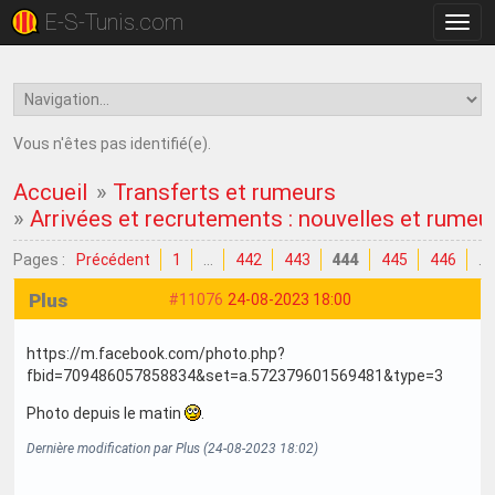
E-S-Tunis.com
Bascu
la
navig
Vous n'êtes pas identifié(e).
Accueil
»
Transferts et rumeurs
»
Arrivées et recrutements : nouvelles et rumeu
Pages :
Précédent
1
…
442
443
444
445
446
…
Plus
#11076
24-08-2023 18:00
https://m.facebook.com/photo.php?
fbid=709486057858834&set=a.572379601569481&type=3
Photo depuis le matin
.
Dernière modification par Plus (24-08-2023 18:02)