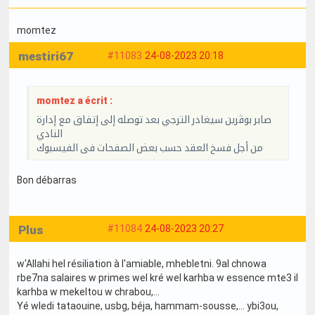
momtez
mestiri67
#11083
24-08-2023 20:18
momtez a écrit :
صابر بوڨرين سيغادر الترجي بعد توصله إلى إتفاق مع إدارة
النادي
من أجل فسخ العقد حسب بعض الصفحات فى الفيسبوك
Bon débarras
Plus
#11084
24-08-2023 20:27
w'Allahi hel résiliation à l'amiable, mhebletni. 9al chnowa
rbe7na salaires w primes wel kré wel karhba w essence mte3 il
karhba w mekeltou w chrabou,...
Yé wledi tataouine, usbg, béja, hammam-sousse,... ybi3ou,