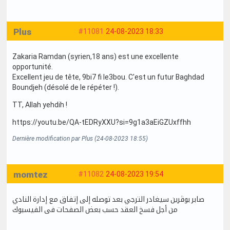
Plus
#11081
24-08-2023 18:33
Zakaria Ramdan (syrien,18 ans) est une excellente
opportunité.
Excellent jeu de tête, 9bi7 fi le3bou. C'est un futur Baghdad
Boundjeh (désolé de le répéter !).
TT, Allah yehdih !
https://youtu.be/QA-tEDRyXXU?si=9g1a3aEiGZUxffhh
Dernière modification par Plus (24-08-2023 18:55)
momtez
#11082
24-08-2023 19:54
صابر بوڨرين سيغادر الترجي بعد توصله إلى إتفاق مع إدارة النادي
من أجل فسخ العقد حسب بعض الصفحات فى الفيسبوك