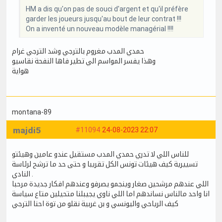
HM a dis qu'on pas de souci d'argent et qu'il préfère
garder les joueurs jusqu'au bout de leur contrat !!!
On a inventé un nouveau modèle managérial !!!!
حمدي المدب مغروم بالترجي وشد الترجي غرام
وهذا يفسر المواسم الي تطير فاها النفحة نقاسيو
هواية
montana-89
majdi5
#11094
24-08-2023 22:07
للناس اللي لا تدري حمدي المدب مستقيل عندو عامين وهيئتو
تسييرية كيف هيئات تونس الكل تقريبا و حتى حد ما ترشح لرئاسة
النادي .
اللي عندهم مرشحين صغار وينجمو يصرفو وعندهم افكار جديدة مرحبا
انا واحد مالناس نساندهم اما اللي ناوي يجيبلنا متحيلين متاع سياسة
كيف الرياحي واليونسي و بن غربية نقلو من توة احنا الترجي