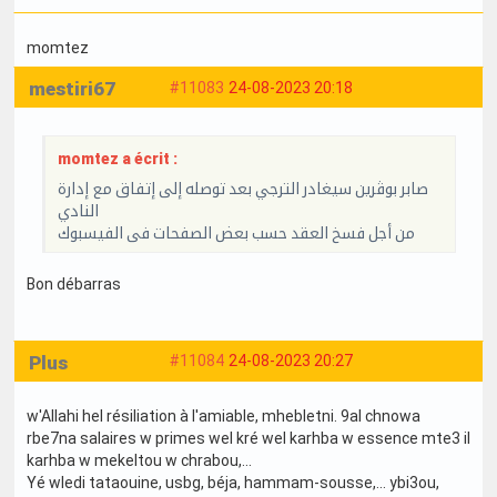
momtez
mestiri67
#11083
24-08-2023 20:18
momtez a écrit :
صابر بوڨرين سيغادر الترجي بعد توصله إلى إتفاق مع إدارة
النادي
من أجل فسخ العقد حسب بعض الصفحات فى الفيسبوك
Bon débarras
Plus
#11084
24-08-2023 20:27
w'Allahi hel résiliation à l'amiable, mhebletni. 9al chnowa
rbe7na salaires w primes wel kré wel karhba w essence mte3 il
karhba w mekeltou w chrabou,...
Yé wledi tataouine, usbg, béja, hammam-sousse,... ybi3ou,