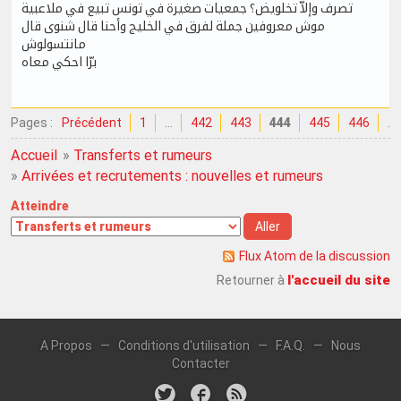
تصرف وإلاّ تخلويض؟ جمعيات صغيرة في تونس تبيع في ملاعبية
موش معروفين جملة لفرق في الخليج وأحنا قال شنوى قال
مانتسولوش
برّا احكي معاه
Pages :
Précédent
1
…
442
443
444
445
446
…
Accueil
»
Transferts et rumeurs
»
Arrivées et recrutements : nouvelles et rumeurs
Atteindre
Flux Atom de la discussion
l'accueil du site
Retourner à
A Propos
—
Conditions d'utilisation
—
F.A.Q.
—
Nous
Contacter