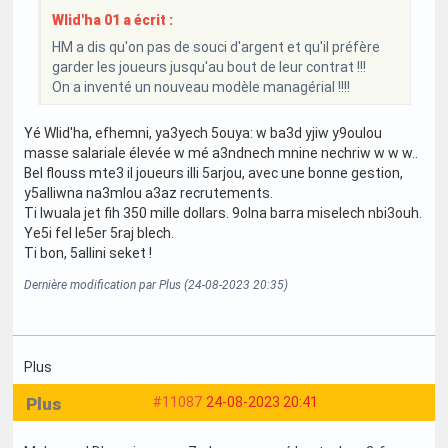
Wlid'ha 01 a écrit :
HM a dis qu'on pas de souci d'argent et qu'il préfère
garder les joueurs jusqu'au bout de leur contrat !!!
On a inventé un nouveau modèle managérial !!!!
Yé Wlid'ha, efhemni, ya3yech 5ouya: w ba3d yjiw y9oulou
masse salariale élevée w mé a3ndnech mnine nechriw w w w..
Bel flouss mte3 il joueurs illi 5arjou, avec une bonne gestion,
y5alliwna na3mlou a3az recrutements.
Ti Iwuala jet fih 350 mille dollars. 9olna barra miselech nbi3ouh.
Ye5i fel le5er 5raj blech.
Ti bon, 5allini seket !
Dernière modification par Plus (24-08-2023 20:35)
Plus
Plus
#11087
24-08-2023 20:41