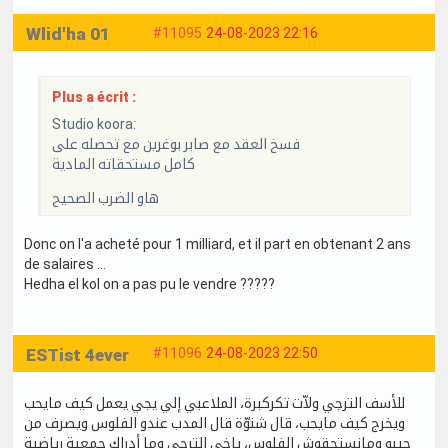
Wlid'ha 01
#11095
24-08-2023 22:16
Plus a écrit :
Studio koora:
فسخ العقد مع صابر بوغرين مع تحصله على
كامل مستحقاته المادية
هاو الضرب الصحيح
Donc on l'a acheté pour 1 milliard, et il part en obtenant 2 ans
de salaires ...
Hedha el kol on a pas pu le vendre ?????
ESTist 4ever
#11096
24-08-2023 22:50
للأسف الترجي ولاّت تكركبرة، الملاعبي إلي يجي يعمل كيف مايحب
ويخرج كيف مايحب، قال شنوّة قال المدب عندو الفلوس ويصرف من
جيبو ومانستحقوش الفلوس، ياخي الترجي وما أدراك جمعية رياضية