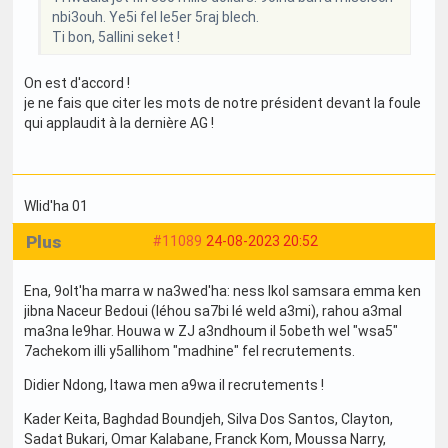
nbi3ouh. Ye5i fel le5er 5raj blech.
Ti bon, 5allini seket !
On est d'accord !
je ne fais que citer les mots de notre président devant la foule
qui applaudit à la dernière AG !
Wlid'ha 01
Plus
#11089
24-08-2023 20:52
Ena, 9olt'ha marra w na3wed'ha: ness lkol samsara emma ken
jibna Naceur Bedoui (léhou sa7bi lé weld a3mi), rahou a3mal
ma3na le9har. Houwa w ZJ a3ndhoum il 5obeth wel "wsa5"
7achekom illi y5allihom "madhine" fel recrutements.
Didier Ndong, ltawa men a9wa il recrutements !
Kader Keita, Baghdad Boundjeh, Silva Dos Santos, Clayton,
Sadat Bukari, Omar Kalabane, Franck Kom, Moussa Narry,