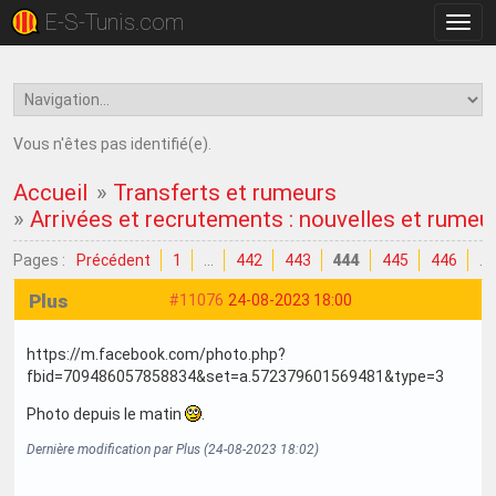
E-S-Tunis.com
Bascu
la
navig
Vous n'êtes pas identifié(e).
Accueil
»
Transferts et rumeurs
»
Arrivées et recrutements : nouvelles et rumeu
Pages :
Précédent
1
…
442
443
444
445
446
…
Plus
#11076
24-08-2023 18:00
https://m.facebook.com/photo.php?
fbid=709486057858834&set=a.572379601569481&type=3
Photo depuis le matin
.
Dernière modification par Plus (24-08-2023 18:02)