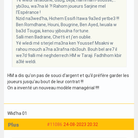
ybi3ou, wa7na lé ?! Rahom joueurs 5arjine mel
l'Espérance !
Nzid na3wed'ha, Hichem Essifi ltawa 9a3ed yetbe3 !!!
Ben Romdhane, Houni, Bougrine, Ben Ayed, Iwuala w
ba3d Tougai, kenou yjiboulna fortune.
5alli men Badrane, Chetti et j'en oublie.
Yé wledi mé sterjel ma3na ken Youssef Msakni w
rahou mouch a7na a3rafna nbi3ouh. Bouh bel are7 il
we7d 9alli mé neghderrech HM w Taraji. Fadhlhom kbir
a3lé weldi.
HM a dis qu'on pas de souci d'argent et qu'il préfère garder les
joueurs jusqu'au bout de leur contrat !!!
On a inventé un nouveau modèle managérial !!!!
Wlid'ha 01
Plus
#11086
24-08-2023 20:32