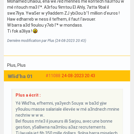
Mohamed Dhaoui, ena we7ed mennes mé kontech na3rfou w
mé ritouch ma3 l'*. A3rfou 9imtou El Ahly, 7atta 9bal il
swe7liya. Ywa5er w y9addem ZJ ybi3ou b'1 million d'euros !
Haw edharreb w ness il tefhem, il faut l'avouer.
W barra a3d 9oulou y7eb l'* w mondass.
Ti fok a3liya !
.
Dernière modification par Plus (24-08-2023 20:43)
Plus
, Plus
Wlid'ha 01
#11088
24-08-2023 20:43
Plus a écrit :
Yé Wlid'ha, efhemni, ya3yech 5ouya: w ba3d yjiw
y9oulou masse salariale élevée w mé a3ndnech mnine
nechriw w w w..
Bel flouss mte3 il joueurs illi 5arjou, avec une bonne
gestion, y5alliwna na3mlou a3az recrutements.
Ti Iwuala jet fih 350 mille dollars. 9olna barra miselech