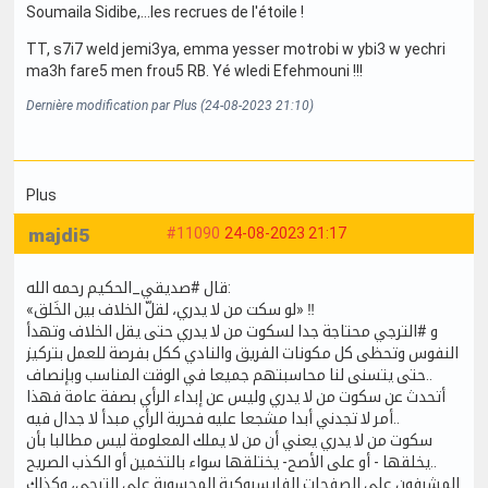
Soumaila Sidibe,...les recrues de l'étoile !
TT, s7i7 weld jemi3ya, emma yesser motrobi w ybi3 w yechri
ma3h fare5 men frou5 RB. Yé wledi Efehmouni !!!
Dernière modification par Plus (24-08-2023 21:10)
Plus
majdi5
#11090
24-08-2023 21:17
قال #صديقي_الحكيم رحمه الله:
«لو سكت من لا يدري، لقلّ الخلاف بين الخَلق» ‼️
و #الترجي محتاجة جدا لسكوت من لا يدري حتى يقل الخلاف وتهدأ
النفوس وتحظى كل مكونات الفريق والنادي ككل بفرصة للعمل بتركيز
حتى يتسنى لنا محاسبتهم جميعا في الوقت المناسب وبإنصاف..
أتحدث عن سكوت من لا يدري وليس عن إبداء الرأي بصفة عامة فهذا
أمر لا تجدني أبدا مشجعا عليه فحرية الرأي مبدأ لا جدال فيه..
سكوت من لا يدري يعني أن من لا يملك المعلومة ليس مطالبا بأن
يخلقها - أو على الأصح- يختلقها سواء بالتخمين أو الكذب الصريح..
المشرفون على الصفحات الفايسبوكية المحسوبة على الترجي، وكذلك