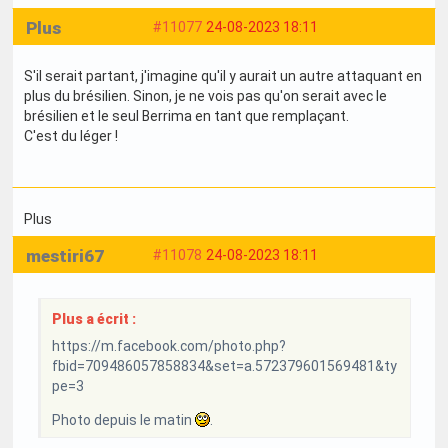
Plus
#11077
24-08-2023 18:11
S'il serait partant, j'imagine qu'il y aurait un autre attaquant en
plus du brésilien. Sinon, je ne vois pas qu'on serait avec le
brésilien et le seul Berrima en tant que remplaçant.
C'est du léger !
Plus
mestiri67
#11078
24-08-2023 18:11
Plus a écrit :
https://m.facebook.com/photo.php?
fbid=709486057858834&set=a.572379601569481&ty
pe=3
Photo depuis le matin
.