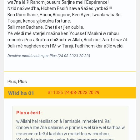
wa7na lé ?! Rahom joueurs 5arjine mel l'Espérance !
Nzid na3wed'ha, Hichem Essifi ltawa 9a3ed yetbe3 !!!
Ben Romdhane, Houni, Bougrine, Ben Ayed, Iwuala w ba3d
Tougai, kenou yjiboulna fortune.
5alli men Badrane, Chetti et j'en oublie.
Yé wledi mé sterjel ma3na ken Youssef Msakni w rahou
mouch a7na a3rafna nbi3ouh. w Allah, Bouh bel 7aref il we7d
9alli mé naghderrech HM w Taraji. Fadhlhom kbir a3lé weldi.
Dernière modification par Plus (24-08-2023 20:33)
Plus
, Plus
Wlid'ha 01
#11085
24-08-2023 20:29
Plus a écrit :
w'Allahi hel résiliation à l'amiable, mhebletni. 9al
chnowa rbe7na salaires w primes wel kré wel karhba w
essence mte3 il karhba w mekeltou w chrabou,...
Yé wledi tataouine, usbg, béja, hammam-sousse,...