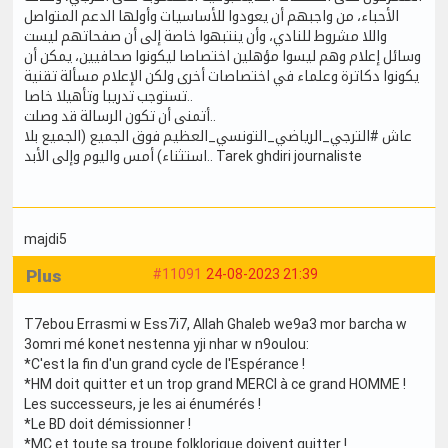
الأحباء، من واجبهم أن يعودوا للأساسيات وأولها الدعم المتواصل
واللا مشروط للنادي، وأن ينتبهوا خاصة إلى أن صفحاتهم ليست
وسائل إعلام وهم ليسوا مؤهلين اختصاصا ليكونوا صحافيين، يمكن أن
يكونوا دكاترة وعلماء في اختصاصات أخرى ولكن الإعلام مسألة تقنية
تستوجب تدريبا وتأهيلا خاصا..
أتمنى أن تكون الرسالة قد وصلت..
عاش #الترجي_الرياضي_التونسي_العظيم فوق الجميع (الجميع بلا
استثناء) أمس واليوم وإلى الأبد.. Tarek ghdiri journaliste
majdi5
Plus
#11091
24-08-2023 21:39
T7ebou Errasmi w Ess7i7, Allah Ghaleb we9a3 mor barcha w
3omri mé konet nestenna yji nhar w n9oulou:
*C'est la fin d'un grand cycle de l'Espérance !
*HM doit quitter et un trop grand MERCI à ce grand HOMME !
Les successeurs, je les ai énumérés !
*Le BD doit démissionner !
*MC et toute sa troupe folklorique doivent quitter !