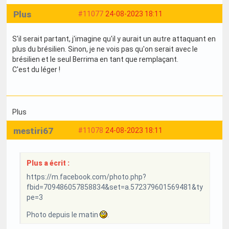
Plus
#11077
24-08-2023 18:11
S'il serait partant, j'imagine qu'il y aurait un autre attaquant en
plus du brésilien. Sinon, je ne vois pas qu'on serait avec le
brésilien et le seul Berrima en tant que remplaçant.
C'est du léger !
Plus
mestiri67
#11078
24-08-2023 18:11
Plus a écrit :
https://m.facebook.com/photo.php?
fbid=709486057858834&set=a.572379601569481&ty
pe=3
Photo depuis le matin
.