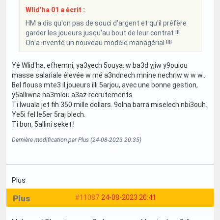
Wlid'ha 01 a écrit :
HM a dis qu'on pas de souci d'argent et qu'il préfère
garder les joueurs jusqu'au bout de leur contrat !!!
On a inventé un nouveau modèle managérial !!!!
Yé Wlid'ha, efhemni, ya3yech 5ouya: w ba3d yjiw y9oulou
masse salariale élevée w mé a3ndnech mnine nechriw w w w..
Bel flouss mte3 il joueurs illi 5arjou, avec une bonne gestion,
y5alliwna na3mlou a3az recrutements.
Ti Iwuala jet fih 350 mille dollars. 9olna barra miselech nbi3ouh.
Ye5i fel le5er 5raj blech.
Ti bon, 5allini seket !
Dernière modification par Plus (24-08-2023 20:35)
Plus
Plus
#11087
24-08-2023 20:41