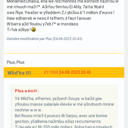
Mohamed Dhaoui, ena we7ed mennes mé kontech na3rfou w
mé ritouch ma3 l'*. A3rfou 9imtou El Ahly, 7atta 9bal il
swe7liya. Ywa5er w y9addem ZJ ybi3ou b'1 million d'euros !
Haw edharreb w ness il tefhem, il faut l'avouer.
W barra a3d 9oulou y7eb l'* w mondass.
Ti fok a3liya !
.
Dernière modification par Plus (24-08-2023 20:43)
Plus
, Plus
Wlid'ha 01
#11088
24-08-2023 20:43
Plus a écrit :
Yé Wlid'ha, efhemni, ya3yech 5ouya: w ba3d yjiw
y9oulou masse salariale élevée w mé a3ndnech mnine
nechriw w w w..
Bel flouss mte3 il joueurs illi 5arjou, avec une bonne
gestion, y5alliwna na3mlou a3az recrutements.
Ti Iwuala jet fih 350 mille dollars. 9olna barra miselech