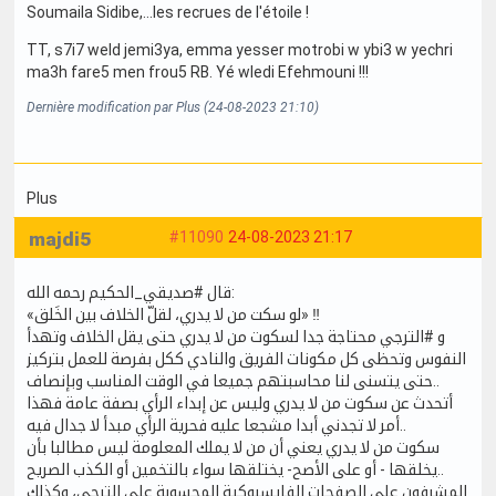
Soumaila Sidibe,...les recrues de l'étoile !
TT, s7i7 weld jemi3ya, emma yesser motrobi w ybi3 w yechri
ma3h fare5 men frou5 RB. Yé wledi Efehmouni !!!
Dernière modification par Plus (24-08-2023 21:10)
Plus
majdi5
#11090
24-08-2023 21:17
قال #صديقي_الحكيم رحمه الله:
«لو سكت من لا يدري، لقلّ الخلاف بين الخَلق» ‼️
و #الترجي محتاجة جدا لسكوت من لا يدري حتى يقل الخلاف وتهدأ
النفوس وتحظى كل مكونات الفريق والنادي ككل بفرصة للعمل بتركيز
حتى يتسنى لنا محاسبتهم جميعا في الوقت المناسب وبإنصاف..
أتحدث عن سكوت من لا يدري وليس عن إبداء الرأي بصفة عامة فهذا
أمر لا تجدني أبدا مشجعا عليه فحرية الرأي مبدأ لا جدال فيه..
سكوت من لا يدري يعني أن من لا يملك المعلومة ليس مطالبا بأن
يخلقها - أو على الأصح- يختلقها سواء بالتخمين أو الكذب الصريح..
المشرفون على الصفحات الفايسبوكية المحسوبة على الترجي، وكذلك