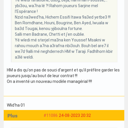
ybi3ou, wa7na lé ?! Rahom joueurs 5arjine mel
l'Espérance !
Nzid na3wed'ha, Hichem Essifi ltawa 9a3ed yetbe3 !!!
Ben Romdhane, Houni, Bougrine, Ben Ayed, Iwuala w
ba3d Tougai, kenou yjiboulna fortune.
5alli men Badrane, Chetti et j'en oublie.
Yé wledi mé sterjel ma3na ken Youssef Msakni w
rahou mouch a7na a3rafna nbi3ouh. Bouh bel are7 il
we7d 9alli mé neghderrech HM w Taraji. Fadhlhom kbir
a3lé weldi.
HM a dis qu'on pas de souci d'argent et qu'il préfère garder les
joueurs jusqu'au bout de leur contrat !!!
On a inventé un nouveau modèle managérial !!!!
Wlid'ha 01
Plus
#11086
24-08-2023 20:32