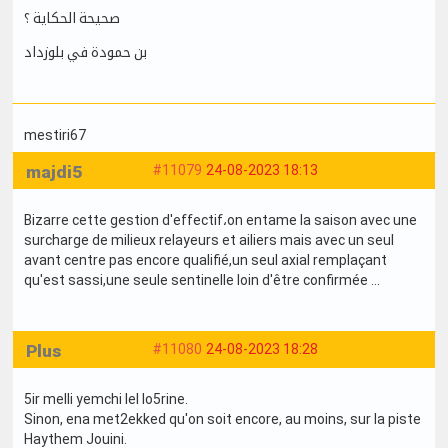
صحيحة الحكاية ؟
بن حمودة في بلوزداد
mestiri67
majdi5
#11079
24-08-2023 18:13
Bizarre cette gestion d'effectif،on entame la saison avec une
surcharge de milieux relayeurs et ailiers mais avec un seul
avant centre pas encore qualifié,un seul axial remplaçant
qu'est sassi,une seule sentinelle loin d'être confirmée ...
Plus
#11080
24-08-2023 18:28
5ir melli yemchi lel lo5rine.
Sinon, ena met2ekked qu'on soit encore, au moins, sur la piste
Haythem Jouini.