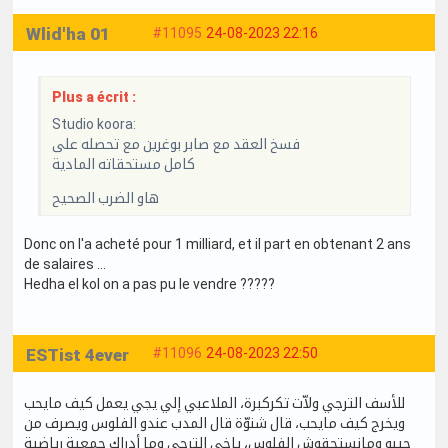
Wlid'ha 01
#11095
24-08-2023 22:16
Plus a écrit :
Studio koora:
فسخ العقد مع صابر بوغرين مع تحصله على
كامل مستحقاته المادية
هاو الضرب الصحيح
Donc on l'a acheté pour 1 milliard, et il part en obtenant 2 ans
de salaires ...
Hedha el kol on a pas pu le vendre ?????
ESTist 4ever
#11096
24-08-2023 22:50
للأسف الترجي ولاّت تكركبرة، الملاعبي إلي يجي يعمل كيف مايحب
ويخرج كيف مايحب، قال شنوّة قال المدب عندو الفلوس ويصرف من
جيبو ومانستحقوش الفلوس، ياخي الترجي وما أدراك جمعية رياضية