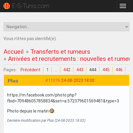
E-S-Tunis.com
Bascu
la
navig
Vous n'êtes pas identifié(e).
Accueil
»
Transferts et rumeurs
»
Arrivées et recrutements : nouvelles et rumeu
Pages :
Précédent
1
…
442
443
444
445
446
…
Plus
#11076
24-08-2023 18:00
https://m.facebook.com/photo.php?
fbid=709486057858834&set=a.572379601569481&type=3
Photo depuis le matin
.
Dernière modification par Plus (24-08-2023 18:02)