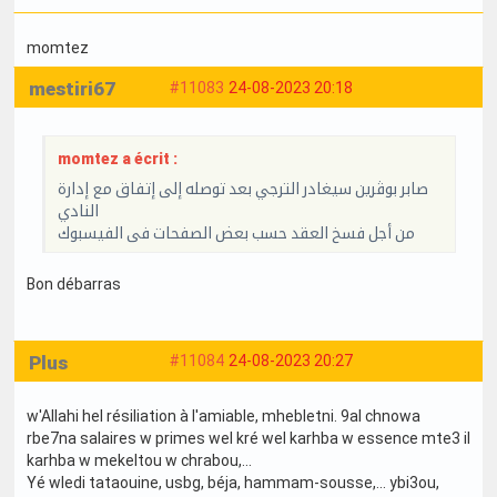
momtez
mestiri67
#11083
24-08-2023 20:18
momtez a écrit :
صابر بوڨرين سيغادر الترجي بعد توصله إلى إتفاق مع إدارة
النادي
من أجل فسخ العقد حسب بعض الصفحات فى الفيسبوك
Bon débarras
Plus
#11084
24-08-2023 20:27
w'Allahi hel résiliation à l'amiable, mhebletni. 9al chnowa
rbe7na salaires w primes wel kré wel karhba w essence mte3 il
karhba w mekeltou w chrabou,...
Yé wledi tataouine, usbg, béja, hammam-sousse,... ybi3ou,