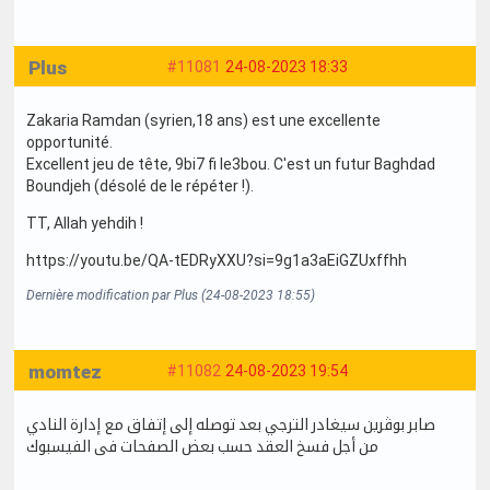
Plus
#11081
24-08-2023 18:33
Zakaria Ramdan (syrien,18 ans) est une excellente
opportunité.
Excellent jeu de tête, 9bi7 fi le3bou. C'est un futur Baghdad
Boundjeh (désolé de le répéter !).
TT, Allah yehdih !
https://youtu.be/QA-tEDRyXXU?si=9g1a3aEiGZUxffhh
Dernière modification par Plus (24-08-2023 18:55)
momtez
#11082
24-08-2023 19:54
صابر بوڨرين سيغادر الترجي بعد توصله إلى إتفاق مع إدارة النادي
من أجل فسخ العقد حسب بعض الصفحات فى الفيسبوك