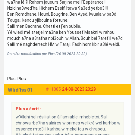
wa7na lé ?! Rahom joueurs 5arjine mel l'Espérance !
Nzid na3wed'ha, Hichem Essifi ltawa 9a3ed yetbe3 !!!
Ben Romdhane, Houni, Bougrine, Ben Ayed, Iwuala w ba3d
Tougai, kenou yjiboulna fortune.
5alli men Badrane, Chetti et j'en oublie.
Yé wledi mé sterjel ma3na ken Youssef Msakni w rahou
mouch a7na a3rafna nbi3ouh. w Allah, Bouh bel 7aref il we7d
9alli mé naghderrech HM w Taraji. Fadhlhom kbir a3lé weldi.
Dernière modification par Plus (24-08-2023 20:33)
Plus
, Plus
Wlid'ha 01
#11085
24-08-2023 20:29
Plus a écrit :
w'Allahi hel résiliation à l'amiable, mhebletni. 9al
chnowa rbe7na salaires w primes wel kré wel karhba w
essence mte3 il karhba w mekeltou w chrabou,...
Yé wledi tataouine, usbg, béja, hammam-sousse,...