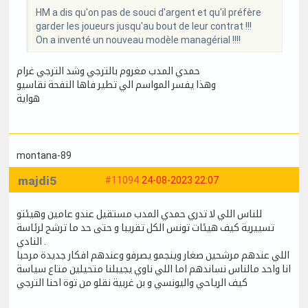
HM a dis qu'on pas de souci d'argent et qu'il préfère
garder les joueurs jusqu'au bout de leur contrat !!!
On a inventé un nouveau modèle managérial !!!!
حمدي المدب مغروم بالترجي وشد الترجي غرام
وهذا يفسر المواسم الي تطير فاها النفحة نقاسيو
هواية
montana-89
majdi5
#11094
24-08-2023 22:07
للناس اللي لا تدري حمدي المدب مستقيل عندو عامين وهيئتو
تسييرية كيف هيئات تونس الكل تقريبا و حتى حد ما ترشح لرئاسة
النادي .
اللي عندهم مرشحين صغار وينجمو يصرفو وعندهم افكار جديدة مرحبا
انا واحد مالناس نساندهم اما اللي ناوي يجيبلنا متحيلين متاع سياسة
كيف الرياحي واليونسي و بن غربية نقلو من توة احنا الترجي