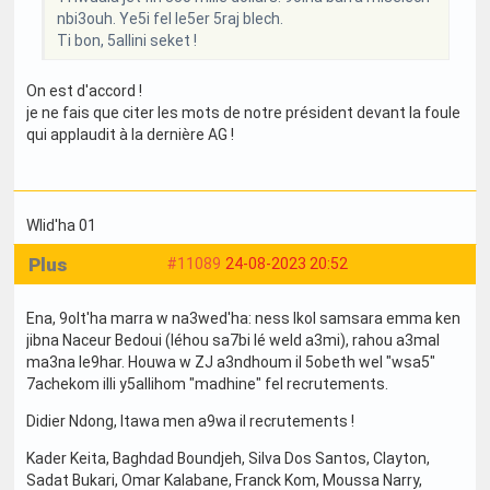
nbi3ouh. Ye5i fel le5er 5raj blech.
Ti bon, 5allini seket !
On est d'accord !
je ne fais que citer les mots de notre président devant la foule
qui applaudit à la dernière AG !
Wlid'ha 01
Plus
#11089
24-08-2023 20:52
Ena, 9olt'ha marra w na3wed'ha: ness lkol samsara emma ken
jibna Naceur Bedoui (léhou sa7bi lé weld a3mi), rahou a3mal
ma3na le9har. Houwa w ZJ a3ndhoum il 5obeth wel "wsa5"
7achekom illi y5allihom "madhine" fel recrutements.
Didier Ndong, ltawa men a9wa il recrutements !
Kader Keita, Baghdad Boundjeh, Silva Dos Santos, Clayton,
Sadat Bukari, Omar Kalabane, Franck Kom, Moussa Narry,