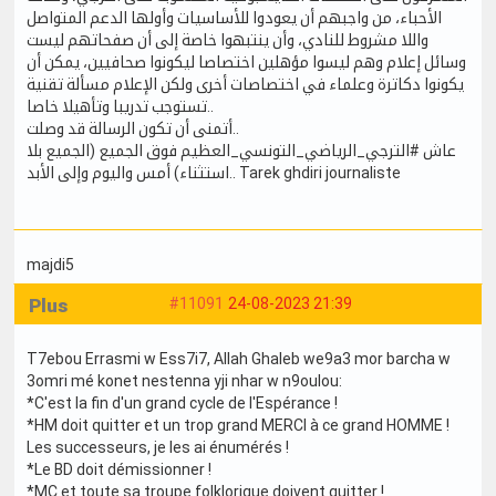
الأحباء، من واجبهم أن يعودوا للأساسيات وأولها الدعم المتواصل
واللا مشروط للنادي، وأن ينتبهوا خاصة إلى أن صفحاتهم ليست
وسائل إعلام وهم ليسوا مؤهلين اختصاصا ليكونوا صحافيين، يمكن أن
يكونوا دكاترة وعلماء في اختصاصات أخرى ولكن الإعلام مسألة تقنية
تستوجب تدريبا وتأهيلا خاصا..
أتمنى أن تكون الرسالة قد وصلت..
عاش #الترجي_الرياضي_التونسي_العظيم فوق الجميع (الجميع بلا
استثناء) أمس واليوم وإلى الأبد.. Tarek ghdiri journaliste
majdi5
Plus
#11091
24-08-2023 21:39
T7ebou Errasmi w Ess7i7, Allah Ghaleb we9a3 mor barcha w
3omri mé konet nestenna yji nhar w n9oulou:
*C'est la fin d'un grand cycle de l'Espérance !
*HM doit quitter et un trop grand MERCI à ce grand HOMME !
Les successeurs, je les ai énumérés !
*Le BD doit démissionner !
*MC et toute sa troupe folklorique doivent quitter !