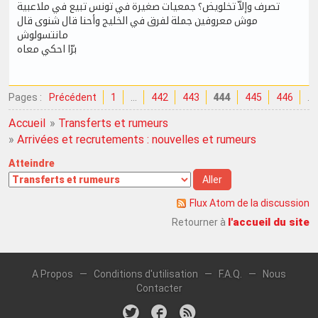
تصرف وإلاّ تخلويض؟ جمعيات صغيرة في تونس تبيع في ملاعبية
موش معروفين جملة لفرق في الخليج وأحنا قال شنوى قال
مانتسولوش
برّا احكي معاه
Pages :
Précédent
1
…
442
443
444
445
446
…
Accueil
»
Transferts et rumeurs
»
Arrivées et recrutements : nouvelles et rumeurs
Atteindre
Flux Atom de la discussion
l'accueil du site
Retourner à
A Propos
—
Conditions d'utilisation
—
F.A.Q.
—
Nous
Contacter