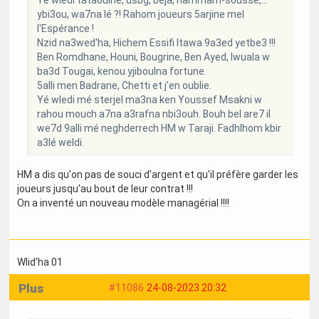
ybi3ou, wa7na lé ?! Rahom joueurs 5arjine mel
l'Espérance !
Nzid na3wed'ha, Hichem Essifi ltawa 9a3ed yetbe3 !!!
Ben Romdhane, Houni, Bougrine, Ben Ayed, Iwuala w
ba3d Tougai, kenou yjiboulna fortune.
5alli men Badrane, Chetti et j'en oublie.
Yé wledi mé sterjel ma3na ken Youssef Msakni w
rahou mouch a7na a3rafna nbi3ouh. Bouh bel are7 il
we7d 9alli mé neghderrech HM w Taraji. Fadhlhom kbir
a3lé weldi.
HM a dis qu'on pas de souci d'argent et qu'il préfère garder les
joueurs jusqu'au bout de leur contrat !!!
On a inventé un nouveau modèle managérial !!!!
Wlid'ha 01
Plus
#11086
24-08-2023 20:32