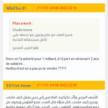
Wlid'ha 01
#11095
24-08-2023 22:16
Plus a écrit :
Studio koora:
فسخ العقد مع صابر بوغرين مع تحصله على
كامل مستحقاته المادية
هاو الضرب الصحيح
Donc on l'a acheté pour 1 milliard, et il part en obtenant 2 ans
de salaires ...
Hedha el kol on a pas pu le vendre ?????
ESTist 4ever
#11096
24-08-2023 22:50
للأسف الترجي ولاّت تكركبرة، الملاعبي إلي يجي يعمل كيف مايحب
ويخرج كيف مايحب، قال شنوّة قال المدب عندو الفلوس ويصرف من
جيبو ومانستحقوش الفلوس، ياخي الترجي وما أدراك جمعية رياضية