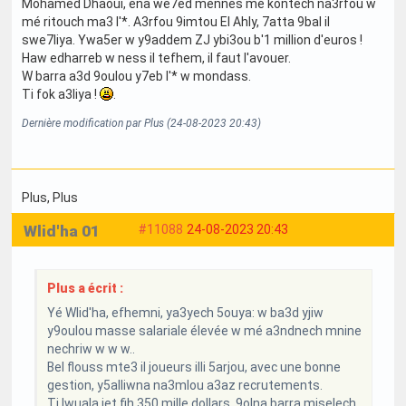
Mohamed Dhaoui, ena we7ed mennes mé kontech na3rfou w
mé ritouch ma3 l'*. A3rfou 9imtou El Ahly, 7atta 9bal il
swe7liya. Ywa5er w y9addem ZJ ybi3ou b'1 million d'euros !
Haw edharreb w ness il tefhem, il faut l'avouer.
W barra a3d 9oulou y7eb l'* w mondass.
Ti fok a3liya !
.
Dernière modification par Plus (24-08-2023 20:43)
Plus
, Plus
Wlid'ha 01
#11088
24-08-2023 20:43
Plus a écrit :
Yé Wlid'ha, efhemni, ya3yech 5ouya: w ba3d yjiw
y9oulou masse salariale élevée w mé a3ndnech mnine
nechriw w w w..
Bel flouss mte3 il joueurs illi 5arjou, avec une bonne
gestion, y5alliwna na3mlou a3az recrutements.
Ti Iwuala jet fih 350 mille dollars. 9olna barra miselech