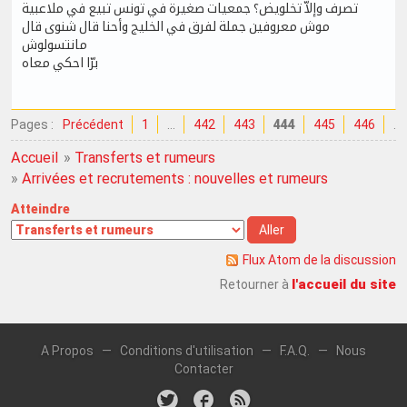
تصرف وإلاّ تخلويض؟ جمعيات صغيرة في تونس تبيع في ملاعبية
موش معروفين جملة لفرق في الخليج وأحنا قال شنوى قال
مانتسولوش
برّا احكي معاه
Pages :
Précédent
1
…
442
443
444
445
446
…
Accueil
»
Transferts et rumeurs
»
Arrivées et recrutements : nouvelles et rumeurs
Atteindre
Flux Atom de la discussion
l'accueil du site
Retourner à
A Propos
—
Conditions d'utilisation
—
F.A.Q.
—
Nous
Contacter