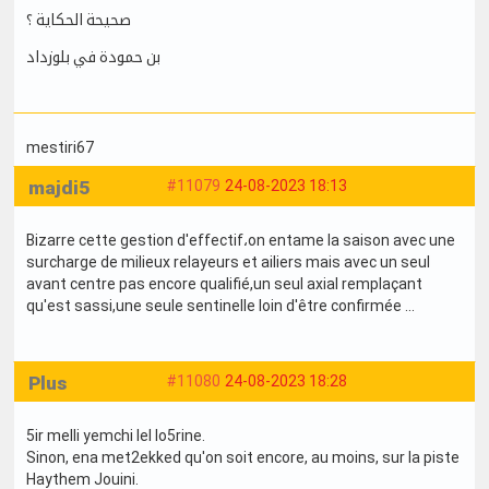
صحيحة الحكاية ؟
بن حمودة في بلوزداد
mestiri67
majdi5
#11079
24-08-2023 18:13
Bizarre cette gestion d'effectif،on entame la saison avec une
surcharge de milieux relayeurs et ailiers mais avec un seul
avant centre pas encore qualifié,un seul axial remplaçant
qu'est sassi,une seule sentinelle loin d'être confirmée ...
Plus
#11080
24-08-2023 18:28
5ir melli yemchi lel lo5rine.
Sinon, ena met2ekked qu'on soit encore, au moins, sur la piste
Haythem Jouini.