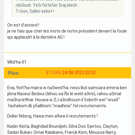
nbi3ouh. Ye5i fel le5er 5raj blech.
Ti bon, 5allini seket !
On est d'accord !
je ne fais que citer les mots de notre président devant la foule
qui applaudit à la dernière AG !
Wlid'ha 01
Plus
#11089
24-08-2023 20:52
Ena, 9olt'ha marra w na3wed'ha: ness lkol samsara emma ken
jibna Naceur Bedoui (léhou sa7bi lé weld a3mi), rahou a3mal
ma3na le9har. Houwa w ZJ a3ndhoum il 5obeth wel "wsa5"
7achekom illi y5allihom "madhine" fel recrutements.
Didier Ndong, ltawa men a9wa il recrutements !
Kader Keita, Baghdad Boundjeh, Silva Dos Santos, Clayton,
Sadat Bukari, Omar Kalabane, Franck Kom, Moussa Narry,