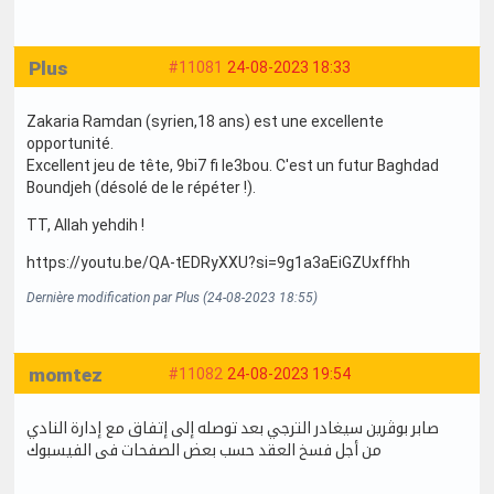
Plus
#11081
24-08-2023 18:33
Zakaria Ramdan (syrien,18 ans) est une excellente
opportunité.
Excellent jeu de tête, 9bi7 fi le3bou. C'est un futur Baghdad
Boundjeh (désolé de le répéter !).
TT, Allah yehdih !
https://youtu.be/QA-tEDRyXXU?si=9g1a3aEiGZUxffhh
Dernière modification par Plus (24-08-2023 18:55)
momtez
#11082
24-08-2023 19:54
صابر بوڨرين سيغادر الترجي بعد توصله إلى إتفاق مع إدارة النادي
من أجل فسخ العقد حسب بعض الصفحات فى الفيسبوك