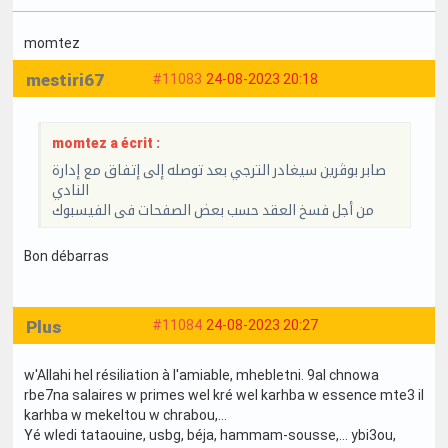
momtez
mestiri67
#11083
24-08-2023 20:18
momtez a écrit :
صابر بوڨرين سيغادر الترجي بعد توصله إلى إتفاق مع إدارة
النادي
من أجل فسخ العقد حسب بعض الصفحات فى الفيسبوك
Bon débarras
Plus
#11084
24-08-2023 20:27
w'Allahi hel résiliation à l'amiable, mhebletni. 9al chnowa
rbe7na salaires w primes wel kré wel karhba w essence mte3 il
karhba w mekeltou w chrabou,...
Yé wledi tataouine, usbg, béja, hammam-sousse,... ybi3ou,