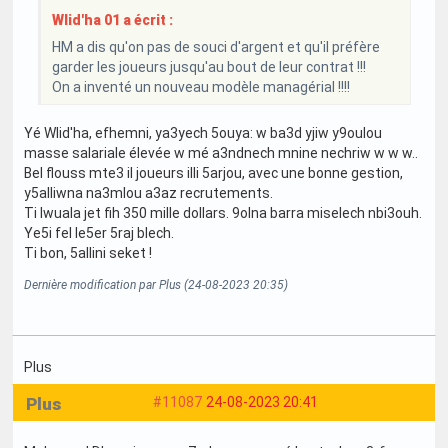
Wlid'ha 01 a écrit :
HM a dis qu'on pas de souci d'argent et qu'il préfère
garder les joueurs jusqu'au bout de leur contrat !!!
On a inventé un nouveau modèle managérial !!!!
Yé Wlid'ha, efhemni, ya3yech 5ouya: w ba3d yjiw y9oulou
masse salariale élevée w mé a3ndnech mnine nechriw w w w..
Bel flouss mte3 il joueurs illi 5arjou, avec une bonne gestion,
y5alliwna na3mlou a3az recrutements.
Ti Iwuala jet fih 350 mille dollars. 9olna barra miselech nbi3ouh.
Ye5i fel le5er 5raj blech.
Ti bon, 5allini seket !
Dernière modification par Plus (24-08-2023 20:35)
Plus
Plus
#11087
24-08-2023 20:41