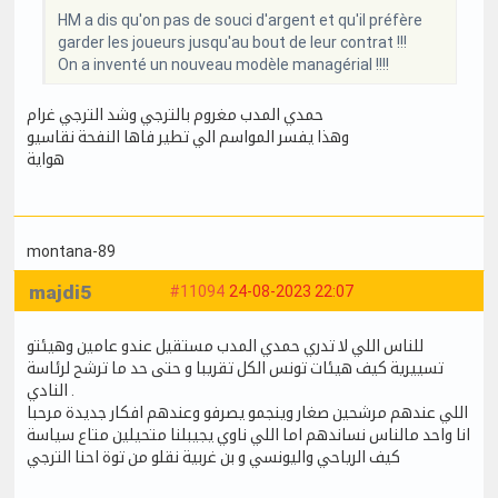
HM a dis qu'on pas de souci d'argent et qu'il préfère
garder les joueurs jusqu'au bout de leur contrat !!!
On a inventé un nouveau modèle managérial !!!!
حمدي المدب مغروم بالترجي وشد الترجي غرام
وهذا يفسر المواسم الي تطير فاها النفحة نقاسيو
هواية
montana-89
majdi5
#11094
24-08-2023 22:07
للناس اللي لا تدري حمدي المدب مستقيل عندو عامين وهيئتو
تسييرية كيف هيئات تونس الكل تقريبا و حتى حد ما ترشح لرئاسة
النادي .
اللي عندهم مرشحين صغار وينجمو يصرفو وعندهم افكار جديدة مرحبا
انا واحد مالناس نساندهم اما اللي ناوي يجيبلنا متحيلين متاع سياسة
كيف الرياحي واليونسي و بن غربية نقلو من توة احنا الترجي