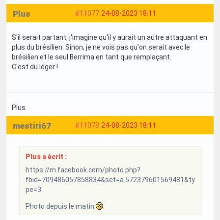
Plus
#11077
24-08-2023 18:11
S'il serait partant, j'imagine qu'il y aurait un autre attaquant en
plus du brésilien. Sinon, je ne vois pas qu'on serait avec le
brésilien et le seul Berrima en tant que remplaçant.
C'est du léger !
Plus
mestiri67
#11078
24-08-2023 18:11
Plus a écrit :
https://m.facebook.com/photo.php?
fbid=709486057858834&set=a.572379601569481&ty
pe=3
Photo depuis le matin
.