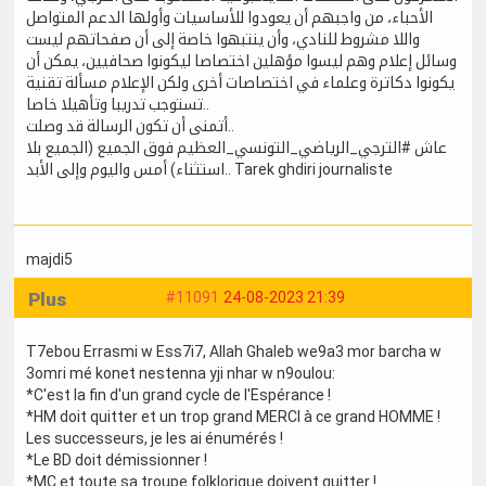
الأحباء، من واجبهم أن يعودوا للأساسيات وأولها الدعم المتواصل
واللا مشروط للنادي، وأن ينتبهوا خاصة إلى أن صفحاتهم ليست
وسائل إعلام وهم ليسوا مؤهلين اختصاصا ليكونوا صحافيين، يمكن أن
يكونوا دكاترة وعلماء في اختصاصات أخرى ولكن الإعلام مسألة تقنية
تستوجب تدريبا وتأهيلا خاصا..
أتمنى أن تكون الرسالة قد وصلت..
عاش #الترجي_الرياضي_التونسي_العظيم فوق الجميع (الجميع بلا
استثناء) أمس واليوم وإلى الأبد.. Tarek ghdiri journaliste
majdi5
Plus
#11091
24-08-2023 21:39
T7ebou Errasmi w Ess7i7, Allah Ghaleb we9a3 mor barcha w
3omri mé konet nestenna yji nhar w n9oulou:
*C'est la fin d'un grand cycle de l'Espérance !
*HM doit quitter et un trop grand MERCI à ce grand HOMME !
Les successeurs, je les ai énumérés !
*Le BD doit démissionner !
*MC et toute sa troupe folklorique doivent quitter !