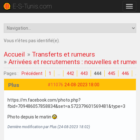
E-S-Tunis.com
Bascu
la
navig
Vous n'êtes pas identifié(e).
Accueil
»
Transferts et rumeurs
»
Arrivées et recrutements : nouvelles et rumeu
Pages :
Précédent
1
…
442
443
444
445
446
…
Plus
#11076
24-08-2023 18:00
https://m.facebook.com/photo.php?
fbid=709486057858834&set=a.572379601569481&type=3
Photo depuis le matin
.
Dernière modification par Plus (24-08-2023 18:02)