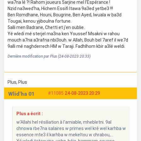
wa7na lé ?! Rahom joueurs 5arjine mel l'Espérance !
Nzid na3wed'ha, Hichem Essifi ltawa 9a3ed yetbe3 !!!
Ben Romdhane, Houni, Bougrine, Ben Ayed, Iwuala w ba3d
Tougai, kenou yjiboulna fortune.
5alli men Badrane, Chetti et j'en oublie.
Yé wledi mé sterjel ma3na ken Youssef Msakni w rahou
mouch a7na a3rafna nbi3ouh. w Allah, Bouh bel 7aref il we7d
9alli mé naghderrech HM w Taraji. Fadhlhom kbir a3lé weldi.
Dernière modification par Plus (24-08-2023 20:33)
Plus
, Plus
Wlid'ha 01
#11085
24-08-2023 20:29
Plus a écrit :
w'Allahi hel résiliation à l'amiable, mhebletni. 9al
chnowa rbe7na salaires w primes wel kré wel karhba w
essence mte3 il karhba w mekeltou w chrabou,...
Yé wledi tataouine, usbg, béja, hammam-sousse,...