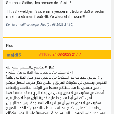
Soumaila Sidibe,...les recrues de l'étoile !
TT, s7i7 weld jemi3ya, emma yesser motrobi w ybi3 w yechri
ma3h fare5 men frou5 RB. Yé wledi Efehmouni !!!
Dernière modification par Plus (24-08-2023 21:10)
Plus
majdi5
#11090
24-08-2023 21:17
قال #صديقي_الحكيم رحمه الله:
«لو سكت من لا يدري، لقلّ الخلاف بين الخَلق» ‼️
و #الترجي محتاجة جدا لسكوت من لا يدري حتى يقل الخلاف وتهدأ
النفوس وتحظى كل مكونات الفريق والنادي ككل بفرصة للعمل بتركيز
حتى يتسنى لنا محاسبتهم جميعا في الوقت المناسب وبإنصاف..
أتحدث عن سكوت من لا يدري وليس عن إبداء الرأي بصفة عامة فهذا
أمر لا تجدني أبدا مشجعا عليه فحرية الرأي مبدأ لا جدال فيه..
سكوت من لا يدري يعني أن من لا يملك المعلومة ليس مطالبا بأن
يخلقها - أو على الأصح- يختلقها سواء بالتخمين أو الكذب الصريح..
المشرفون على الصفحات الفايسبوكية المحسوبة على الترجي، وكذلك