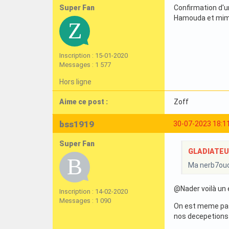
Super Fan
Confirmation d'u
Hamouda et mim
Inscription : 15-01-2020
Messages : 1 577
Hors ligne
Aime ce post :
Zoff
bss1919
30-07-2023 18:1
Super Fan
GLADIATEURI
Ma nerb7ouc
@Nader voilà un e
Inscription : 14-02-2020
Messages : 1 090
On est meme pas 
nos decepetions