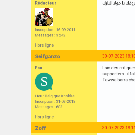
Rédacteur
ك يا مولا البارك
Inscription : 16-09-2011
Messages : 3 242
Hors ligne
Seifganzo
30-07-2023 18:1
Fan
Loin des critiques
supporters...il f
Tawwa barra che
Lieu : Belgique Knokke
Inscription : 31-03-2018
Messages : 683
Hors ligne
Zoff
30-07-2023 18:1