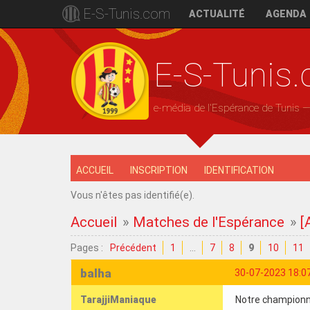
E-S-Tunis.com
ACTUALITÉ
AGENDA
E-S-Tunis
e-média de l'Espérance de Tunis 
ACCUEIL
INSCRIPTION
IDENTIFICATION
Vous n'êtes pas identifié(e).
Accueil
»
Matches de l'Espérance
»
[
Pages :
Précédent
1
…
7
8
9
10
11
balha
30-07-2023 18:0
TarajjiManiaque
Notre championna