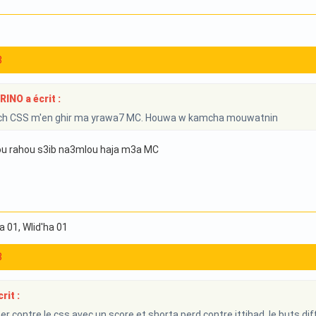
8
NO a écrit :
h CSS m'en ghir ma yrawa7 MC. Houwa w kamcha mouwatnin
ou rahou s3ib na3mlou haja m3a MC
ha 01
, Wlid'ha 01
8
rit :
er contre le css avec un score et shorta perd contre ittihad le buts d