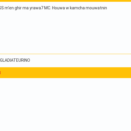
SS m'en ghir ma yrawa7 MC. Houwa w kamcha mouwatnin
, GLADIATEURINO
8