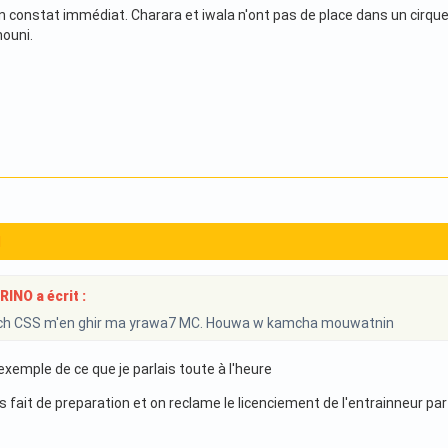
n constat immédiat. Charara et iwala n'ont pas de place dans un cirque
ouni.
1
NO a écrit :
h CSS m'en ghir ma yrawa7 MC. Houwa w kamcha mouwatnin
xemple de ce que je parlais toute à l'heure
fait de preparation et on reclame le licenciement de l'entrainneur par