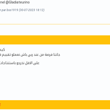
nel @Gladiateurino
on par bss1919 (30-07-2023 18:12)
1
كيما
جاتنا فرصة من عند ربي باش نعملو تقييم ق
على الاقل نخرجو باستنتاجات 
2