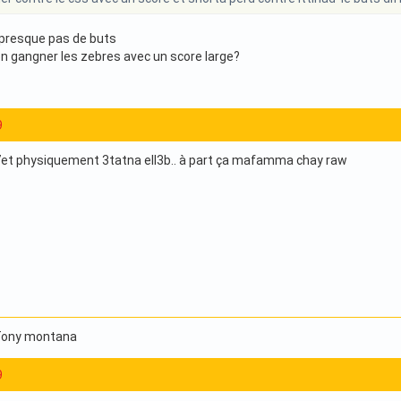
presque pas de buts
 gangner les zebres avec un score large?
9
a7et physiquement 3tatna ell3b.. à part ça mafamma chay raw
 Tony montana
9