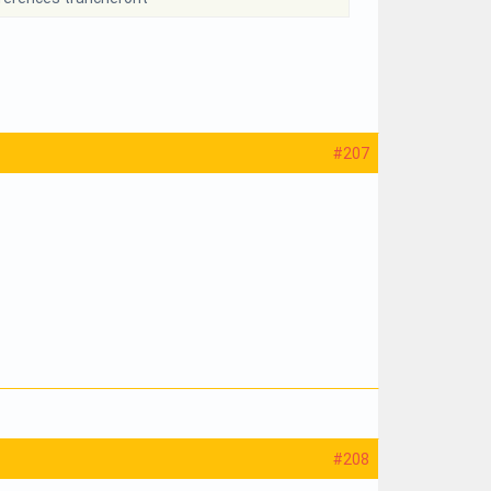
#207
#208