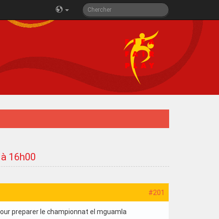
3 à 16h00
#201
 pour preparer le championnat el mguamla