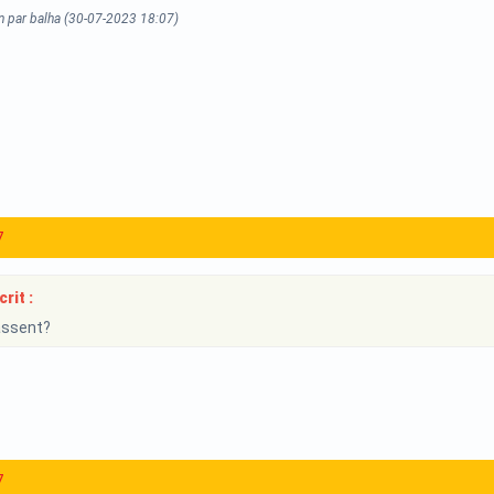
n par balha (30-07-2023 18:07)
7
rit :
assent?
7