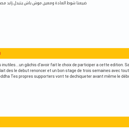
ضيعنا شوط العادة ومعين موش باش يتبدل زابد مصروف
0
 inutiles....un gâchis d'avoir fait le choix de participer a cette edition.
allait des le debut renoncer et un bon stage de trois semaines avec tou
ddha Tes propres supporters vont te dechiqueter avant même le débu
1