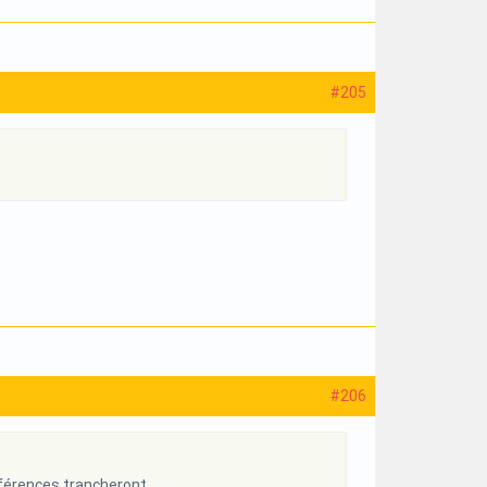
#205
#206
ifférences trancheront