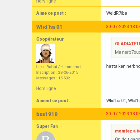
Hors ligne
Aime ce post :
WeldR7iba
Wlid'ha 01
30-07-2023 18:0
Coopérateur
GLADIATEURI
Ma nerb7ouc
hatta ken nerbh
Lieu : Rabat / Hammamet
Inscription : 28-06-2015
Messages : 15 592
Hors ligne
Aiment ce post :
Wlid'ha 01
, Wlid'
bss1919
30-07-2023 18:0
Super Fan
momtez a éc
On doit gagn