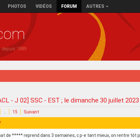
PHOTOS
VIDÉOS
FORUM
AUTRES
.com
— depuis 1999
ACL - J 02] SSC - EST ; le dimanche 30 juillet 202
…
15
Suivant
7
t de ***** reprend dans 3 semaines, c p-e tant mieux, on rentre tôt