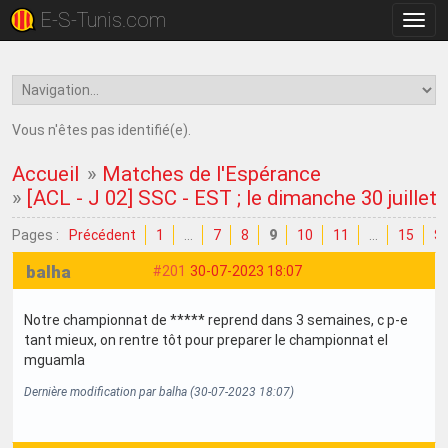
E-S-Tunis.com
Bascu
la
navig
Vous n'êtes pas identifié(e).
Accueil
»
Matches de l'Espérance
»
[ACL - J 02] SSC - EST ; le dimanche 30 juillet
Pages :
Précédent
1
…
7
8
9
10
11
…
15
Su
balha
#201
30-07-2023 18:07
Notre championnat de ***** reprend dans 3 semaines, c p-e
tant mieux, on rentre tôt pour preparer le championnat el
mguamla
Dernière modification par balha (30-07-2023 18:07)