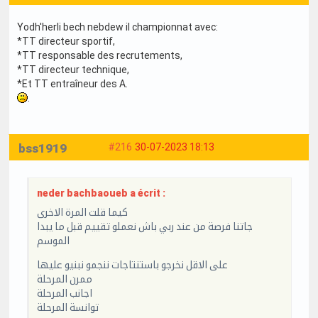
Yodh'herli bech nebdew il championnat avec:
*TT directeur sportif,
*TT responsable des recrutements,
*TT directeur technique,
*Et TT entraîneur des A.
.
bss1919
#216
30-07-2023 18:13
neder bachbaoueb a écrit :
كيما قلت المرة الاخرى
جاتنا فرصة من عند ربي باش نعملو تقييم قبل ما يبدا
الموسم
على الاقل نخرجو باستنتاجات ننجمو نبنيو عليها
ممرن المرحلة
اجانب المرحلة
توانسة المرحلة