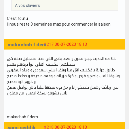
A vos claviers
C'est foutu
il nous reste 3 semaines max pour commencer la saison
makachah f dem
#217
30-07-2023 18:13
خلاصة الحديث جيبو ممرن و معد بدني اللي عدنا منتحلين صفة كي
تجيبلهم افكتيف اهلي توا يردهم بهيم
طارق جراية بافكتيف اقل منا وقف اهلي سعودي و وداد المغربي
وشوفنا لعب واضح و فرص و كرة مزيانة و وقفة صحيحة و ضغط صحيح
و خروج كرة صحيح
نحن رياضة وشغل نضحكو رانا و من توة قيدها عليا باش يواصل معين
باش تشوفو نسخة اتعس من معلول
makachah f dem
sami seddik
#218
30-07-2023 18:13