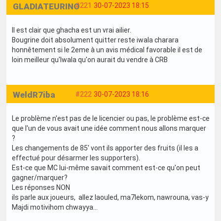
GLADIATEURINO
#221
30-07-2023 18:15
Il est clair que ghacha est un vrai ailier.
Bougrine doit absolument quitter reste iwala charara
honnêtement si le 2eme à un avis médical favorable il est de
loin meilleur qu'Iwala qu'on aurait du vendre à CRB
WeldR7iba
#222
30-07-2023 18:16
Le problème n'est pas de le licencier ou pas, le problème est-ce
que l'un de vous avait une idée comment nous allons marquer
?
Les changements de 85' vont ils apporter des fruits (il les a
effectué pour désarmer les supporters).
Est-ce que MC lui-même savait comment est-ce qu'on peut
gagner/marquer?
Les réponses NON
ils parle aux joueurs, allez laouled, ma7lekom, nawrouna, vas-y
Majdi motivihom chwayya...