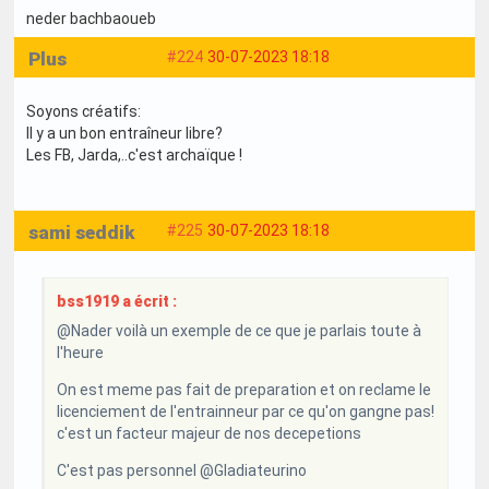
neder bachbaoueb
Plus
#224
30-07-2023 18:18
Soyons créatifs:
Il y a un bon entraîneur libre?
Les FB, Jarda,..c'est archaïque !
sami seddik
#225
30-07-2023 18:18
bss1919 a écrit :
@Nader voilà un exemple de ce que je parlais toute à
l'heure
On est meme pas fait de preparation et on reclame le
licenciement de l'entrainneur par ce qu'on gangne pas!
c'est un facteur majeur de nos decepetions
C'est pas personnel @Gladiateurino