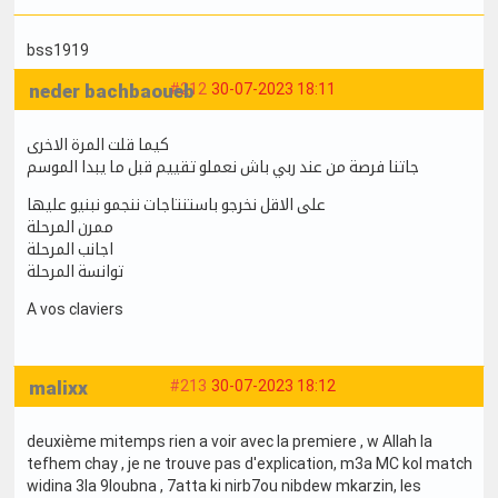
bss1919
neder bachbaoueb
#212
30-07-2023 18:11
كيما قلت المرة الاخرى
جاتنا فرصة من عند ربي باش نعملو تقييم قبل ما يبدا الموسم
على الاقل نخرجو باستنتاجات ننجمو نبنيو عليها
ممرن المرحلة
اجانب المرحلة
توانسة المرحلة
A vos claviers
malixx
#213
30-07-2023 18:12
deuxième mitemps rien a voir avec la premiere , w Allah la
tefhem chay , je ne trouve pas d'explication, m3a MC kol match
widina 3la 9loubna , 7atta ki nirb7ou nibdew mkarzin, les