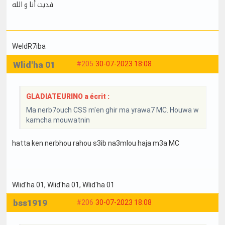
فديت أنا و الله
WeldR7iba
Wlid'ha 01
#205
30-07-2023 18:08
GLADIATEURINO a écrit :
Ma nerb7ouch CSS m'en ghir ma yrawa7 MC. Houwa w
kamcha mouwatnin
hatta ken nerbhou rahou s3ib na3mlou haja m3a MC
Wlid'ha 01
, Wlid'ha 01
, Wlid'ha 01
bss1919
#206
30-07-2023 18:08