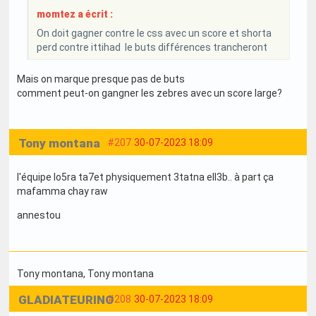
momtez a écrit :
On doit gagner contre le css avec un score et shorta
perd contre ittihad le buts différences trancheront
Mais on marque presque pas de buts
comment peut-on gangner les zebres avec un score large?
Tony montana
#207
30-07-2023 18:09
l'équipe lo5ra ta7et physiquement 3tatna ell3b.. à part ça
mafamma chay raw
annestou
Tony montana
, Tony montana
GLADIATEURINO
#208
30-07-2023 18:09