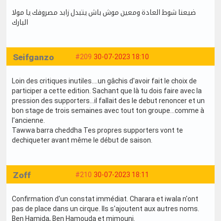
ضيعنا شوط العادة ومعين موش باش يتبدل زابد مصروفك يا مولا
البارك
Seifganzo
#209
30-07-2023 18:10
Loin des critiques inutiles....un gâchis d'avoir fait le choix de
participer a cette edition. Sachant que là tu dois faire avec la
pression des supporters...il fallait des le debut renoncer et un
bon stage de trois semaines avec tout ton groupe...comme à
l'ancienne.
Tawwa barra cheddha Tes propres supporters vont te
dechiqueter avant même le début de saison.
Zoff
#210
30-07-2023 18:11
Confirmation d'un constat immédiat. Charara et iwala n'ont
pas de place dans un cirque. Ils s'ajoutent aux autres noms.
Ben Hamida, Ben Hamouda et mimouni.