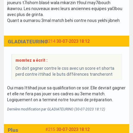
joueurs t7ishom blasé wala mkarzin t9oul may7ibouch
ikawrou. Les nouveaux avec leurs anciennes equipes yal3bou
avec plus de grinta.
Quant a oumarou 3mal match behi contre nous yekhi jibneh
GLADIATEURINO
#214
30-07-2023 18:12
momtez a écrit :
On doit gagner contre le css avec un score et shorta
perd contre ittihad le buts différences trancheront
Oui mais Ittihad joue sa qualification ce soir. Elle devrait gagner
et elle ne fera pas jouer ses cadres au 3eme match.
Logiquement on a terminé notre tournoi de préparation.
Dernière modification par GLADIATEURINO (30-07-2023 18:12)
Plus
#215
30-07-2023 18:12