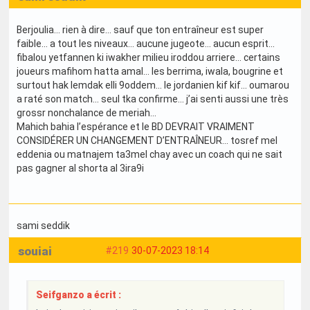
Berjoulia… rien à dire… sauf que ton entraîneur est super
faible… a tout les niveaux… aucune jugeote… aucun esprit…
fibalou yetfannen ki iwakher milieu iroddou arriere… certains
joueurs mafihom hatta amal… les berrima, iwala, bougrine et
surtout hak lemdak elli 9oddem… le jordanien kif kif… oumarou
a raté son match… seul tka confirme… j’ai senti aussi une très
grossr nonchalance de meriah…
Mahich bahia l’espérance et le BD DEVRAIT VRAIMENT
CONSIDÉRER UN CHANGEMENT D’ENTRAÎNEUR… tosref mel
eddenia ou matnajem ta3mel chay avec un coach qui ne sait
pas gagner al shorta al 3ira9i
sami seddik
souiai
#219
30-07-2023 18:14
Seifganzo a écrit :