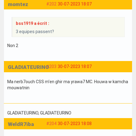
momtez
#202
30-07-2023 18:07
bss1919 a écrit :
3 equipes passent?
Non 2
GLADIATEURINO
#203
30-07-2023 18:07
Ma nerb7ouch CSS m'en ghir ma yrawa7 MC. Houwa w kamcha
mouwatnin
GLADIATEURINO
, GLADIATEURINO
WeldR7iba
#204
30-07-2023 18:08