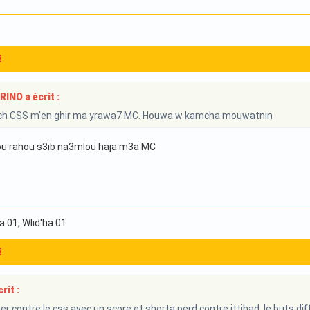
8
NO a écrit :
h CSS m'en ghir ma yrawa7 MC. Houwa w kamcha mouwatnin
ou rahou s3ib na3mlou haja m3a MC
ha 01
, Wlid'ha 01
8
rit :
er contre le css avec un score et shorta perd contre ittihad le buts d