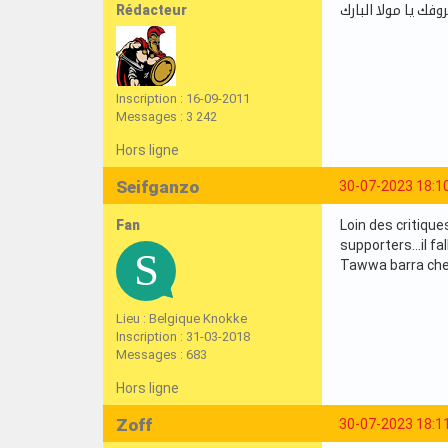
Rédacteur
ك يا مولا البارك
Inscription : 16-09-2011
Messages : 3 242
Hors ligne
Seifganzo
30-07-2023 18:1
Fan
Loin des critiques
supporters...il f
Tawwa barra che
Lieu : Belgique Knokke
Inscription : 31-03-2018
Messages : 683
Hors ligne
Zoff
30-07-2023 18:1