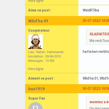
Hors ligne
Aime ce post :
WeldR7iba
Wlid'ha 01
30-07-2023 18:0
Coopérateur
GLADIATEURI
Ma nerb7ouc
hatta ken nerbh
Lieu : Rabat / Hammamet
Inscription : 28-06-2015
Messages : 15 592
Hors ligne
Aiment ce post :
Wlid'ha 01
, Wlid'
bss1919
30-07-2023 18:0
Super Fan
momtez a éc
On doit gagn