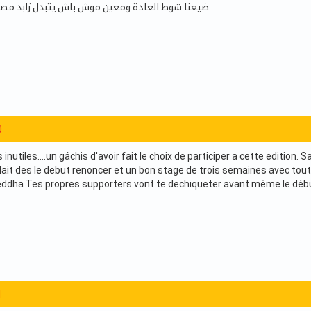
ضيعنا شوط العادة ومعين موش باش يتبدل زابد مصروف
0
 inutiles....un gâchis d'avoir fait le choix de participer a cette edition.
allait des le debut renoncer et un bon stage de trois semaines avec tou
ddha Tes propres supporters vont te dechiqueter avant même le débu
1