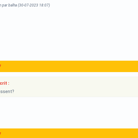
n par balha (30-07-2023 18:07)
7
rit :
assent?
7