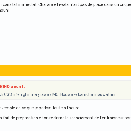
n constat immédiat. Charara et iwala n'ont pas de place dans un cirque
ouni.
1
NO a écrit :
h CSS m'en ghir ma yrawa7 MC. Houwa w kamcha mouwatnin
xemple de ce que je parlais toute à l'heure
fait de preparation et on reclame le licenciement de l'entrainneur par