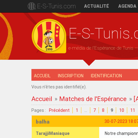
E-S-Tunis.com
ACTUALITÉ
AGENDA
E-S-Tunis
e-média de l'Espérance de Tunis 
ACCUEIL
INSCRIPTION
IDENTIFICATION
Vous n'êtes pas identifié(e).
Accueil
»
Matches de l'Espérance
»
[
Pages :
Précédent
1
…
7
8
9
10
11
balha
30-07-2023 18:0
TarajjiManiaque
Notre championna