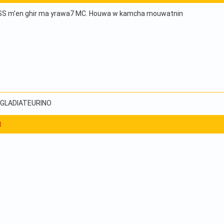
SS m'en ghir ma yrawa7 MC. Houwa w kamcha mouwatnin
, GLADIATEURINO
8