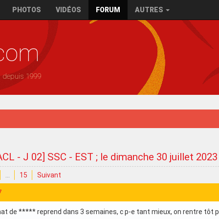
PHOTOS
VIDÉOS
FORUM
AUTRES
.com
— depuis 1999
ACL - J 02] SSC - EST ; le dimanche 30 juillet 202
…
15
Suivant
7
t de ***** reprend dans 3 semaines, c p-e tant mieux, on rentre tôt