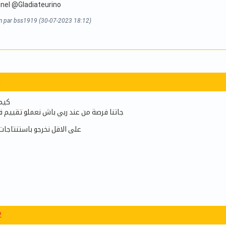
nel @Gladiateurino
on par bss1919 (30-07-2023 18:12)
1
كيما
جاتنا فرصة من عند ربي باش نعملو تقييم ق
على الاقل نخرجو باستنتاجات 
2