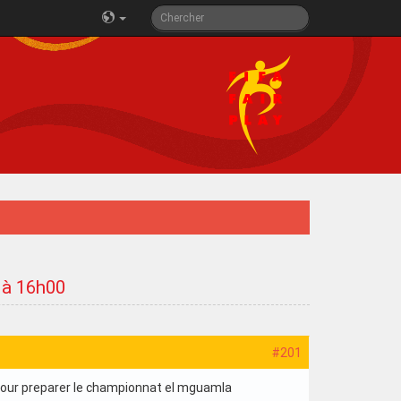
3 à 16h00
#201
 pour preparer le championnat el mguamla