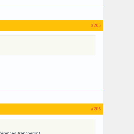
#205
#206
ifférences trancheront