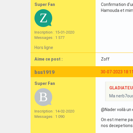
Super Fan
Confirmation d'u
Hamouda et mim
Inscription : 15-01-2020
Messages : 1 577
Hors ligne
Aime ce post :
Zoff
bss1919
30-07-2023 18:1
Super Fan
GLADIATEURI
Ma nerb7ouc
@Nader voilà un e
Inscription : 14-02-2020
Messages : 1 090
On est meme pas 
nos decepetions