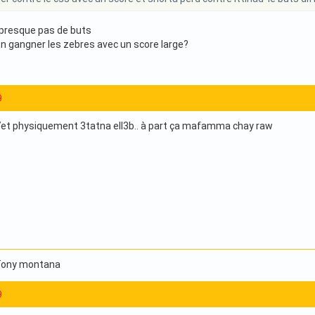
presque pas de buts
 gangner les zebres avec un score large?
9
a7et physiquement 3tatna ell3b.. à part ça mafamma chay raw
 Tony montana
9