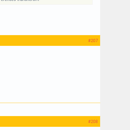
#207
#208