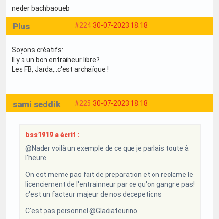
neder bachbaoueb
Plus
#224
30-07-2023 18:18
Soyons créatifs:
Il y a un bon entraîneur libre?
Les FB, Jarda,..c'est archaïque !
sami seddik
#225
30-07-2023 18:18
bss1919 a écrit :
@Nader voilà un exemple de ce que je parlais toute à
l'heure
On est meme pas fait de preparation et on reclame le
licenciement de l'entrainneur par ce qu'on gangne pas!
c'est un facteur majeur de nos decepetions
C'est pas personnel @Gladiateurino