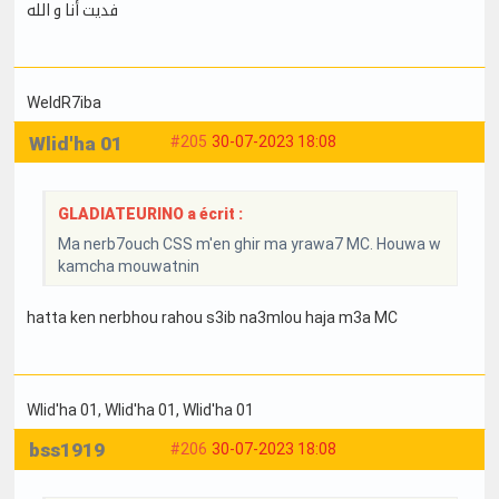
فديت أنا و الله
WeldR7iba
Wlid'ha 01
#205
30-07-2023 18:08
GLADIATEURINO a écrit :
Ma nerb7ouch CSS m'en ghir ma yrawa7 MC. Houwa w
kamcha mouwatnin
hatta ken nerbhou rahou s3ib na3mlou haja m3a MC
Wlid'ha 01
, Wlid'ha 01
, Wlid'ha 01
bss1919
#206
30-07-2023 18:08