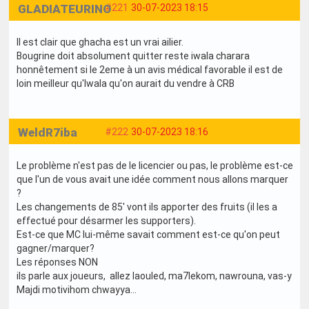
GLADIATEURINO
#221
30-07-2023 18:15
Il est clair que ghacha est un vrai ailier.
Bougrine doit absolument quitter reste iwala charara
honnêtement si le 2eme à un avis médical favorable il est de
loin meilleur qu'Iwala qu'on aurait du vendre à CRB
WeldR7iba
#222
30-07-2023 18:16
Le problème n'est pas de le licencier ou pas, le problème est-ce
que l'un de vous avait une idée comment nous allons marquer
?
Les changements de 85' vont ils apporter des fruits (il les a
effectué pour désarmer les supporters).
Est-ce que MC lui-même savait comment est-ce qu'on peut
gagner/marquer?
Les réponses NON
ils parle aux joueurs, allez laouled, ma7lekom, nawrouna, vas-y
Majdi motivihom chwayya...