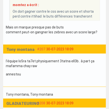
momtez a écrit :
On doit gagner contre le css avec un score et shorta
perd contre ittihad le buts différences trancheront
Mais on marque presque pas de buts
comment peut-on gangner les zebres avec un score large?
Tony montana
#207
30-07-2023 18:09
l'équipe lo5ra ta7et physiquement 3tatna ell3b.. à part ça
mafamma chay raw
annestou
Tony montana
, Tony montana
GLADIATEURINO
#208
30-07-2023 18:09