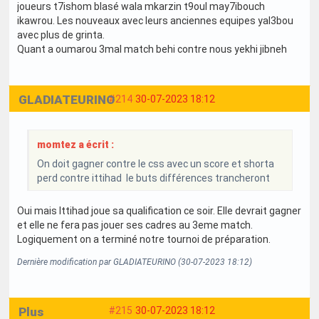
joueurs t7ishom blasé wala mkarzin t9oul may7ibouch
ikawrou. Les nouveaux avec leurs anciennes equipes yal3bou
avec plus de grinta.
Quant a oumarou 3mal match behi contre nous yekhi jibneh
GLADIATEURINO
#214
30-07-2023 18:12
momtez a écrit :
On doit gagner contre le css avec un score et shorta
perd contre ittihad le buts différences trancheront
Oui mais Ittihad joue sa qualification ce soir. Elle devrait gagner
et elle ne fera pas jouer ses cadres au 3eme match.
Logiquement on a terminé notre tournoi de préparation.
Dernière modification par GLADIATEURINO (30-07-2023 18:12)
Plus
#215
30-07-2023 18:12