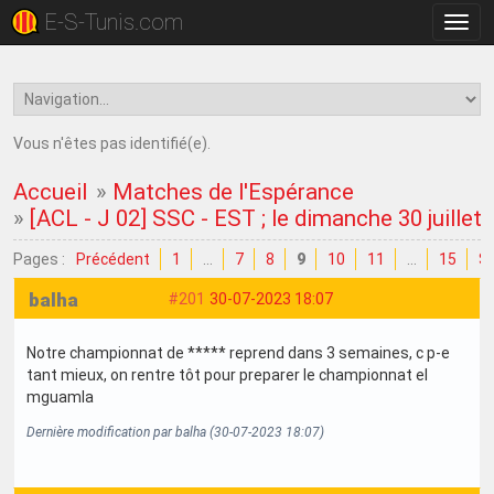
E-S-Tunis.com
Bascu
la
navig
Vous n'êtes pas identifié(e).
Accueil
»
Matches de l'Espérance
»
[ACL - J 02] SSC - EST ; le dimanche 30 juillet
Pages :
Précédent
1
…
7
8
9
10
11
…
15
Su
balha
#201
30-07-2023 18:07
Notre championnat de ***** reprend dans 3 semaines, c p-e
tant mieux, on rentre tôt pour preparer le championnat el
mguamla
Dernière modification par balha (30-07-2023 18:07)