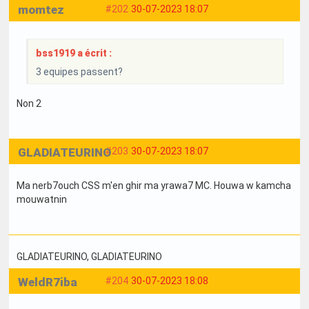
momtez
#202
30-07-2023 18:07
bss1919 a écrit :
3 equipes passent?
Non 2
GLADIATEURINO
#203
30-07-2023 18:07
Ma nerb7ouch CSS m'en ghir ma yrawa7 MC. Houwa w kamcha
mouwatnin
GLADIATEURINO
, GLADIATEURINO
WeldR7iba
#204
30-07-2023 18:08