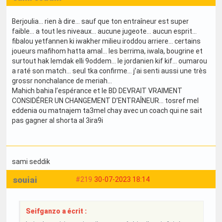
Berjoulia… rien à dire… sauf que ton entraîneur est super
faible… a tout les niveaux… aucune jugeote… aucun esprit…
fibalou yetfannen ki iwakher milieu iroddou arriere… certains
joueurs mafihom hatta amal… les berrima, iwala, bougrine et
surtout hak lemdak elli 9oddem… le jordanien kif kif… oumarou
a raté son match… seul tka confirme… j’ai senti aussi une très
grossr nonchalance de meriah…
Mahich bahia l’espérance et le BD DEVRAIT VRAIMENT
CONSIDÉRER UN CHANGEMENT D’ENTRAÎNEUR… tosref mel
eddenia ou matnajem ta3mel chay avec un coach qui ne sait
pas gagner al shorta al 3ira9i
sami seddik
souiai
#219
30-07-2023 18:14
Seifganzo a écrit :