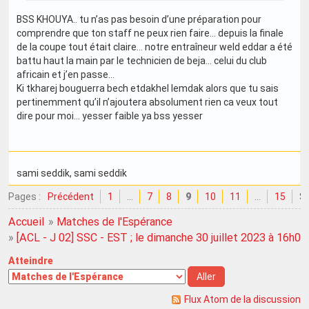
BSS KHOUYA.. tu n’as pas besoin d’une préparation pour
comprendre que ton staff ne peux rien faire… depuis la finale
de la coupe tout était claire… notre entraîneur weld eddar a été
battu haut la main par le technicien de beja… celui du club
africain et j’en passe…
Ki tkharej bouguerra bech etdakhel lemdak alors que tu sais
pertinemment qu’il n’ajoutera absolument rien ca veux tout
dire pour moi… yesser faible ya bss yesser
sami seddik
, sami seddik
Pages :
Précédent
1
…
7
8
9
10
11
…
15
Su
Accueil
»
Matches de l'Espérance
»
[ACL - J 02] SSC - EST ; le dimanche 30 juillet 2023 à 16h00
Atteindre
Flux Atom de la discussion