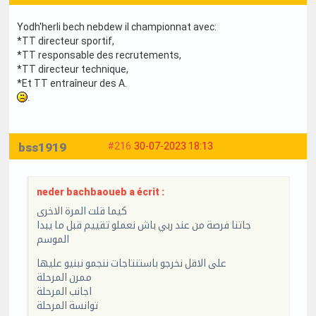
Yodh'herli bech nebdew il championnat avec:
*TT directeur sportif,
*TT responsable des recrutements,
*TT directeur technique,
*Et TT entraîneur des A.
.
bss1919
#216
30-07-2023 18:13
neder bachbaoueb a écrit :
كيما قلت المرة الاخرى
جاتنا فرصة من عند ربي باش نعملو تقييم قبل ما يبدا
الموسم
على الاقل نخرجو باستنتاجات ننجمو نبنيو عليها
ممرن المرحلة
اجانب المرحلة
توانسة المرحلة