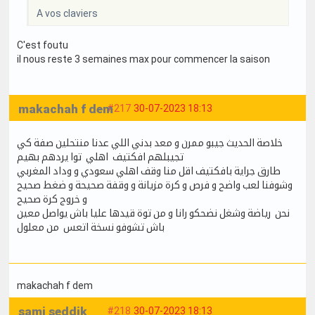
A vos claviers
C'est foutu
il nous reste 3 semaines max pour commencer la saison
makachah f dem
#217
30-07-2023 18:13
خلاصة الحديث جيبو ممرن و معد بدني اللي عدنا منتحلين صفة كي
تجيبلهم افكتيف اهلي توا يردهم بهيم
طارق جراية بافكتيف اقل منا وقف اهلي سعودي و وداد المغربي
وشوفنا لعب واضح و فرص و كرة مزيانة و وقفة صحيحة و ضغط صحيح
و خروج كرة صحيح
نحن رياضة وشغل نضحكو رانا و من توة قيدها عليا باش يواصل معين
باش تشوفو نسخة اتعس من معلول
makachah f dem
sami seddik
#218
30-07-2023 18:13