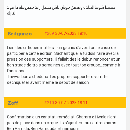
ضيعنا شوط العادة ومعين موش باش يتبدل زابد مصروفك يا مولا
البارك
Seifganzo
#209
30-07-2023 18:10
Loin des critiques inutiles....un gâchis d'avoir fait le choix de
participer a cette edition. Sachant que là tu dois faire avec la
pression des supporters...il fallait des le debut renoncer et un
bon stage de trois semaines avec tout ton groupe...comme à
l'ancienne.
Tawwa barra cheddha Tes propres supporters vont te
dechiqueter avant même le début de saison.
Zoff
#210
30-07-2023 18:11
Confirmation d'un constat immédiat. Charara et iwala n'ont
pas de place dans un cirque. Ils s'ajoutent aux autres noms.
Ben Hamida, Ben Hamouda et mimouni.