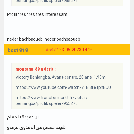
beniangba/profil/spieler/955275
Profil très très très interessant
neder bachbaoueb
, neder bachbaoueb
bss1919
#5477
23-06-2023 14:16
montana-89 a écrit :
Victory Beniangba, Avant-centre, 20 ans, 1,93m
https://www.youtube.com/watch?v=Bi3fe1pnECU
https://www.transfermarkt.fr/victory-
beniangba/profil/spieler/955275
بن حمودة يا معلم
شوف شعمل في الدقدوق مرمدو