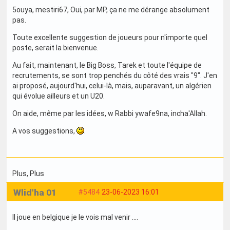
5ouya, mestiri67, Oui, par MP, ça ne me dérange absolument
pas.
Toute excellente suggestion de joueurs pour n'importe quel
poste, serait la bienvenue.
Au fait, maintenant, le Big Boss, Tarek et toute l'équipe de
recrutements, se sont trop penchés du côté des vrais "9". J'en
ai proposé, aujourd'hui, celui-là, mais, auparavant, un algérien
qui évolue ailleurs et un U20.
On aide, même par les idées, w Rabbi ywafe9na, incha'Allah.
A vos suggestions,
.
Plus
, Plus
Wlid'ha 01
#5484
23-06-2023 16:01
Il joue en belgique je le vois mal venir ....