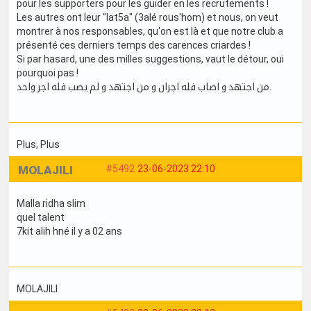
pour les supporters pour les guider en les recrutements !
Les autres ont leur "lat5a" (3alé rous'hom) et nous, on veut
montrer à nos responsables, qu'on est là et que notre club a
présenté ces derniers temps des carences criardes !
Si par hasard, une des milles suggestions, vaut le détour, oui
pourquoi pas !
من اجتهد و اصاب فله اجران و من اجتهد و لم يصب فله اجر واحد.
Plus
, Plus
MOLAJILI
#5492
23-06-2023 22:10
Malla ridha slim
quel talent
7kit alih hné il y a 02 ans
MOLAJILI