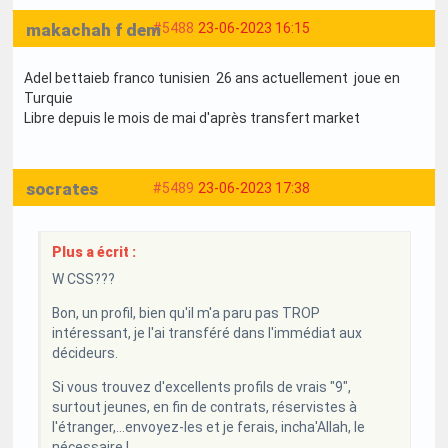
makachah f dem
#5488
23-06-2023 16:15
Adel bettaieb franco tunisien 26 ans actuellement joue en
Turquie
Libre depuis le mois de mai d'après transfert market
socrates
#5489
23-06-2023 17:38
Plus a écrit :
W CSS???
Bon, un profil, bien qu'il m'a paru pas TROP
intéressant, je l'ai transféré dans l'immédiat aux
décideurs.
Si vous trouvez d'excellents profils de vrais "9",
surtout jeunes, en fin de contrats, réservistes à
l'étranger,...envoyez-les et je ferais, incha'Allah, le
nécessaire !