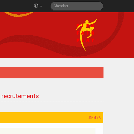
e recrutements
#5476