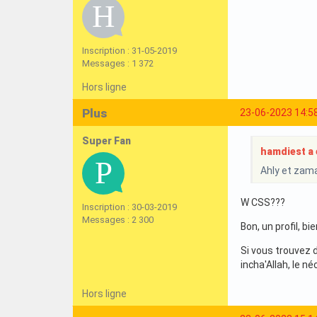
Inscription : 31-05-2019
Messages : 1 372
Hors ligne
Plus
23-06-2023 14:5
Super Fan
hamdiest a é
Ahly et zama
W CSS???
Inscription : 30-03-2019
Messages : 2 300
Bon, un profil, b
Si vous trouvez d'
incha'Allah, le né
Hors ligne