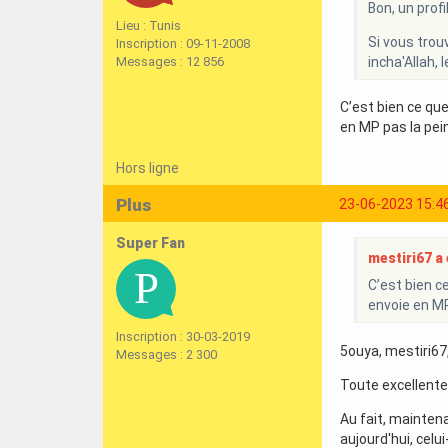
Bon, un profi
Lieu : Tunis
Si vous trouv
Inscription : 09-11-2008
Messages : 12 856
incha'Allah, 
C’est bien ce qu
en MP pas la pei
Hors ligne
Plus
23-06-2023 15:4
Super Fan
mestiri67 a é
C’est bien c
envoie en MP
Inscription : 30-03-2019
5ouya, mestiri67
Messages : 2 300
Toute excellente
Au fait, maintena
aujourd'hui, celui