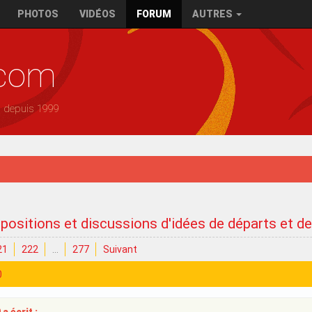
PHOTOS
VIDÉOS
FORUM
AUTRES
.com
— depuis 1999
positions et discussions d'idées de départs et d
21
222
…
277
Suivant
0