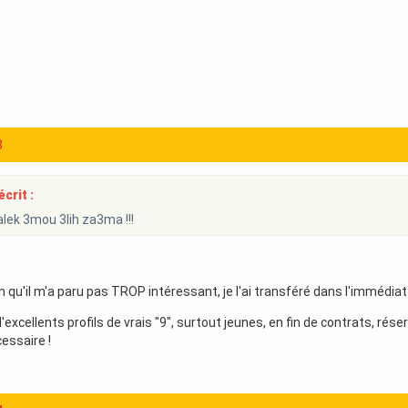
8
crit :
lek 3mou 3lih za3ma !!!
ien qu'il m'a paru pas TROP intéressant, je l'ai transféré dans l'immédia
excellents profils de vrais "9", surtout jeunes, en fin de contrats, réserv
cessaire !