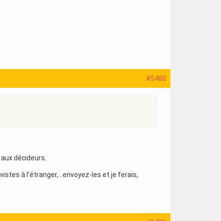
#5480
t aux décideurs.
istes à l'étranger,...envoyez-les et je ferais,