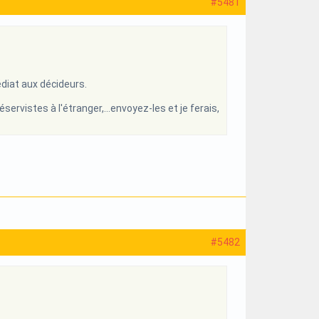
#5481
édiat aux décideurs.
éservistes à l'étranger,...envoyez-les et je ferais,
#5482