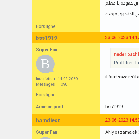
بن حمودة يا معلم
الدقدوق مرمدو
Hors ligne
bss1919
23-06-2023 14:1
Super Fan
neder bachb
Profil très t
il faut savoir s'
Inscription : 14-02-2020
Messages : 1 090
Hors ligne
Aime ce post :
bss1919
hamdiest
23-06-2023 14:5
Super Fan
Ahly et zamalek 