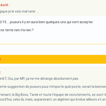
écrit :
gique je le vois mal venir ....
/15 … joueurs il y en aura bien quelques uns qui vont accepter.
ne tente rien n’a rien ?
8
:
ri67, Oui, par MP, ça ne me dérange absolument pas.
ente suggestion de joueurs pour n'importe quel poste, serait la bienve
ntenant, le Big Boss, Tarek et toute l'équipe de recrutements, se sont t
urd'hui, celui-là, mais, auparavant, un algérien qui évolue ailleurs et un