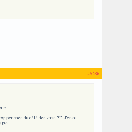
#5486
nue.
rop penchés du côté des vrais "9". J'en ai
 U20.