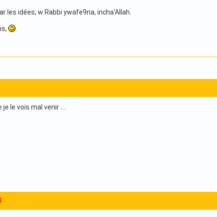
r les idées, w Rabbi ywafe9na, incha'Allah.
ns,
.
1
 je le vois mal venir ....
4