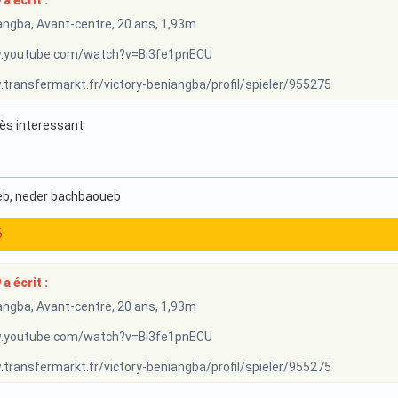
 écrit :
angba, Avant-centre, 20 ans, 1,93m
w.youtube.com/watch?v=Bi3fe1pnECU
transfermarkt.fr/victory-beniangba/profil/spieler/955275
très interessant
eb
, neder bachbaoueb
6
 écrit :
angba, Avant-centre, 20 ans, 1,93m
w.youtube.com/watch?v=Bi3fe1pnECU
transfermarkt.fr/victory-beniangba/profil/spieler/955275