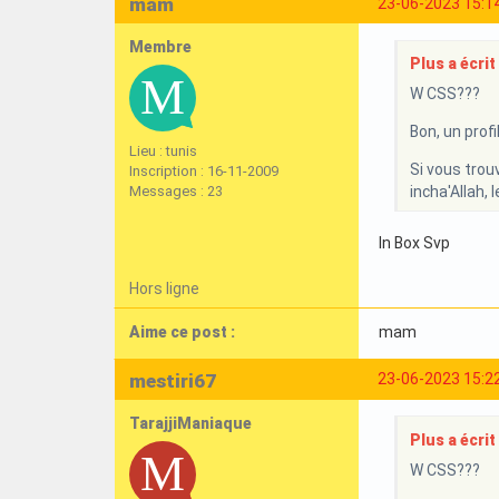
mam
23-06-2023 15:1
Membre
Plus a écrit 
W CSS???
Bon, un profi
Lieu : tunis
Si vous trouv
Inscription : 16-11-2009
Messages : 23
incha'Allah, 
In Box Svp
Hors ligne
Aime ce post :
mam
mestiri67
23-06-2023 15:2
TarajjiManiaque
Plus a écrit 
W CSS???