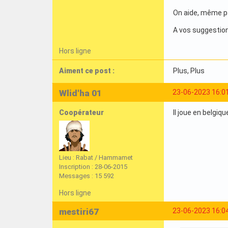
On aide, même pa
A vos suggestio
Hors ligne
Aiment ce post :
Plus
, Plus
Wlid'ha 01
23-06-2023 16:0
Coopérateur
Il joue en belgique
Lieu : Rabat / Hammamet
Inscription : 28-06-2015
Messages : 15 592
Hors ligne
mestiri67
23-06-2023 16:0