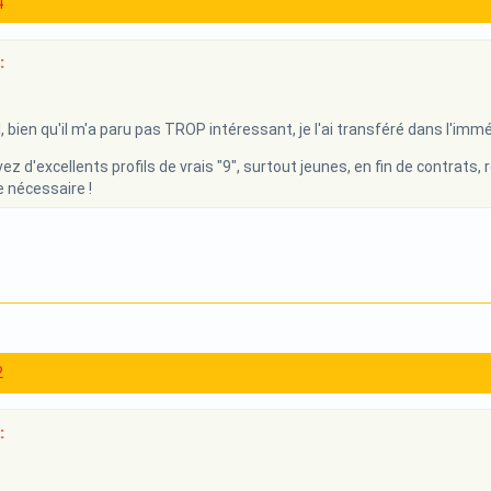
4
:
l, bien qu'il m'a paru pas TROP intéressant, je l'ai transféré dans l'imm
ez d'excellents profils de vrais "9", surtout jeunes, en fin de contrats, r
le nécessaire !
2
: