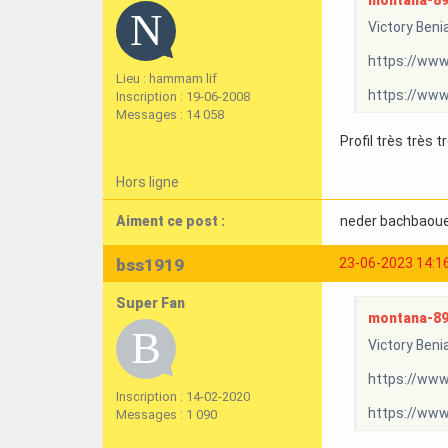
montana-89 a
Victory Beni
https://ww
Lieu : hammam lif
https://www.
Inscription : 19-06-2008
Messages : 14 058
Profil très très 
Hors ligne
Aiment ce post :
neder bachbaou
bss1919
23-06-2023 14:1
Super Fan
montana-89 a
Victory Beni
https://ww
Inscription : 14-02-2020
https://www.
Messages : 1 090