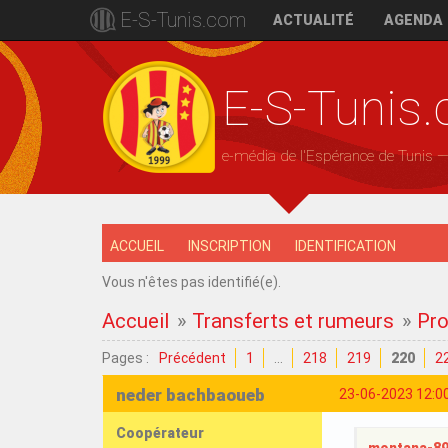
E-S-Tunis.com
ACTUALITÉ
AGENDA
E-S-Tunis
e-média de l'Espérance de Tunis 
ACCUEIL
INSCRIPTION
IDENTIFICATION
Vous n'êtes pas identifié(e).
Accueil
»
Transferts et rumeurs
»
Pro
Pages :
Précédent
1
…
218
219
220
2
neder bachbaoueb
23-06-2023 12:0
Coopérateur