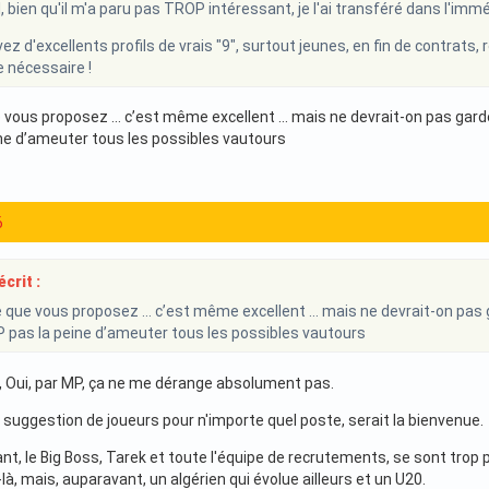
l, bien qu'il m'a paru pas TROP intéressant, je l'ai transféré dans l'imm
ez d'excellents profils de vrais "9", surtout jeunes, en fin de contrats, r
le nécessaire !
e vous proposez … c’est même excellent … mais ne devrait-on pas garder 
ne d’ameuter tous les possibles vautours
6
crit :
e que vous proposez … c’est même excellent … mais ne devrait-on pas ga
 pas la peine d’ameuter tous les possibles vautours
, Oui, par MP, ça ne me dérange absolument pas.
 suggestion de joueurs pour n'importe quel poste, serait la bienvenue.
nt, le Big Boss, Tarek et toute l'équipe de recrutements, se sont trop 
-là, mais, auparavant, un algérien qui évolue ailleurs et un U20.