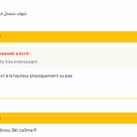
شوف شعمل في 
7
aoueb a écrit :
rès très interessant
il est à la hauteur physiquement ou pas
3
3mou 3lih za3ma !!!