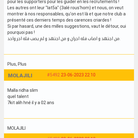
pour les supporters pour les guider en les recrutements !
Les autres ont leur "lat5a" (3alé rous'hom) et nous, on veut
montrer à nos responsables, qu'on est là et que notre club a
présenté ces derniers temps des carences criardes !
Si par hasard, une des milles suggestions, vaut le détour, oui
pourquoi pas !
من اجتهد و اصاب فله اجران و من اجتهد و لم يصب فله اجر واحد.
Plus
, Plus
MOLAJILI
#5492
23-06-2023 22:10
Malla ridha slim
quel talent
7kit alih hné il y a 02 ans
MOLAJILI