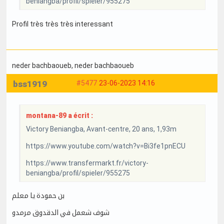
beniangba/profil/spieler/955275
Profil très très très interessant
neder bachbaoueb
, neder bachbaoueb
bss1919
#5477
23-06-2023 14:16
montana-89 a écrit :
Victory Beniangba, Avant-centre, 20 ans, 1,93m
https://www.youtube.com/watch?v=Bi3fe1pnECU
https://www.transfermarkt.fr/victory-
beniangba/profil/spieler/955275
بن حمودة يا معلم
شوف شعمل في الدقدوق مرمدو