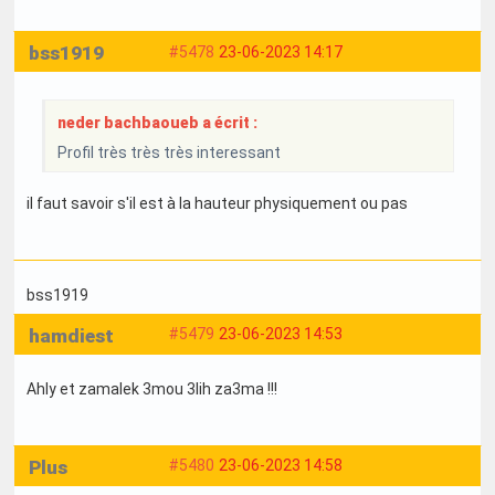
bss1919
#5478
23-06-2023 14:17
neder bachbaoueb a écrit :
Profil très très très interessant
il faut savoir s'il est à la hauteur physiquement ou pas
bss1919
hamdiest
#5479
23-06-2023 14:53
Ahly et zamalek 3mou 3lih za3ma !!!
Plus
#5480
23-06-2023 14:58