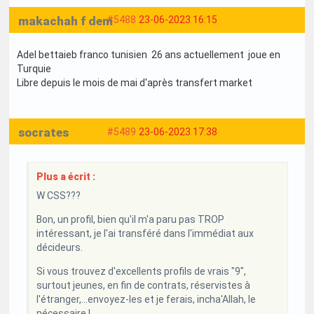
makachah f dem
#5488
23-06-2023 16:15
Adel bettaieb franco tunisien 26 ans actuellement joue en
Turquie
Libre depuis le mois de mai d'après transfert market
socrates
#5489
23-06-2023 17:38
Plus a écrit :
W CSS???
Bon, un profil, bien qu'il m'a paru pas TROP
intéressant, je l'ai transféré dans l'immédiat aux
décideurs.
Si vous trouvez d'excellents profils de vrais "9",
surtout jeunes, en fin de contrats, réservistes à
l'étranger,...envoyez-les et je ferais, incha'Allah, le
nécessaire !