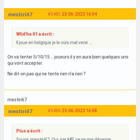
mestiri67
#5485
23-06-2023 16:04
Wlid'ha 01 a écrit :
Il joue en belgique je le vois mal venir ....
On va tenter 5/10/15 … joueurs il y en aura bien quelques uns
qui vont accepter.
Ne dit-on pas qui ne tente rien n’a rien ?
mestiri67
mestiri67
#5486
23-06-2023 16:08
Plus a écrit :
5ouya, mestiri67, Oui, par MP, ça ne me dérange