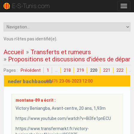
E-S-Tunis.com
Bascu
la
navig
Vous n'êtes pas identifié(e).
Accueil
»
Transferts et rumeurs
»
Propositions et discussions d'idées de dépar
Pages :
Précédent
1
…
218
219
220
221
222
…
neder bachbaoueb
#5476
23-06-2023 12:00
montana-89 a écrit :
Victory Beniangba, Avant-centre, 20 ans, 1,93m
https://www.youtube.com/watch?v=Bi3fe1pnECU
https://www.transfermarkt.fr/victory-