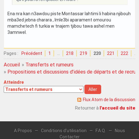
Ena nra kan n3awdou piste Montassar lahtimi li habina njibouh
mba3ed jebna charara , lmle3bi aparament omourou
mamchetech fi turkia w tnajem tjibou tawa ashel men
3amnwel.
Pages :
Précédent
1
…
218
219
220
221
222
…
Accueil
»
Transferts et rumeurs
»
Propositions et discussions d'idées de départs et de recru
Atteindre
Flux Atom de la discussion
l'accueil du site
Retourner à
A Propos
—
Conditions d'utilisation
—
F.A.Q.
—
Nous
Contacter