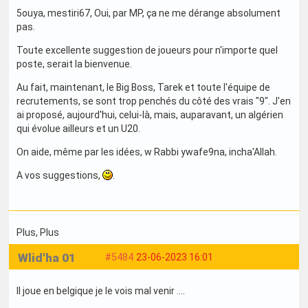
5ouya, mestiri67, Oui, par MP, ça ne me dérange absolument
pas.
Toute excellente suggestion de joueurs pour n'importe quel
poste, serait la bienvenue.
Au fait, maintenant, le Big Boss, Tarek et toute l'équipe de
recrutements, se sont trop penchés du côté des vrais "9". J'en
ai proposé, aujourd'hui, celui-là, mais, auparavant, un algérien
qui évolue ailleurs et un U20.
On aide, même par les idées, w Rabbi ywafe9na, incha'Allah.
A vos suggestions,
.
Plus
, Plus
Wlid'ha 01
#5484
23-06-2023 16:01
Il joue en belgique je le vois mal venir ....