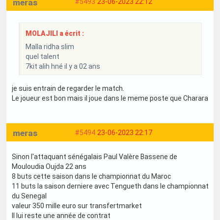
meras
#5493
23-06-2023 22:12
MOLAJILI a écrit :
Malla ridha slim
quel talent
7kit alih hné il y a 02 ans
je suis entrain de regarder le match.
Le joueur est bon mais il joue dans le meme poste que Charara
meras
#5494
23-06-2023 22:17
Sinon l'attaquant sénégalais Paul Valère Bassene de
Mouloudia Oujda 22 ans
8 buts cette saison dans le championnat du Maroc
11 buts la saison derniere avec Tengueth dans le championnat
du Senegal
valeur 350 mille euro sur transfertmarket
Il lui reste une année de contrat