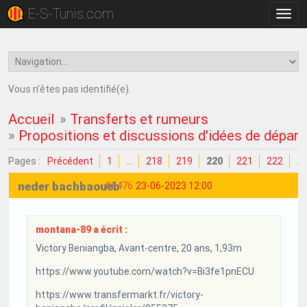
E-S-Tunis.com
Bascu
la
navig
Vous n'êtes pas identifié(e).
Accueil
»
Transferts et rumeurs
»
Propositions et discussions d'idées de dépar
Pages :
Précédent
1
…
218
219
220
221
222
…
neder bachbaoueb
#5476
23-06-2023 12:00
montana-89 a écrit :
Victory Beniangba, Avant-centre, 20 ans, 1,93m
https://www.youtube.com/watch?v=Bi3fe1pnECU
https://www.transfermarkt.fr/victory-