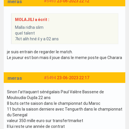
meras
#5493
23-06-2023 22:12
MOLAJILI a écrit :
Malla ridha slim
quel talent
7kit alih hné il y a 02 ans
je suis entrain de regarder le match.
Le joueur est bon mais il joue dans le meme poste que Charara
meras
#5494
23-06-2023 22:17
Sinon l'attaquant sénégalais Paul Valère Bassene de
Mouloudia Oujda 22 ans
8 buts cette saison dans le championnat du Maroc
11 buts la saison derniere avec Tengueth dans le championnat
du Senegal
valeur 350 mille euro sur transfertmarket
Il lui reste une année de contrat