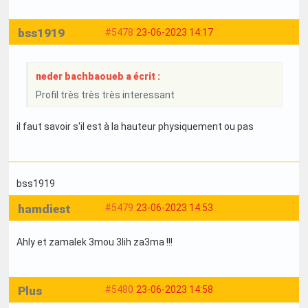
bss1919
#5478
23-06-2023 14:17
neder bachbaoueb a écrit :
Profil très très très interessant
il faut savoir s'il est à la hauteur physiquement ou pas
bss1919
hamdiest
#5479
23-06-2023 14:53
Ahly et zamalek 3mou 3lih za3ma !!!
Plus
#5480
23-06-2023 14:58