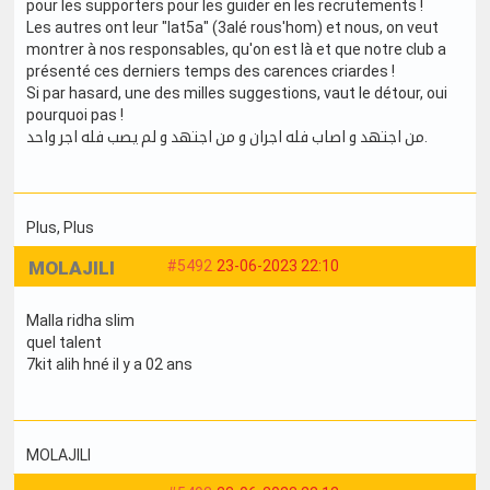
pour les supporters pour les guider en les recrutements !
Les autres ont leur "lat5a" (3alé rous'hom) et nous, on veut
montrer à nos responsables, qu'on est là et que notre club a
présenté ces derniers temps des carences criardes !
Si par hasard, une des milles suggestions, vaut le détour, oui
pourquoi pas !
من اجتهد و اصاب فله اجران و من اجتهد و لم يصب فله اجر واحد.
Plus
, Plus
MOLAJILI
#5492
23-06-2023 22:10
Malla ridha slim
quel talent
7kit alih hné il y a 02 ans
MOLAJILI