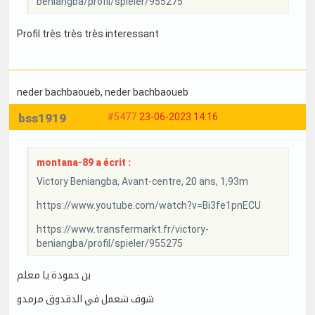
beniangba/profil/spieler/955275
Profil très très très interessant
neder bachbaoueb
, neder bachbaoueb
bss1919
#5477
23-06-2023 14:16
montana-89 a écrit :
Victory Beniangba, Avant-centre, 20 ans, 1,93m
https://www.youtube.com/watch?v=Bi3fe1pnECU
https://www.transfermarkt.fr/victory-
beniangba/profil/spieler/955275
بن حمودة يا معلم
شوف شعمل في الدقدوق مرمدو