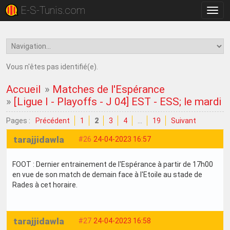
E-S-Tunis.com
Bascu
la
navig
Vous n'êtes pas identifié(e).
Accueil
»
Matches de l'Espérance
»
[Ligue I - Playoffs - J 04] EST - ESS; le mardi 
Pages :
Précédent
1
2
3
4
…
19
Suivant
tarajjidawla
#26
24-04-2023 16:57
FOOT : Dernier entrainement de l'Espérance à partir de 17h00
en vue de son match de demain face à l'Etoile au stade de
Rades à cet horaire.
tarajjidawla
#27
24-04-2023 16:58