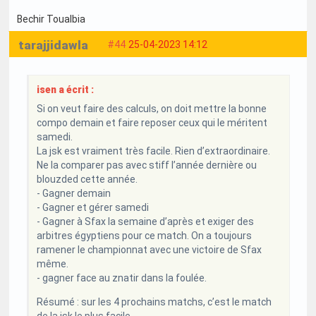
Bechir Toualbia
tarajjidawla
#44
25-04-2023 14:12
isen a écrit :
Si on veut faire des calculs, on doit mettre la bonne
compo demain et faire reposer ceux qui le méritent
samedi.
La jsk est vraiment très facile. Rien d’extraordinaire.
Ne la comparer pas avec stiff l’année dernière ou
blouzded cette année.
- Gagner demain
- Gagner et gérer samedi
- Gagner à Sfax la semaine d’après et exiger des
arbitres égyptiens pour ce match. On a toujours
ramener le championnat avec une victoire de Sfax
même.
- gagner face au znatir dans la foulée.
Résumé : sur les 4 prochains matchs, c’est le match