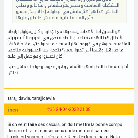
التشكيلة الأساسية و يخسر يهزّ شلّاڤاتو و ملّاڤاتو و يطير،
الماتش هذا هو أهمّ ماتش في البطولة، إذا لا يقدّر نخسرو
حتّى المرتبة الثانية ماعادش خالطين عليها.
هو الممرن أما الأهداف يسطرها مع الإدارة و كان يقولولوا رابطة
الأبطال هيا الهدف متاعنا و البطولة تجي في المرتبة الثانية و رتح
الملاعبية نحبوهم في فورمة نهار السبت و ما نحبوا حتى مفاجأة كيف
ما صار قبل وقتها ٱش تحبوا يعمل؟ تتحمل هيا المسؤولية متاعها
كان نخسروا و هو عمل إلي عليه
أنا بالنسبة ليا البطولة هيا الأساس و لازم غدوه نربحوا ما فماش حتى
نقاش
tarajjidawla
, tarajjidawla
isen
#35
24-04-2023 21:38
Si on veut faire des calculs, on doit mettre la bonne compo
demain et faire reposer ceux qui le méritent samedi.
La jsk est vraiment très facile. Rien d’extraordinaire. Ne la