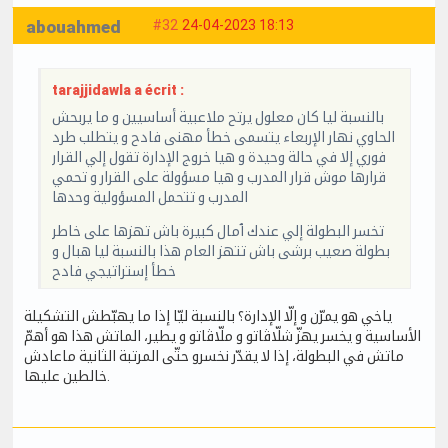
abouahmed
#32
24-04-2023 18:13
tarajjidawla a écrit :
بالنسبة ليا كان معلول يرتح ملاعبية أساسيين و ما يربحش
الحاوي نهار الإربعاء يتسمى خطأ مهنى فادح و يتطلب طرد
فوري إلا في حالة وحيدة و هيا خروج الإدارة تقول إلي القرار
قرارها موش قرار المدرب و هيا مسؤولة على القرار و تحمي
المدرب و تتحمل المسؤولية وحدها
تخسر البطولة إلي عندك ٱمال كبيرة باش تهزها على خاطر
بطولة صعيب برشى باش تتهز العام هذا بالنسبة ليا هبال و
خطأ إستراتيجي فادح
ياخي هو يمرّن و إلّا الإدارة؟ بالنسبة ليّا إذا ما يهبّطش التشكيلة
الأساسية و يخسر يهزّ شلّاڤاتو و ملّاڤاتو و يطير، الماتش هذا هو أهمّ
ماتش في البطولة، إذا لا يقدّر نخسرو حتّى المرتبة الثانية ماعادش
خالطين عليها.