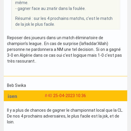
même.
- gagner face au znatir dans la foulée.
Résumé : sur les 4 prochains matchs, c’est le match
de la jsk le plus facile.
Reposer des joueurs dans un match éliminatoire de
champion's league.. En cas de surprise (la9addar'Allah)
personne ne pardonnera a NM une tel decision.. Si on a gagné
3-0 en Algérie dans ce cas oui c'est logique mais 1-0 c'est pas
très rassurant..
Beb Swika
isen
#40
25-04-2023 10:36
Il y a plus de chances de gagner le championnat local que la CL.
De nos 4 prochains adversaires, le plus facile est la jsk, et de
loin.