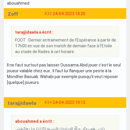
abouahmed
Zoff
#33
24-04-2023 18:20
tarajjidawla a écrit :
FOOT : Dernier entrainement de l'Espérance à partir de
17h00 en vue de son match de demain face à l'Etoile
au stade de Rades à cet horaire.
Il ne faut surtout pas laisser Oussama Abid jouer c'est le seul
joueur valable chez eux.. Il faut lui flanquer une peste à la
Mondher Baouab. Wahabi par exemple puisqu'il veut reposer
[quelque] joueurs.
tarajjidawla
#34
24-04-2023 19:13
abouahmed a écrit :
ياخي هو يمرّن و إلّا الإدارة؟ بالنسبة ليّا إذا ما يهبّطش