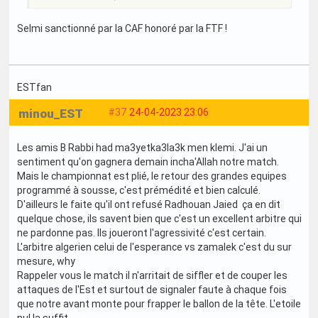
Selmi sanctionné par la CAF honoré par la FTF !
ESTfan
minou_EST
#37
24-04-2023 23:06
Les amis B Rabbi had ma3yetka3la3k men klemi. J'ai un
sentiment qu'on gagnera demain incha'Allah notre match.
Mais le championnat est plié, le retour des grandes equipes
programmé à sousse, c'est prémédité et bien calculé.
D'ailleurs le faite qu'il ont refusé Radhouan Jaied ça en dit
quelque chose, ils savent bien que c'est un excellent arbitre qui
ne pardonne pas. Ils joueront l'agressivité c'est certain.
L'arbitre algerien celui de l'esperance vs zamalek c'est du sur
mesure, why
Rappeler vous le match il n'arritait de siffler et de couper les
attaques de l'Est et surtout de signaler faute à chaque fois
que notre avant monte pour frapper le ballon de la tête. L'etoile
nul la suffit.