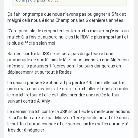
de la jsk le plus facile.
Ça fait longtemps que nous n'avons pas pu gagner à Sfax et
malgré celà nous étions Champions les 6 dernières années
C'est possible de remporter les 4 matchs maisi moi j'y vais un
match à la fois et aujourd'hui c'est le RDV le plus important et
le plus difficile selon moi
Samedi contre la JSK ce ne sera pas du gâteau et une
promenade de santé loin de là et nous avons vu que Algériens
même s'ils paraissent faciles sont toujours dangereux en
déplacement et surtout à Rades
La saison passée Sétif aurait pu perdre 4-0 chez elle contre
nous mais nous avons raté notre match aller et dans la foulée
le match retour et elle est allée prendre une raclée le tour
suivant contre Al Ahly
Le dernier match contre la JSK ils ont eu les meilleures actions
et si l'action arrêtée par Moez en 1ere période aurait été dans
le but tout aurait changé et ce samedi notre match aurait été
très dur à négocier