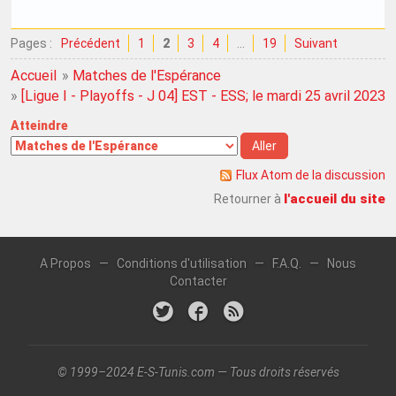
Pages :
Précédent
1
2
3
4
…
19
Suivant
Accueil
»
Matches de l'Espérance
»
[Ligue I - Playoffs - J 04] EST - ESS; le mardi 25 avril 2023
Atteindre
Flux Atom de la discussion
l'accueil du site
Retourner à
A Propos
—
Conditions d'utilisation
—
F.A.Q.
—
Nous
Contacter
© 1999–2024 E-S-Tunis.com — Tous droits réservés