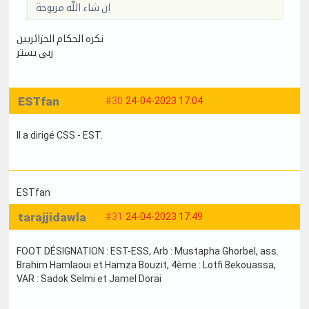
ان شاء اللّه مربوحة
نكره الحكام الجزائريين
ربي يستر
ESTfan
#30
24-04-2023 17:04
Il a dirigé CSS - EST.
ESTfan
tarajjidawla
#31
24-04-2023 17:49
FOOT DÉSIGNATION : EST-ESS, Arb : Mustapha Ghorbel, ass.
Brahim Hamlaoui et Hamza Bouzit, 4ème : Lotfi Bekouassa,
VAR : Sadok Selmi et Jamel Dorai