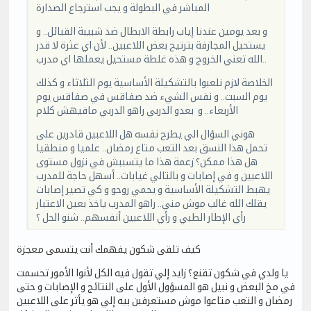
المباشر في البطولة و يجب استرجاع الصدارة
و بعد يومين عندنا إياب رابطة الابطال ضد شبيبة القبائل.. و
يستحيل المجازفة بترتيح بعض اللاعبين.. لأن اي عثرة لا قدر
الله تعني الخروج و هذه غلطة مستحيل يعملها اي مدرب..
الخلاصة لازم نلعبوا بالتشكيلة الأساسية يوم الثلاثاء و كذلك
يوم السبت.. و نفس الشيء ضد صفاقس في صفاقس يوم
الأربعاء.. و بعدو الدربي راهو الدربي مافيهش كلام
هوني السؤال الي يطرح نفسه هل اللاعبين قادرين على
تحمل هذا النسق بعد التعب متاع رمضان.. علميا و منطقيا
هل هذا ممكن؟ زعمة هذا ما يتسببش في نزول مستوى
اللاعبين و في إصابات و بالتالي غيابات.. أسهل حاجة للمدرب
يهبط التشكيلة الأساسية و يحمي روحو و كي تصير إصابات
يقلك الله غالب موش مني.. راهو المدرب ياخذ بعين الاعتبار
رأي الإطار الطبي و رأي اللاعبين أنفسهم.. شنو الحل ؟
كيف تلقى شكون يفهمك أنت يتسمى معجزة
يا ولدي في شكون تقنع؟ زايد إلي تقول فيه الكل لأنوا الأمور تحسمت
في مخ البعض و نبيل هو المسؤول الأول على النتائج و الإصابات و حتى
رمضان و التعب متاعوا موش مستعرفبن بيه إلي هو يأثر على اللاعبين