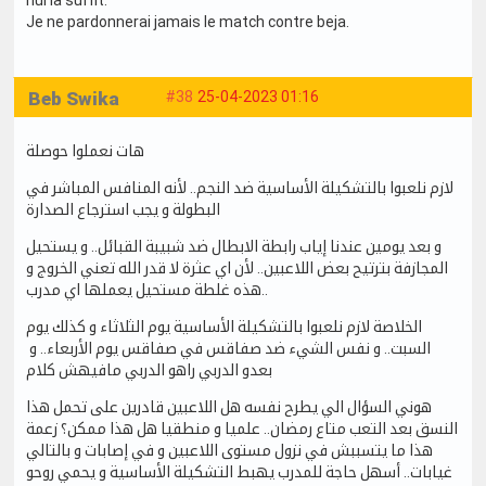
Je ne pardonnerai jamais le match contre beja.
Beb Swika
#38
25-04-2023 01:16
هات نعملوا حوصلة
لازم نلعبوا بالتشكيلة الأساسية ضد النجم.. لأنه المنافس المباشر في
البطولة و يجب استرجاع الصدارة
و بعد يومين عندنا إياب رابطة الابطال ضد شبيبة القبائل.. و يستحيل
المجازفة بترتيح بعض اللاعبين.. لأن اي عثرة لا قدر الله تعني الخروج و
هذه غلطة مستحيل يعملها اي مدرب..
الخلاصة لازم نلعبوا بالتشكيلة الأساسية يوم الثلاثاء و كذلك يوم
السبت.. و نفس الشيء ضد صفاقس في صفاقس يوم الأربعاء.. و
بعدو الدربي راهو الدربي مافيهش كلام
هوني السؤال الي يطرح نفسه هل اللاعبين قادرين على تحمل هذا
النسق بعد التعب متاع رمضان.. علميا و منطقيا هل هذا ممكن؟ زعمة
هذا ما يتسببش في نزول مستوى اللاعبين و في إصابات و بالتالي
غيابات.. أسهل حاجة للمدرب يهبط التشكيلة الأساسية و يحمي روحو