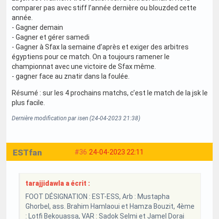
comparer pas avec stiff l’année dernière ou blouzded cette
année.
- Gagner demain
- Gagner et gérer samedi
- Gagner à Sfax la semaine d’après et exiger des arbitres
égyptiens pour ce match. On a toujours ramener le
championnat avec une victoire de Sfax même.
- gagner face au znatir dans la foulée.
Résumé : sur les 4 prochains matchs, c’est le match de la jsk le
plus facile.
Dernière modification par isen (24-04-2023 21:38)
ESTfan
#36
24-04-2023 22:11
tarajjidawla a écrit :
FOOT DÉSIGNATION : EST-ESS, Arb : Mustapha
Ghorbel, ass. Brahim Hamlaoui et Hamza Bouzit, 4ème
: Lotfi Bekouassa, VAR : Sadok Selmi et Jamel Dorai