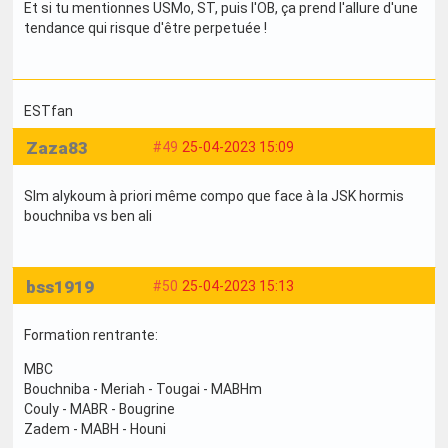
Et si tu mentionnes USMo, ST, puis l'OB, ça prend l'allure d'une
tendance qui risque d'être perpetuée !
ESTfan
Zaza83
#49
25-04-2023 15:09
Slm alykoum à priori même compo que face à la JSK hormis
bouchniba vs ben ali
bss1919
#50
25-04-2023 15:13
Formation rentrante:
MBC
Bouchniba - Meriah - Tougai - MABHm
Couly - MABR - Bougrine
Zadem - MABH - Houni