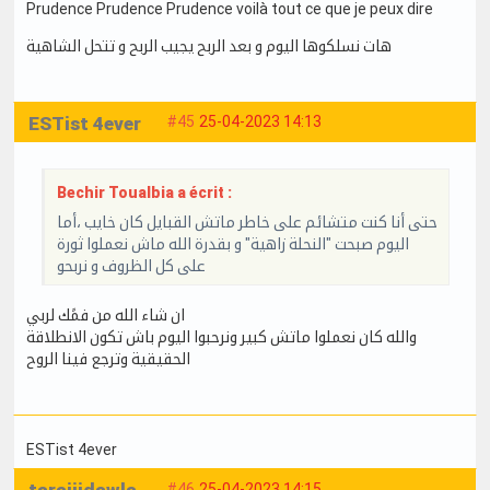
Prudence Prudence Prudence voilà tout ce que je peux dire
هات نسلكوها اليوم و بعد الربح يجيب الربح و تتحل الشاهية
ESTist 4ever
#45
25-04-2023 14:13
Bechir Toualbia a écrit :
حتى أنا كنت متشائم على خاطر ماتش القبايل كان خايب ،أما
اليوم صبحت "النحلة زاهية" و بقدرة الله ماش نعملوا ثورة
على كل الظروف و نربحو
ان شاء الله من فمًك لربي
والله كان نعملوا ماتش كبير ونرحبوا اليوم باش تكون الانطلاقة
الحقيقية وترجع فينا الروح
ESTist 4ever
#46
25-04-2023 14:15