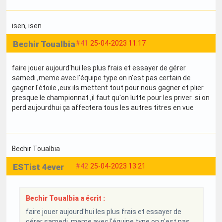
isen
, isen
Bechir Toualbia
#41
25-04-2023 11:17
faire jouer aujourd'hui les plus frais et essayer de gérer
samedi ,meme avec l'équipe type on n'est pas certain de
gagner l'étoile ,eux ils mettent tout pour nous gagner et plier
presque le championnat ,il faut qu'on lutte pour les priver .si on
perd aujourdhui ça affectera tous les autres titres en vue
Bechir Toualbia
ESTist 4ever
#42
25-04-2023 13:21
Bechir Toualbia a écrit :
faire jouer aujourd'hui les plus frais et essayer de
gérer samedi ,meme avec l'équipe type on n'est pas