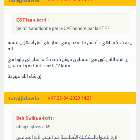
tarajjidawla
ESTfan a écrit :
Selmi sanctionné par la CAF honoré par la FTF !
يقعد حكم باهي و أحسن ما عندنا و في الفار على أقل أسهل يالنسبة
ليه
إن شاء الله يكون في المساوى موش كيف حكام الفار إلي جاونا في
مقابلات باجة و البقلاوة و المنستير
إن شاء الله مربوحة
tarajjidawla
#47
25-04-2023 14:21
Beb Swika a écrit :
هات نعملوا حوصلة
لازم نلعبوا بالتشكيلة الأساسية ضد النجم.. لأنه المنافس