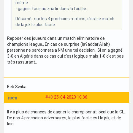
même.
- gagner face au znatir dans la foulée.
Résumé : sur les 4 prochains matchs, c’est le match
de la jsk le plus facile.
Reposer des joueurs dans un match éliminatoire de
champion's league.. En cas de surprise (la9addar'Allah)
personne ne pardonnera a NM une tel decision.. Si on a gagné
3-0 en Algérie dans ce cas oui c'est logique mais 1-0 c'est pas
très rassurant..
Beb Swika
isen
#40
25-04-2023 10:36
Il y a plus de chances de gagner le championnat local que la CL.
De nos 4 prochains adversaires, le plus facile est la jsk, et de
loin.