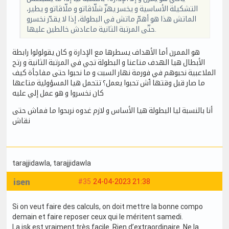
التشكيلة الأساسية و يخسر يهزّ شلّاڤاتو و ملّاڤاتو و يطير،
الماتش هذا هو أهمّ ماتش في البطولة، إذا لا يقدّر نخسرو
حتّى المرتبة الثانية ماعادش خالطين عليها.
هو الممرن أما الأهداف يسطرها مع الإدارة و كان يقولولوا رابطة
الأبطال هيا الهدف متاعنا و البطولة تجي في المرتبة الثانية و رتح
الملاعبية نحبوهم في فورمة نهار السبت و ما نحبوا حتى مفاجأة كيف
ما صار قبل وقتها ٱش تحبوا يعمل؟ تتحمل هيا المسؤولية متاعها
كان نخسروا و هو عمل إلي عليه
أنا بالنسبة ليا البطولة هيا الأساس و لازم غدوه نربحوا ما فماش حتى
نقاش
tarajjidawla
, tarajjidawla
isen
#35
24-04-2023 21:38
Si on veut faire des calculs, on doit mettre la bonne compo
demain et faire reposer ceux qui le méritent samedi.
La jsk est vraiment très facile. Rien d’extraordinaire. Ne la