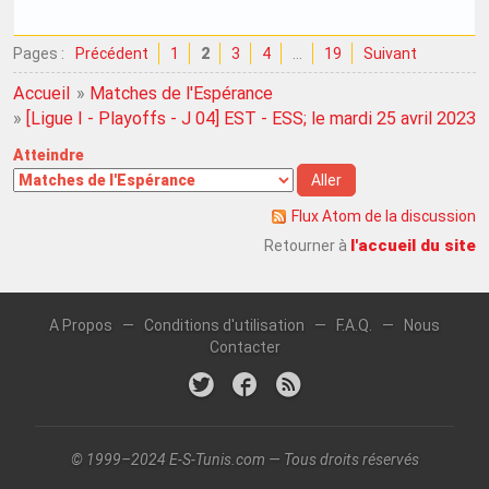
Pages :
Précédent
1
2
3
4
…
19
Suivant
Accueil
»
Matches de l'Espérance
»
[Ligue I - Playoffs - J 04] EST - ESS; le mardi 25 avril 2023
Atteindre
Flux Atom de la discussion
l'accueil du site
Retourner à
A Propos
—
Conditions d'utilisation
—
F.A.Q.
—
Nous
Contacter
© 1999–2024 E-S-Tunis.com — Tous droits réservés