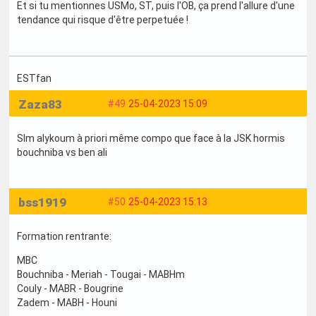
Et si tu mentionnes USMo, ST, puis l'OB, ça prend l'allure d'une
tendance qui risque d'être perpetuée !
ESTfan
Zaza83
#49
25-04-2023 15:09
Slm alykoum à priori même compo que face à la JSK hormis
bouchniba vs ben ali
bss1919
#50
25-04-2023 15:13
Formation rentrante:
MBC
Bouchniba - Meriah - Tougai - MABHm
Couly - MABR - Bougrine
Zadem - MABH - Houni