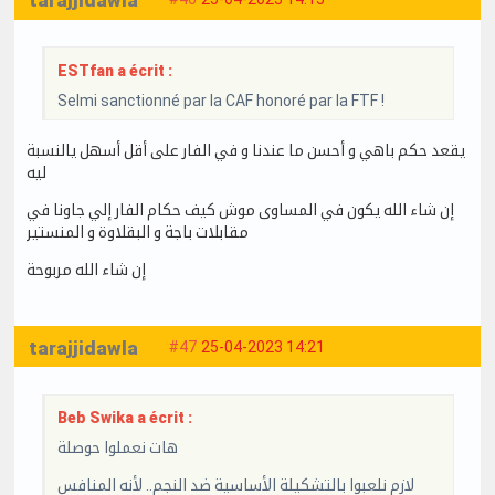
tarajjidawla
ESTfan a écrit :
Selmi sanctionné par la CAF honoré par la FTF !
يقعد حكم باهي و أحسن ما عندنا و في الفار على أقل أسهل يالنسبة
ليه
إن شاء الله يكون في المساوى موش كيف حكام الفار إلي جاونا في
مقابلات باجة و البقلاوة و المنستير
إن شاء الله مربوحة
tarajjidawla
#47
25-04-2023 14:21
Beb Swika a écrit :
هات نعملوا حوصلة
لازم نلعبوا بالتشكيلة الأساسية ضد النجم.. لأنه المنافس