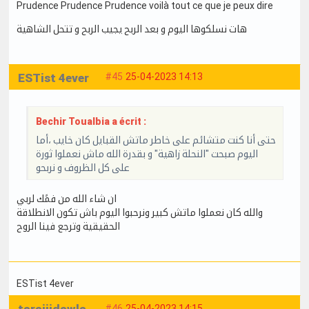
Prudence Prudence Prudence voilà tout ce que je peux dire
هات نسلكوها اليوم و بعد الربح يجيب الربح و تتحل الشاهية
ESTist 4ever
#45
25-04-2023 14:13
Bechir Toualbia a écrit :
حتى أنا كنت متشائم على خاطر ماتش القبايل كان خايب ،أما
اليوم صبحت "النحلة زاهية" و بقدرة الله ماش نعملوا ثورة
على كل الظروف و نربحو
ان شاء الله من فمًك لربي
والله كان نعملوا ماتش كبير ونرحبوا اليوم باش تكون الانطلاقة
الحقيقية وترجع فينا الروح
ESTist 4ever
#46
25-04-2023 14:15