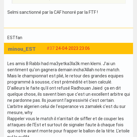
Selmi sanctionné par la CAF honoré par la FTF !
ESTfan
minou_EST
#37
24-04-2023 23:06
Les amis B Rabbi had ma3yetka3la3k men klemi. J'ai un
sentiment qu'on gagnera demain incha'Allah notre match.
Mais le championnat est plié, le retour des grandes equipes
programmé à sousse, c'est prémédité et bien calculé.
D'ailleurs le faite qu'il ont refusé Radhouan Jaied ça en dit
quelque chose, ils savent bien que c'est un excellent arbitre qui
ne pardonne pas. Ils joueront l'agressivité c'est certain.
L'arbitre algerien celui de l'esperance vs zamalek c'est du sur
mesure, why
Rappeler vous le match il n'arritait de siffler et de couper les
attaques de l'Est et surtout de signaler faute à chaque fois
que notre avant monte pour frapper le ballon de la tête. L'etoile
nul la suffit.