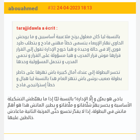
abouahmed
#32
24-04-2023 18:13
tarajjidawla a écrit :
بالنسبة ليا كان معلول يرتح ملاعبية أساسيين و ما يربحش
الحاوي نهار الإربعاء يتسمى خطأ مهنى فادح و يتطلب طرد
فوري إلا في حالة وحيدة و هيا خروج الإدارة تقول إلي القرار
قرارها موش قرار المدرب و هيا مسؤولة على القرار و تحمي
المدرب و تتحمل المسؤولية وحدها
تخسر البطولة إلي عندك ٱمال كبيرة باش تهزها على خاطر
بطولة صعيب برشى باش تتهز العام هذا بالنسبة ليا هبال و
خطأ إستراتيجي فادح
ياخي هو يمرّن و إلّا الإدارة؟ بالنسبة ليّا إذا ما يهبّطش التشكيلة
الأساسية و يخسر يهزّ شلّاڤاتو و ملّاڤاتو و يطير، الماتش هذا هو أهمّ
ماتش في البطولة، إذا لا يقدّر نخسرو حتّى المرتبة الثانية ماعادش
خالطين عليها.