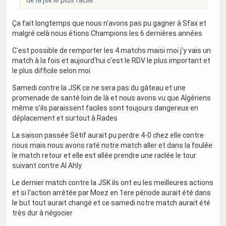
de la jsk le plus facile.
Ça fait longtemps que nous n'avons pas pu gagner à Sfax et
malgré celà nous étions Champions les 6 dernières années
C'est possible de remporter les 4 matchs maisi moi j'y vais un
match à la fois et aujourd'hui c'est le RDV le plus important et
le plus difficile selon moi
Samedi contre la JSK ce ne sera pas du gâteau et une
promenade de santé loin de là et nous avons vu que Algériens
même s'ils paraissent faciles sont toujours dangereux en
déplacement et surtout à Rades
La saison passée Sétif aurait pu perdre 4-0 chez elle contre
nous mais nous avons raté notre match aller et dans la foulée
le match retour et elle est allée prendre une raclée le tour
suivant contre Al Ahly
Le dernier match contre la JSK ils ont eu les meilleures actions
et si l'action arrêtée par Moez en 1ere période aurait été dans
le but tout aurait changé et ce samedi notre match aurait été
très dur à négocier