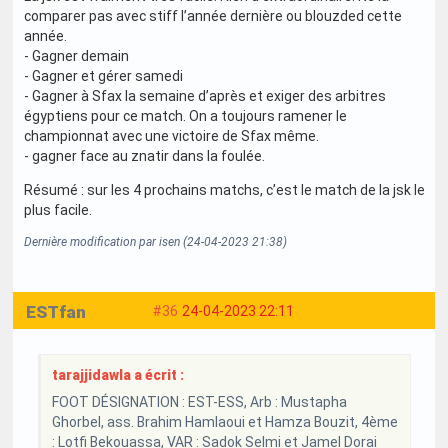
comparer pas avec stiff l’année dernière ou blouzded cette
année.
- Gagner demain
- Gagner et gérer samedi
- Gagner à Sfax la semaine d’après et exiger des arbitres
égyptiens pour ce match. On a toujours ramener le
championnat avec une victoire de Sfax même.
- gagner face au znatir dans la foulée.
Résumé : sur les 4 prochains matchs, c’est le match de la jsk le
plus facile.
Dernière modification par isen (24-04-2023 21:38)
ESTfan
#36
24-04-2023 22:11
tarajjidawla a écrit :
FOOT DÉSIGNATION : EST-ESS, Arb : Mustapha
Ghorbel, ass. Brahim Hamlaoui et Hamza Bouzit, 4ème
: Lotfi Bekouassa, VAR : Sadok Selmi et Jamel Dorai