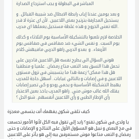
المباشر في البطولة و يجب استرجاع الصدارة
و بعد يومين عندنا إياب رابطة الابطال ضد شبيبة القبائل.. و
يستحيل المجازفة بترتيح بعض اللاعبين.. لأن اي عثرة لا قدر
الله تعني الخروج و هذه غلطة مستحيل يعملها اي مدرب..
الخلاصة لازم نلعبوا بالتشكيلة الأساسية يوم الثلاثاء و كذلك
يوم السبت.. و نفس الشيء ضد صفاقس في صفاقس يوم
الأربعاء.. و بعدو الدربي راهو الدربي مافيهش كلام
هوني السؤال الي يطرح نفسه هل اللاعبين قادرين على
تحمل هذا النسق بعد التعب متاع رمضان.. علميا و منطقيا
هل هذا ممكن؟ زعمة هذا ما يتسببش في نزول مستوى
اللاعبين و في إصابات و بالتالي غيابات.. أسهل حاجة للمدرب
يهبط التشكيلة الأساسية و يحمي روحو و كي تصير إصابات
يقلك الله غالب موش مني.. راهو المدرب ياخذ بعين الاعتبار
رأي الإطار الطبي و رأي اللاعبين أنفسهم.. شنو الحل ؟
كيف تلقى شكون يفهمك أنت يتسمى معجزة
يا ولدي في شكون تقنع؟ زايد إلي تقول فيه الكل لأنوا الأمور تحسمت
في مخ البعض و نبيل هو المسؤول الأول على النتائج و الإصابات و حتى
رمضان و التعب متاعوا موش مستعرفبن بيه إلي هو يأثر على اللاعبين