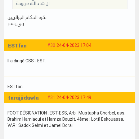
ان شاء اللّه مربوحة
نكره الحكام الجزائريين
ربي يستر
ESTfan
#30
24-04-2023 17:04
Il a dirigé CSS - EST.
ESTfan
tarajjidawla
#31
24-04-2023 17:49
FOOT DÉSIGNATION : EST-ESS, Arb : Mustapha Ghorbel, ass.
Brahim Hamlaoui et Hamza Bouzit, 4ème : Lotfi Bekouassa,
VAR : Sadok Selmi et Jamel Dorai