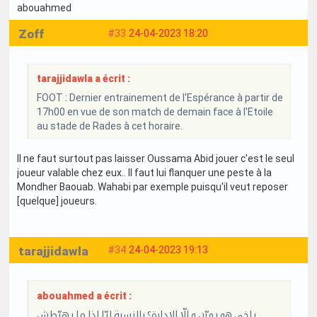
abouahmed
Zoff
#33
24-04-2023 18:20
tarajjidawla a écrit :
FOOT : Dernier entrainement de l'Espérance à partir de
17h00 en vue de son match de demain face à l'Etoile
au stade de Rades à cet horaire.
Il ne faut surtout pas laisser Oussama Abid jouer c'est le seul
joueur valable chez eux.. Il faut lui flanquer une peste à la
Mondher Baouab. Wahabi par exemple puisqu'il veut reposer
[quelque] joueurs.
tarajjidawla
#34
24-04-2023 19:13
abouahmed a écrit :
ياخي هو يمرّن و إلّا الإدارة؟ بالنسبة ليّا إذا ما يهبّطش