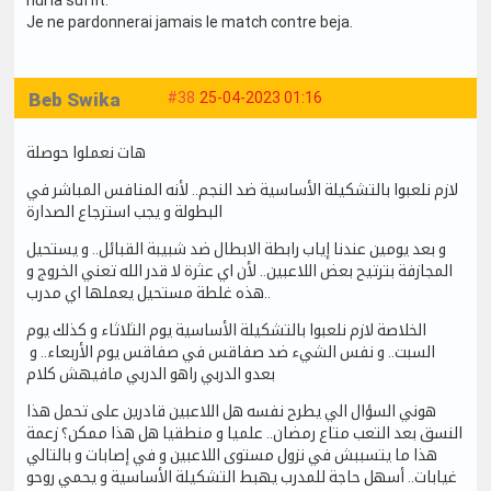
Je ne pardonnerai jamais le match contre beja.
Beb Swika
#38
25-04-2023 01:16
هات نعملوا حوصلة
لازم نلعبوا بالتشكيلة الأساسية ضد النجم.. لأنه المنافس المباشر في
البطولة و يجب استرجاع الصدارة
و بعد يومين عندنا إياب رابطة الابطال ضد شبيبة القبائل.. و يستحيل
المجازفة بترتيح بعض اللاعبين.. لأن اي عثرة لا قدر الله تعني الخروج و
هذه غلطة مستحيل يعملها اي مدرب..
الخلاصة لازم نلعبوا بالتشكيلة الأساسية يوم الثلاثاء و كذلك يوم
السبت.. و نفس الشيء ضد صفاقس في صفاقس يوم الأربعاء.. و
بعدو الدربي راهو الدربي مافيهش كلام
هوني السؤال الي يطرح نفسه هل اللاعبين قادرين على تحمل هذا
النسق بعد التعب متاع رمضان.. علميا و منطقيا هل هذا ممكن؟ زعمة
هذا ما يتسببش في نزول مستوى اللاعبين و في إصابات و بالتالي
غيابات.. أسهل حاجة للمدرب يهبط التشكيلة الأساسية و يحمي روحو