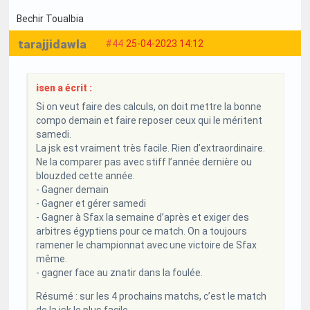
Bechir Toualbia
tarajjidawla
#44
25-04-2023 14:12
isen a écrit :
Si on veut faire des calculs, on doit mettre la bonne
compo demain et faire reposer ceux qui le méritent
samedi.
La jsk est vraiment très facile. Rien d’extraordinaire.
Ne la comparer pas avec stiff l’année dernière ou
blouzded cette année.
- Gagner demain
- Gagner et gérer samedi
- Gagner à Sfax la semaine d’après et exiger des
arbitres égyptiens pour ce match. On a toujours
ramener le championnat avec une victoire de Sfax
même.
- gagner face au znatir dans la foulée.
Résumé : sur les 4 prochains matchs, c’est le match