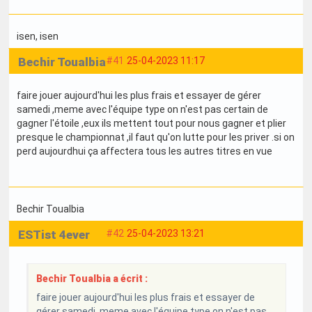
isen
, isen
Bechir Toualbia
#41
25-04-2023 11:17
faire jouer aujourd'hui les plus frais et essayer de gérer
samedi ,meme avec l'équipe type on n'est pas certain de
gagner l'étoile ,eux ils mettent tout pour nous gagner et plier
presque le championnat ,il faut qu'on lutte pour les priver .si on
perd aujourdhui ça affectera tous les autres titres en vue
Bechir Toualbia
ESTist 4ever
#42
25-04-2023 13:21
Bechir Toualbia a écrit :
faire jouer aujourd'hui les plus frais et essayer de
gérer samedi ,meme avec l'équipe type on n'est pas