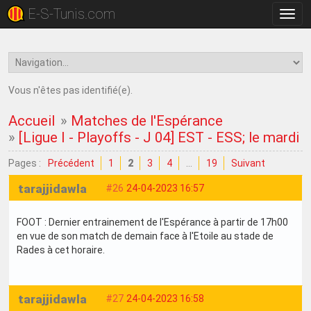
E-S-Tunis.com
Bascu
la
navig
Vous n'êtes pas identifié(e).
Accueil
»
Matches de l'Espérance
»
[Ligue I - Playoffs - J 04] EST - ESS; le mardi 
Pages :
Précédent
1
2
3
4
…
19
Suivant
tarajjidawla
#26
24-04-2023 16:57
FOOT : Dernier entrainement de l'Espérance à partir de 17h00
en vue de son match de demain face à l'Etoile au stade de
Rades à cet horaire.
tarajjidawla
#27
24-04-2023 16:58