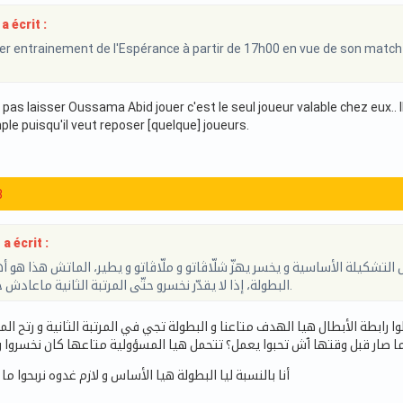
a écrit :
er entrainement de l'Espérance à partir de 17h00 en vue de son match 
t pas laisser Oussama Abid jouer c'est le seul joueur valable chez eux.. 
le puisqu'il veut reposer [quelque] joueurs.
3
 écrit :
بّطش التشكيلة الأساسية و يخسر يهزّ شلّاڤاتو و ملّاڤاتو و يطير، الماتش هذا هو
البطولة، إذا لا يقدّر نخسرو حتّى المرتبة الثانية ماعادش خالطين عليها.
ا رابطة الأبطال هيا الهدف متاعنا و البطولة تجي في المرتبة الثانية و رتح ال
ا صار قبل وقتها ٱش تحبوا يعمل؟ تتحمل هيا المسؤولية متاعها كان نخسروا و
أنا بالنسبة ليا البطولة هيا الأساس و لازم غدوه نربحوا