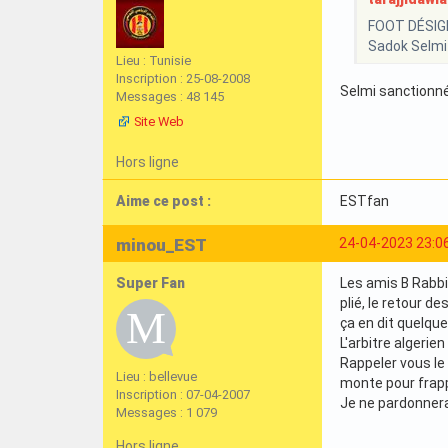
FOOT DÉSIGNA
Sadok Selmi
Lieu : Tunisie
Inscription : 25-08-2008
Selmi sanctionné 
Messages : 48 145
Site Web
Hors ligne
Aime ce post :
ESTfan
minou_EST
24-04-2023 23:0
Super Fan
Les amis B Rabbi
plié, le retour d
ça en dit quelque
L'arbitre algerie
Rappeler vous le 
Lieu : bellevue
monte pour frapper
Inscription : 07-04-2007
Je ne pardonnera
Messages : 1 079
Hors ligne