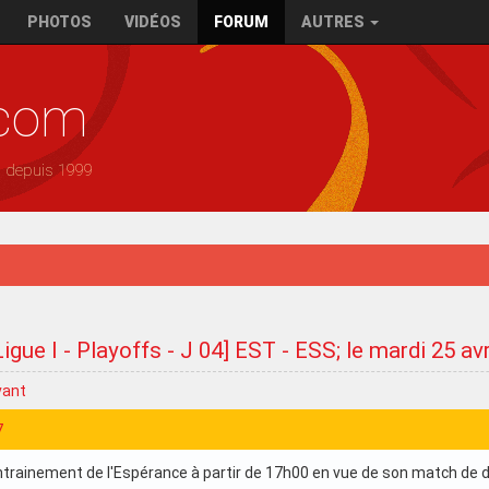
PHOTOS
VIDÉOS
FORUM
AUTRES
.com
— depuis 1999
Ligue I - Playoffs - J 04] EST - ESS; le mardi 25 av
vant
7
ntrainement de l'Espérance à partir de 17h00 en vue de son match de d