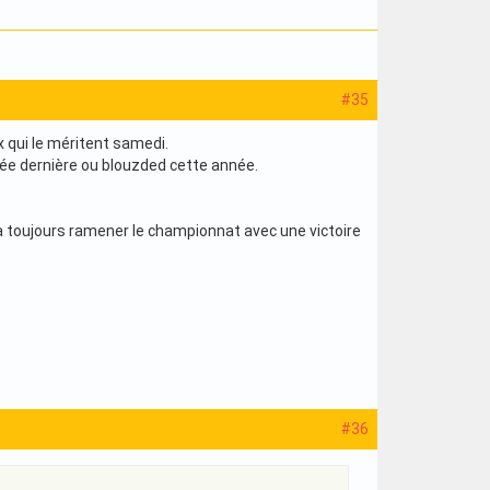
#35
x qui le méritent samedi.
nnée dernière ou blouzded cette année.
 a toujours ramener le championnat avec une victoire
#36