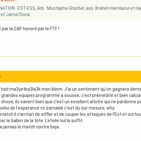
TION : EST-ESS, Arb : Mustapha Ghorbel, ass. Brahim Hamlaoui et Ham
 et Jamel Dorai
par la CAF honoré par la FTF !
6
 had ma3yetka3la3k men klemi. J'ai un sentiment qu'on gagnera demai
es grandes equipes programmé à sousse, c'est prémédité et bien calculé.
 chose, ils savent bien que c'est un excellent arbitre qui ne pardonne pas
n celui de l'esperance vs zamalek c'est du sur mesure, why
match il n'arritait de siffler et de couper les attaques de l'Est et surt
 le ballon de la tête. L'etoile nul la suffit.
i jamais le match contre beja.