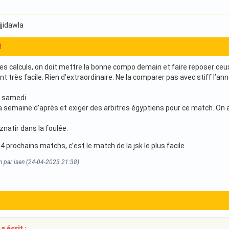
ajjidawla
8
des calculs, on doit mettre la bonne compo demain et faire reposer ceu
nt très facile. Rien d’extraordinaire. Ne la comparer pas avec stiff l’a
r samedi
la semaine d’après et exiger des arbitres égyptiens pour ce match. On
znatir dans la foulée.
4 prochains matchs, c’est le match de la jsk le plus facile.
n par isen (24-04-2023 21:38)
1
a écrit :