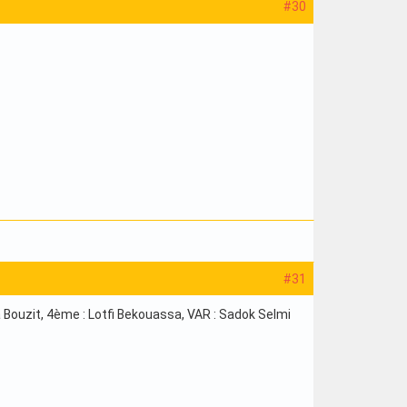
#30
#31
ouzit, 4ème : Lotfi Bekouassa, VAR : Sadok Selmi