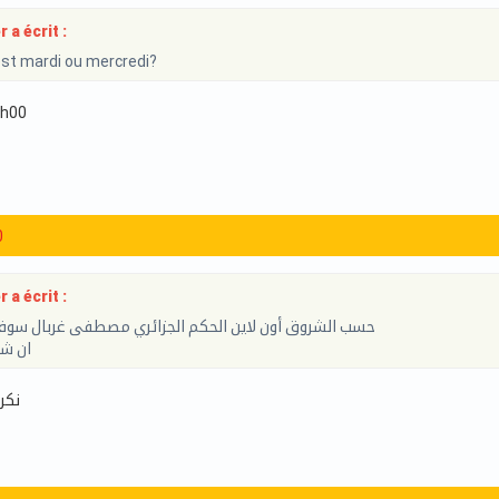
 a écrit :
st mardi ou mercredi?
7h00
0
 a écrit :
حسب الشروق أون لاين الحكم الجزائري مصطفى غربال سوف يُ
ان شا
نكره