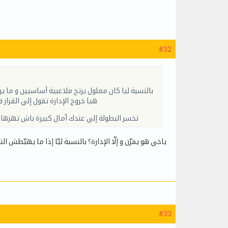
#32
بالنسبة ليا كان معلول يرتح ملاعبية أساسيين و ما 
هيا خروج الإدارة تقول إلي القرا
تخسر البطولة إلي عندك ٱمال كبيرة باش تهزها 
ياخي هو يمرّن و إلّا الإدارة؟ بالنسبة ليّا إذا ما يهبّط،
#33