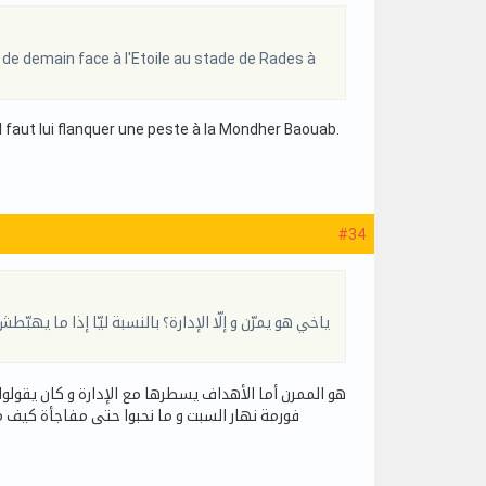
de demain face à l'Etoile au stade de Rades à
Il faut lui flanquer une peste à la Mondher Baouab.
#34
ياخي هو يمرّن و إلّا الإدارة؟ بالنسبة ليّا إذا ما يه
هو الممرن أما الأهداف يسطرها مع الإدارة و كان يقولولو
فورمة نهار السبت و ما نحبوا حتى مفاجأة كيف م