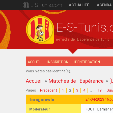
E-S-Tunis.com
ACTUALITÉ
AGENDA
E-S-Tunis
e-média de l'Espérance de Tunis 
ACCUEIL
INSCRIPTION
IDENTIFICATION
Vous n'êtes pas identifié(e).
Accueil
»
Matches de l'Espérance
»
[
Pages :
Précédent
1
2
3
4
…
19
Sui
tarajjidawla
24-04-2023 16:5
Modérateur
FOOT : Dernier e