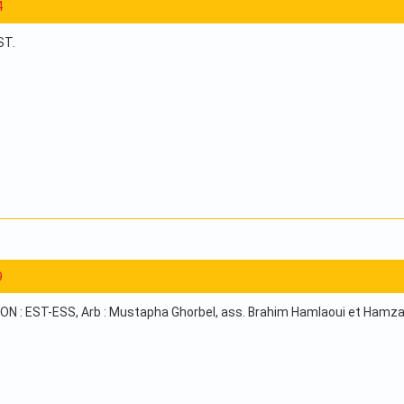
4
ST.
9
 : EST-ESS, Arb : Mustapha Ghorbel, ass. Brahim Hamlaoui et Hamza B