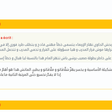
3
a écrit :
يربحش الحاوي نهار الإربعاء يتسمى خطأ مهنى فادح و يتطلب طرد فوري إلا في 
ر قرارها موش قرار المدرب و هيا مسؤولة على القرار و تحمي المدرب و تتحمل ال
على خاطر بطولة صعيب برشى باش تتهز العام هذا بالنسبة ليا هبال و خطأ إس
ش التشكيلة الأساسية و يخسر يهزّ شلّاڤاتو و ملّاڤاتو و يطير، الماتش هذا هو أه
إذا لا يقدّر نخسرو حتّى المرتبة الثانية ماعادش خالطين عليها.
0