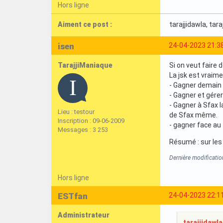
Hors ligne
Aiment ce post :
tarajjidawla
, tar
isen
24-04-2023 21:3
TarajjiManiaque
Si on veut faire 
La jsk est vraime
- Gagner demain
- Gagner et gére
- Gagner à Sfax 
Lieu : testour
de Sfax même.
Inscription : 09-06-2009
- gagner face au 
Messages : 3 253
Résumé : sur les 
Dernière modificatio
Hors ligne
ESTfan
24-04-2023 22:1
Administrateur
tarajjidawla 