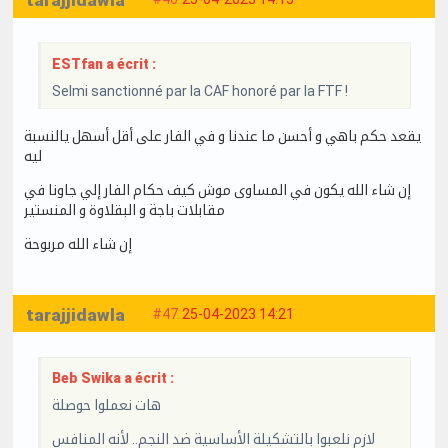
tarajjidawla
ESTfan a écrit :
Selmi sanctionné par la CAF honoré par la FTF !
يقعد حكم باهي و أحسن ما عندنا و في الفار على أقل أسهل يالنسبة
ليه
إن شاء الله يكون في المساوى موش كيف حكام الفار إلي جاونا في
مقابلات باجة و البقلاوة و المنستير
إن شاء الله مربوحة
tarajjidawla
#47
25-04-2023 14:21
Beb Swika a écrit :
هات نعملوا حوصلة
لازم نلعبوا بالتشكيلة الأساسية ضد النجم.. لأنه المنافس