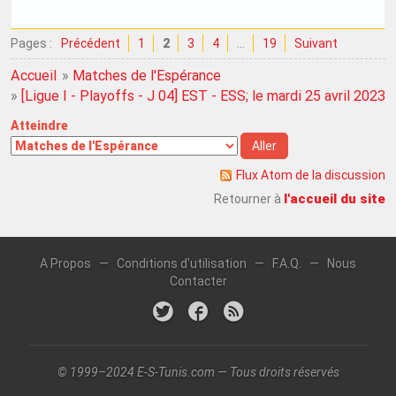
Pages :
Précédent
1
2
3
4
…
19
Suivant
Accueil
»
Matches de l'Espérance
»
[Ligue I - Playoffs - J 04] EST - ESS; le mardi 25 avril 2023
Atteindre
Flux Atom de la discussion
l'accueil du site
Retourner à
A Propos
—
Conditions d'utilisation
—
F.A.Q.
—
Nous
Contacter
© 1999–2024 E-S-Tunis.com — Tous droits réservés