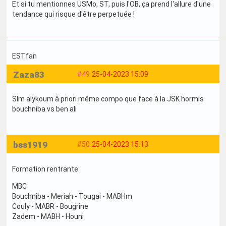
Et si tu mentionnes USMo, ST, puis l'OB, ça prend l'allure d'une
tendance qui risque d'être perpetuée !
ESTfan
Zaza83
#49
25-04-2023 15:09
Slm alykoum à priori même compo que face à la JSK hormis
bouchniba vs ben ali
bss1919
#50
25-04-2023 15:13
Formation rentrante:
MBC
Bouchniba - Meriah - Tougai - MABHm
Couly - MABR - Bougrine
Zadem - MABH - Houni