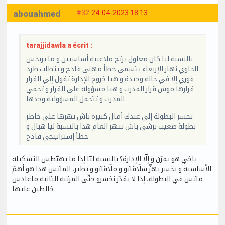
abouahmed
#32
24-04-2023 18:13
tarajjidawla a écrit :
بالنسبة ليا كان معلول يرتح ملاعبية أساسيين و ما يربحش
الحاوي نهار الإربعاء يتسمى خطأ مهنى فادح و يتطلب طرد
فوري إلا في حالة وحيدة و هيا خروج الإدارة تقول إلي القرار
قرارها موش قرار المدرب و هيا مسؤولة على القرار و تحمي
المدرب و تتحمل المسؤولية وحدها
تخسر البطولة إلي عندك ٱمال كبيرة باش تهزها على خاطر
بطولة صعيب برشى باش تتهز العام هذا بالنسبة ليا هبال و
خطأ إستراتيجي فادح
ياخي هو يمرّن و إلّا الإدارة؟ بالنسبة ليّا إذا ما يهبّطش التشكيلة
الأساسية و يخسر يهزّ شلّاڤاتو و ملّاڤاتو و يطير، الماتش هذا هو أهمّ
ماتش في البطولة، إذا لا يقدّر نخسرو حتّى المرتبة الثانية ماعادش
خالطين عليها.