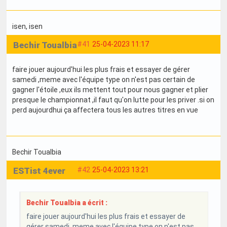
isen
, isen
Bechir Toualbia
#41
25-04-2023 11:17
faire jouer aujourd'hui les plus frais et essayer de gérer
samedi ,meme avec l'équipe type on n'est pas certain de
gagner l'étoile ,eux ils mettent tout pour nous gagner et plier
presque le championnat ,il faut qu'on lutte pour les priver .si on
perd aujourdhui ça affectera tous les autres titres en vue
Bechir Toualbia
ESTist 4ever
#42
25-04-2023 13:21
Bechir Toualbia a écrit :
faire jouer aujourd'hui les plus frais et essayer de
gérer samedi ,meme avec l'équipe type on n'est pas