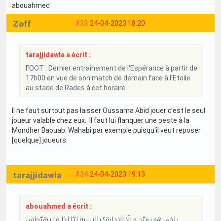
abouahmed
Zoff
#33
24-04-2023 18:20
tarajjidawla a écrit :
FOOT : Dernier entrainement de l'Espérance à partir de
17h00 en vue de son match de demain face à l'Etoile
au stade de Rades à cet horaire.
Il ne faut surtout pas laisser Oussama Abid jouer c'est le seul
joueur valable chez eux.. Il faut lui flanquer une peste à la
Mondher Baouab. Wahabi par exemple puisqu'il veut reposer
[quelque] joueurs.
tarajjidawla
#34
24-04-2023 19:13
abouahmed a écrit :
ياخي هو يمرّن و إلّا الإدارة؟ بالنسبة ليّا إذا ما يهبّطش