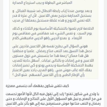
المباشر في البطولة و يجب استرجاع الصدارة
و بعد يومين عندنا إياب رابطة الابطال ضد شبيبة القبائل.. و
يستحيل المجازفة بترتيح بعض اللاعبين.. لأن اي عثرة لا قدر
الله تعني الخروج و هذه غلطة مستحيل يعملها اي مدرب..
الخلاصة لازم نلعبوا بالتشكيلة الأساسية يوم الثلاثاء و كذلك
يوم السبت.. و نفس الشيء ضد صفاقس في صفاقس يوم
الأربعاء.. و بعدو الدربي راهو الدربي مافيهش كلام
هوني السؤال الي يطرح نفسه هل اللاعبين قادرين على
تحمل هذا النسق بعد التعب متاع رمضان.. علميا و منطقيا
هل هذا ممكن؟ زعمة هذا ما يتسببش في نزول مستوى
اللاعبين و في إصابات و بالتالي غيابات.. أسهل حاجة للمدرب
يهبط التشكيلة الأساسية و يحمي روحو و كي تصير إصابات
يقلك الله غالب موش مني.. راهو المدرب ياخذ بعين الاعتبار
رأي الإطار الطبي و رأي اللاعبين أنفسهم.. شنو الحل ؟
كيف تلقى شكون يفهمك أنت يتسمى معجزة
يا ولدي في شكون تقنع؟ زايد إلي تقول فيه الكل لأنوا الأمور تحسمت
في مخ البعض و نبيل هو المسؤول الأول على النتائج و الإصابات و حتى
رمضان و التعب متاعوا موش مستعرفبن بيه إلي هو يأثر على اللاعبين