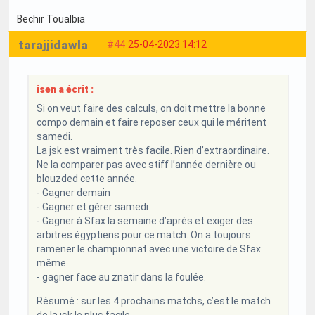
Bechir Toualbia
tarajjidawla
#44
25-04-2023 14:12
isen a écrit :
Si on veut faire des calculs, on doit mettre la bonne
compo demain et faire reposer ceux qui le méritent
samedi.
La jsk est vraiment très facile. Rien d’extraordinaire.
Ne la comparer pas avec stiff l’année dernière ou
blouzded cette année.
- Gagner demain
- Gagner et gérer samedi
- Gagner à Sfax la semaine d’après et exiger des
arbitres égyptiens pour ce match. On a toujours
ramener le championnat avec une victoire de Sfax
même.
- gagner face au znatir dans la foulée.
Résumé : sur les 4 prochains matchs, c’est le match