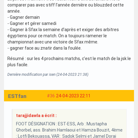
comparer pas avec stiff l’année dernière ou blouzded cette
année.
- Gagner demain
- Gagner et gérer samedi
- Gagner à Sfax la semaine d’après et exiger des arbitres
égyptiens pour ce match. On a toujours ramener le
championnat avec une victoire de Sfax même.
- gagner face au znatir dans la foulée.
Résumé : sur les 4 prochains matchs, c’est le match de la jsk le
plus facile.
Dernière modification par isen (24-04-2023 21:38)
ESTfan
#36
24-04-2023 22:11
tarajjidawla a écrit :
FOOT DÉSIGNATION : EST-ESS, Arb : Mustapha
Ghorbel, ass. Brahim Hamlaoui et Hamza Bouzit, 4ème
: Lotfi Bekouassa, VAR : Sadok Selmi et Jamel Dorai