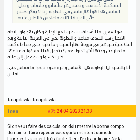
التشكيلة الأساسية و يخسر يهزّ شلّاڤاتو و ملّاڤاتو و يطير،
الماتش هذا هو أهمّ ماتش في البطولة، إذا لا يقدّر نخسرو
حتّى المرتبة الثانية ماعادش خالطين عليها.
هو الممرن أما الأهداف يسطرها مع الإدارة و كان يقولولوا رابطة
الأبطال هيا الهدف متاعنا و البطولة تجي في المرتبة الثانية و رتح
الملاعبية نحبوهم في فورمة نهار السبت و ما نحبوا حتى مفاجأة كيف
ما صار قبل وقتها ٱش تحبوا يعمل؟ تتحمل هيا المسؤولية متاعها
كان نخسروا و هو عمل إلي عليه
أنا بالنسبة ليا البطولة هيا الأساس و لازم غدوه نربحوا ما فماش حتى
نقاش
tarajjidawla
, tarajjidawla
isen
#35
24-04-2023 21:38
Si on veut faire des calculs, on doit mettre la bonne compo
demain et faire reposer ceux qui le méritent samedi.
La jsk est vraiment très facile. Rien d’extraordinaire. Ne la