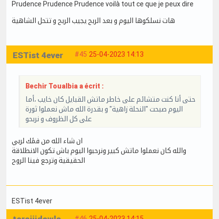
Prudence Prudence Prudence voilà tout ce que je peux dire
هات نسلكوها اليوم و بعد الربح يجيب الربح و تتحل الشاهية
ESTist 4ever
#45
25-04-2023 14:13
Bechir Toualbia a écrit :
حتى أنا كنت متشائم على خاطر ماتش القبايل كان خايب ،أما
اليوم صبحت "النحلة زاهية" و بقدرة الله ماش نعملوا ثورة
على كل الظروف و نربحو
ان شاء الله من فمًك لربي
والله كان نعملوا ماتش كبير ونرحبوا اليوم باش تكون الانطلاقة
الحقيقية وترجع فينا الروح
ESTist 4ever
#46
25-04-2023 14:15