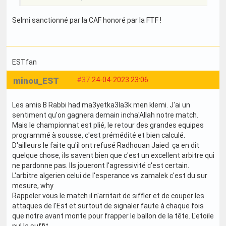
Selmi sanctionné par la CAF honoré par la FTF !
ESTfan
minou_EST
#37
24-04-2023 23:06
Les amis B Rabbi had ma3yetka3la3k men klemi. J'ai un
sentiment qu'on gagnera demain incha'Allah notre match.
Mais le championnat est plié, le retour des grandes equipes
programmé à sousse, c'est prémédité et bien calculé.
D'ailleurs le faite qu'il ont refusé Radhouan Jaied ça en dit
quelque chose, ils savent bien que c'est un excellent arbitre qui
ne pardonne pas. Ils joueront l'agressivité c'est certain.
L'arbitre algerien celui de l'esperance vs zamalek c'est du sur
mesure, why
Rappeler vous le match il n'arritait de siffler et de couper les
attaques de l'Est et surtout de signaler faute à chaque fois
que notre avant monte pour frapper le ballon de la tête. L'etoile
nul la suffit.