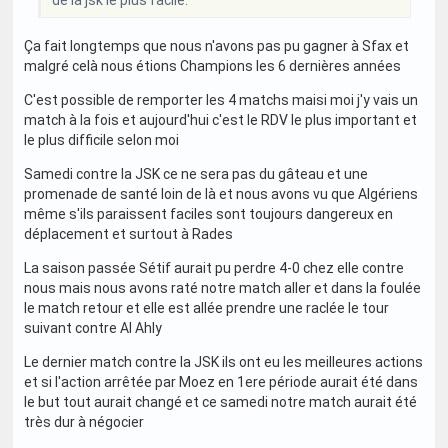
de la jsk le plus facile.
Ça fait longtemps que nous n'avons pas pu gagner à Sfax et
malgré celà nous étions Champions les 6 dernières années
C'est possible de remporter les 4 matchs maisi moi j'y vais un
match à la fois et aujourd'hui c'est le RDV le plus important et
le plus difficile selon moi
Samedi contre la JSK ce ne sera pas du gâteau et une
promenade de santé loin de là et nous avons vu que Algériens
même s'ils paraissent faciles sont toujours dangereux en
déplacement et surtout à Rades
La saison passée Sétif aurait pu perdre 4-0 chez elle contre
nous mais nous avons raté notre match aller et dans la foulée
le match retour et elle est allée prendre une raclée le tour
suivant contre Al Ahly
Le dernier match contre la JSK ils ont eu les meilleures actions
et si l'action arrêtée par Moez en 1ere période aurait été dans
le but tout aurait changé et ce samedi notre match aurait été
très dur à négocier