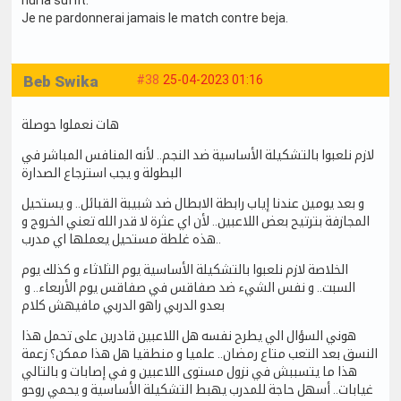
Je ne pardonnerai jamais le match contre beja.
Beb Swika
#38
25-04-2023 01:16
هات نعملوا حوصلة
لازم نلعبوا بالتشكيلة الأساسية ضد النجم.. لأنه المنافس المباشر في
البطولة و يجب استرجاع الصدارة
و بعد يومين عندنا إياب رابطة الابطال ضد شبيبة القبائل.. و يستحيل
المجازفة بترتيح بعض اللاعبين.. لأن اي عثرة لا قدر الله تعني الخروج و
هذه غلطة مستحيل يعملها اي مدرب..
الخلاصة لازم نلعبوا بالتشكيلة الأساسية يوم الثلاثاء و كذلك يوم
السبت.. و نفس الشيء ضد صفاقس في صفاقس يوم الأربعاء.. و
بعدو الدربي راهو الدربي مافيهش كلام
هوني السؤال الي يطرح نفسه هل اللاعبين قادرين على تحمل هذا
النسق بعد التعب متاع رمضان.. علميا و منطقيا هل هذا ممكن؟ زعمة
هذا ما يتسببش في نزول مستوى اللاعبين و في إصابات و بالتالي
غيابات.. أسهل حاجة للمدرب يهبط التشكيلة الأساسية و يحمي روحو