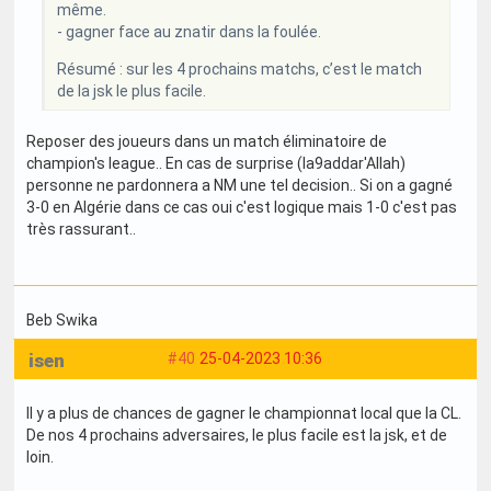
même.
- gagner face au znatir dans la foulée.
Résumé : sur les 4 prochains matchs, c’est le match
de la jsk le plus facile.
Reposer des joueurs dans un match éliminatoire de
champion's league.. En cas de surprise (la9addar'Allah)
personne ne pardonnera a NM une tel decision.. Si on a gagné
3-0 en Algérie dans ce cas oui c'est logique mais 1-0 c'est pas
très rassurant..
Beb Swika
isen
#40
25-04-2023 10:36
Il y a plus de chances de gagner le championnat local que la CL.
De nos 4 prochains adversaires, le plus facile est la jsk, et de
loin.