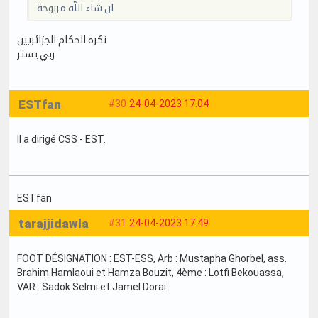
ان شاء اللّه مربوحة
نكره الحكام الجزائريين
ربي يستر
ESTfan
#30
24-04-2023 17:04
Il a dirigé CSS - EST.
ESTfan
tarajjidawla
#31
24-04-2023 17:49
FOOT DÉSIGNATION : EST-ESS, Arb : Mustapha Ghorbel, ass.
Brahim Hamlaoui et Hamza Bouzit, 4ème : Lotfi Bekouassa,
VAR : Sadok Selmi et Jamel Dorai