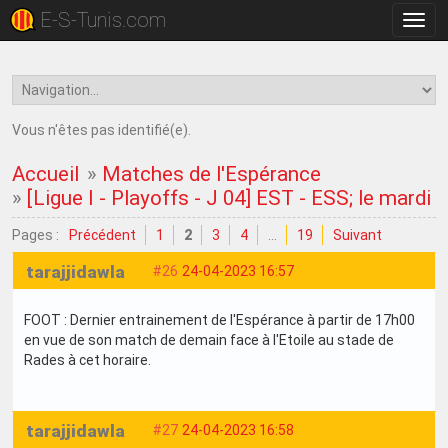
E-S-Tunis.com
Bascu
la
navig
Vous n'êtes pas identifié(e).
Accueil
»
Matches de l'Espérance
»
[Ligue I - Playoffs - J 04] EST - ESS; le mardi 
Pages :
Précédent
1
2
3
4
…
19
Suivant
tarajjidawla
#26
24-04-2023 16:57
FOOT : Dernier entrainement de l'Espérance à partir de 17h00
en vue de son match de demain face à l'Etoile au stade de
Rades à cet horaire.
tarajjidawla
#27
24-04-2023 16:58