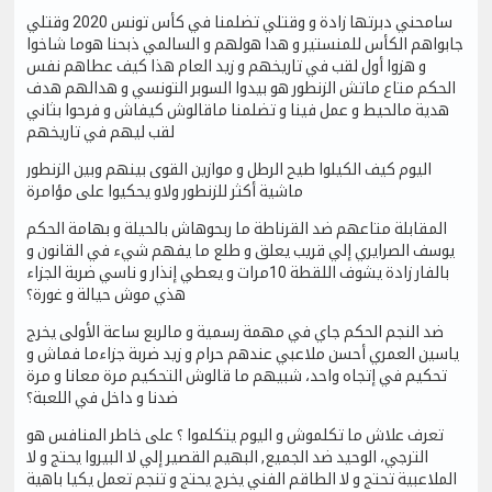
سامحني دبرتها زادة و وقتلي تضلمنا في كأس تونس 2020 وقتلي
جابواهم الكأس للمنستير و هدا هولهم و السالمي ذبحنا هوما شاخوا
و هزوا أول لقب في تاريخهم و زيد العام هذا كيف عطاهم نفس
الحكم متاع ماتش الزنطور هو بيدوا السوبر التونسي و هدالهم هدف
هدية مالحيط و عمل فينا و تضلمنا ماقالوش كيفاش و فرحوا بثاني
لقب ليهم في تاريخهم
اليوم كيف الكيلوا طيح الرطل و موازين القوى بينهم وبين الزنطور
ماشية أكثر للزنطور ولاو يحكيوا على مؤامرة
المقابلة متاعهم ضد القرناطة ما ربحوهاش بالحيلة و بهامة الحكم
يوسف الصرايري إلي قريب يعلق و طلع ما يفهم شيء في القانون و
بالفار زادة يشوف اللقطة 10مرات و يعطي إنذار و ناسي ضربة الجزاء
هذي موش حيالة و غورة؟
ضد النجم الحكم جاي في مهمة رسمية و مالربع ساعة الأولى يخرج
ياسين العمري أحسن ملاعبي عندهم حرام و زيد ضربة جزاءما فماش و
تحكيم في إتجاه واحد، شبيهم ما قالوش التحكيم مرة معانا و مرة
ضدنا و داخل في اللعبة؟
تعرف علاش ما تكلموش و اليوم يتكلموا ؟ على خاطر المنافس هو
الترجي، الوحيد ضد الجميع, البهيم القصير إلي لا البيروا يحتج و لا
الملاعبية تحتج و لا الطاقم الفني يخرج يحتج و تنجم تعمل يكيا باهية