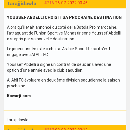
tarajjidawla
#216
26-07-2022 00:46
YOUSSEF ABDELLI CHOISIT SA PROCHAINE DESTINATION
Alors qu'il était annoncé du côté de la Botola Pro marocaine,
l'attaquant de l'Union Sportive Monastirienne Youssef Abdelli
a surpris par sa nouvelle destination.
Le joueur ussémiste a choisi l'Arabie Saoudite où il s'est
engagé avec Al Ahli FC.
Youssef Abdelli a signé un contrat de deux ans avec une
option d'une année avec le club saoudien.
Al Ahli FC évoluera en deuxième division saoudienne la saison
prochaine.
Kawarji.com
tarajjidawla