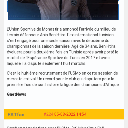
L’Union Sportive de Monastir a annoncé l’arrivée du milieu de
terrain défenseur Anis Ben Htira. L’ex international tunisien
s’est engagé pour une seule saison avec le deuxième du
championnat de la saison dernière. Agé de 34 ans, Ben Htira
évoluera pour la deuxième fois en Tunisie après avoir porté le
maillot de l’Espérance Sportive de Tunis en 2017 et avec
laquelle il a disputé seulement huit matchs.
C’est le huitième recrutement de l’USMo en cette session de
mercato estival. Un record pour le club qui disputera pour la
première fois de son histoire la ligue des champions d’Afrique.
GnetNews
ESTfan
#224
05-08-2022 14:54