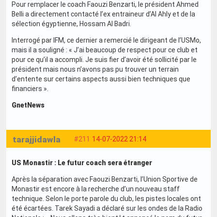
Pour remplacer le coach Faouzi Benzarti, le président Ahmed
Belli a directement contacté l’ex entraineur d’Al Ahly et de la
sélection égyptienne, Hossam Al Badri.
Interrogé par IFM, ce dernier a remercié le dirigeant de l’USMo,
mais il a souligné : « J’ai beaucoup de respect pour ce club et
pour ce qu’il a accompli. Je suis fier d’avoir été sollicité par le
président mais nous n’avons pas pu trouver un terrain
d’entente sur certains aspects aussi bien techniques que
financiers ».
GnetNews
tarajjidawla
#211
14-07-2022 21:14
US Monastir : Le futur coach sera étranger
Après la séparation avec Faouzi Benzarti, l’Union Sportive de
Monastir est encore à la recherche d’un nouveau staff
technique. Selon le porte parole du club, les pistes locales ont
été écartées. Tarek Sayadi a déclaré sur les ondes de la Radio