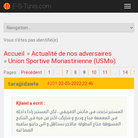
E-S-Tunis.com
Bascu
la
navig
Vous n'êtes pas identifié(e).
Accueil
»
Actualité de nos adversaires
»
Union Sportive Monastirienne (USMo)
Pages :
Précédent
1
…
7
8
9
10
11
…
14
Su
tarajjidawla
#201
22-05-2022 22:46
Kjlaiel a écrit :
المستير تذبحت في ماتش الافريقي ، لكن المستير زادا داخلة
في المعمعة متاع وديع و شاركت اكثر من مرة في النتايج
المشبوهة متاع البطولة. مالاخر تستاهل و الي جابتو ساقيه
العصا ليه