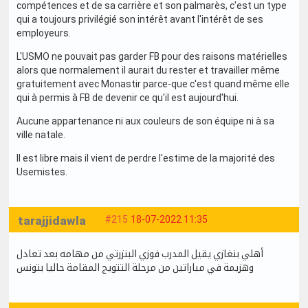
compétences et de sa carrière et son palmarès, c'est un type
qui a toujours privilégié son intérêt avant l'intérêt de ses
employeurs.
L'USMO ne pouvait pas garder FB pour des raisons matérielles
alors que normalement il aurait du rester et travailler même
gratuitement avec Monastir parce-que c'est quand même elle
qui à permis à FB de devenir ce qu'il est aujourd'hui.
Aucune appartenance ni aux couleurs de son équipe ni à sa
ville natale.
Il est libre mais il vient de perdre l'estime de la majorité des
Usemistes.
tarajjidawla
#215
18-07-2022 11:35
أهلي بنغازي يقيل المدرب فوزي البنزرتي من مهامه بعد تعادل
وهزيمة في مباراتين من مرحلة التتويج المقامة حاليا بتونس