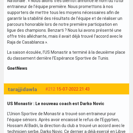
Nationale : « Nous allons très bientôt annoncé le nom du futur
entraineur de l’équipe première. Nous promettons à nos
supporters de mettre tous les moyens nécessaires afin de
garantir la stabilité des résultats de l’équipe et de réaliser un
parcours honorable lors de notre première participation en
ligue des champions. Benzarti ? Nous lui avons présenté une
offre très alléchante, mais il avait déjà trouvé l’accord avec le
Raja de Casablanca ».
La saison écoulée, l’US Monastir a terminé à la deuxième place
du classement derrière l’Espérance Sportive de Tunis.
GnetNews
tarajjidawla
#212
15-07-2022 21:43
US Monastir : Le nouveau coach est Darko Novic
L’Union Sportive de Monastir a trouvé son entraineur pour
l’équipe séniors. Après avoir encaissé le refus de l’Egyptien,
Hossam Al Badri, la direction du club a trouvé un accord avec le
technicien serbe, Darko Novic. Ce dernier a déjà exercé en Libye