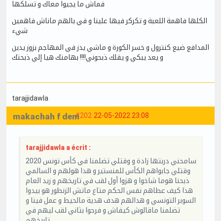
فماش ما يجيوا معاك و تسلكها
الكلها فاهمة اللعبة و تكركر فيها علينا و في بالهم ماناش فاهمين
شيء
المدافع ضيع كنترول و خسر الكورة و ماشي يدز في المهاجم بزوز يدين
و يعد يبكي و يقلك ذبحوني!!!! بهامتك هيا إلي ذبحتك
tarajjidawla
makachah f dem
#202
22-05-2022 23:08
tarajjidawla a écrit :
سامحني دربتها زادة و وقتلي تضلمنا في كأس تونس 2020
وقتلي جابواهم الكأس للمنستير و هدا هولهم و السالمي
ذبحنا هوما شاخوا و هزوا أول لقب في تاريخهم و زيد العام
هذا كيف عطاهم نفس الحكم متاع ماتش الزنطور هو بيدوا
السوبر التونسي و هدالهم هدف هدية مالحيط و عمل فينا و
تضلمنا ماقالوش كيفاش و فرحوا بثاني لقب ليهم في
تاريخهم