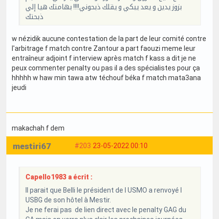
بزوز يدين و يعد يبكي و يقلك ذبحوني!!!! بهامتك هيا إلي
ذبحتك
w nézidik aucune contestation de la part de leur comité contre
l'arbitrage f match contre Zantour a part faouzi meme leur
entraîneur adjoint f interview après match f kass a dit je ne
peux commenter penalty ou pas il a des spécialistes pour ça
hhhhh w haw min tawa atw téchouf béka f match mata3ana
jeudi
makachah f dem
mestiri67
#203
23-05-2022 00:10
Capello1983 a écrit :
Il parait que Belli le président de l USMO a renvoyé l
USBG de son hôtel à Mestir.
Je ne ferai pas de lien direct avec le penalty GAG du