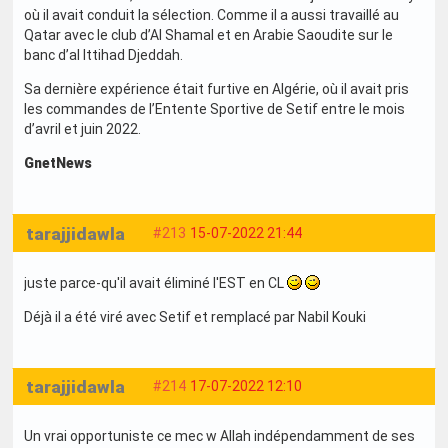
où il avait conduit la sélection. Comme il a aussi travaillé au
Qatar avec le club d’Al Shamal et en Arabie Saoudite sur le
banc d’al Ittihad Djeddah.
Sa dernière expérience était furtive en Algérie, où il avait pris
les commandes de l’Entente Sportive de Setif entre le mois
d’avril et juin 2022.
GnetNews
tarajjidawla
#213
15-07-2022 21:44
juste parce-qu'il avait éliminé l'EST en CL
Déjà il a été viré avec Setif et remplacé par Nabil Kouki
tarajjidawla
#214
17-07-2022 12:10
Un vrai opportuniste ce mec w Allah indépendamment de ses