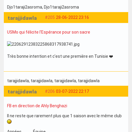
Djo1taraji2asroma
, Djo1taraji2asroma
tarajjidawla
#205
28-06-2022 23:16
USMo qui félicite l'Espérance pour son sacre
Très bonne intention et c'est une première en Tunisie ❤️
tarajjidawla
, tarajjidawla
, tarajjidawla
, tarajjidawla
tarajjidawla
#206
03-07-2022 22:17
FB en direction de Ahly Benghazi
Il ne reste que rarement plus que 1 saison avec le même club
Années Équipe