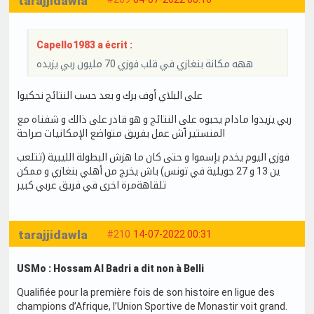
tarajjidawla
Capello1983 a écrit :
ههه مكانة بنغازي في قلب فوزي 70 مليون ربي يزيده
على البلاي أوف برك و بعد حسب النتائج نحكيوا
ربي يزيدوا مادام يحبوه على النتائج و هو قادر على ذالك و شفناه مع
المنستير ٱش عمل بفريق متواضع الإمكانيات صراحة
فوزي اليوم يخدم بإسموا و حتى كان ما هزش البطولة الليبية (تتلعب
ين 13 و 27 جويلية في تونس) باش يخرج من أهلي بنغازي و ممكن
تلقاهةمرة اخرى في فريق عربي كبير
tarajjidawla
#210
14-07-2022 00:31
USMo : Hossam Al Badri a dit non à Belli
Qualifiée pour la première fois de son histoire en ligue des
champions d’Afrique, l’Union Sportive de Monastir voit grand.