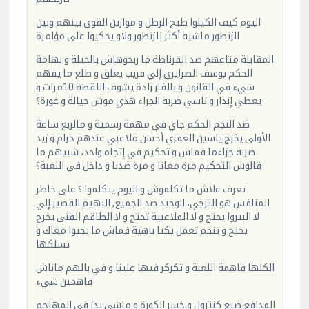
اليوم كيف الكيلوا طيح الرطل و موازين القوى بينهم وبين
الزنطور ماشية أكثر للزنطور ولاو يحكيوا على مؤامرة
المقابلة متاعهم ضد القرناطة ما ربحوهاش بالحيلة و بهامة
الحكم يوسف الصرايري إلي قريب يعلق و طلع ما يفهم
شيء في القانون و بالفار زادة يشوف اللقطة 10مرات و
يعطي إنذار و ناسي ضربة الجزاء هذي موش حيالة و غورة؟
ضد النجم الحكم جاي في مهمة رسمية و مالربع ساعة
الأولى يخرج ياسين العمري أحسن ملاعبي عندهم حرام و زيد
ضربة جزاءما فماش و تحكيم في إتجاه واحد، شبيهم ما
قالوش التحكيم مرة معانا و مرة ضدنا و داخل في اللعبة؟
تعرف علاش ما تكلموش و اليوم يتكلموا ؟ على خاطر
المنافس هو الترجي، الوحيد ضد الجميع, البهيم القصير إلي
لا البيروا يحتج و لا الملاعبية تحتج و لا الطاقم الفني يخرج
يحتج و تنجم تعمل يكيا باهية فماش ما يجيوا معاك و
تسلكها
الكلها فاهمة اللعبة و تكركر فيها علينا و في بالهم ماناش
فاهمين شيء
المدافع ضيع كنترول و خسر الكورة و ماشي يدز في المهاجم