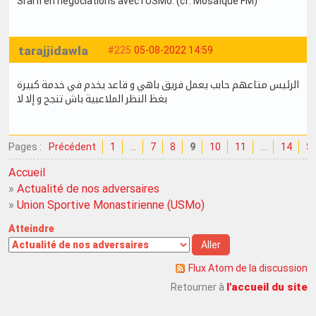
Srarfi en négociations avec l'USMo. (cf. Mosaïque FM)
tarajjidawla
#225
05-08-2022 14:59
الرئيس متاعهم حابب يعمل فريق باهي و قاعد يخدم في خدمة كبيرة
بغظ النظر الملاعبية باش تنجح و إلا لا
Pages :
Précédent
1
…
7
8
9
10
11
…
14
Su
Accueil
»
Actualité de nos adversaires
»
Union Sportive Monastirienne (USMo)
Atteindre
Flux Atom de la discussion
l'accueil du site
Retourner à