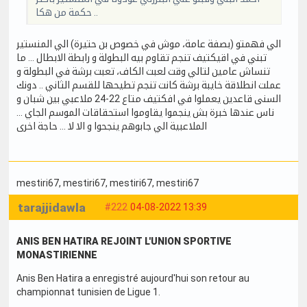
حكمة من هكا ..
الي فهمتو (بصفة عامة، موش في خصوص بن حتيرة) الي المنستير
تبني في اقيكتيف تنجم تقاوم بيه البطولة و رابطة الابطال … ما
تنساش عامين لتالي وقت لعبت الكاف، تعبت برشة في البطولة و
عملت انطلاقة خايبة برشة كانت تنجم تطيحها للقسم الثاني .. دونك
السنى قاعدين يعملوا في افكتيف متاع 22-24 ملاعبي بين شبان و
ناس عندها خبرة بش ينجموا يقاوموا استحقاقات الموسم الجاي …
الملاعبية الي جابوهم ينجحوا و الا لا … حاجة اخرى
mestiri67
, mestiri67
, mestiri67
, mestiri67
tarajjidawla
#222
04-08-2022 13:39
ANIS BEN HATIRA REJOINT L'UNION SPORTIVE
MONASTIRIENNE
Anis Ben Hatira a enregistré aujourd'hui son retour au
championnat tunisien de Ligue 1.