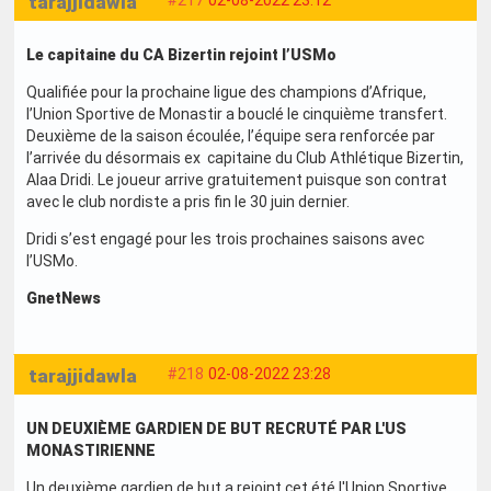
tarajjidawla
#217
02-08-2022 23:12
Le capitaine du CA Bizertin rejoint l’USMo
Qualifiée pour la prochaine ligue des champions d’Afrique,
l’Union Sportive de Monastir a bouclé le cinquième transfert.
Deuxième de la saison écoulée, l’équipe sera renforcée par
l’arrivée du désormais ex capitaine du Club Athlétique Bizertin,
Alaa Dridi. Le joueur arrive gratuitement puisque son contrat
avec le club nordiste a pris fin le 30 juin dernier.
Dridi s’est engagé pour les trois prochaines saisons avec
l’USMo.
GnetNews
tarajjidawla
#218
02-08-2022 23:28
UN DEUXIÈME GARDIEN DE BUT RECRUTÉ PAR L'US
MONASTIRIENNE
Un deuxième gardien de but a rejoint cet été l'Union Sportive