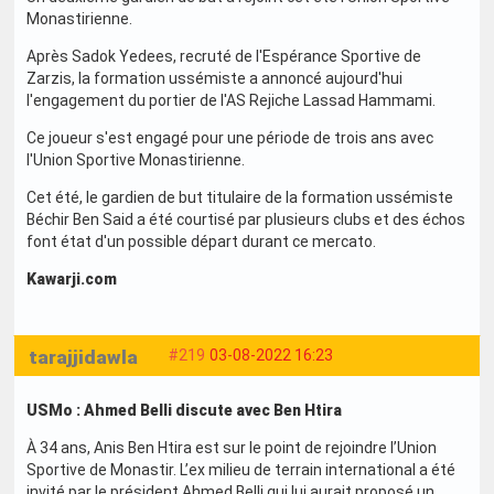
Monastirienne.
Après Sadok Yedees, recruté de l'Espérance Sportive de
Zarzis, la formation ussémiste a annoncé aujourd'hui
l'engagement du portier de l'AS Rejiche Lassad Hammami.
Ce joueur s'est engagé pour une période de trois ans avec
l'Union Sportive Monastirienne.
Cet été, le gardien de but titulaire de la formation ussémiste
Béchir Ben Said a été courtisé par plusieurs clubs et des échos
font état d'un possible départ durant ce mercato.
Kawarji.com
tarajjidawla
#219
03-08-2022 16:23
USMo : Ahmed Belli discute avec Ben Htira
À 34 ans, Anis Ben Htira est sur le point de rejoindre l’Union
Sportive de Monastir. L’ex milieu de terrain international a été
invité par le président Ahmed Belli qui lui aurait proposé un