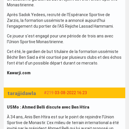
Monastirienne.
Après Sadok Yedees, recruté de l'Espérance Sportive de
Zarzis, la formation ussémiste a annoncé aujourd'hui
l'engagement du portier de l'AS Rejiche Lassad Hammami.
Ce joueur s'est engagé pour une période de trois ans avec
l'Union Sportive Monastirienne.
Cet été, le gardien de but titulaire de la formation ussémiste
Béchir Ben Said a été courtisé par plusieurs clubs et des échos
font état d'un possible départ durant ce mercato.
Kawarji.com
tarajjidawla
#219
03-08-2022 16:23
USMo : Ahmed Belli discute avec Ben Htira
À 34 ans, Anis Ben Htira est sur le point de rejoindre l’Union
Sportive de Monastir. L’ex milieu de terrain international a été
invité par le président Ahmed Belli qui lui aurait proposé un