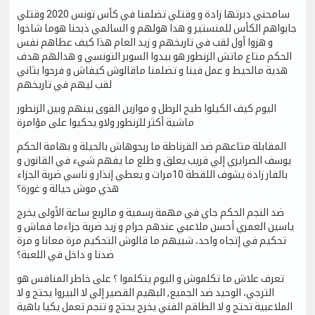
سامحني دبرتها زادة و وقتلي تضلمنا في كأس تونس 2020 وقتلي
جابواهم الكأس للمنستير و هدا هولهم و السالمي ذبحنا هوما شاخوا
و هزوا أول لقب في تاريخهم و زيد العام هذا كيف عطاهم نفس
الحكم متاع ماتش الزنطور هو بيدوا السوبر التونسي و هدالهم هدف
هدية مالحيط و عمل فينا و تضلمنا ماقالوش كيفاش و فرحوا بثاني
لقب ليهم في تاريخهم
اليوم كيف الكيلوا طيح الرطل و موازين القوى بينهم وبين الزنطور
ماشية أكثر للزنطور ولاو يحكيوا على مؤامرة
المقابلة متاعهم ضد القرناطة ما ربحوهاش بالحيلة و بهامة الحكم
يوسف الصرايري إلي قريب يعلق و طلع ما يفهم شيء في القانون و
بالفار زادة يشوف اللقطة 10مرات و يعطي إنذار و ناسي ضربة الجزاء
هذي موش حيالة و غورة؟
ضد النجم الحكم جاي في مهمة رسمية و مالربع ساعة الأولى يخرج
ياسين العمري أحسن ملاعبي عندهم حرام و زيد ضربة جزاءما فماش و
تحكيم في إتجاه واحد، شبيهم ما قالوش التحكيم مرة معانا و مرة
ضدنا و داخل في اللعبة؟
تعرف علاش ما تكلموش و اليوم يتكلموا ؟ على خاطر المنافس هو
الترجي، الوحيد ضد الجميع, البهيم القصير إلي لا البيروا يحتج و لا
الملاعبية تحتج و لا الطاقم الفني يخرج يحتج و تنجم تعمل يكيا باهية