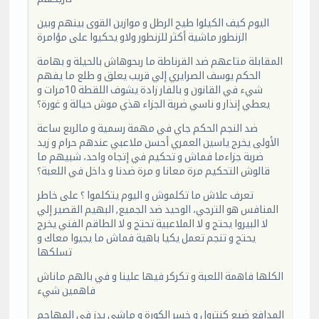
اليوم كيف الكيلوا طيح الرطل و موازين القوى بينهم وبين
الزنطور ماشية أكثر للزنطور ولاو يحكيوا على مؤامرة
المقابلة متاعهم ضد القرناطة ما ربحوهاش بالحيلة و بهامة
الحكم يوسف الصرايري إلي قريب يعلق و طلع ما يفهم
شيء في القانون و بالفار زادة يشوف اللقطة 10مرات و
يعطي إنذار و ناسي ضربة الجزاء هذي موش حيالة و غورة؟
ضد النجم الحكم جاي في مهمة رسمية و مالربع ساعة
الأولى يخرج ياسين العمري أحسن ملاعبي عندهم حرام و زيد
ضربة جزاءما فماش و تحكيم في إتجاه واحد، شبيهم ما
قالوش التحكيم مرة معانا و مرة ضدنا و داخل في اللعبة؟
تعرف علاش ما تكلموش و اليوم يتكلموا ؟ على خاطر
المنافس هو الترجي، الوحيد ضد الجميع, البهيم القصير إلي
لا البيروا يحتج و لا الملاعبية تحتج و لا الطاقم الفني يخرج
يحتج و تنجم تعمل يكيا باهية فماش ما يجيوا معاك و
تسلكها
الكلها فاهمة اللعبة و تكركر فيها علينا و في بالهم ماناش
فاهمين شيء
المدافع ضيع كنترول و خسر الكورة و ماشي يدز في المهاجم