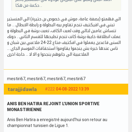
حكمة من هكا ..
الي فهمتو (بصفة عامة، موش في خصوص بن حتيرة) الي المنستير
تبني في اقيكتيف تنجم تقاوم بيه البطولة و رابطة الابطال … ما
تنساش عامين لتالي وقت لعبت الكاف، تعبت برشة في البطولة و
عملت انطلاقة خايبة برشة كانت تنجم تطيحها للقسم الثاني .. دونك
السنى قاعدين يعملوا في افكتيف متاع 22-24 ملاعبي بين شبان و
ناس عندها خبرة بش ينجموا يقاوموا استحقاقات الموسم الجاي …
الملاعبية الي جابوهم ينجحوا و الا لا … حاجة اخرى
mestiri67
, mestiri67
, mestiri67
, mestiri67
tarajjidawla
#222
04-08-2022 13:39
ANIS BEN HATIRA REJOINT L'UNION SPORTIVE
MONASTIRIENNE
Anis Ben Hatira a enregistré aujourd'hui son retour au
championnat tunisien de Ligue 1.