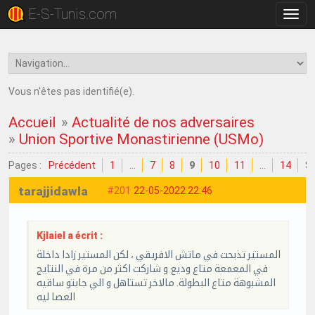
E-S-Tunis.com
Bascu
la
navig
Vous n'êtes pas identifié(e).
Accueil
»
Actualité de nos adversaires
»
Union Sportive Monastirienne (USMo)
Pages :
Précédent
1
…
7
8
9
10
11
…
14
Su
tarajjidawla
#201
22-05-2022 22:46
Kjlaiel a écrit :
المستير تذبحت في ماتش الافريقي ، لكن المستير زادا داخلة
في المعمعة متاع وديع و شاركت اكثر من مرة في النتايج
المشبوهة متاع البطولة. مالاخر تستاهل و الي جابتو ساقيه
العصا ليه