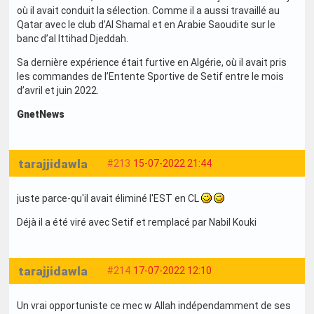
où il avait conduit la sélection. Comme il a aussi travaillé au
Qatar avec le club d’Al Shamal et en Arabie Saoudite sur le
banc d’al Ittihad Djeddah.
Sa dernière expérience était furtive en Algérie, où il avait pris
les commandes de l’Entente Sportive de Setif entre le mois
d’avril et juin 2022.
GnetNews
tarajjidawla
#213
15-07-2022 21:44
juste parce-qu'il avait éliminé l'EST en CL
Déjà il a été viré avec Setif et remplacé par Nabil Kouki
tarajjidawla
#214
17-07-2022 12:10
Un vrai opportuniste ce mec w Allah indépendamment de ses