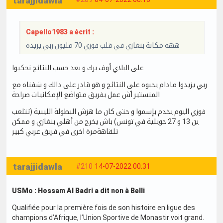
tarajjidawla
Capello1983 a écrit :
ههه مكانة بنغازي في قلب فوزي 70 مليون ربي يزيده
على البلاي أوف برك و بعد حسب النتائج نحكيوا
ربي يزيدوا مادام يحبوه على النتائج و هو قادر على ذالك و شفناه مع
المنستير ٱش عمل بفريق متواضع الإمكانيات صراحة
فوزي اليوم يخدم بإسموا و حتى كان ما هزش البطولة الليبية (تتلعب
ين 13 و 27 جويلية في تونس) باش يخرج من أهلي بنغازي و ممكن
تلقاهةمرة اخرى في فريق عربي كبير
tarajjidawla
#210
14-07-2022 00:31
USMo : Hossam Al Badri a dit non à Belli
Qualifiée pour la première fois de son histoire en ligue des
champions d’Afrique, l’Union Sportive de Monastir voit grand.