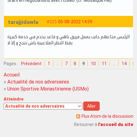
Srarfi en négociations avec l'USMo. (cf. Mosaïque FM)
tarajjidawla
#225
05-08-2022 14:59
الرئيس متاعهم حابب يعمل فريق باهي و قاعد يخدم في خدمة كبيرة
بغظ النظر الملاعبية باش تنجح و إلا لا
Pages :
Précédent
1
…
7
8
9
10
11
…
14
Su
Accueil
»
Actualité de nos adversaires
»
Union Sportive Monastirienne (USMo)
Atteindre
Flux Atom de la discussion
l'accueil du site
Retourner à