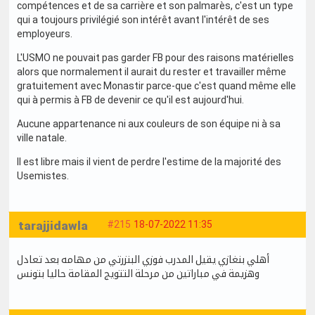
compétences et de sa carrière et son palmarès, c'est un type
qui a toujours privilégié son intérêt avant l'intérêt de ses
employeurs.
L'USMO ne pouvait pas garder FB pour des raisons matérielles
alors que normalement il aurait du rester et travailler même
gratuitement avec Monastir parce-que c'est quand même elle
qui à permis à FB de devenir ce qu'il est aujourd'hui.
Aucune appartenance ni aux couleurs de son équipe ni à sa
ville natale.
Il est libre mais il vient de perdre l'estime de la majorité des
Usemistes.
tarajjidawla
#215
18-07-2022 11:35
أهلي بنغازي يقيل المدرب فوزي البنزرتي من مهامه بعد تعادل
وهزيمة في مباراتين من مرحلة التتويج المقامة حاليا بتونس