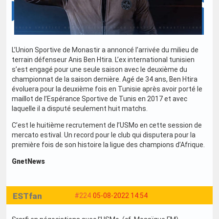
L’Union Sportive de Monastir a annoncé l’arrivée du milieu de
terrain défenseur Anis Ben Htira. L’ex international tunisien
s’est engagé pour une seule saison avec le deuxième du
championnat de la saison dernière. Agé de 34 ans, Ben Htira
évoluera pour la deuxième fois en Tunisie après avoir porté le
maillot de l’Espérance Sportive de Tunis en 2017 et avec
laquelle il a disputé seulement huit matchs.
C’est le huitième recrutement de l’USMo en cette session de
mercato estival. Un record pour le club qui disputera pour la
première fois de son histoire la ligue des champions d’Afrique.
GnetNews
ESTfan
#224
05-08-2022 14:54