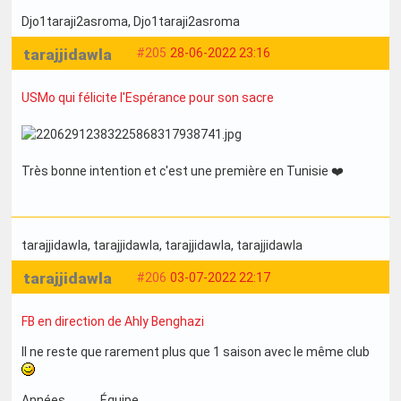
Djo1taraji2asroma
, Djo1taraji2asroma
tarajjidawla
#205
28-06-2022 23:16
USMo qui félicite l'Espérance pour son sacre
Très bonne intention et c'est une première en Tunisie ❤️
tarajjidawla
, tarajjidawla
, tarajjidawla
, tarajjidawla
tarajjidawla
#206
03-07-2022 22:17
FB en direction de Ahly Benghazi
Il ne reste que rarement plus que 1 saison avec le même club
Années Équipe