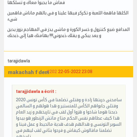
فماش ما يجيوا معاك و تسلكها
الكلها فاهمة اللعبة و تكركر فيها علينا و في بالهم ماناش فاهمين
شيء
المدافع ضيع كنترول و خسر الكورة و ماشي يدز في المهاجم بزوز يدين
و يعد يبكي و يقلك ذبحوني!!!! بهامتك هيا إلي ذبحتك
tarajjidawla
makachah f dem
#202
22-05-2022 23:08
tarajjidawla a écrit :
سامحني دربتها زادة و وقتلي تضلمنا في كأس تونس 2020
وقتلي جابواهم الكأس للمنستير و هدا هولهم و السالمي
ذبحنا هوما شاخوا و هزوا أول لقب في تاريخهم و زيد العام
هذا كيف عطاهم نفس الحكم متاع ماتش الزنطور هو بيدوا
السوبر التونسي و هدالهم هدف هدية مالحيط و عمل فينا و
تضلمنا ماقالوش كيفاش و فرحوا بثاني لقب ليهم في
تاريخهم