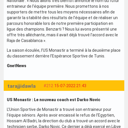
Nationale : « Nous allons très bientôt annoncé le nom du futur
entraineur de l’équipe première. Nous promettons à nos
supporters de mettre tous les moyens nécessaires afin de
garantir la stabilité des résultats de l’équipe et de réaliser un
parcours honorable lors de notre première participation en
ligue des champions. Benzarti ? Nous lui avons présenté une
offre très alléchante, mais il avait déjà trouvé l’accord avec le
Raja de Casablanca ».
La saison écoulée, l’US Monastir a terminé à la deuxième place
du classement derrière l’Espérance Sportive de Tunis.
GnetNews
tarajjidawla
#212
15-07-2022 21:43
US Monastir : Le nouveau coach est Darko Novic
L’Union Sportive de Monastir a trouvé son entraineur pour
l’équipe séniors. Après avoir encaissé le refus de l’Egyptien,
Hossam Al Badri, la direction du club a trouvé un accord avec le
technicien serbe, Darko Novic. Ce dernier a déjà exercé en Libye