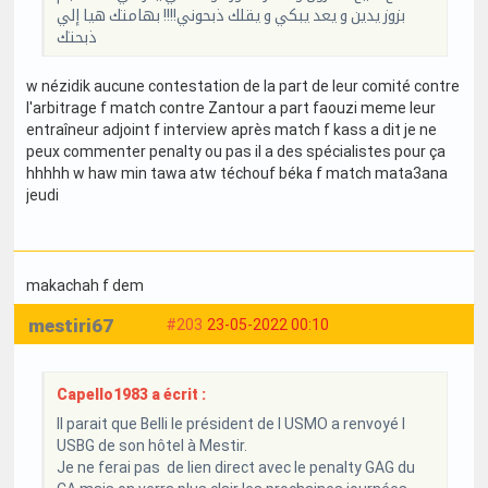
بزوز يدين و يعد يبكي و يقلك ذبحوني!!!! بهامتك هيا إلي
ذبحتك
w nézidik aucune contestation de la part de leur comité contre
l'arbitrage f match contre Zantour a part faouzi meme leur
entraîneur adjoint f interview après match f kass a dit je ne
peux commenter penalty ou pas il a des spécialistes pour ça
hhhhh w haw min tawa atw téchouf béka f match mata3ana
jeudi
makachah f dem
mestiri67
#203
23-05-2022 00:10
Capello1983 a écrit :
Il parait que Belli le président de l USMO a renvoyé l
USBG de son hôtel à Mestir.
Je ne ferai pas de lien direct avec le penalty GAG du