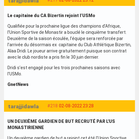
tarajjidawla
#217
02-08-2022 23:12
Le capitaine du CA Bizertin rejoint l’USMo
Qualifiée pour la prochaine ligue des champions d’Afrique,
l’Union Sportive de Monastir a bouclé le cinquième transfert.
Deuxième de la saison écoulée, l’équipe sera renforcée par
l’arrivée du désormais ex capitaine du Club Athlétique Bizertin,
Alaa Dridi. Le joueur arrive gratuitement puisque son contrat
avec le club nordiste a pris fin le 30 juin dernier.
Dridi s’est engagé pour les trois prochaines saisons avec
l’USMo.
GnetNews
tarajjidawla
#218
02-08-2022 23:28
UN DEUXIÈME GARDIEN DE BUT RECRUTÉ PAR L'US
MONASTIRIENNE
Un deuxième gardien de but a rejoint cet été l'Union Sportive