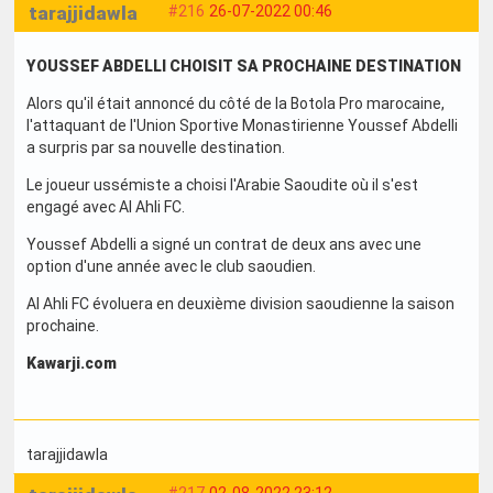
tarajjidawla
#216
26-07-2022 00:46
YOUSSEF ABDELLI CHOISIT SA PROCHAINE DESTINATION
Alors qu'il était annoncé du côté de la Botola Pro marocaine,
l'attaquant de l'Union Sportive Monastirienne Youssef Abdelli
a surpris par sa nouvelle destination.
Le joueur ussémiste a choisi l'Arabie Saoudite où il s'est
engagé avec Al Ahli FC.
Youssef Abdelli a signé un contrat de deux ans avec une
option d'une année avec le club saoudien.
Al Ahli FC évoluera en deuxième division saoudienne la saison
prochaine.
Kawarji.com
tarajjidawla