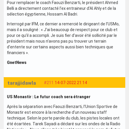
Pour remplacer le coach Faouzi Benzarti, le président Ahmed
Belli a directement contacté l’ex entraineur d’Al Ahly et de la
sélection égyptienne, Hossam Al Badri.
Interrogé par IFM, ce dernier a remercié le dirigeant de l’USMo,
mais il a souligné : « J’ai beaucoup de respect pour ce club et
pour ce qu’il a accompli. Je suis fier d’avoir été sollicité par le
président mais nous n’avons pas pu trouver un terrain
d’entente sur certains aspects aussi bien techniques que
financiers ».
GnetNews
tarajjidawla
#211
14-07-2022 21:14
US Monastir : Le futur coach sera étranger
Après la séparation avec Faouzi Benzarti, l’Union Sportive de
Monastir est encore à la recherche d’un nouveau staff
technique. Selon le porte parole du club, les pistes locales ont
été écartées. Tarek Sayadi a déclaré sur les ondes de la Radio