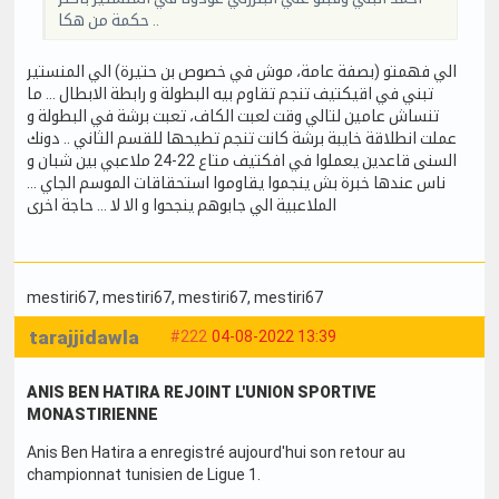
حكمة من هكا ..
الي فهمتو (بصفة عامة، موش في خصوص بن حتيرة) الي المنستير
تبني في اقيكتيف تنجم تقاوم بيه البطولة و رابطة الابطال … ما
تنساش عامين لتالي وقت لعبت الكاف، تعبت برشة في البطولة و
عملت انطلاقة خايبة برشة كانت تنجم تطيحها للقسم الثاني .. دونك
السنى قاعدين يعملوا في افكتيف متاع 22-24 ملاعبي بين شبان و
ناس عندها خبرة بش ينجموا يقاوموا استحقاقات الموسم الجاي …
الملاعبية الي جابوهم ينجحوا و الا لا … حاجة اخرى
mestiri67
, mestiri67
, mestiri67
, mestiri67
tarajjidawla
#222
04-08-2022 13:39
ANIS BEN HATIRA REJOINT L'UNION SPORTIVE
MONASTIRIENNE
Anis Ben Hatira a enregistré aujourd'hui son retour au
championnat tunisien de Ligue 1.