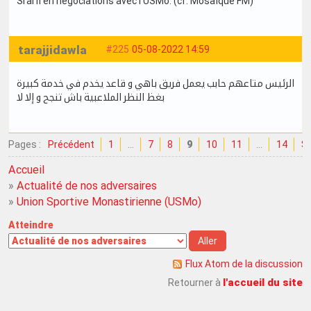
Srarfi en négociations avec l'USMo. (cf. Mosaïque FM)
tarajjidawla
#225
05-08-2022 14:59
الرئيس متاعهم حابب يعمل فريق باهي و قاعد يخدم في خدمة كبيرة
بغظ النظر الملاعبية باش تنجح و إلا لا
Pages :
Précédent
1
…
7
8
9
10
11
…
14
Su
Accueil
»
Actualité de nos adversaires
»
Union Sportive Monastirienne (USMo)
Atteindre
Flux Atom de la discussion
l'accueil du site
Retourner à