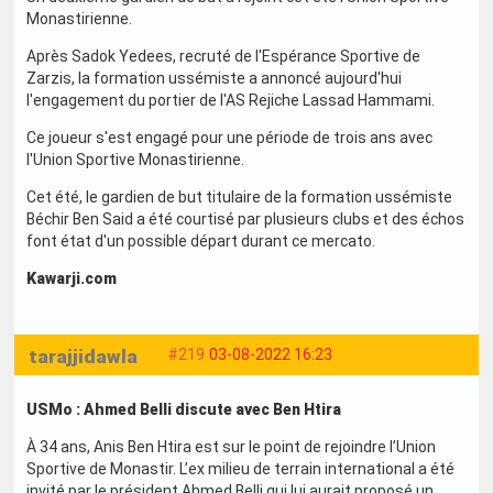
Monastirienne.
Après Sadok Yedees, recruté de l'Espérance Sportive de
Zarzis, la formation ussémiste a annoncé aujourd'hui
l'engagement du portier de l'AS Rejiche Lassad Hammami.
Ce joueur s'est engagé pour une période de trois ans avec
l'Union Sportive Monastirienne.
Cet été, le gardien de but titulaire de la formation ussémiste
Béchir Ben Said a été courtisé par plusieurs clubs et des échos
font état d'un possible départ durant ce mercato.
Kawarji.com
tarajjidawla
#219
03-08-2022 16:23
USMo : Ahmed Belli discute avec Ben Htira
À 34 ans, Anis Ben Htira est sur le point de rejoindre l’Union
Sportive de Monastir. L’ex milieu de terrain international a été
invité par le président Ahmed Belli qui lui aurait proposé un