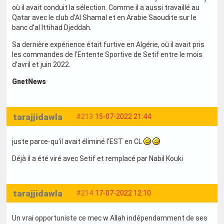
où il avait conduit la sélection. Comme il a aussi travaillé au
Qatar avec le club d’Al Shamal et en Arabie Saoudite sur le
banc d’al Ittihad Djeddah.
Sa dernière expérience était furtive en Algérie, où il avait pris
les commandes de l’Entente Sportive de Setif entre le mois
d’avril et juin 2022.
GnetNews
tarajjidawla
#213
15-07-2022 21:44
juste parce-qu'il avait éliminé l'EST en CL
Déjà il a été viré avec Setif et remplacé par Nabil Kouki
tarajjidawla
#214
17-07-2022 12:10
Un vrai opportuniste ce mec w Allah indépendamment de ses