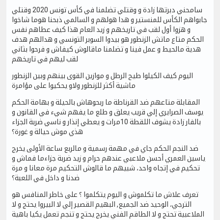
سامحني دبرتها زادة و وقتلي تضلمنا في كأس تونس 2020 وقتلي
جابواهم الكأس للمنستير و هدا هولهم و السالمي ذبحنا هوما شاخوا
و هزوا أول لقب في تاريخهم و زيد العام هذا كيف عطاهم نفس
الحكم متاع ماتش الزنطور هو بيدوا السوبر التونسي و هدالهم هدف
هدية مالحيط و عمل فينا و تضلمنا ماقالوش كيفاش و فرحوا بثاني
لقب ليهم في تاريخهم
اليوم كيف الكيلوا طيح الرطل و موازين القوى بينهم وبين الزنطور
ماشية أكثر للزنطور ولاو يحكيوا على مؤامرة
المقابلة متاعهم ضد القرناطة ما ربحوهاش بالحيلة و بهامة الحكم
يوسف الصرايري إلي قريب يعلق و طلع ما يفهم شيء في القانون و
بالفار زادة يشوف اللقطة 10مرات و يعطي إنذار و ناسي ضربة الجزاء
هذي موش حيالة و غورة؟
ضد النجم الحكم جاي في مهمة رسمية و مالربع ساعة الأولى يخرج
ياسين العمري أحسن ملاعبي عندهم حرام و زيد ضربة جزاءما فماش و
تحكيم في إتجاه واحد، شبيهم ما قالوش التحكيم مرة معانا و مرة
ضدنا و داخل في اللعبة؟
تعرف علاش ما تكلموش و اليوم يتكلموا ؟ على خاطر المنافس هو
الترجي، الوحيد ضد الجميع, البهيم القصير إلي لا البيروا يحتج و لا
الملاعبية تحتج و لا الطاقم الفني يخرج يحتج و تنجم تعمل يكيا باهية