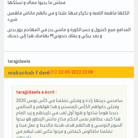
فماش ما يجيوا معاك و تسلكها
الكلها فاهمة اللعبة و تكركر فيها علينا و في بالهم ماناش فاهمين
شيء
المدافع ضيع كنترول و خسر الكورة و ماشي يدز في المهاجم بزوز يدين
و يعد يبكي و يقلك ذبحوني!!!! بهامتك هيا إلي ذبحتك
tarajjidawla
makachah f dem
#202
22-05-2022 23:08
tarajjidawla a écrit :
سامحني دربتها زادة و وقتلي تضلمنا في كأس تونس 2020
وقتلي جابواهم الكأس للمنستير و هدا هولهم و السالمي
ذبحنا هوما شاخوا و هزوا أول لقب في تاريخهم و زيد العام
هذا كيف عطاهم نفس الحكم متاع ماتش الزنطور هو بيدوا
السوبر التونسي و هدالهم هدف هدية مالحيط و عمل فينا و
تضلمنا ماقالوش كيفاش و فرحوا بثاني لقب ليهم في
تاريخهم