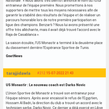
Nationale : « Nous allons très bientôt annoncé le nom du futur
entraineur de l’équipe première. Nous promettons à nos
supporters de mettre tous les moyens nécessaires afin de
garantir la stabilité des résultats de l’équipe et de réaliser un
parcours honorable lors de notre première participation en
ligue des champions. Benzarti ? Nous lui avons présenté une
offre très alléchante, mais il avait déjà trouvé l’accord avec le
Raja de Casablanca ».
La saison écoulée, l’US Monastir a terminé à la deuxième place
du classement derrière l’Espérance Sportive de Tunis.
GnetNews
tarajjidawla
#212
15-07-2022 21:43
US Monastir : Le nouveau coach est Darko Novic
L’Union Sportive de Monastir a trouvé son entraineur pour
l’équipe séniors. Après avoir encaissé le refus de l’Egyptien,
Hossam Al Badri, la direction du club a trouvé un accord avec le
technicien serbe, Darko Novic. Ce dernier a déjà exercé en Libye