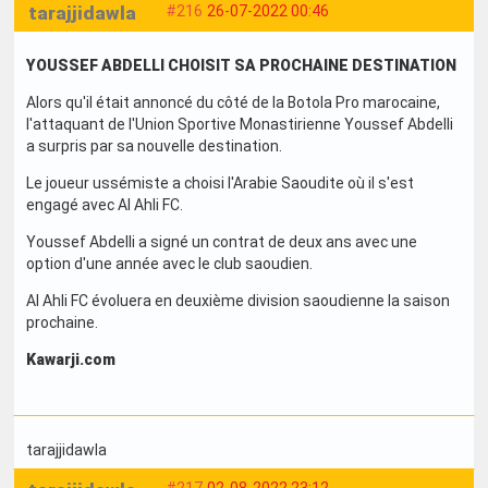
tarajjidawla
#216
26-07-2022 00:46
YOUSSEF ABDELLI CHOISIT SA PROCHAINE DESTINATION
Alors qu'il était annoncé du côté de la Botola Pro marocaine,
l'attaquant de l'Union Sportive Monastirienne Youssef Abdelli
a surpris par sa nouvelle destination.
Le joueur ussémiste a choisi l'Arabie Saoudite où il s'est
engagé avec Al Ahli FC.
Youssef Abdelli a signé un contrat de deux ans avec une
option d'une année avec le club saoudien.
Al Ahli FC évoluera en deuxième division saoudienne la saison
prochaine.
Kawarji.com
tarajjidawla