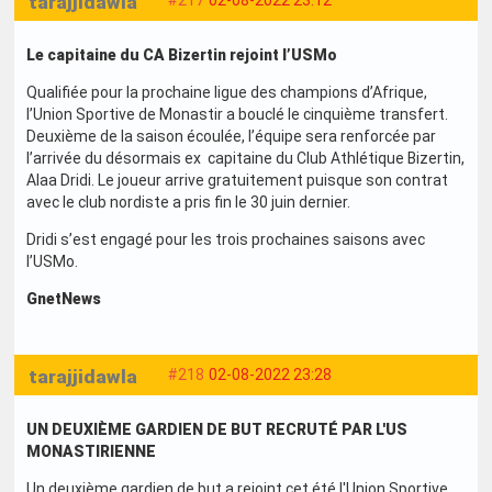
tarajjidawla
#217
02-08-2022 23:12
Le capitaine du CA Bizertin rejoint l’USMo
Qualifiée pour la prochaine ligue des champions d’Afrique,
l’Union Sportive de Monastir a bouclé le cinquième transfert.
Deuxième de la saison écoulée, l’équipe sera renforcée par
l’arrivée du désormais ex capitaine du Club Athlétique Bizertin,
Alaa Dridi. Le joueur arrive gratuitement puisque son contrat
avec le club nordiste a pris fin le 30 juin dernier.
Dridi s’est engagé pour les trois prochaines saisons avec
l’USMo.
GnetNews
tarajjidawla
#218
02-08-2022 23:28
UN DEUXIÈME GARDIEN DE BUT RECRUTÉ PAR L'US
MONASTIRIENNE
Un deuxième gardien de but a rejoint cet été l'Union Sportive