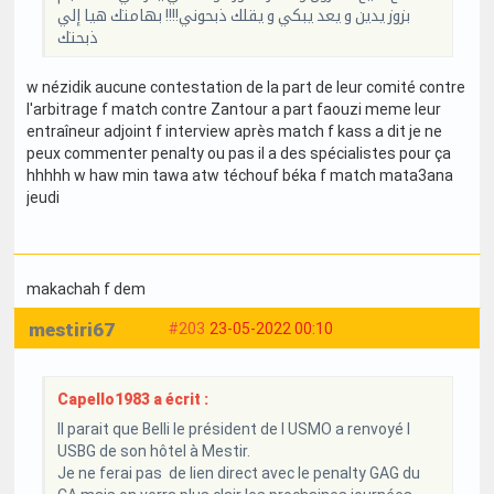
بزوز يدين و يعد يبكي و يقلك ذبحوني!!!! بهامتك هيا إلي
ذبحتك
w nézidik aucune contestation de la part de leur comité contre
l'arbitrage f match contre Zantour a part faouzi meme leur
entraîneur adjoint f interview après match f kass a dit je ne
peux commenter penalty ou pas il a des spécialistes pour ça
hhhhh w haw min tawa atw téchouf béka f match mata3ana
jeudi
makachah f dem
mestiri67
#203
23-05-2022 00:10
Capello1983 a écrit :
Il parait que Belli le président de l USMO a renvoyé l
USBG de son hôtel à Mestir.
Je ne ferai pas de lien direct avec le penalty GAG du