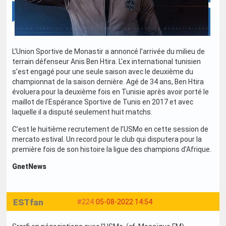
L’Union Sportive de Monastir a annoncé l’arrivée du milieu de
terrain défenseur Anis Ben Htira. L’ex international tunisien
s’est engagé pour une seule saison avec le deuxième du
championnat de la saison dernière. Agé de 34 ans, Ben Htira
évoluera pour la deuxième fois en Tunisie après avoir porté le
maillot de l’Espérance Sportive de Tunis en 2017 et avec
laquelle il a disputé seulement huit matchs.
C’est le huitième recrutement de l’USMo en cette session de
mercato estival. Un record pour le club qui disputera pour la
première fois de son histoire la ligue des champions d’Afrique.
GnetNews
ESTfan
#224
05-08-2022 14:54