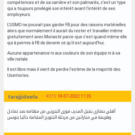
compétences et de sa carrière et son palmarès, c'est un type
qui a toujours privilégié son intérêt avant l'intérêt de ses
employeurs.
L'USMO ne pouvait pas garder FB pour des raisons matérielles
alors que normalement il aurait du rester et travailler même
gratuitement avec Monastir parce-que c'est quand même elle
qui à permis à FB de devenir ce qu'il est aujourd'hui.
Aucune appartenance ni aux couleurs de son équipe ni à sa
ville natale.
Il est libre mais il vient de perdre l'estime de la majorité des
Usemistes.
tarajjidawla
#215
18-07-2022 11:35
أهلي بنغازي يقيل المدرب فوزي البنزرتي من مهامه بعد تعادل
وهزيمة في مباراتين من مرحلة التتويج المقامة حاليا بتونس