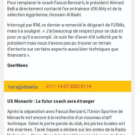
Pour remplacer le coach Faouzi Benzarti, le président Ahmed
Belli a directement contacté l’ex entraineur d’Al Ahly et de la
sélection égyptienne, Hossam Al Badri.
Interrogé par IFM, ce dernier a remercié le dirigeant de l’USMo,
mais il a souligné : « J’ai beaucoup de respect pour ce club et
pour ce qu’il a accompli. Je suis fier d’avoir été sollicité par le
président mais nous n’avons pas pu trouver un terrain
d’entente sur certains aspects aussi bien techniques que
financiers ».
GnetNews
tarajjidawla
#211
14-07-2022 21:14
US Monastir : Le futur coach sera étranger
Après la séparation avec Faouzi Benzarti, l’Union Sportive de
Monastir est encore à la recherche d’un nouveau staff
technique. Selon le porte parole du club, les pistes locales ont
été écartées. Tarek Sayadi a déclaré sur les ondes de la Radio