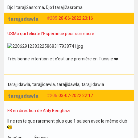
Djo1taraji2asroma
, Djo1taraji2asroma
tarajjidawla
#205
28-06-2022 23:16
USMo qui félicite l'Espérance pour son sacre
Très bonne intention et c'est une première en Tunisie ❤️
tarajjidawla
, tarajjidawla
, tarajjidawla
, tarajjidawla
tarajjidawla
#206
03-07-2022 22:17
FB en direction de Ahly Benghazi
Il ne reste que rarement plus que 1 saison avec le même club
Années Équipe