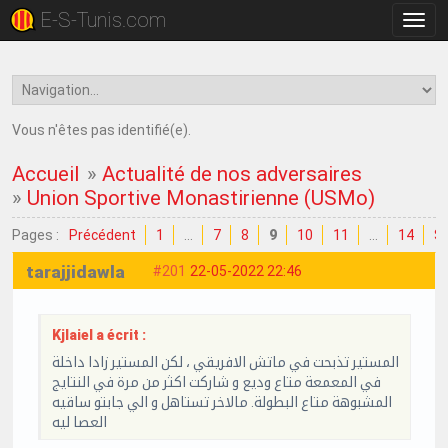
E-S-Tunis.com
Bascu
la
navig
Vous n'êtes pas identifié(e).
Accueil
»
Actualité de nos adversaires
»
Union Sportive Monastirienne (USMo)
Pages :
Précédent
1
…
7
8
9
10
11
…
14
Su
tarajjidawla
#201
22-05-2022 22:46
Kjlaiel a écrit :
المستير تذبحت في ماتش الافريقي ، لكن المستير زادا داخلة
في المعمعة متاع وديع و شاركت اكثر من مرة في النتايج
المشبوهة متاع البطولة. مالاخر تستاهل و الي جابتو ساقيه
العصا ليه