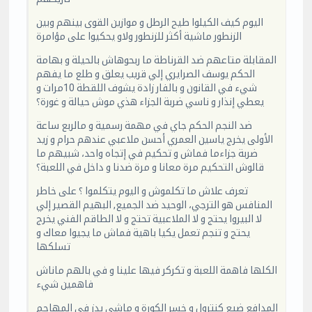
اليوم كيف الكيلوا طيح الرطل و موازين القوى بينهم وبين
الزنطور ماشية أكثر للزنطور ولاو يحكيوا على مؤامرة
المقابلة متاعهم ضد القرناطة ما ربحوهاش بالحيلة و بهامة
الحكم يوسف الصرايري إلي قريب يعلق و طلع ما يفهم
شيء في القانون و بالفار زادة يشوف اللقطة 10مرات و
يعطي إنذار و ناسي ضربة الجزاء هذي موش حيالة و غورة؟
ضد النجم الحكم جاي في مهمة رسمية و مالربع ساعة
الأولى يخرج ياسين العمري أحسن ملاعبي عندهم حرام و زيد
ضربة جزاءما فماش و تحكيم في إتجاه واحد، شبيهم ما
قالوش التحكيم مرة معانا و مرة ضدنا و داخل في اللعبة؟
تعرف علاش ما تكلموش و اليوم يتكلموا ؟ على خاطر
المنافس هو الترجي، الوحيد ضد الجميع, البهيم القصير إلي
لا البيروا يحتج و لا الملاعبية تحتج و لا الطاقم الفني يخرج
يحتج و تنجم تعمل يكيا باهية فماش ما يجيوا معاك و
تسلكها
الكلها فاهمة اللعبة و تكركر فيها علينا و في بالهم ماناش
فاهمين شيء
المدافع ضيع كنترول و خسر الكورة و ماشي يدز في المهاجم