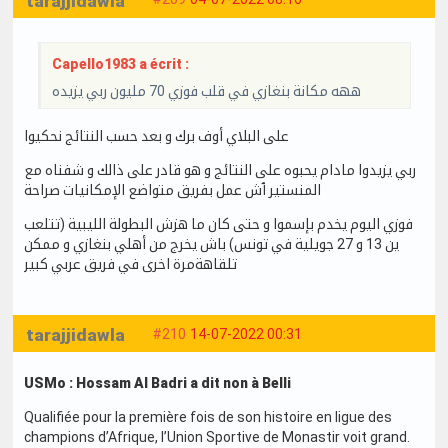
tarajjidawla
Capello1983 a écrit :
ههه مكانة بنغازي في قلب فوزي 70 مليون ربي يزيده
على البلاي أوف برك و بعد حسب النتائج نحكيوا
ربي يزيدوا مادام يحبوه على النتائج و هو قادر على ذالك و شفناه مع
المنستير ٱش عمل بفريق متواضع الإمكانيات صراحة
فوزي اليوم يخدم بإسموا و حتى كان ما هزش البطولة الليبية (تتلعب
ين 13 و 27 جويلية في تونس) باش يخرج من أهلي بنغازي و ممكن
تلقاهةمرة اخرى في فريق عربي كبير
tarajjidawla
#210
14-07-2022 00:31
USMo : Hossam Al Badri a dit non à Belli
Qualifiée pour la première fois de son histoire en ligue des
champions d’Afrique, l’Union Sportive de Monastir voit grand.