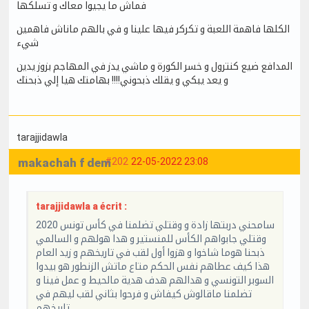
فماش ما يجيوا معاك و تسلكها
الكلها فاهمة اللعبة و تكركر فيها علينا و في بالهم ماناش فاهمين
شيء
المدافع ضيع كنترول و خسر الكورة و ماشي يدز في المهاجم بزوز يدين
و يعد يبكي و يقلك ذبحوني!!!! بهامتك هيا إلي ذبحتك
tarajjidawla
makachah f dem
#202
22-05-2022 23:08
tarajjidawla a écrit :
سامحني دربتها زادة و وقتلي تضلمنا في كأس تونس 2020
وقتلي جابواهم الكأس للمنستير و هدا هولهم و السالمي
ذبحنا هوما شاخوا و هزوا أول لقب في تاريخهم و زيد العام
هذا كيف عطاهم نفس الحكم متاع ماتش الزنطور هو بيدوا
السوبر التونسي و هدالهم هدف هدية مالحيط و عمل فينا و
تضلمنا ماقالوش كيفاش و فرحوا بثاني لقب ليهم في
تاريخهم