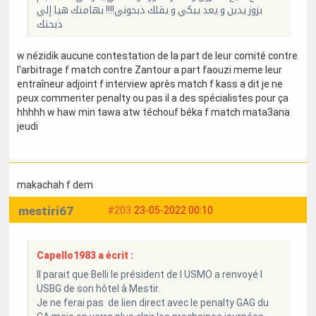
بزوز يدين و يعد يبكي و يقلك ذبحوني!!!! بهامتك هيا إلي
ذبحتك
w nézidik aucune contestation de la part de leur comité contre
l'arbitrage f match contre Zantour a part faouzi meme leur
entraîneur adjoint f interview après match f kass a dit je ne
peux commenter penalty ou pas il a des spécialistes pour ça
hhhhh w haw min tawa atw téchouf béka f match mata3ana
jeudi
makachah f dem
mestiri67
#203
23-05-2022 00:10
Capello1983 a écrit :
Il parait que Belli le président de l USMO a renvoyé l
USBG de son hôtel à Mestir.
Je ne ferai pas de lien direct avec le penalty GAG du