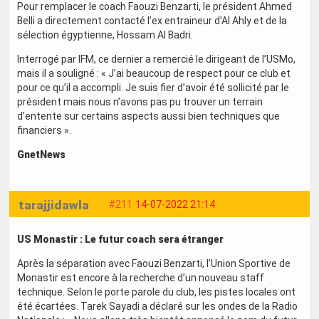
Pour remplacer le coach Faouzi Benzarti, le président Ahmed
Belli a directement contacté l’ex entraineur d’Al Ahly et de la
sélection égyptienne, Hossam Al Badri.
Interrogé par IFM, ce dernier a remercié le dirigeant de l’USMo,
mais il a souligné : « J’ai beaucoup de respect pour ce club et
pour ce qu’il a accompli. Je suis fier d’avoir été sollicité par le
président mais nous n’avons pas pu trouver un terrain
d’entente sur certains aspects aussi bien techniques que
financiers ».
GnetNews
tarajjidawla
#211
14-07-2022 21:14
US Monastir : Le futur coach sera étranger
Après la séparation avec Faouzi Benzarti, l’Union Sportive de
Monastir est encore à la recherche d’un nouveau staff
technique. Selon le porte parole du club, les pistes locales ont
été écartées. Tarek Sayadi a déclaré sur les ondes de la Radio