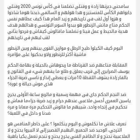
سامحني دبرتها زادة و وقتلي تضلمنا في كأس تونس 2020 وقتلي
جابواهم الكأس للمنستير و هدا هولهم و السالمي ذبحنا هوما شاخوا
و هزوا أول لقب في تاريخهم و زيد العام هذا كيف عطاهم نفس
الحكم متاع ماتش الزنطور هو بيدوا السوبر التونسي و هدالهم هدف
هدية مالحيط و عمل فينا و تضلمنا ماقالوش كيفاش و فرحوا بثاني
لقب ليهم في تاريخهم
اليوم كيف الكيلوا طيح الرطل و موازين القوى بينهم وبين الزنطور
ماشية أكثر للزنطور ولاو يحكيوا على مؤامرة
المقابلة متاعهم ضد القرناطة ما ربحوهاش بالحيلة و بهامة الحكم
يوسف الصرايري إلي قريب يعلق و طلع ما يفهم شيء في القانون و
بالفار زادة يشوف اللقطة 10مرات و يعطي إنذار و ناسي ضربة الجزاء
هذي موش حيالة و غورة؟
ضد النجم الحكم جاي في مهمة رسمية و مالربع ساعة الأولى يخرج
ياسين العمري أحسن ملاعبي عندهم حرام و زيد ضربة جزاءما فماش و
تحكيم في إتجاه واحد، شبيهم ما قالوش التحكيم مرة معانا و مرة
ضدنا و داخل في اللعبة؟
تعرف علاش ما تكلموش و اليوم يتكلموا ؟ على خاطر المنافس هو
الترجي، الوحيد ضد الجميع, البهيم القصير إلي لا البيروا يحتج و لا
الملاعبية تحتج و لا الطاقم الفني يخرج يحتج و تنجم تعمل يكيا باهية