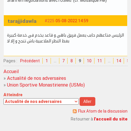
Srarfi en négociations avec l'USMo. (cf. Mosaïque FM)
tarajjidawla
#225
05-08-2022 14:59
الرئيس متاعهم حابب يعمل فريق باهي و قاعد يخدم في خدمة كبيرة
بغظ النظر الملاعبية باش تنجح و إلا لا
Pages :
Précédent
1
…
7
8
9
10
11
…
14
Su
Accueil
»
Actualité de nos adversaires
»
Union Sportive Monastirienne (USMo)
Atteindre
Flux Atom de la discussion
l'accueil du site
Retourner à