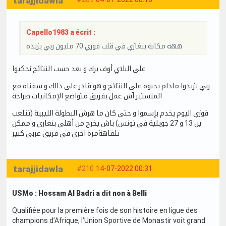
tarajjidawla
Capello1983 a écrit :
ههه مكانة بنغازي في قلب فوزي 70 مليون ربي يزيده
على البلاي أوف برك و بعد حسب النتائج نحكيوا
ربي يزيدوا مادام يحبوه على النتائج و هو قادر على ذالك و شفناه مع
المنستير ٱش عمل بفريق متواضع الإمكانيات صراحة
فوزي اليوم يخدم بإسموا و حتى كان ما هزش البطولة الليبية (تتلعب
ين 13 و 27 جويلية في تونس) باش يخرج من أهلي بنغازي و ممكن
تلقاهةمرة اخرى في فريق عربي كبير
tarajjidawla
#210
14-07-2022 00:31
USMo : Hossam Al Badri a dit non à Belli
Qualifiée pour la première fois de son histoire en ligue des
champions d’Afrique, l’Union Sportive de Monastir voit grand.