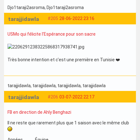
Djo1taraji2asroma
, Djo1taraji2asroma
tarajjidawla
#205
28-06-2022 23:16
USMo qui félicite l'Espérance pour son sacre
Très bonne intention et c'est une première en Tunisie ❤️
tarajjidawla
, tarajjidawla
, tarajjidawla
, tarajjidawla
tarajjidawla
#206
03-07-2022 22:17
FB en direction de Ahly Benghazi
Il ne reste que rarement plus que 1 saison avec le même club
Années Équipe