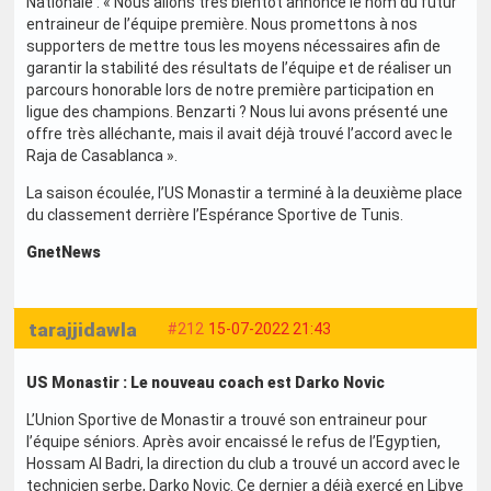
Nationale : « Nous allons très bientôt annoncé le nom du futur
entraineur de l’équipe première. Nous promettons à nos
supporters de mettre tous les moyens nécessaires afin de
garantir la stabilité des résultats de l’équipe et de réaliser un
parcours honorable lors de notre première participation en
ligue des champions. Benzarti ? Nous lui avons présenté une
offre très alléchante, mais il avait déjà trouvé l’accord avec le
Raja de Casablanca ».
La saison écoulée, l’US Monastir a terminé à la deuxième place
du classement derrière l’Espérance Sportive de Tunis.
GnetNews
tarajjidawla
#212
15-07-2022 21:43
US Monastir : Le nouveau coach est Darko Novic
L’Union Sportive de Monastir a trouvé son entraineur pour
l’équipe séniors. Après avoir encaissé le refus de l’Egyptien,
Hossam Al Badri, la direction du club a trouvé un accord avec le
technicien serbe, Darko Novic. Ce dernier a déjà exercé en Libye