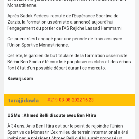
Monastirienne.
Après Sadok Yedees, recruté de l'Espérance Sportive de
Zarzis, la formation ussémiste a annoncé aujourd'hui
l'engagement du portier de l'AS Rejiche Lassad Hammami.
Ce joueur s'est engagé pour une période de trois ans avec
l'Union Sportive Monastirienne.
Cet été, le gardien de but titulaire de la formation ussémiste
Béchir Ben Said a été courtisé par plusieurs clubs et des échos
font état d'un possible départ durant ce mercato.
Kawarji.com
tarajjidawla
#219
03-08-2022 16:23
USMo : Ahmed Belli discute avec Ben Htira
À 34 ans, Anis Ben Htira est sur le point de rejoindre l’Union
Sportive de Monastir. L’ex milieu de terrain international a été
invité par le président Ahmed Belli qui lui aurait proposé un