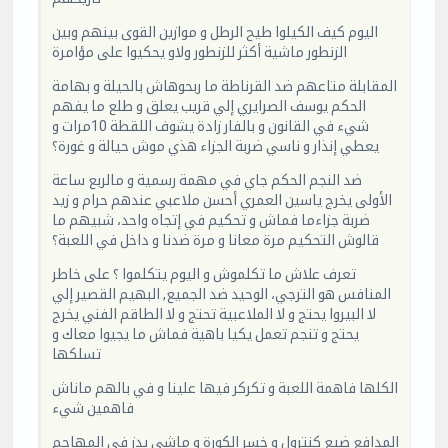
اليوم كيف الكيلوا طيح الرطل و موازين القوى بينهم وبين
الزنطور ماشية أكثر للزنطور ولاو يحكيوا على مؤامرة
المقابلة متاعهم ضد القرناطة ما ربحوهاش بالحيلة و بهامة
الحكم يوسف الصرايري إلي قريب يعلق و طلع ما يفهم
شيء في القانون و بالفار زادة يشوف اللقطة 10مرات و
يعطي إنذار و ناسي ضربة الجزاء هذي موش حيالة و غورة؟
ضد النجم الحكم جاي في مهمة رسمية و مالربع ساعة
الأولى يخرج ياسين العمري أحسن ملاعبي عندهم حرام و زيد
ضربة جزاءما فماش و تحكيم في إتجاه واحد، شبيهم ما
قالوش التحكيم مرة معانا و مرة ضدنا و داخل في اللعبة؟
تعرف علاش ما تكلموش و اليوم يتكلموا ؟ على خاطر
المنافس هو الترجي، الوحيد ضد الجميع, البهيم القصير إلي
لا البيروا يحتج و لا الملاعبية تحتج و لا الطاقم الفني يخرج
يحتج و تنجم تعمل يكيا باهية فماش ما يجيوا معاك و
تسلكها
الكلها فاهمة اللعبة و تكركر فيها علينا و في بالهم ماناش
فاهمين شيء
المدافع ضيع كنترول و خسر الكورة و ماشي يدز في المهاجم