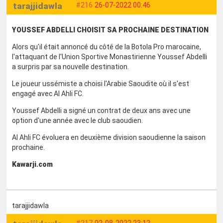
tarajjidawla
#216
26-07-2022 00:46
YOUSSEF ABDELLI CHOISIT SA PROCHAINE DESTINATION
Alors qu'il était annoncé du côté de la Botola Pro marocaine,
l'attaquant de l'Union Sportive Monastirienne Youssef Abdelli
a surpris par sa nouvelle destination.
Le joueur ussémiste a choisi l'Arabie Saoudite où il s'est
engagé avec Al Ahli FC.
Youssef Abdelli a signé un contrat de deux ans avec une
option d'une année avec le club saoudien.
Al Ahli FC évoluera en deuxième division saoudienne la saison
prochaine.
Kawarji.com
tarajjidawla