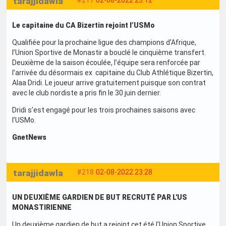
tarajjidawla
#217
02-08-2022 23:12
Le capitaine du CA Bizertin rejoint l’USMo
Qualifiée pour la prochaine ligue des champions d’Afrique,
l’Union Sportive de Monastir a bouclé le cinquième transfert.
Deuxième de la saison écoulée, l’équipe sera renforcée par
l’arrivée du désormais ex capitaine du Club Athlétique Bizertin,
Alaa Dridi. Le joueur arrive gratuitement puisque son contrat
avec le club nordiste a pris fin le 30 juin dernier.
Dridi s’est engagé pour les trois prochaines saisons avec
l’USMo.
GnetNews
tarajjidawla
#218
02-08-2022 23:28
UN DEUXIÈME GARDIEN DE BUT RECRUTÉ PAR L'US
MONASTIRIENNE
Un deuxième gardien de but a rejoint cet été l'Union Sportive