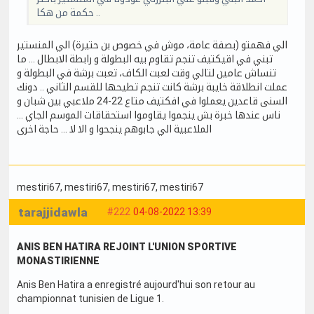
حكمة من هكا ..
الي فهمتو (بصفة عامة، موش في خصوص بن حتيرة) الي المنستير
تبني في اقيكتيف تنجم تقاوم بيه البطولة و رابطة الابطال … ما
تنساش عامين لتالي وقت لعبت الكاف، تعبت برشة في البطولة و
عملت انطلاقة خايبة برشة كانت تنجم تطيحها للقسم الثاني .. دونك
السنى قاعدين يعملوا في افكتيف متاع 22-24 ملاعبي بين شبان و
ناس عندها خبرة بش ينجموا يقاوموا استحقاقات الموسم الجاي …
الملاعبية الي جابوهم ينجحوا و الا لا … حاجة اخرى
mestiri67
, mestiri67
, mestiri67
, mestiri67
tarajjidawla
#222
04-08-2022 13:39
ANIS BEN HATIRA REJOINT L'UNION SPORTIVE
MONASTIRIENNE
Anis Ben Hatira a enregistré aujourd'hui son retour au
championnat tunisien de Ligue 1.