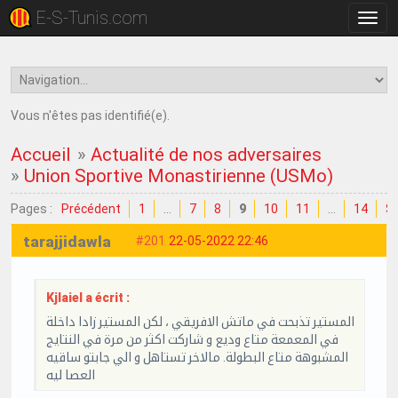
E-S-Tunis.com
Bascu
la
navig
Vous n'êtes pas identifié(e).
Accueil
»
Actualité de nos adversaires
»
Union Sportive Monastirienne (USMo)
Pages :
Précédent
1
…
7
8
9
10
11
…
14
Su
tarajjidawla
#201
22-05-2022 22:46
Kjlaiel a écrit :
المستير تذبحت في ماتش الافريقي ، لكن المستير زادا داخلة
في المعمعة متاع وديع و شاركت اكثر من مرة في النتايج
المشبوهة متاع البطولة. مالاخر تستاهل و الي جابتو ساقيه
العصا ليه