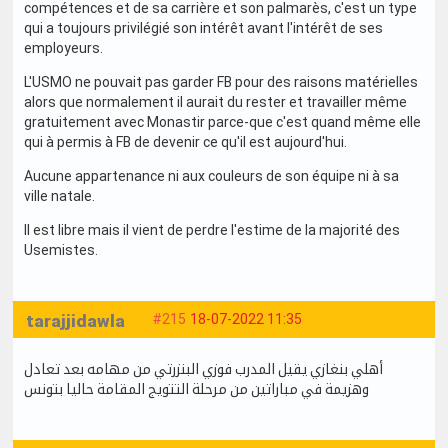
compétences et de sa carrière et son palmarès, c'est un type
qui a toujours privilégié son intérêt avant l'intérêt de ses
employeurs.
L'USMO ne pouvait pas garder FB pour des raisons matérielles
alors que normalement il aurait du rester et travailler même
gratuitement avec Monastir parce-que c'est quand même elle
qui à permis à FB de devenir ce qu'il est aujourd'hui.
Aucune appartenance ni aux couleurs de son équipe ni à sa
ville natale.
Il est libre mais il vient de perdre l'estime de la majorité des
Usemistes.
tarajjidawla
#215
18-07-2022 11:35
أهلي بنغازي يقيل المدرب فوزي البنزرتي من مهامه بعد تعادل
وهزيمة في مباراتين من مرحلة التتويج المقامة حاليا بتونس