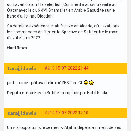
où il avait conduit la sélection. Comme il a aussi travaillé au
Qatar avec le club d’Al Shamal et en Arabie Saoudite sur le
banc d’al Ittihad Djeddah.
Sa dernière expérience était furtive en Algérie, où il avait pris
les commandes de l’Entente Sportive de Setif entre le mois
d’avril et juin 2022.
GnetNews
tarajjidawla
#213
15-07-2022 21:44
juste parce-qu'il avait éliminé l'EST en CL
Déjà il a été viré avec Setif et remplacé par Nabil Kouki
tarajjidawla
#214
17-07-2022 12:10
Un vrai opportuniste ce mec w Allah indépendamment de ses