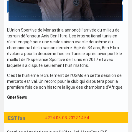
L’Union Sportive de Monastir a annoncé l’arrivée du milieu de
terrain défenseur Anis Ben Htira. L’ex international tunisien
s’est engagé pour une seule saison avec le deuxième du
championnat de la saison dernière. Agé de 34 ans, Ben Htira
évoluera pour la deuxième fois en Tunisie après avoir porté le
maillot de l’Espérance Sportive de Tunis en 2017 et avec
laquelle il a disputé seulement huit matchs.
C’est le huitième recrutement de l’USMo en cette session de
mercato estival. Un record pour le club qui disputera pour la
première fois de son histoire la ligue des champions d’Afrique.
GnetNews
ESTfan
#224
05-08-2022 14:54