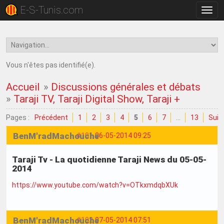
E-S-Tunis.com
Bascu
la
navig
Vous n'êtes pas identifié(e).
Accueil
»
Discussions générales et débats
»
Taraji TV, Taraji Digital Show, Taraji +
Pages :
Précédent
1
2
3
4
5
6
7
…
13
Suiv
BenM'radMachouche
#101
06-05-2014 09:25
Taraji Tv - La quotidienne Taraji News du 05-05-
2014
https://www.youtube.com/watch?v=OTkxmdqbXUk
BenM'radMachouche
#102
07-05-2014 07:51