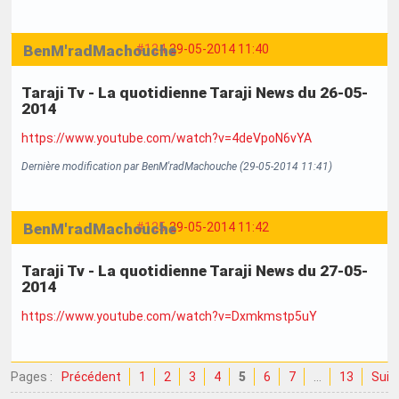
BenM'radMachouche
#124
29-05-2014 11:40
Taraji Tv - La quotidienne Taraji News du 26-05-
2014
https://www.youtube.com/watch?v=4deVpoN6vYA
Dernière modification par BenM'radMachouche (29-05-2014 11:41)
BenM'radMachouche
#125
29-05-2014 11:42
Taraji Tv - La quotidienne Taraji News du 27-05-
2014
https://www.youtube.com/watch?v=Dxmkmstp5uY
Pages :
Précédent
1
2
3
4
5
6
7
…
13
Suiv