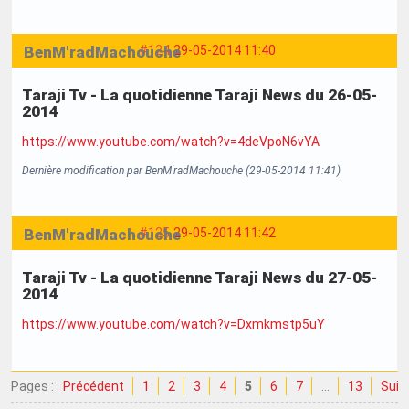
BenM'radMachouche
#124
29-05-2014 11:40
Taraji Tv - La quotidienne Taraji News du 26-05-
2014
https://www.youtube.com/watch?v=4deVpoN6vYA
Dernière modification par BenM'radMachouche (29-05-2014 11:41)
BenM'radMachouche
#125
29-05-2014 11:42
Taraji Tv - La quotidienne Taraji News du 27-05-
2014
https://www.youtube.com/watch?v=Dxmkmstp5uY
Pages :
Précédent
1
2
3
4
5
6
7
…
13
Suiv