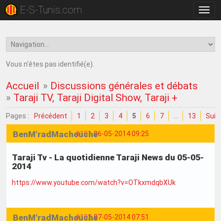
E-S-Tunis.com
Bascu
la
navig
Vous n'êtes pas identifié(e).
Accueil
»
Discussions générales et débats
»
Taraji TV, Taraji Digital Show, Taraji +
Pages :
Précédent
1
2
3
4
5
6
7
…
13
Suiv
BenM'radMachouche
#101
06-05-2014 09:25
Taraji Tv - La quotidienne Taraji News du 05-05-
2014
https://www.youtube.com/watch?v=OTkxmdqbXUk
BenM'radMachouche
#102
07-05-2014 07:51