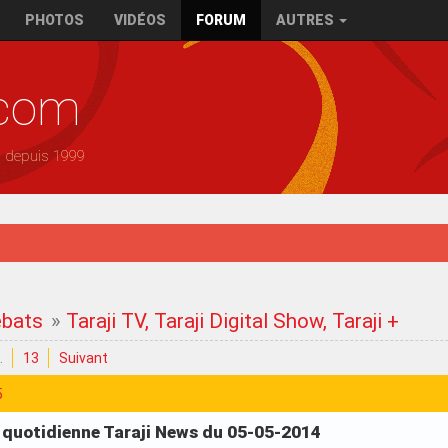
PHOTOS
VIDÉOS
FORUM
AUTRES
.com
— depuis 1999
ébats
»
Taraji TV, Taraji Digital Show, Taraji +
…
13
Suivant
5
a quotidienne Taraji News du 05-05-2014