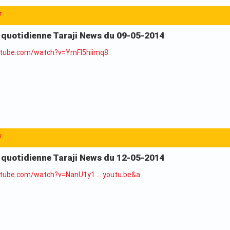
7
a quotidienne Taraji News du 09-05-2014
utube.com/watch?v=YmFl5hiimq8
7
a quotidienne Taraji News du 12-05-2014
utube.com/watch?v=NanU1y1 … youtu.be&a