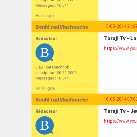
Messages : 16 544
Hors ligne
BenM'radMachouche
15-05-2014 21:2
Taraji Tv - L
Rédacteur
https://www.yo
Lieu : petaouchnok
Inscription : 06-11-2009
Messages : 16 544
Hors ligne
BenM'radMachouche
16-05-2014 07:0
Taraji Tv - J
Rédacteur
https://www.yo