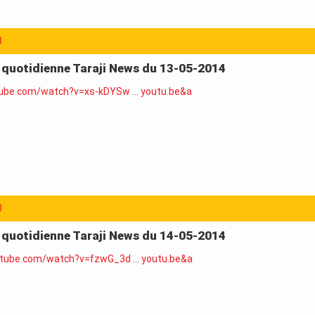
8
a quotidienne Taraji News du 13-05-2014
tube.com/watch?v=xs-kDYSw … youtu.be&a
0
a quotidienne Taraji News du 14-05-2014
utube.com/watch?v=fzwG_3d … youtu.be&a