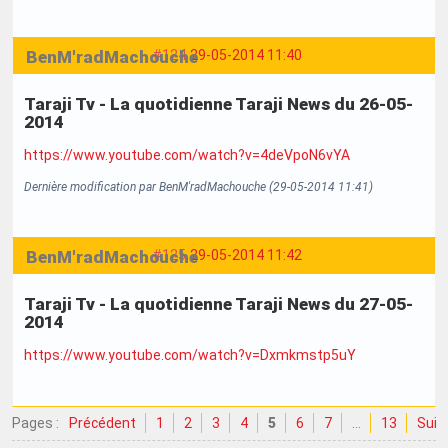
BenM'radMachouche
#124
29-05-2014 11:40
Taraji Tv - La quotidienne Taraji News du 26-05-
2014
https://www.youtube.com/watch?v=4deVpoN6vYA
Dernière modification par BenM'radMachouche (29-05-2014 11:41)
BenM'radMachouche
#125
29-05-2014 11:42
Taraji Tv - La quotidienne Taraji News du 27-05-
2014
https://www.youtube.com/watch?v=Dxmkmstp5uY
Pages :
Précédent
1
2
3
4
5
6
7
…
13
Suiv