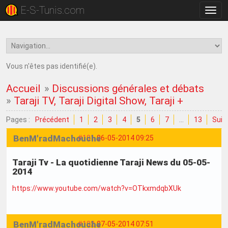
E-S-Tunis.com
Bascu
la
navig
Vous n'êtes pas identifié(e).
Accueil
»
Discussions générales et débats
»
Taraji TV, Taraji Digital Show, Taraji +
Pages :
Précédent
1
2
3
4
5
6
7
…
13
Suiv
BenM'radMachouche
#101
06-05-2014 09:25
Taraji Tv - La quotidienne Taraji News du 05-05-
2014
https://www.youtube.com/watch?v=OTkxmdqbXUk
BenM'radMachouche
#102
07-05-2014 07:51