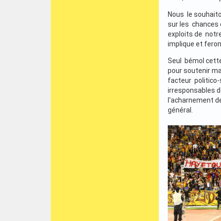
Nous le souhaito
sur les chances 
exploits de notr
implique et fero
Seul bémol cette 
pour soutenir ma
facteur politico
irresponsables 
l'acharnement de
général.