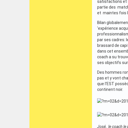
satisfactions et
partie des match
et maintes fois l
Bilan globalement
'expérience acqu
professionnalism
par ses cadres: l
brassard de capi
dans cet ensemble
coach a su trouve
ses objectifs sur 
Des hommes rompu
pas et y vont ch
que l'EST possède
continent noir.
José, le coach le 