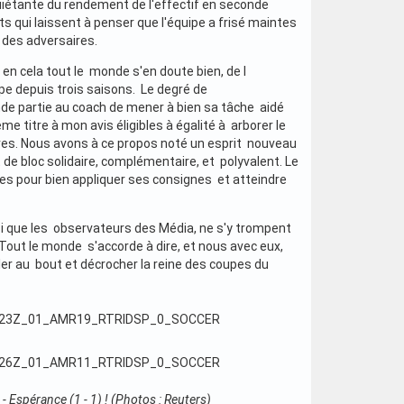
uiétante du rendement de l'effectif en seconde
s qui laissent à penser que l'équipe a frisé maintes
n des adversaires.
 en cela tout le monde s'en doute bien, de l
pe depuis trois saisons. Le degré de
nde partie au coach de mener à bien sa tâche aidé
e titre à mon avis éligibles à égalité à arborer le
ires. Nous avons à ce propos noté un esprit nouveau
 de bloc solidaire, complémentaire, et polyvalent. Le
bles pour bien appliquer ses consignes et atteindre
i que les observateurs des Média, ne s'y trompent
Tout le monde s'accorde à dire, et nous avec eux,
aller au bout et décrocher la reine des coupes du
- Espérance (1 - 1) ! (Photos : Reuters)