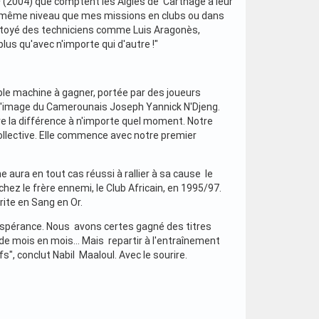
 (2004) que comptent les Aigles de Carthage à leur
u même niveau que mes missions en clubs ou dans
 côtoyé des techniciens comme Luis Aragonès,
lus qu'avec n'importe qui d'autre !"
able machine à gagner, portée par des joueurs
à l'image du Camerounais Joseph Yannick N'Djeng.
 la différence à n'importe quel moment. Notre
collective. Elle commence avec notre premier
ura en tout cas réussi à rallier à sa cause le
z le frère ennemi, le Club Africain, en 1995/97.
rite en Sang en Or.
'Espérance. Nous avons certes gagné des titres
, de mois en mois… Mais repartir à l'entraînement
fs", conclut Nabil Maaloul. Avec le sourire.