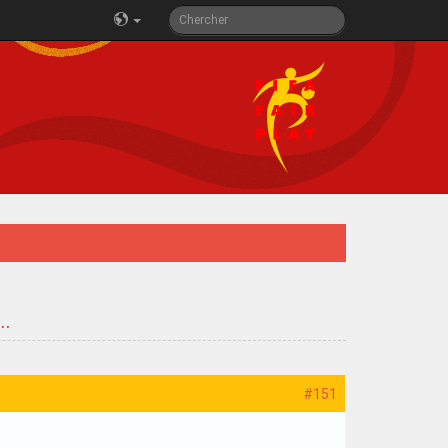
..
#151