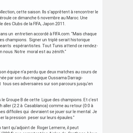
llection, cette saison. Ils s'apprêtent à rencontrer le
 déroule ce dimanche 6 novembre au Maroc. Une
e des Clubs de la FIFA, Japon 2011.
dans un entretien accordé à FIFA.com. "Mais chaque
es champions. Signer un triplé serait historique
irigeants espérantistes. Tout Tunis attend ce rendez-
n nous. Notre moral est au zénith."
, son équipe n'a perdu que deux matches au cours de
menée par son duo magique Oussama Darragi-
t tous ses adversaires sur son parcours jusqu'en
s le Groupe B de cette Ligue des champions. Et c'est
h aller (2:2 à Casablanca) comme au retour (0:0 à
 difficiles qui devraient se jouer sur le mental. Je
ser la pression peser sur leurs épaules."
 tant qu'adjoint de Roger Lemerre, il peut