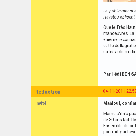
Le public manque 
Hayatou obligent
Que le Très Hau
manoeuvres. La T
énième reconnais
cette déflagrati
satisfaction ulti
Par Hédi BEN S
Rédaction
04-11-2011 22:5
Invité
Maâloul, confia
Même s'il n'a pas
de 30 ans Nabil M
Ensemble, ils on
pourrait y acheve