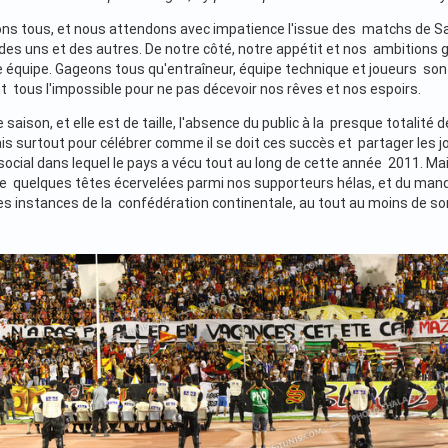
ns tous, et nous attendons avec impatience l'issue des matchs de Sam
des uns et des autres. De notre côté, notre appétit et nos ambitions 
e équipe. Gageons tous qu'entraîneur, équipe technique et joueurs sont
nt tous l'impossible pour ne pas décevoir nos rêves et nos espoirs.
saison, et elle est de taille, l'absence du public à la presque totalité
is surtout pour célébrer comme il se doit ces succès et partager les jo
-social dans lequel le pays a vécu tout au long de cette année 2011.
de quelques têtes écervelées parmi nos supporteurs hélas, et du ma
s instances de la confédération continentale, au tout au moins de son 