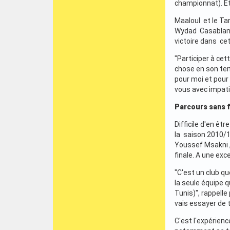
championnat). Et 
Maaloul et le Tar
Wydad Casablanca
victoire dans ce
"Participer à ce
chose en son tem
pour moi et pour 
vous avec impati
Parcours sans fa
Difficile d'en ê
la saison 2010/
Youssef Msakni ,
finale. A une exc
"C'est un club q
la seule équipe 
Tunis)", rappell
vais essayer de t
C'est l'expérien