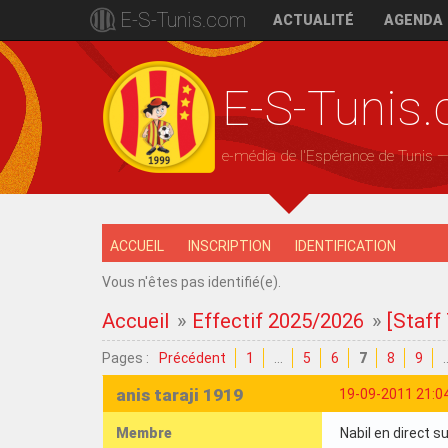
E-S-Tunis.com
ACTUALITÉ
AGENDA
E-S-Tunis
e-média de l'Espérance de Tunis 
ACCUEIL
INSCRIPTION
IDENTIFICATION
Vous n'êtes pas identifié(e).
Accueil
»
Effectif 2025/2026
»
[Staff
Pages :
Précédent
1
…
5
6
7
8
9
anis taraji 1919
19-09-2011 21:0
Membre
Nabil en direct s