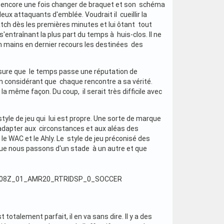
ait encore une fois changer de braquet et son schéma
deux attaquants d'emblée. Voudrait il cueillir la
atch dès les premières minutes et lui ôtant tout
s'entraînant la plus part du temps à huis-clos. Il ne
n mains en dernier recours les destinées des
mesure que le temps passe une réputation de
 en considérant que chaque rencontre a sa vérité.
a même façon. Du coup, il serait très difficile avec
style de jeu qui lui est propre. Une sorte de marque
s'adapter aux circonstances et aux aléas des
le WAC et le Ahly. Le style de jeu préconisé des
e que nous passons d'un stade à un autre et que
totalement parfait, il en va sans dire. Il y a des