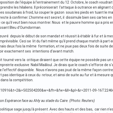
omposition de l'équipe à l'entrainement du 12 Octobre, le coach voudr
prendre les hilaliens. Il préconiserait l'attaque à outrance en alignant 
des soudanais à froid, lui couper le gazon sous les pieds en tuant le m
a reste à confirmer. L'homme est secret, il dissimule bien ses cartes en 
ce qu'il veut bien nous montrer. Nous et le pauvre homme qui a pris e
ssant Bleu d'Oumdorman.
oeuvré depuis le début de son mandat et réussit à établir à fur et à 
imprévisible. Ceci se lit du fait même qu'il prend chaque match à part
mais deux fois la même formation, et ne joue pas deux fois de suite de l
oir exactement ses intentions d'avant match.
it tourné vers la critique diraient que cette équipe ne possède pas un 
mpreinte exclusive Nabil Maâloul. Je dirais que le coach s'efforce de 
e l'effectif disponible. Nous n'avons pas joué de la même façon contre 
st pas identique à ceux du retour, et ainsi de suite au fur et à mesur
 dans la compétition.
n Espérance face au Ahly au stade du Caire. (Photo: Reuters)
olitique sage jusqu'à présent. Avec des hauts et des bas, car rien n'est 