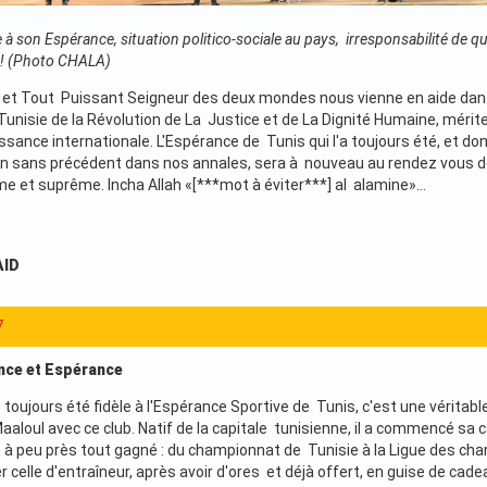
à son Espérance, situation politico-sociale au pays, irresponsabilité de 
 ! (Photo CHALA)
t et Tout Puissant Seigneur des deux mondes nous vienne en aide dan
unisie de la Révolution de La Justice et de La Dignité Humaine, mér
sance internationale. L'Espérance de Tunis qui l'a toujours été, et don
on sans précédent dans nos annales, sera à nouveau au rendez vous de l'
me et suprême. Incha Allah «[***mot à éviter***] al alamine»...
AID
7
nce et Espérance
 toujours été fidèle à l'Espérance Sportive de Tunis, c'est une véritab
aaloul avec ce club. Natif de la capitale tunisienne, il a commencé sa 
t à peu près tout gagné : du championnat de Tunisie à la Ligue des cha
r celle d'entraîneur, après avoir d'ores et déjà offert, en guise de cad