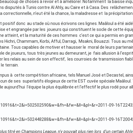
 beaucoup de choses à revoir et à améliorer. Notamment la baisse inq
s disputés à Tunis contre Al Ahly, au Caire et à Casa. Des relâchement
a correctionnelle, n'eut été la chance, la maladresse et la précipitatio
 positif donc au stade où nous écrivons ces lignes. Maâloul a été aidé
ise et engrangée par les joueurs qui constituent le socle de cette équi
e atteint, et la maturité de ces hommes c'est ce qui a permis en gra
es Hichri, Chammam, Korbi, Afful, Darragi, Msakni, Bouazzi. Tous au mêm
taine. Tous capables de motiver et hausser le moral de leurs partena
 de joueurs, tous très jeunes au demeurant, je fais allusion à l'esprit
r les relais au sein de son effectif, les courroies de transmission fia
le terrain.
s à cette compétition africaine, tels Manuel José et Decastel, ains
acun de ses superlatifs élogieux de cette EST cuvée spéciale Maâloul. 
 aujourd'hui l'équipe la plus équilibrée et l'effectif le plus rodé pour 
plus titré en Champions League, n'y pouvait plus rien lors d'un certain Ahly 