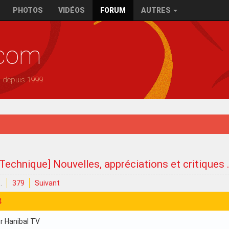
PHOTOS
VIDÉOS
FORUM
AUTRES
.com
— depuis 1999
 Technique] Nouvelles, appréciations et critiques .
…
379
Suivant
4
ur Hanibal TV