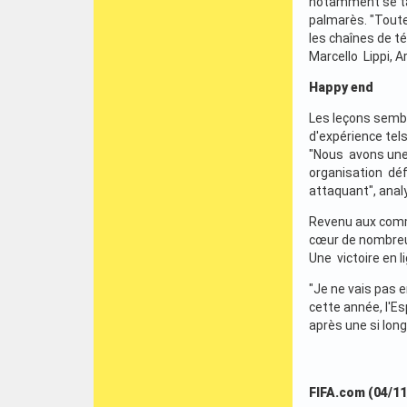
notamment se tar
palmarès. "Tout
les chaînes de t
Marcello Lippi, A
Happy end
Les leçons sembl
d'expérience tel
"Nous avons une 
organisation défe
attaquant", anal
Revenu aux comma
cœur de nombreux
Une victoire en 
"Je ne vais pas 
cette année, l'E
après une si long
FIFA.com (04/11