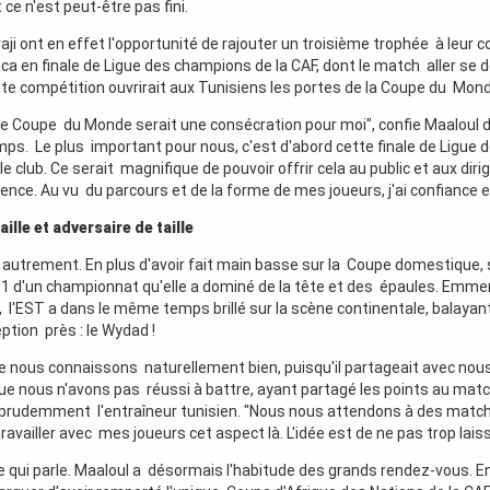
ce n'est peut-être pas fini.
aji ont en effet l'opportunité de rajouter un troisième trophée à leur co
 en finale de Ligue des champions de la CAF, dont le match aller se
tte compétition ouvrirait aux Tunisiens les portes de la Coupe du Mond
tte Coupe du Monde serait une consécration pour moi", confie Maaloul 
ps. Le plus important pour nous, c'est d'abord cette finale de Ligue d
le club. Ce serait magnifique de pouvoir offrir cela au public et aux d
ence. Au vu du parcours et de la forme de mes joueurs, j'ai confiance e
ille et adversaire de taille
tre autrement. En plus d'avoir fait main basse sur la Coupe domestique
11 d'un championnat qu'elle a dominé de la tête et des épaules. Em
 l'EST a dans le même temps brillé sur la scène continentale, balayan
eption près : le Wydad !
ue nous connaissons naturellement bien, puisqu'il partageait avec nou
que nous n'avons pas réussi à battre, ayant partagé les points au matc
e prudemment l'entraîneur tunisien. "Nous nous attendons à des matches
ravailler avec mes joueurs cet aspect là. L'idée est de ne pas trop lais
ce qui parle. Maaloul a désormais l'habitude des grands rendez-vous. En