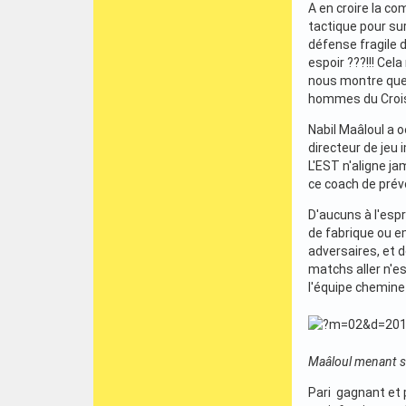
A en croire la c
tactique pour sur
défense fragile 
espoir ???!!! Cel
nous montre que 
hommes du Croi
Nabil Maâloul a 
directeur de jeu 
L'EST n'aligne ja
ce coach de prév
D'aucuns à l'espr
de fabrique ou e
adversaires, et d
matchs aller n'e
l'équipe chemine
Maâloul menant so
Pari gagnant et p