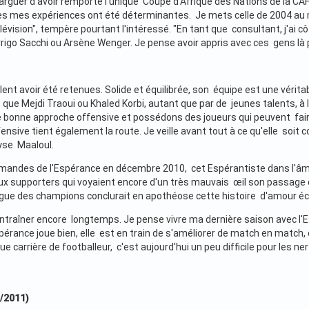
guer d'avoir remporté l'unique Coupe d'Afrique des Nations de la CAF
es mes expériences ont été déterminantes. Je mets celle de 2004 a
élévision", tempère pourtant l'intéressé. "En tant que consultant, j'ai
rrigo Sacchi ou Arsène Wenger. Je pense avoir appris avec ces gens là p
ent avoir été retenues. Solide et équilibrée, son équipe est une vérit
s que Mejdi Traoui ou Khaled Korbi, autant que par de jeunes talents, 
bonne approche offensive et possédons des joueurs qui peuvent faire
nsive tient également la route. Je veille avant tout à ce qu'elle soit 
yse Maaloul.
ndes de l'Espérance en décembre 2010, cet Espérantiste dans l'âme a
 supporters qui voyaient encore d'un très mauvais œil son passage che
ligue des champions conclurait en apothéose cette histoire d'amour éc
entraîner encore longtemps. Je pense vivre ma dernière saison avec l
spérance joue bien, elle est en train de s'améliorer de match en match
ue carrière de footballeur, c'est aujourd'hui un peu difficile pour les ner
/2011)