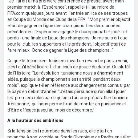
"Je l'ai dit à ma première conférence de presse, avant mon
premier match à l'Espérance", rappelle-t-il au micro de
FIFA.com quelques jours avant l'entrée en lice de ses troupes
en Coupe du Monde des Clubs de la FIFA. "Mon premier objectif
était de gagner la Ligue des champions. Les deux années
précédentes, l'Espérance a gagné le championnat et joué - et
perdu - une finale de Ligue des champions. Je me suis dit que
pour le club, les supporters et le président, l'objectif était de
faire mieux. Donc de gagner la Ligue des champions..."
Ce que le technicien tunisien n'avait en revanche pas vu venir,
c'est qu'il bénéficierait d'un coup de pouce du destin. Ou plutôt
de l'Histoire. "La révolution tunisienne nous a énormément
aidés, puisque le championnat s'est arrêté pendant deux
mois", explique-t-il en référence aux changements connus par
le pays en début d'année. "J'étais persuadé qu'on allait jouer
les premiers rôles parce qu'on a fait une préparation foncière
très bonne, qui nous permettrait de monter en puissance et
d'être efficace jusqu'au mois de décembre."
A la hauteur des ambitions
Si la tension est retombée dans les rues, elle était en
revanche à son comble au Stade Olympique de Radès en juillet