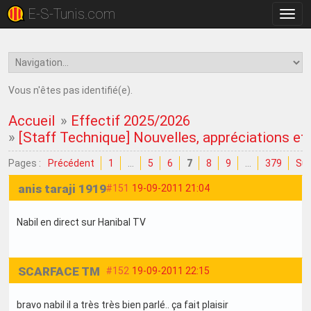
E-S-Tunis.com
Bascu
la
navig
Vous n'êtes pas identifié(e).
Accueil
»
Effectif 2025/2026
»
[Staff Technique] Nouvelles, appréciations et c
Pages :
Précédent
1
…
5
6
7
8
9
…
379
Sui
anis taraji 1919
#151
19-09-2011 21:04
Nabil en direct sur Hanibal TV
SCARFACE TM
#152
19-09-2011 22:15
bravo nabil il a très très bien parlé.. ça fait plaisir