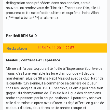
déflagration sans précédent dans nos annales, sera à
nouveau au rendez vous de l'Histoire. Encore une fois, elle lui
procurera cette satisfaction ultime et suprême. Incha Allah
«[***mot à éviter***] al alamine»...
Par Hédi BEN SAID
Rédaction
#154
04-11-2011 22:57
Maâloul, confiance et Espérance
Même s'il n'a pas toujours été fidèle à l'Espérance Sportive de
Tunis, c'est une véritable histoire d'amour que vit depuis
maintenant plus de 30 ans Nabil Maaloul avec ce club. Natif de
la capitale tunisienne, il a commencé sa carrière de joueur
chez les Sang et Or en 1981. Ensemble, ils ont à peu près tout
gagné : du championnat de Tunisie à la Ligue des champions
arabe en passant par la coupe nationale. Il pourrait y achever
celle d'entraîneur, après avoir d'ores et déjà offert, en guise de
cadeaux d'adieu, deux titres cette année (coupe et