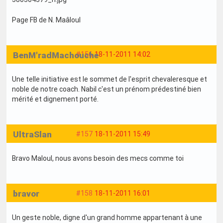
Page FB de N. Maâloul
BenM'radMachouche
#156
18-11-2011 14:02
Une telle initiative est le sommet de l'esprit chevaleresque et
noble de notre coach. Nabil c'est un prénom prédestiné bien
mérité et dignement porté.
UltraSlan
#157
18-11-2011 15:49
Bravo Maloul, nous avons besoin des mecs comme toi
bravor
#158
18-11-2011 16:01
Un geste noble, digne d'un grand homme appartenant à une