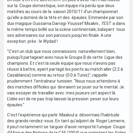
sur la Coupe domestique, son équipe n'a perdu que deux
matches au cours de la saison 2010/11 d'un championnat
qu'elle a dominé de la tête et des épaules. Emmenée par son
duo magique Oussama Darragi-Youssef Msakni , l'EST a dans
le même temps brillé sur la scène continentale, balayant tous
ses adversaires sur son parcours jusqu'en finale. A une
exception près : le Wydad !
"C'est un club que nous connaissons naturellement bien,
puisqu'il partageait avec nous le Groupe B de cette Ligue des
champions. Et c'est la seule équipe que nous n'avons pas
réussi à battre, ayant partagé les points au match aller (2:2 à
Casablanca) comme au retour (0:0 à Tunis)", rappelle
prudemment l'entraîneur tunisien. "Nous nous attendons à
des matches difficiles qui devraient se jouer sur le mental. Je
vais essayer de travailler avec mes joueurs cet aspect là.
L'idée est de ne pas trop laisser la pression peser sur leurs
épaules."
C'est l'expérience qui parle. Maaloul a désormais l'habitude
des grands rendez-vous. En tant qu'adjoint de Roger Lemerre,
il peut notamment se targuer d'avoir remporté l'unique Coupe
d'Afrique des Nations de la CAF (2004) que comptent les Aigles