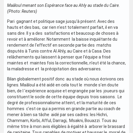
Maâloul menant son Espérance face au Ahly au stade du Caire.
(Photo: Reuters)
Pari gagnant et politique sage jusqu'à présent. Avec des
hauts et des bas, car rien n'est totalement parfait, il en va
sans dire. Il y a des satisfactions et beaucoup de choses à
revoir et à améliorer. Notamment la baisse inquiétante du
rendement de l'effectif en seconde partie des matchs
disputés à Tunis contre Al Ahly, au Caire et à Casa. Des
relâchements qui laissent à penser que l'équipe a frisé
maintes et maintes fois la correctionnelle, n'eut été la chance,
la maladresse et la précipitation des adversaires.
Bilan globalement positif donc au stade où nous écrivons ces
lignes. Maâloul a été aidé en cela tout le monde s'en doute
bien, de l 'expérience acquise et engrangée par les joueurs qui
constituent le socle de cette équipe depuis trois saisons. Le
degré de professionnalisme atteint, et la maturité de ces
hommes c'est ce qui a permis en grande partie au coach de
mener à bien sa tâche aidé par ses cadres: les Hichri,
Chammam, Korbi, Afful, Darragi, Msakni, Bouazzi. Tous au
même titre à mon avis éligibles à égalité à arborer le brassard
de capitaine. Tous capables de motiver et hausser le moral de