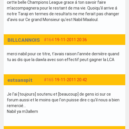
cette belle Champions League grace á ton savoir faire
m'accompagnera pour le restant de ma vie. Quoiqu'il arrive á
notre Taraji en termes de resultats ne me ferait pas changer
d'avis sur Ce grand Monsieur qu'est Nabil Maaloul.
BILLCANNOIS
#164
19-11-2011 20:36
merci nabil pour ce titre, t'avais raison l'année dernière quand
tu as dis que la dawla avec son effectif peut gagner la LCA
estsanspit
#165
19-11-2011 20:42
Je l'ai [toujours] soutenu et [beaucoup] de gens ici sur ce
forum aussi et le moins que l'on puisse dire c qu'il nous a bien
remercié...
Nabil ya m3allem