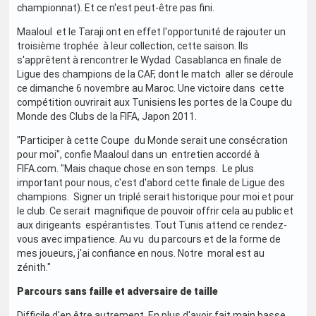
championnat). Et ce n'est peut-être pas fini.
Maaloul et le Taraji ont en effet l'opportunité de rajouter un
troisième trophée à leur collection, cette saison. Ils
s'apprêtent à rencontrer le Wydad Casablanca en finale de
Ligue des champions de la CAF, dont le match aller se déroule
ce dimanche 6 novembre au Maroc. Une victoire dans cette
compétition ouvrirait aux Tunisiens les portes de la Coupe du
Monde des Clubs de la FIFA, Japon 2011.
"Participer à cette Coupe du Monde serait une consécration
pour moi", confie Maaloul dans un entretien accordé à
FIFA.com. "Mais chaque chose en son temps. Le plus
important pour nous, c'est d'abord cette finale de Ligue des
champions. Signer un triplé serait historique pour moi et pour
le club. Ce serait magnifique de pouvoir offrir cela au public et
aux dirigeants espérantistes. Tout Tunis attend ce rendez-
vous avec impatience. Au vu du parcours et de la forme de
mes joueurs, j'ai confiance en nous. Notre moral est au
zénith."
Parcours sans faille et adversaire de taille
Difficile d'en être autrement. En plus d'avoir fait main basse