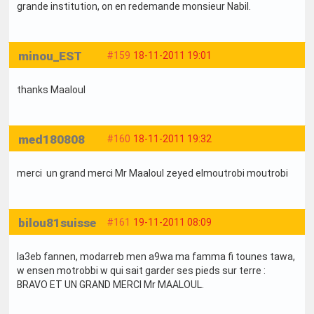
grande institution, on en redemande monsieur Nabil.
minou_EST
#159
18-11-2011 19:01
thanks Maaloul
med180808
#160
18-11-2011 19:32
merci un grand merci Mr Maaloul zeyed elmoutrobi moutrobi
bilou81suisse
#161
19-11-2011 08:09
la3eb fannen, modarreb men a9wa ma famma fi tounes tawa,
w ensen motrobbi w qui sait garder ses pieds sur terre :
BRAVO ET UN GRAND MERCI Mr MAALOUL.