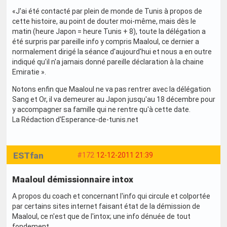
«J'ai été contacté par plein de monde de Tunis à propos de
cette histoire, au point de douter moi-même, mais dès le
matin (heure Japon = heure Tunis + 8), toute la délégation a
été surpris par pareille info y compris Maaloul, ce dernier a
normalement dirigé la séance d'aujourd'hui et nous a en outre
indiqué qu'il n'a jamais donné pareille déclaration à la chaine
Emiratie ».
Notons enfin que Maaloul ne va pas rentrer avec la délégation
Sang et Or, il va demeurer au Japon jusqu'au 18 décembre pour
y accompagner sa famille qui ne rentre qu'à cette date.
La Rédaction d'Esperance-de-tunis.net
ESTfan
#172
12-12-2011 21:39
Maaloul démissionnaire intox
A propos du coach et concernant l'info qui circule et colportée
par certains sites internet faisant état de la démission de
Maaloul, ce n'est que de l'intox; une info dénuée de tout
fondement.