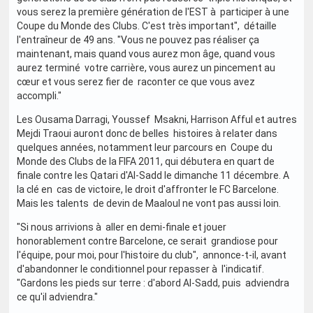
vous serez la première génération de l'EST à participer à une
Coupe du Monde des Clubs. C'est très important", détaille
l'entraîneur de 49 ans. "Vous ne pouvez pas réaliser ça
maintenant, mais quand vous aurez mon âge, quand vous
aurez terminé votre carrière, vous aurez un pincement au
cœur et vous serez fier de raconter ce que vous avez
accompli."
Les Ousama Darragi, Youssef Msakni, Harrison Afful et autres
Mejdi Traoui auront donc de belles histoires à relater dans
quelques années, notamment leur parcours en Coupe du
Monde des Clubs de la FIFA 2011, qui débutera en quart de
finale contre les Qatari d'Al-Sadd le dimanche 11 décembre. A
la clé en cas de victoire, le droit d'affronter le FC Barcelone.
Mais les talents de devin de Maaloul ne vont pas aussi loin.
"Si nous arrivions à aller en demi-finale et jouer
honorablement contre Barcelone, ce serait grandiose pour
l'équipe, pour moi, pour l'histoire du club", annonce-t-il, avant
d'abandonner le conditionnel pour repasser à l'indicatif.
"Gardons les pieds sur terre : d'abord Al-Sadd, puis adviendra
ce qu'il adviendra."