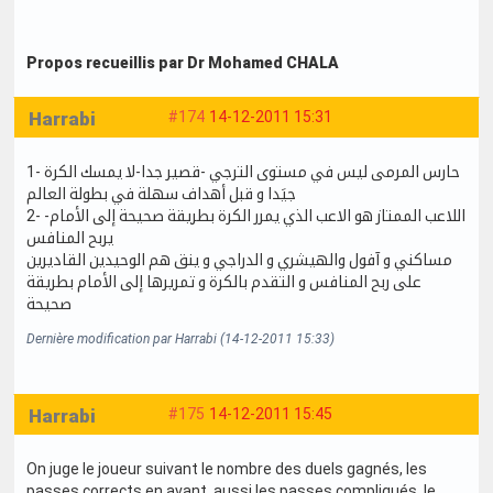
Propos recueillis par Dr Mohamed CHALA
Harrabi
#174
14-12-2011 15:31
1- حارس المرمى ليس في مستوى الترجي -قصير جدا-لا يمسك الكرة
جيَدا و قبل أهداف سهلة في بطولة العالم
2- اللاعب الممتاز هو الاعب الذي يمرر الكرة بطريقة صحيحة إلى الأمام-
يربح المنافس
مساكني و آفول والهيشري و الدراجي و ينق هم الوحيدين القاديرين
على ربح المنافس و التقدم بالكرة و تمريرها إلى الأمام بطريقة
صحيحة
Dernière modification par Harrabi (14-12-2011 15:33)
Harrabi
#175
14-12-2011 15:45
On juge le joueur suivant le nombre des duels gagnés, les
passes corrects en avant, aussi les passes compliqués, le