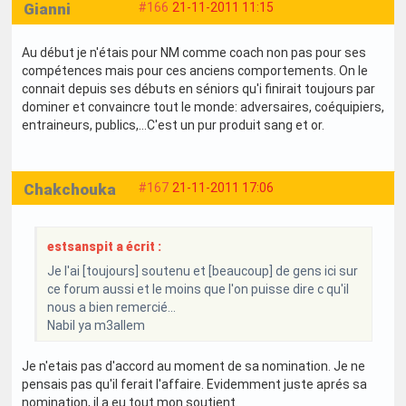
Gianni
#166
21-11-2011 11:15
Au début je n'étais pour NM comme coach non pas pour ses
compétences mais pour ces anciens comportements. On le
connait depuis ses débuts en séniors qu'i finirait toujours par
dominer et convaincre tout le monde: adversaires, coéquipiers,
entraineurs, publics,...C'est un pur produit sang et or.
Chakchouka
#167
21-11-2011 17:06
estsanspit a écrit :
Je l'ai [toujours] soutenu et [beaucoup] de gens ici sur
ce forum aussi et le moins que l'on puisse dire c qu'il
nous a bien remercié...
Nabil ya m3allem
Je n'etais pas d'accord au moment de sa nomination. Je ne
pensais pas qu'il ferait l'affaire. Evidemment juste aprés sa
nomination, il a eu tout mon soutient.