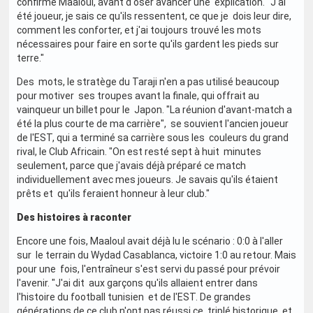
confirme Maaloul, avant d'oser avancer une explication. "J'ai
été joueur, je sais ce qu'ils ressentent, ce que je dois leur dire,
comment les conforter, et j'ai toujours trouvé les mots
nécessaires pour faire en sorte qu'ils gardent les pieds sur
terre."
Des mots, le stratège du Taraji n'en a pas utilisé beaucoup
pour motiver ses troupes avant la finale, qui offrait au
vainqueur un billet pour le Japon. "La réunion d'avant-match a
été la plus courte de ma carrière", se souvient l'ancien joueur
de l'EST, qui a terminé sa carrière sous les couleurs du grand
rival, le Club Africain. "On est resté sept à huit minutes
seulement, parce que j'avais déjà préparé ce match
individuellement avec mes joueurs. Je savais qu'ils étaient
prêts et qu'ils feraient honneur à leur club."
Des histoires à raconter
Encore une fois, Maaloul avait déjà lu le scénario : 0:0 à l'aller
sur le terrain du Wydad Casablanca, victoire 1:0 au retour. Mais
pour une fois, l'entraîneur s'est servi du passé pour prévoir
l'avenir. "J'ai dit aux garçons qu'ils allaient entrer dans
l'histoire du football tunisien et de l'EST. De grandes
générations de ce club n'ont pas réussi ce triplé historique, et