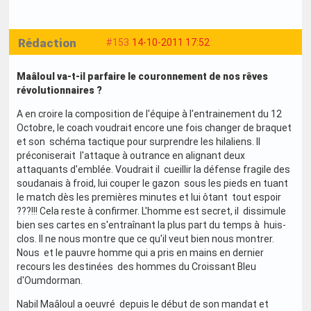
Rédaction
#153
14-10-2011 17:52
Maâloul va-t-il parfaire le couronnement de nos rêves
révolutionnaires ?
A en croire la composition de l'équipe à l'entrainement du 12
Octobre, le coach voudrait encore une fois changer de braquet
et son schéma tactique pour surprendre les hilaliens. Il
préconiserait l'attaque à outrance en alignant deux
attaquants d'emblée. Voudrait il cueillir la défense fragile des
soudanais à froid, lui couper le gazon sous les pieds en tuant
le match dès les premières minutes et lui ôtant tout espoir
???!!! Cela reste à confirmer. L'homme est secret, il dissimule
bien ses cartes en s'entraînant la plus part du temps à huis-
clos. Il ne nous montre que ce qu'il veut bien nous montrer.
Nous et le pauvre homme qui a pris en mains en dernier
recours les destinées des hommes du Croissant Bleu
d'Oumdorman.
Nabil Maâloul a oeuvré depuis le début de son mandat et