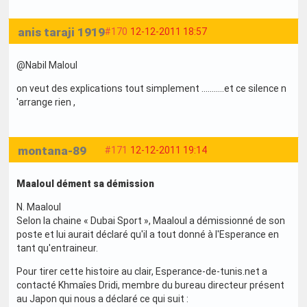
anis taraji 1919
#170
12-12-2011 18:57
@Nabil Maloul
on veut des explications tout simplement ...........et ce silence n
'arrange rien ,
montana-89
#171
12-12-2011 19:14
Maaloul dément sa démission
N. Maaloul
Selon la chaine « Dubai Sport », Maaloul a démissionné de son
poste et lui aurait déclaré qu'il a tout donné à l'Esperance en
tant qu'entraineur.
Pour tirer cette histoire au clair, Esperance-de-tunis.net a
contacté Khmaîes Dridi, membre du bureau directeur présent
au Japon qui nous a déclaré ce qui suit :