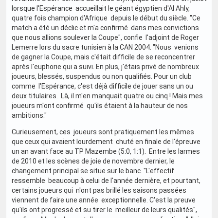
lorsque l'Espérance accueillait le géant égyptien d'Al Ahly,
quatre fois champion d'Afrique depuis le début du siècle. "Ce
match a été un déclic et m'a confirmé dans mes convictions
que nous allions soulever la Coupe", confie l'adjoint de Roger
Lemerre lors du sacre tunisien à la CAN 2004. "Nous venions
de gagner la Coupe, mais c'était difficile de se reconcentrer
après l'euphorie qui a suivi. En plus, j'étais privé de nombreux
joueurs, blessés, suspendus ou non qualifiés. Pour un club
comme l'Espérance, c'est déjà difficile de jouer sans un ou
deux titulaires. Là, il m'en manquait quatre ou cinq ! Mais mes
joueurs m'ont confirmé qu'ils étaient à la hauteur de nos
ambitions."
Curieusement, ces joueurs sont pratiquement les mêmes
que ceux qui avaient lourdement chuté en finale de l'épreuve
un an avant face au TP Mazembe (5:0, 1:1). Entre les larmes
de 2010 et les scènes de joie de novembre dernier, le
changement principal se situe sur le banc. "L'effectif
ressemble beaucoup à celui de l'année dernière, et pourtant,
certains joueurs qui n'ont pas brillé les saisons passées
viennent de faire une année exceptionnelle. C'est la preuve
qu'ils ont progressé et su tirer le meilleur de leurs qualités",