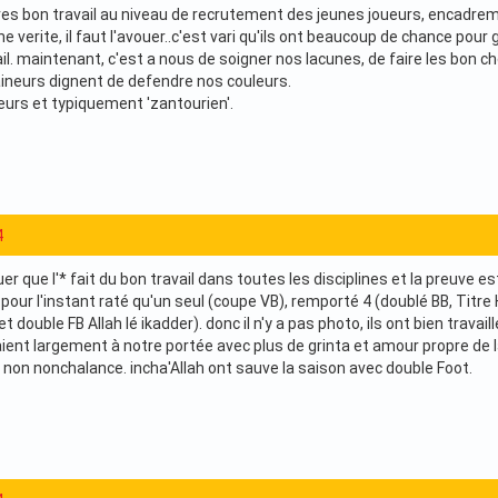
n tres bon travail au niveau de recrutement des jeunes joueurs, encadre
ne verite, il faut l'avouer..c'est vari qu'ils ont beaucoup de chance pou
il. maintenant, c'est a nous de soigner nos lacunes, de faire les bon 
aineurs dignent de defendre nos couleurs.
urs et typiquement 'zantourien'.
4
ouer que l'* fait du bon travail dans toutes les disciplines et la preuve e
nt pour l'instant raté qu'un seul (coupe VB), remporté 4 (doublé BB, Titre
et double FB Allah lé ikadder). donc il n'y a pas photo, ils ont bien trava
ient largement à notre portée avec plus de grinta et amour propre de l
c non nonchalance. incha'Allah ont sauve la saison avec double Foot.