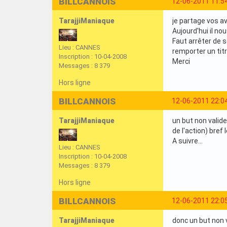
BILLCANNOIS
12-06-2011 11:5
TarajjiManiaque
je partage vos av
Aujourd'hui il no
Faut arrêter de 
Lieu : CANNES
remporter un tit
Inscription : 10-04-2008
Merci
Messages : 8 379
Hors ligne
BILLCANNOIS
12-06-2011 22:0
TarajjiManiaque
un but non valide
de l'action) bref 
A suivre...
Lieu : CANNES
Inscription : 10-04-2008
Messages : 8 379
Hors ligne
BILLCANNOIS
12-06-2011 22:0
TarajjiManiaque
donc un but non v