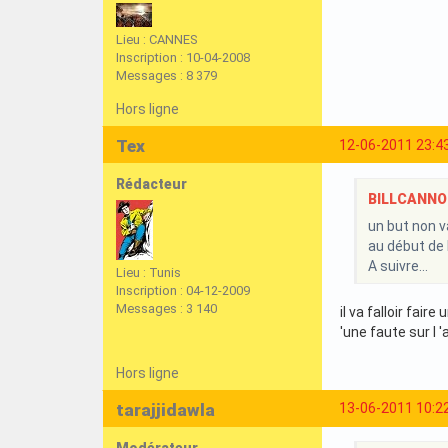
Lieu : CANNES
Inscription : 10-04-2008
Messages : 8 379
Hors ligne
Tex
12-06-2011 23:4
Rédacteur
BILLCANNOIS
un but non va
au début de l
A suivre...
Lieu : Tunis
Inscription : 04-12-2009
Messages : 3 140
il va falloir fair
'une faute sur l 'ad
Hors ligne
tarajjidawla
13-06-2011 10:2
Modérateur