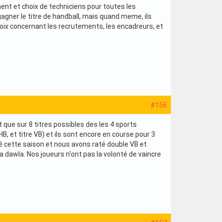
ment et choix de techniciens pour toutes les
r gagner le titre de handball, mais quand meme, ils
choix concernant les recrutements, les encadreurs, et
#156
st que sur 8 titres possibles des les 4 sports
 HB, et titre VB) et ils sont encore en course pour 3
illé cette saison et nous avons raté double VB et
a dawla. Nos joueurs n'ont pas la volonté de vaincre