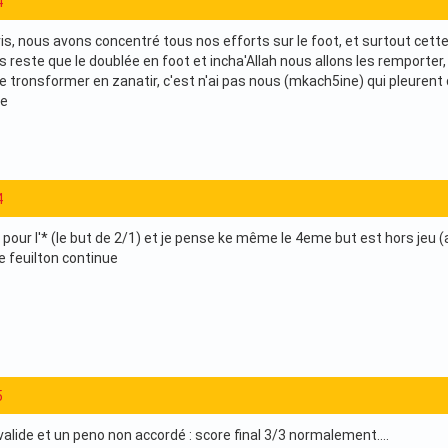
4
is, nous avons concentré tous nos efforts sur le foot, et surtout cette 
us reste que le doublée en foot et incha'Allah nous allons les remporter,
se tronsformer en zanatir, c'est n'ai pas nous (mkach5ine) qui pleuren
re
4
 pour l'* (le but de 2/1) et je pense ke même le 4eme but est hors jeu (
le feuilton continue
5
alide et un peno non accordé : score final 3/3 normalement....