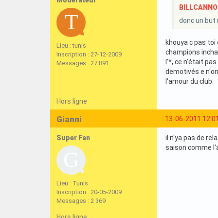
BILLCANNOIS
donc un but 
khouya c pas toi 
Lieu : tunis
champions incha'
Inscription : 27-12-2009
l'*, ce n'était p
Messages : 27 891
demotivés e n'ont
l'amour du club.
Hors ligne
Gianni
13-06-2011 12:0
Super Fan
il n'ya pas de re
saison comme l'a 
Lieu : Tunis
Inscription : 20-05-2009
Messages : 2 369
Hors ligne