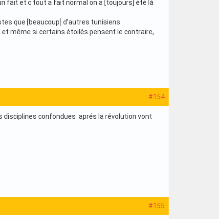
 fait et c tout a fait normal on a [toujours] été là
listes que [beaucoup] d'autres tunisiens.
s et même si certains étoilés pensent le contraire,
#154
es disciplines confondues aprés la révolution vont
#155