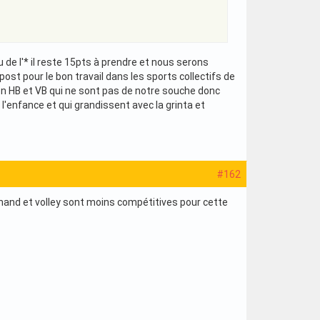
 de l'* il reste 15pts à prendre et nous serons
st pour le bon travail dans les sports collectifs de
s en HB et VB qui ne sont pas de notre souche donc
l'enfance et qui grandissent avec la grinta et
#162
de hand et volley sont moins compétitives pour cette