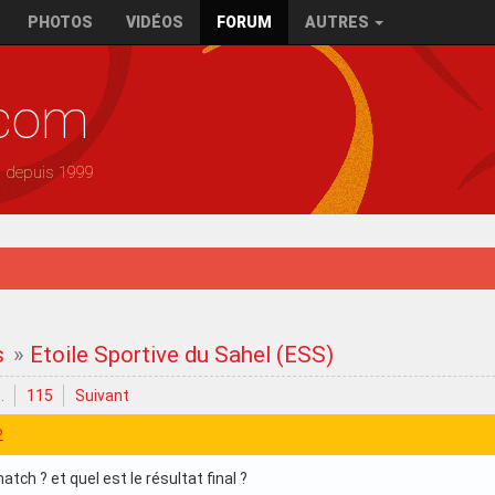
PHOTOS
VIDÉOS
FORUM
AUTRES
.com
— depuis 1999
s
»
Etoile Sportive du Sahel (ESS)
…
115
Suivant
2
atch ? et quel est le résultat final ?