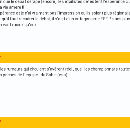
n que le débat dérape (encore), les etoilistes détestent l'espérance c un
a vie amère !!
spérance et je n'ai vraiment pas l'impression qu'ils soient plus régiona
 qu'il faut recadrer le débat, il s'agit d'un antagonisme EST-* sans plu
on vaut mieux qu'eux
7
e les rumeurs qui circulent s'avérent réel , que les championnats tout
es poches de l' equipe du Sahel (ess)
7