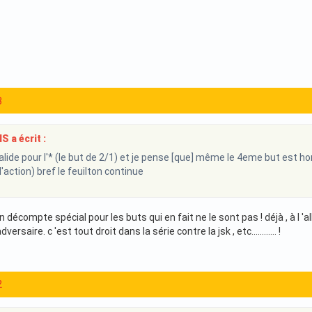
3
 a écrit :
lide pour l'* (le but de 2/1) et je pense [que] même le 4eme but est hor
'action) bref le feuilton continue
e un décompte spécial pour les buts qui en fait ne le sont pas ! déjà , à l '
versaire. c 'est tout droit dans la série contre la jsk , etc............ !
2