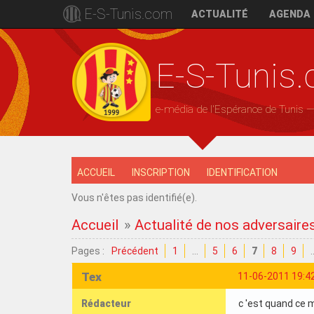
E-S-Tunis.com
ACTUALITÉ
AGENDA
E-S-Tunis
e-média de l'Espérance de Tunis 
ACCUEIL
INSCRIPTION
IDENTIFICATION
Vous n'êtes pas identifié(e).
Accueil
»
Actualité de nos adversaire
Pages :
Précédent
1
…
5
6
7
8
9
Tex
11-06-2011 19:4
Rédacteur
c 'est quand ce m