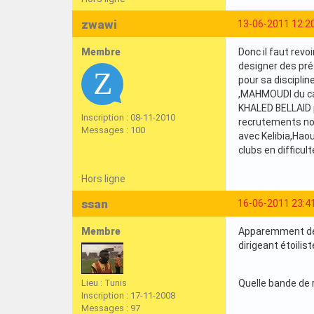
zwawi
13-06-2011 12:2
Membre
Donc il faut revo
designer des pré
pour sa discipli
,MAHMOUDI du ca 
KHALED BELLAID p
Inscription : 08-11-2010
recrutements nou
Messages : 100
avec Kelibia,Haou
clubs en difficulté
Hors ligne
ssan
16-06-2011 23:4
Membre
Apparemment deux
dirigeant étoiliste
Lieu : Tunis
Quelle bande de ri
Inscription : 17-11-2008
Messages : 97