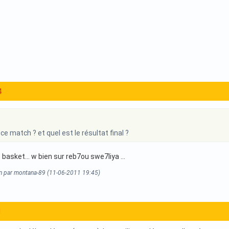
4
ce match ? et quel est le résultat final ?
 basket... w bien sur reb7ou swe7liya ...
on par montana-89 (11-06-2011 19:45)
1