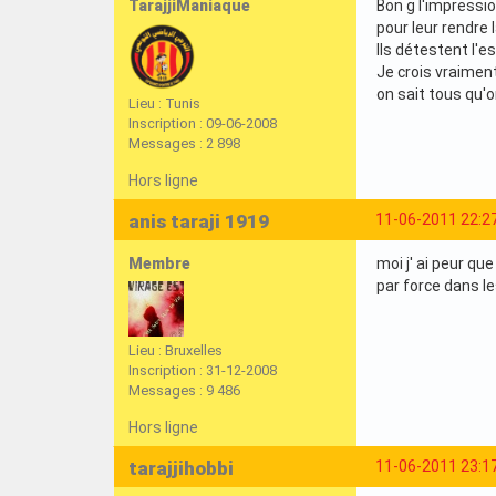
TarajjiManiaque
Bon g l'impressio
pour leur rendre l
Ils détestent l'e
Je crois vraiment
on sait tous qu'
Lieu : Tunis
Inscription : 09-06-2008
Messages : 2 898
Hors ligne
anis taraji 1919
11-06-2011 22:2
Membre
moi j' ai peur qu
par force dans l
Lieu : Bruxelles
Inscription : 31-12-2008
Messages : 9 486
Hors ligne
tarajjihobbi
11-06-2011 23:1