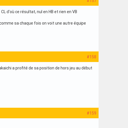
#157
CL d'où ce résultat, nul en HB et rien en VB
t comme sa chaque fois on voit une autre équipe
#158
akaichi a profité de sa position de hors jeu au début
#159