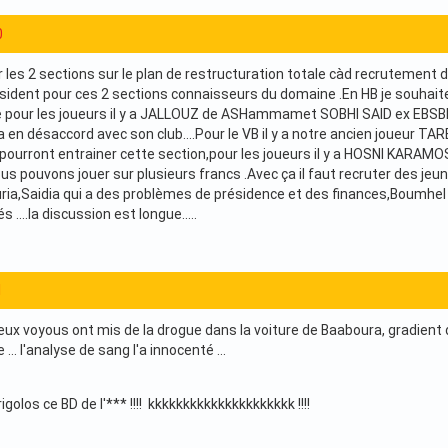
0
ir les 2 sections sur le plan de restructuration totale càd recrutement
sident pour ces 2 sections connaisseurs du domaine .En HB je souha
ne pour les joueurs il y a JALLOUZ de ASHammamet SOBHI SAID ex EBSBK 
en désaccord avec son club....Pour le VB il y a notre ancien joueur TAR
ourront entrainer cette section,pour les joueurs il y a HOSNI KARAMOS
s pouvons jouer sur plusieurs francs .Avec ça il faut recruter des jeu
ria,Saidia qui a des problèmes de présidence et des finances,Boumhel ...
s ....la discussion est longue.....
1
 voyous ont mis de la drogue dans la voiture de Baaboura, gradient de 
 ... l'analyse de sang l'a innocenté ...
golos ce BD de l'*** !!!! kkkkkkkkkkkkkkkkkkkkk !!!!