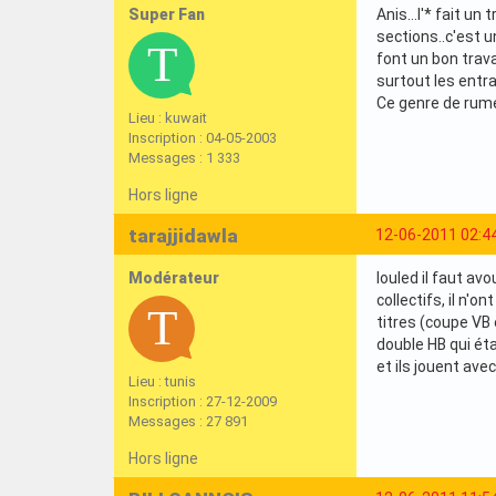
Super Fan
Anis...l'* fait u
sections..c'est u
font un bon trava
surtout les entr
Ce genre de rume
Lieu : kuwait
Inscription : 04-05-2003
Messages : 1 333
Hors ligne
tarajjidawla
12-06-2011 02:4
Modérateur
louled il faut av
collectifs, il n'o
titres (coupe VB 
double HB qui éta
et ils jouent ave
Lieu : tunis
Inscription : 27-12-2009
Messages : 27 891
Hors ligne