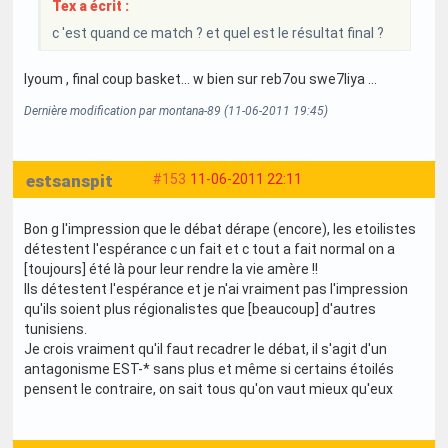
Tex a écrit :
c 'est quand ce match ? et quel est le résultat final ?
lyoum , final coup basket... w bien sur reb7ou swe7liya ...
Dernière modification par montana-89 (11-06-2011 19:45)
estsanspit
#153
11-06-2011 22:11
Bon g l'impression que le débat dérape (encore), les etoilistes
détestent l'espérance c un fait et c tout a fait normal on a
[toujours] été là pour leur rendre la vie amère !!
Ils détestent l'espérance et je n'ai vraiment pas l'impression
qu'ils soient plus régionalistes que [beaucoup] d'autres
tunisiens.
Je crois vraiment qu'il faut recadrer le débat, il s'agit d'un
antagonisme EST-* sans plus et même si certains étoilés
pensent le contraire, on sait tous qu'on vaut mieux qu'eux