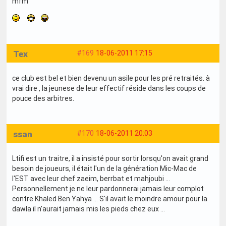
mfm
Tex
#169
18-06-2011 17:15
ce club est bel et bien devenu un asile pour les pré retraités. à
vrai dire , la jeunese de leur effectif réside dans les coups de
pouce des arbitres.
ssan
#170
18-06-2011 20:03
Ltifi est un traitre, il a insisté pour sortir lorsqu'on avait grand
besoin de joueurs, il était l'un de la génération Mic-Mac de
l'EST avec leur chef zaeim, berrbat et mahjoubi ...
Personnellement je ne leur pardonnerai jamais leur complot
contre Khaled Ben Yahya ... S'il avait le moindre amour pour la
dawla il n'aurait jamais mis les pieds chez eux ...