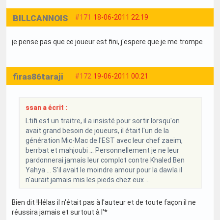
BILLCANNOIS
#171
18-06-2011 22:19
je pense pas que ce joueur est fini, j'espere que je me trompe
firas86taraji
#172
19-06-2011 00:21
ssan a écrit :
Ltifi est un traitre, il a insisté pour sortir lorsqu'on
avait grand besoin de joueurs, il était l'un de la
génération Mic-Mac de l'EST avec leur chef zaeim,
berrbat et mahjoubi ... Personnellement je ne leur
pardonnerai jamais leur complot contre Khaled Ben
Yahya ... S'il avait le moindre amour pour la dawla il
n'aurait jamais mis les pieds chez eux ...
Bien dit !Hélas il n'était pas à l'auteur et de toute façon il ne
réussira jamais et surtout à l'*