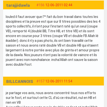
tarajjidawla
#156
12-06-2011 02:44
louled il faut avouer que l'* fait du bon travail dans toutes les
disciplines et la preuve est que sur 8 titres possibles des les 4
sports collectifs, il n'ont pour l'instant raté qu'un seul (coupe
VB), remporté 4 (doublé BB, Titre HB, et titre VB) et ils sont
encore en course pour 3 titres (coupe VB et double FB Allah lé
ikadder). donc il n'y a pas photo, ils ont bien travaillé cette
saison et nous avons raté double VB et double HB qui étaient
largement à notre portée avec plus de grinta et amour propre
de la dawla. Nos joueurs n'ont pas la volonté de vaincre et ils
jouent avec non nonchalance. incha'Allah ont sauve la saison
avec double Foot.
BILLCANNOIS
#157
12-06-2011 11:54
je partage vos avis, nous avons concentré tous nos efforts
sur le foot, et surtout cette CL d'où ce résultat, nul en HB et
rien en VB