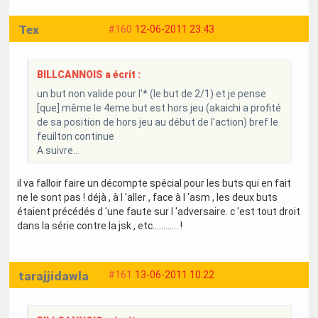
Tex
#160
12-06-2011 23:43
BILLCANNOIS a écrit :
un but non valide pour l'* (le but de 2/1) et je pense
[que] même le 4eme but est hors jeu (akaichi a profité
de sa position de hors jeu au début de l'action) bref le
feuilton continue
A suivre...
il va falloir faire un décompte spécial pour les buts qui en fait
ne le sont pas ! déjà , à l 'aller , face à l 'asm , les deux buts
étaient précédés d 'une faute sur l 'adversaire. c 'est tout droit
dans la série contre la jsk , etc............ !
tarajjidawla
#161
13-06-2011 10:22