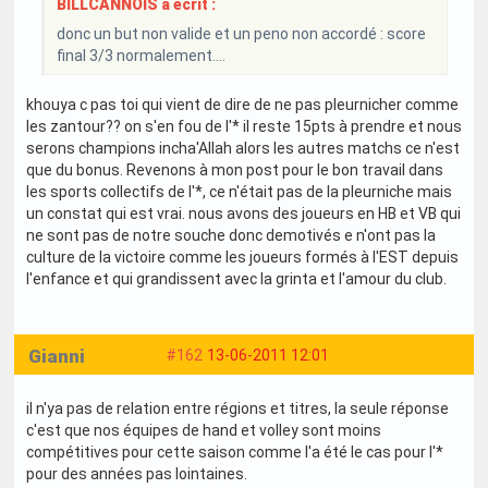
BILLCANNOIS a écrit :
donc un but non valide et un peno non accordé : score
final 3/3 normalement....
khouya c pas toi qui vient de dire de ne pas pleurnicher comme
les zantour?? on s'en fou de l'* il reste 15pts à prendre et nous
serons champions incha'Allah alors les autres matchs ce n'est
que du bonus. Revenons à mon post pour le bon travail dans
les sports collectifs de l'*, ce n'était pas de la pleurniche mais
un constat qui est vrai. nous avons des joueurs en HB et VB qui
ne sont pas de notre souche donc demotivés e n'ont pas la
culture de la victoire comme les joueurs formés à l'EST depuis
l'enfance et qui grandissent avec la grinta et l'amour du club.
Gianni
#162
13-06-2011 12:01
il n'ya pas de relation entre régions et titres, la seule réponse
c'est que nos équipes de hand et volley sont moins
compétitives pour cette saison comme l'a été le cas pour l'*
pour des années pas lointaines.