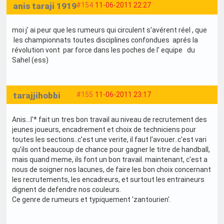
anis taraji 1919
#154
11-06-2011 22:27
moi j' ai peur que les rumeurs qui circulent s'avérent réel , que
les championnats toutes disciplines confondues aprés la
révolution vont par force dans les poches de l' equipe du
Sahel (ess)
tarajjihobbi
#155
11-06-2011 23:17
Anis...l'* fait un tres bon travail au niveau de recrutement des
jeunes joueurs, encadrement et choix de techniciens pour
toutes les sections..c'est une verite, il faut l'avouer..c'est vari
qu'ils ont beaucoup de chance pour gagner le titre de handball,
mais quand meme, ils font un bon travail. maintenant, c'est a
nous de soigner nos lacunes, de faire les bon choix concernant
les recrutements, les encadreurs, et surtout les entraineurs
dignent de defendre nos couleurs.
Ce genre de rumeurs et typiquement 'zantourien'.