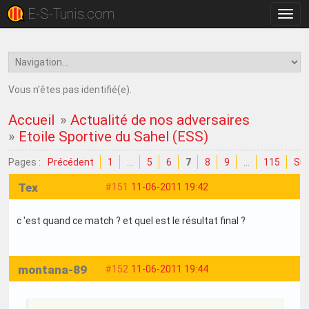
E-S-Tunis.com
Bascu
la
navig
Vous n'êtes pas identifié(e).
Accueil
»
Actualité de nos adversaires
»
Etoile Sportive du Sahel (ESS)
Pages :
Précédent
1
…
5
6
7
8
9
…
115
Sui
Tex
#151
11-06-2011 19:42
c 'est quand ce match ? et quel est le résultat final ?
montana-89
#152
11-06-2011 19:44