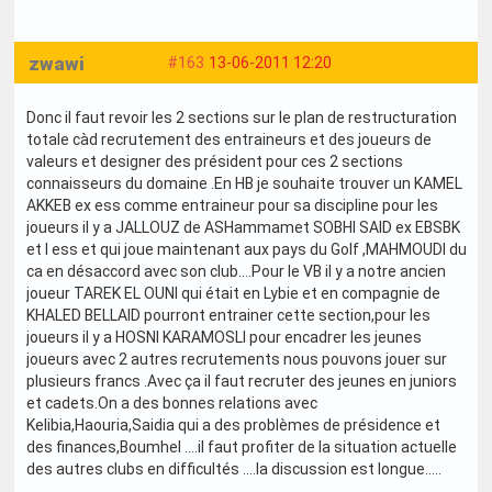
zwawi
#163
13-06-2011 12:20
Donc il faut revoir les 2 sections sur le plan de restructuration
totale càd recrutement des entraineurs et des joueurs de
valeurs et designer des président pour ces 2 sections
connaisseurs du domaine .En HB je souhaite trouver un KAMEL
AKKEB ex ess comme entraineur pour sa discipline pour les
joueurs il y a JALLOUZ de ASHammamet SOBHI SAID ex EBSBK
et l ess et qui joue maintenant aux pays du Golf ,MAHMOUDI du
ca en désaccord avec son club....Pour le VB il y a notre ancien
joueur TAREK EL OUNI qui était en Lybie et en compagnie de
KHALED BELLAID pourront entrainer cette section,pour les
joueurs il y a HOSNI KARAMOSLI pour encadrer les jeunes
joueurs avec 2 autres recrutements nous pouvons jouer sur
plusieurs francs .Avec ça il faut recruter des jeunes en juniors
et cadets.On a des bonnes relations avec
Kelibia,Haouria,Saidia qui a des problèmes de présidence et
des finances,Boumhel ....il faut profiter de la situation actuelle
des autres clubs en difficultés ....la discussion est longue.....