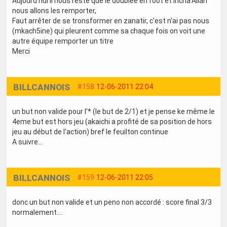
Aujourd'hui il nous reste que le doublée en foot et incha'Allah
nous allons les remporter,
Faut arrêter de se tronsformer en zanatir, c'est n'ai pas nous
(mkach5ine) qui pleurent comme sa chaque fois on voit une
autre équipe remporter un titre
Merci
BILLCANNOIS
#158
12-06-2011 22:04
un but non valide pour l'* (le but de 2/1) et je pense ke même le
4eme but est hors jeu (akaichi a profité de sa position de hors
jeu au début de l'action) bref le feuilton continue
A suivre...
BILLCANNOIS
#159
12-06-2011 22:05
donc un but non valide et un peno non accordé : score final 3/3
normalement....