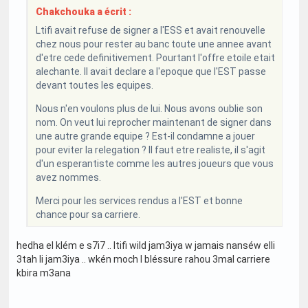
Chakchouka a écrit :
Ltifi avait refuse de signer a l'ESS et avait renouvelle
chez nous pour rester au banc toute une annee avant
d'etre cede definitivement. Pourtant l'offre etoile etait
alechante. Il avait declare a l'epoque que l'EST passe
devant toutes les equipes.
Nous n'en voulons plus de lui. Nous avons oublie son
nom. On veut lui reprocher maintenant de signer dans
une autre grande equipe ? Est-il condamne a jouer
pour eviter la relegation ? Il faut etre realiste, il s'agit
d'un esperantiste comme les autres joueurs que vous
avez nommes.
Merci pour les services rendus a l'EST et bonne
chance pour sa carriere.
hedha el klém e s7i7 .. ltifi wild jam3iya w jamais nanséw elli
3tah li jam3iya .. wkén moch l bléssure rahou 3mal carriere
kbira m3ana