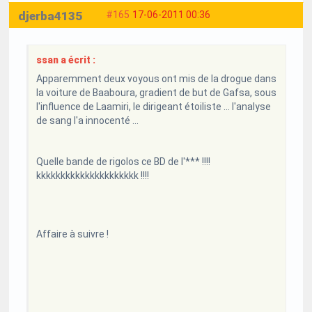
djerba4135
#165
17-06-2011 00:36
ssan a écrit :
Apparemment deux voyous ont mis de la drogue dans
la voiture de Baaboura, gradient de but de Gafsa, sous
l'influence de Laamiri, le dirigeant étoiliste ... l'analyse
de sang l'a innocenté ...
Quelle bande de rigolos ce BD de l'*** !!!!
kkkkkkkkkkkkkkkkkkkkk !!!!
Affaire à suivre !
...