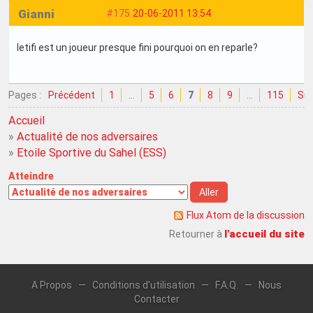
Gianni
#175
20-06-2011 13:54
letifi est un joueur presque fini pourquoi on en reparle?
Pages :
Précédent
1
…
5
6
7
8
9
…
115
Sui
Accueil
»
Actualité de nos adversaires
»
Etoile Sportive du Sahel (ESS)
Atteindre
Flux Atom de la discussion
l'accueil du site
Retourner à
A Propos
—
Conditions d'utilisation
—
F.A.Q.
—
Nous
Contacter