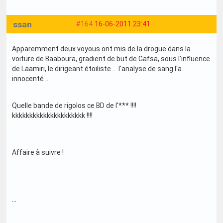
ssan
#164
16-06-2011 23:41
Apparemment deux voyous ont mis de la drogue dans la
voiture de Baaboura, gradient de but de Gafsa, sous l'influence
de Laamiri, le dirigeant étoiliste ... l'analyse de sang l'a
innocenté ...
Quelle bande de rigolos ce BD de l'*** !!!!
kkkkkkkkkkkkkkkkkkkkk !!!!
Affaire à suivre !
...