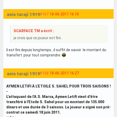
anis taraji 1919
#167
18-06-2011 16:10
SCARFACE TM a écrit :
je crois que ce joueur est fini..
il est fini depuis longtemps...il suffit de savoir le montant du
transfert pour tout comprendre
anis taraji 1919
#168
18-06-2011 16:27
AYMEN LETIFI À L'ETOILE S. SAHEL POUR TROIS SAISONS !
-
L'attaquant de l'A.S. Marsa, Aymen Letifi vient d'être
transféré à l'Etoile S. Sahel pour un montant de 135.000
dinars et une durée de 3 saisons. Le joueur a signé son pré-
contrat ce samedi 18 juin 2011.