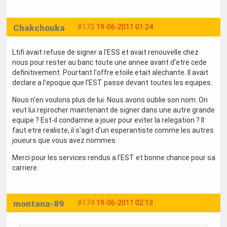
Chakchouka
#173
19-06-2011 01:24
Ltifi avait refuse de signer a l'ESS et avait renouvelle chez
nous pour rester au banc toute une annee avant d'etre cede
definitivement. Pourtant l'offre etoile etait alechante. Il avait
declare a l'epoque que l'EST passe devant toutes les equipes.
Nous n'en voulons plus de lui. Nous avons oublie son nom. On
veut lui reprocher maintenant de signer dans une autre grande
equipe ? Est-il condamne a jouer pour eviter la relegation ? Il
faut etre realiste, il s'agit d'un esperantiste comme les autres
joueurs que vous avez nommes.
Merci pour les services rendus a l'EST et bonne chance pour sa
carriere.
montana-89
#174
19-06-2011 02:13