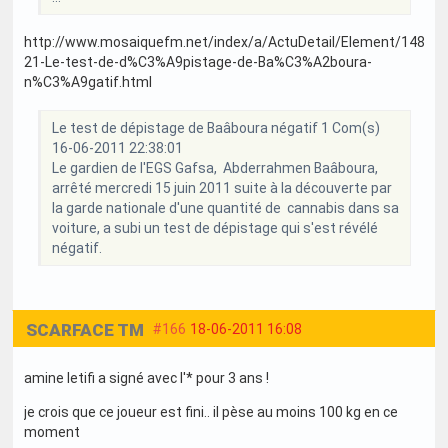
http://www.mosaiquefm.net/index/a/ActuDetail/Element/148
21-Le-test-de-d%C3%A9pistage-de-Ba%C3%A2boura-
n%C3%A9gatif.html
Le test de dépistage de Baâboura négatif 1 Com(s)
16-06-2011 22:38:01
Le gardien de l'EGS Gafsa, Abderrahmen Baâboura,
arrêté mercredi 15 juin 2011 suite à la découverte par
la garde nationale d'une quantité de cannabis dans sa
voiture, a subi un test de dépistage qui s'est révélé
négatif.
SCARFACE TM
#166
18-06-2011 16:08
amine letifi a signé avec l'* pour 3 ans !
je crois que ce joueur est fini.. il pèse au moins 100 kg en ce
moment