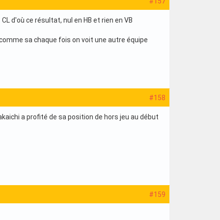
#157
CL d'où ce résultat, nul en HB et rien en VB
t comme sa chaque fois on voit une autre équipe
#158
akaichi a profité de sa position de hors jeu au début
#159