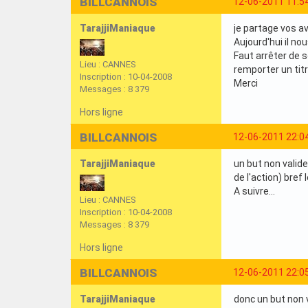
BILLCANNOIS
12-06-2011 11:5
TarajjiManiaque
je partage vos av
Aujourd'hui il no
Faut arrêter de 
Lieu : CANNES
remporter un tit
Inscription : 10-04-2008
Merci
Messages : 8 379
Hors ligne
BILLCANNOIS
12-06-2011 22:0
TarajjiManiaque
un but non valide
de l'action) bref 
A suivre...
Lieu : CANNES
Inscription : 10-04-2008
Messages : 8 379
Hors ligne
BILLCANNOIS
12-06-2011 22:0
TarajjiManiaque
donc un but non v