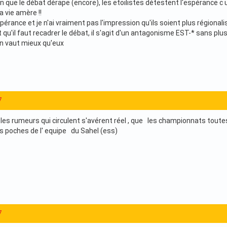
n que le débat dérape (encore), les etoilistes détestent l'espérance c un
a vie amère !!
spérance et je n'ai vraiment pas l'impression qu'ils soient plus régiona
 qu'il faut recadrer le débat, il s'agit d'un antagonisme EST-* sans plu
on vaut mieux qu'eux
7
e les rumeurs qui circulent s'avérent réel , que les championnats tout
es poches de l' equipe du Sahel (ess)
7