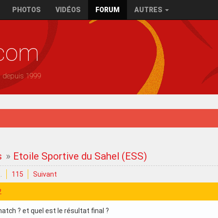
PHOTOS
VIDÉOS
FORUM
AUTRES
.com
— depuis 1999
s
»
Etoile Sportive du Sahel (ESS)
…
115
Suivant
2
atch ? et quel est le résultat final ?