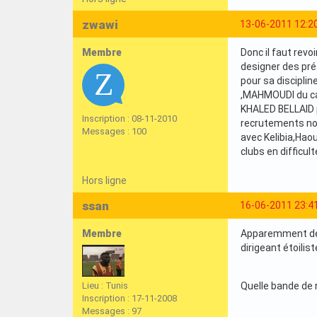
zwawi
13-06-2011 12:2
Membre
Donc il faut revo
designer des pré
pour sa discipli
,MAHMOUDI du ca 
KHALED BELLAID p
Inscription : 08-11-2010
recrutements nou
Messages : 100
avec Kelibia,Haou
clubs en difficulté
Hors ligne
ssan
16-06-2011 23:4
Membre
Apparemment deux
dirigeant étoiliste
Lieu : Tunis
Quelle bande de ri
Inscription : 17-11-2008
Messages : 97