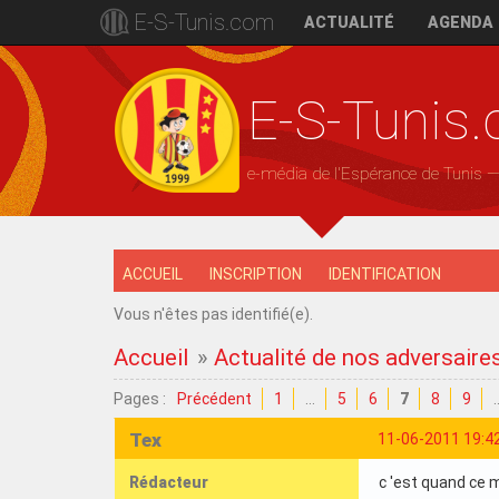
E-S-Tunis.com
ACTUALITÉ
AGENDA
E-S-Tunis
e-média de l'Espérance de Tunis 
ACCUEIL
INSCRIPTION
IDENTIFICATION
Vous n'êtes pas identifié(e).
Accueil
»
Actualité de nos adversaire
Pages :
Précédent
1
…
5
6
7
8
9
Tex
11-06-2011 19:4
Rédacteur
c 'est quand ce m