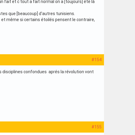
 fait et c tout a fait normal on a [toujours] été là
listes que [beaucoup] d'autres tunisiens.
s et même si certains étoilés pensent le contraire,
#154
es disciplines confondues aprés la révolution vont
#155