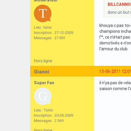
BILLCANNOIS
donc un but 
khouya c pas toi 
Lieu : tunis
champions incha'
Inscription : 27-12-2009
l'*, ce n'était p
Messages : 27 891
demotivés e n'ont
l'amour du club.
Hors ligne
Gianni
13-06-2011 12:0
Super Fan
il n'ya pas de re
saison comme l'a 
Lieu : Tunis
Inscription : 20-05-2009
Messages : 2 369
Hors ligne