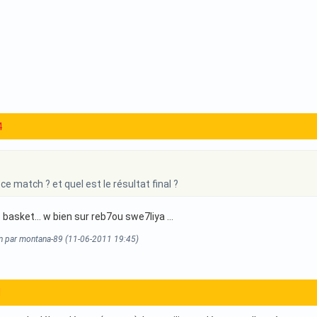
4
ce match ? et quel est le résultat final ?
 basket... w bien sur reb7ou swe7liya ...
on par montana-89 (11-06-2011 19:45)
1