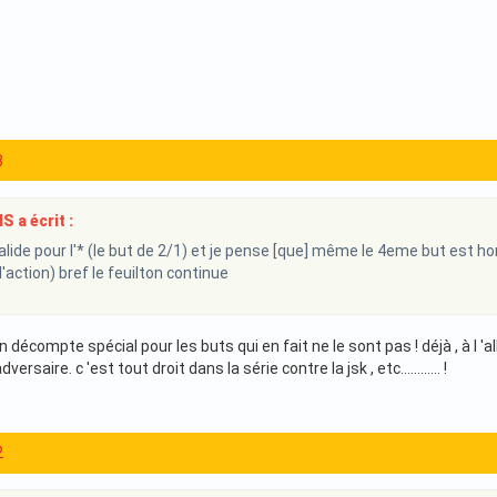
3
 a écrit :
lide pour l'* (le but de 2/1) et je pense [que] même le 4eme but est hor
'action) bref le feuilton continue
e un décompte spécial pour les buts qui en fait ne le sont pas ! déjà , à l '
versaire. c 'est tout droit dans la série contre la jsk , etc............ !
2