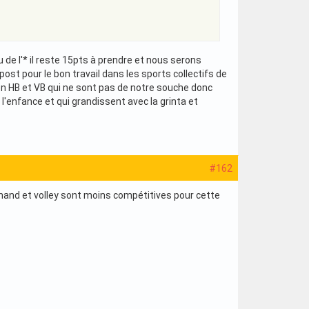
 de l'* il reste 15pts à prendre et nous serons
st pour le bon travail dans les sports collectifs de
s en HB et VB qui ne sont pas de notre souche donc
l'enfance et qui grandissent avec la grinta et
#162
de hand et volley sont moins compétitives pour cette