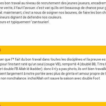
n tres bon travail au niveau de recrutement des jeunes joueurs, encadre
ne verite, il faut l'avouer..c'est vari qu'ils ont beaucoup de chance pou
il. maintenant, c'est a nous de soigner nos lacunes, de faire les bon 
aineurs dignent de defendre nos couleurs.
urs et typiquement 'zantourien'.
4
ouer que l'* fait du bon travail dans toutes les disciplines et la preuve e
nt pour l'instant raté qu'un seul (coupe VB), remporté 4 (doublé BB, Titre
et double FB Allah lé ikadder). donc il n'y a pas photo, ils ont bien trava
ient largement à notre portée avec plus de grinta et amour propre de l
c non nonchalance. incha'Allah ont sauve la saison avec double Foot.