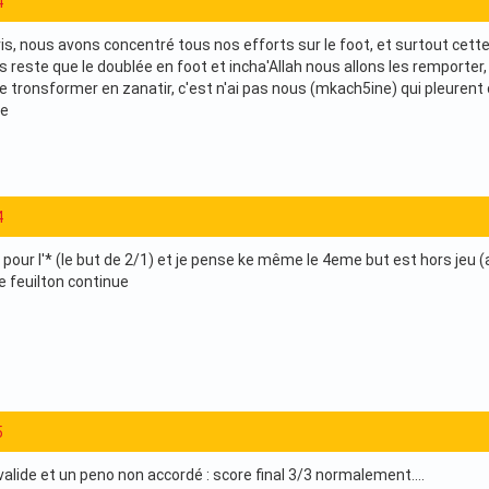
4
is, nous avons concentré tous nos efforts sur le foot, et surtout cette 
us reste que le doublée en foot et incha'Allah nous allons les remporter,
se tronsformer en zanatir, c'est n'ai pas nous (mkach5ine) qui pleuren
re
4
 pour l'* (le but de 2/1) et je pense ke même le 4eme but est hors jeu (
le feuilton continue
5
alide et un peno non accordé : score final 3/3 normalement....