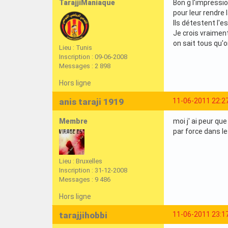
TarajjiManiaque
Bon g l'impressio
pour leur rendre l
Ils détestent l'e
Je crois vraiment
on sait tous qu'
Lieu : Tunis
Inscription : 09-06-2008
Messages : 2 898
Hors ligne
anis taraji 1919
11-06-2011 22:2
Membre
moi j' ai peur qu
par force dans l
Lieu : Bruxelles
Inscription : 31-12-2008
Messages : 9 486
Hors ligne
tarajjihobbi
11-06-2011 23:1