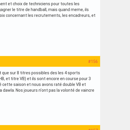
ment et choix de techniciens pour toutes les
r gagner le titre de handball, mais quand meme, ils
choix concernant les recrutements, les encadreurs, et
#156
st que sur 8 titres possibles des les 4 sports
 HB, et titre VB) et ils sont encore en course pour 3
illé cette saison et nous avons raté double VB et
a dawla. Nos joueurs n'ont pas la volonté de vaincre