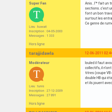
Super Fan
Anis...l'* fait u
sections..c'est u
font un bon trava
surtout les entr
Ce genre de rume
Lieu : kuwait
Inscription : 04-05-2003
Messages : 1 333
Hors ligne
tarajjidawla
12-06-2011 02:4
Modérateur
louled il faut av
collectifs, il n'o
titres (coupe VB 
double HB qui éta
et ils jouent ave
Lieu : tunis
Inscription : 27-12-2009
Messages : 27 891
Hors ligne