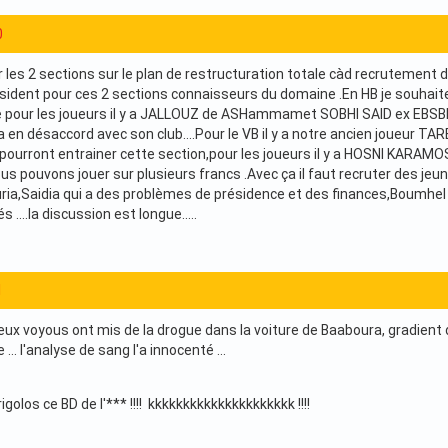
0
ir les 2 sections sur le plan de restructuration totale càd recrutement
sident pour ces 2 sections connaisseurs du domaine .En HB je souha
ne pour les joueurs il y a JALLOUZ de ASHammamet SOBHI SAID ex EBSBK 
en désaccord avec son club....Pour le VB il y a notre ancien joueur TAR
ourront entrainer cette section,pour les joueurs il y a HOSNI KARAMOS
s pouvons jouer sur plusieurs francs .Avec ça il faut recruter des jeu
ria,Saidia qui a des problèmes de présidence et des finances,Boumhel ...
s ....la discussion est longue.....
1
 voyous ont mis de la drogue dans la voiture de Baaboura, gradient de 
 ... l'analyse de sang l'a innocenté ...
golos ce BD de l'*** !!!! kkkkkkkkkkkkkkkkkkkkk !!!!