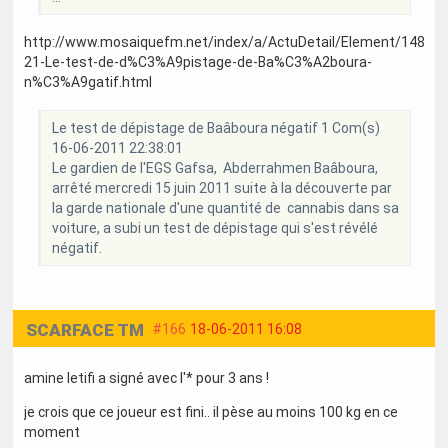
http://www.mosaiquefm.net/index/a/ActuDetail/Element/148
21-Le-test-de-d%C3%A9pistage-de-Ba%C3%A2boura-
n%C3%A9gatif.html
Le test de dépistage de Baâboura négatif 1 Com(s)
16-06-2011 22:38:01
Le gardien de l'EGS Gafsa, Abderrahmen Baâboura,
arrêté mercredi 15 juin 2011 suite à la découverte par
la garde nationale d'une quantité de cannabis dans sa
voiture, a subi un test de dépistage qui s'est révélé
négatif.
SCARFACE TM
#166
18-06-2011 16:08
amine letifi a signé avec l'* pour 3 ans !
je crois que ce joueur est fini.. il pèse au moins 100 kg en ce
moment