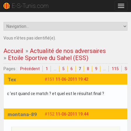
E-S-Tunis.com
Bascu
la
navig
Vous n'êtes pas identifié(e).
Accueil
»
Actualité de nos adversaires
»
Etoile Sportive du Sahel (ESS)
Pages :
Précédent
1
…
5
6
7
8
9
…
115
Sui
Tex
#151
11-06-2011 19:42
c 'est quand ce match ? et quel est le résultat final ?
montana-89
#152
11-06-2011 19:44