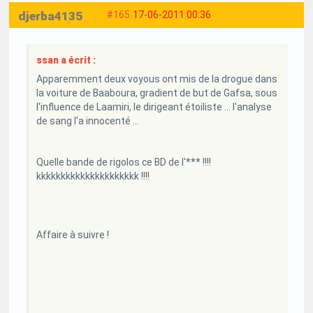
djerba4135
#165
17-06-2011 00:36
ssan a écrit :
Apparemment deux voyous ont mis de la drogue dans
la voiture de Baaboura, gradient de but de Gafsa, sous
l'influence de Laamiri, le dirigeant étoiliste ... l'analyse
de sang l'a innocenté ...
Quelle bande de rigolos ce BD de l'*** !!!!
kkkkkkkkkkkkkkkkkkkkk !!!!
Affaire à suivre !
...