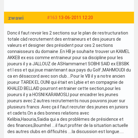
zwawi
#163
13-06-2011 12:20
Donc il faut revoir les 2 sections sur le plan de restructuration
totale càd recrutement des entraineurs et des joueurs de
valeurs et designer des président pour ces 2 sections
connaisseurs du domaine .En HB je souhaite trouver un KAMEL
AKKEB ex ess comme entraineur pour sa discipline pour les
joueurs il y a JALLOUZ de ASHammamet SOBHI SAID ex EBSBK
et l ess et qui joue maintenant aux pays du Golf ,MAHMOUDI du
ca en désaccord avec son club....Pour le VB il y a notre ancien
joueur TAREK EL OUNI qui était en Lybie et en compagnie de
KHALED BELLAID pourront entrainer cette section,pour les
joueurs il y a HOSNI KARAMOSLI pour encadrer les jeunes
joueurs avec 2 autres recrutements nous pouvons jouer sur
plusieurs francs .Avec ça il faut recruter des jeunes en juniors
et cadets.On a des bonnes relations avec
Kelibia,Haouria,Saidia qui a des problèmes de présidence et
des finances,Boumhel ....il faut profiter de la situation actuelle
des autres clubs en difficultés ....la discussion est longue.....