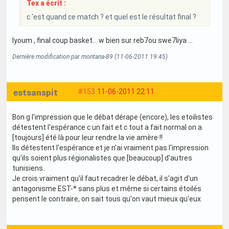
Tex a écrit :
c 'est quand ce match ? et quel est le résultat final ?
lyoum , final coup basket... w bien sur reb7ou swe7liya ...
Dernière modification par montana-89 (11-06-2011 19:45)
estsanspit
#153
11-06-2011 22:11
Bon g l'impression que le débat dérape (encore), les etoilistes
détestent l'espérance c un fait et c tout a fait normal on a
[toujours] été là pour leur rendre la vie amère !!
Ils détestent l'espérance et je n'ai vraiment pas l'impression
qu'ils soient plus régionalistes que [beaucoup] d'autres
tunisiens.
Je crois vraiment qu'il faut recadrer le débat, il s'agit d'un
antagonisme EST-* sans plus et même si certains étoilés
pensent le contraire, on sait tous qu'on vaut mieux qu'eux