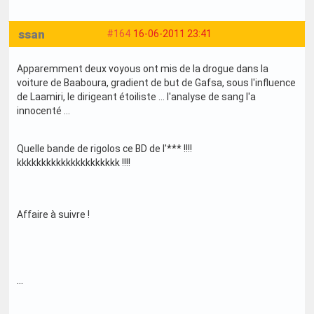
ssan
#164
16-06-2011 23:41
Apparemment deux voyous ont mis de la drogue dans la
voiture de Baaboura, gradient de but de Gafsa, sous l'influence
de Laamiri, le dirigeant étoiliste ... l'analyse de sang l'a
innocenté ...
Quelle bande de rigolos ce BD de l'*** !!!!
kkkkkkkkkkkkkkkkkkkkk !!!!
Affaire à suivre !
...