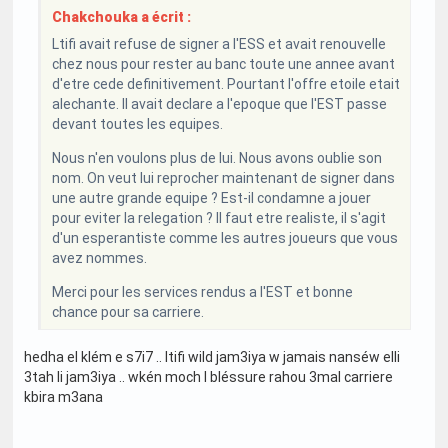
Chakchouka a écrit :
Ltifi avait refuse de signer a l'ESS et avait renouvelle
chez nous pour rester au banc toute une annee avant
d'etre cede definitivement. Pourtant l'offre etoile etait
alechante. Il avait declare a l'epoque que l'EST passe
devant toutes les equipes.
Nous n'en voulons plus de lui. Nous avons oublie son
nom. On veut lui reprocher maintenant de signer dans
une autre grande equipe ? Est-il condamne a jouer
pour eviter la relegation ? Il faut etre realiste, il s'agit
d'un esperantiste comme les autres joueurs que vous
avez nommes.
Merci pour les services rendus a l'EST et bonne
chance pour sa carriere.
hedha el klém e s7i7 .. ltifi wild jam3iya w jamais nanséw elli
3tah li jam3iya .. wkén moch l bléssure rahou 3mal carriere
kbira m3ana