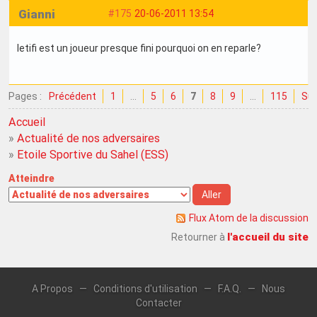
Gianni
#175
20-06-2011 13:54
letifi est un joueur presque fini pourquoi on en reparle?
Pages :
Précédent
1
…
5
6
7
8
9
…
115
Sui
Accueil
»
Actualité de nos adversaires
»
Etoile Sportive du Sahel (ESS)
Atteindre
Flux Atom de la discussion
l'accueil du site
Retourner à
A Propos
—
Conditions d'utilisation
—
F.A.Q.
—
Nous
Contacter