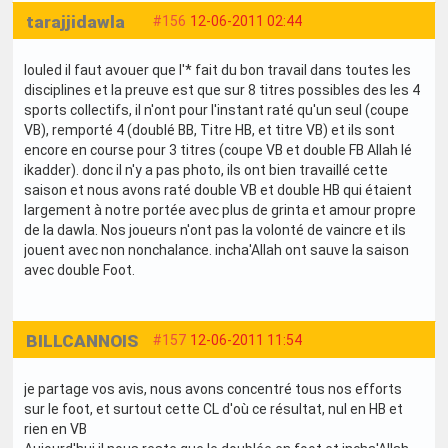
tarajjidawla
#156
12-06-2011 02:44
louled il faut avouer que l'* fait du bon travail dans toutes les
disciplines et la preuve est que sur 8 titres possibles des les 4
sports collectifs, il n'ont pour l'instant raté qu'un seul (coupe
VB), remporté 4 (doublé BB, Titre HB, et titre VB) et ils sont
encore en course pour 3 titres (coupe VB et double FB Allah lé
ikadder). donc il n'y a pas photo, ils ont bien travaillé cette
saison et nous avons raté double VB et double HB qui étaient
largement à notre portée avec plus de grinta et amour propre
de la dawla. Nos joueurs n'ont pas la volonté de vaincre et ils
jouent avec non nonchalance. incha'Allah ont sauve la saison
avec double Foot.
BILLCANNOIS
#157
12-06-2011 11:54
je partage vos avis, nous avons concentré tous nos efforts
sur le foot, et surtout cette CL d'où ce résultat, nul en HB et
rien en VB