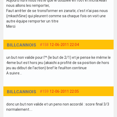
Aujourd'hui il nous reste que le doublée en foot et incha'Allah
nous allons les remporter,
Faut arrêter de se tronsformer en zanatir, c'est n'ai pas nous
(mkach5ine) qui pleurent comme sa chaque fois on voit une
autre équipe remporter un titre
Merci
BILLCANNOIS
#158
12-06-2011 22:04
un but non valide pour l'* (le but de 2/1) et je pense ke même le
4eme but est hors jeu (akaichi a profité de sa position de hors
jeu au début de l'action) bref le feuilton continue
A suivre...
BILLCANNOIS
#159
12-06-2011 22:05
donc un but non valide et un peno non accordé : score final 3/3
normalement....