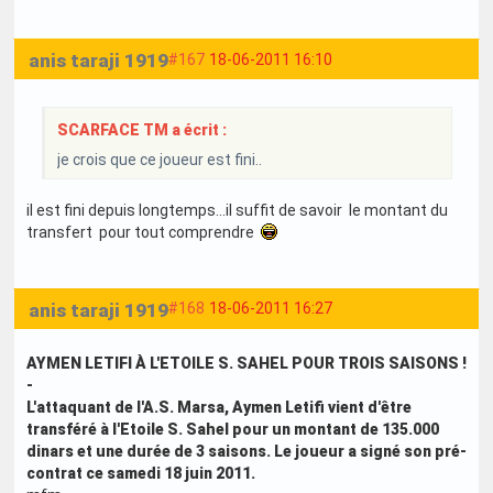
anis taraji 1919
#167
18-06-2011 16:10
SCARFACE TM a écrit :
je crois que ce joueur est fini..
il est fini depuis longtemps...il suffit de savoir le montant du
transfert pour tout comprendre
anis taraji 1919
#168
18-06-2011 16:27
AYMEN LETIFI À L'ETOILE S. SAHEL POUR TROIS SAISONS !
-
L'attaquant de l'A.S. Marsa, Aymen Letifi vient d'être
transféré à l'Etoile S. Sahel pour un montant de 135.000
dinars et une durée de 3 saisons. Le joueur a signé son pré-
contrat ce samedi 18 juin 2011.