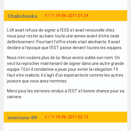
Chakchouka
#173
19-06-2011 01:24
Ltifi avait refuse de signer a l'ESS et avait renouvelle chez
nous pour rester au banc toute une annee avant d'etre cede
definitivement. Pourtant l'offre etoile etait alechante. Il avait
declare a l'epoque que l'EST passe devant toutes les equipes.
Nous n'en voulons plus de lui. Nous avons oublie son nom. On
veut lui reprocher maintenant de signer dans une autre grande
equipe ? Est-il condamne a jouer pour eviter la relegation ? Il
faut etre realiste, il s'agit d'un esperantiste comme les autres
joueurs que vous avez nommes.
Merci pour les services rendus a l'EST et bonne chance pour sa
carriere.
montana-89
#174
19-06-2011 02:13