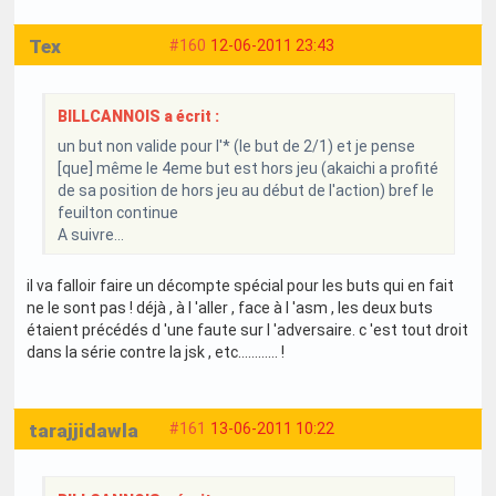
Tex
#160
12-06-2011 23:43
BILLCANNOIS a écrit :
un but non valide pour l'* (le but de 2/1) et je pense
[que] même le 4eme but est hors jeu (akaichi a profité
de sa position de hors jeu au début de l'action) bref le
feuilton continue
A suivre...
il va falloir faire un décompte spécial pour les buts qui en fait
ne le sont pas ! déjà , à l 'aller , face à l 'asm , les deux buts
étaient précédés d 'une faute sur l 'adversaire. c 'est tout droit
dans la série contre la jsk , etc............ !
tarajjidawla
#161
13-06-2011 10:22