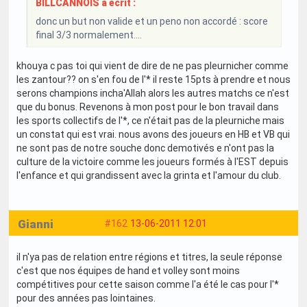
BILLCANNOIS a écrit :
donc un but non valide et un peno non accordé : score
final 3/3 normalement....
khouya c pas toi qui vient de dire de ne pas pleurnicher comme
les zantour?? on s'en fou de l'* il reste 15pts à prendre et nous
serons champions incha'Allah alors les autres matchs ce n'est
que du bonus. Revenons à mon post pour le bon travail dans
les sports collectifs de l'*, ce n'était pas de la pleurniche mais
un constat qui est vrai. nous avons des joueurs en HB et VB qui
ne sont pas de notre souche donc demotivés e n'ont pas la
culture de la victoire comme les joueurs formés à l'EST depuis
l'enfance et qui grandissent avec la grinta et l'amour du club.
Gianni
#162
13-06-2011 12:01
il n'ya pas de relation entre régions et titres, la seule réponse
c'est que nos équipes de hand et volley sont moins
compétitives pour cette saison comme l'a été le cas pour l'*
pour des années pas lointaines.