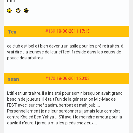
mfm
Tex
#169
18-06-2011 17:15
ce club est bel et bien devenu un asile pour les pré retraités. à
vrai dire , la jeunese de leur effectif réside dans les coups de
pouce des arbitres.
ssan
#170
18-06-2011 20:03
Ltifi est un traitre, il a insisté pour sortir lorsqu'on avait grand
besoin de joueurs, il était l'un de la génération Mic-Mac de
l'EST avec leur chef zaeim, berrbat et mahjoubi ...
Personnellement je ne leur pardonnerai jamais leur complot
contre Khaled Ben Yahya ... S'il avait le moindre amour pour la
dawla il n'aurait jamais mis les pieds chez eux ...