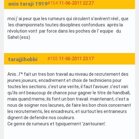
anis taraji 1919
#154
11-06-2011 22:27
moi j' ai peur que les rumeurs qui circulent s'avérent réel , que
les championnats toutes disciplines confondues aprés la
révolution vont par force dans les poches de l' equipe du
Sahel (ess)
tarajjihobbi
#155
11-06-2011 23:17
Anis...l'* fait un tres bon travail au niveau de recrutement des
jeunes joueurs, encadrement et choix de techniciens pour
toutes les sections..c'est une verite, il faut l'avouer..c'est vari
qu'ils ont beaucoup de chance pour gagner le titre de handball,
mais quand meme, ils font un bon travail. maintenant, c'est a
nous de soigner nos lacunes, de faire les bon choix concernant
les recrutements, les encadreurs, et surtout les entraineurs
dignent de defendre nos couleurs.
Ce genre de rumeurs et typiquement 'zantourien'.