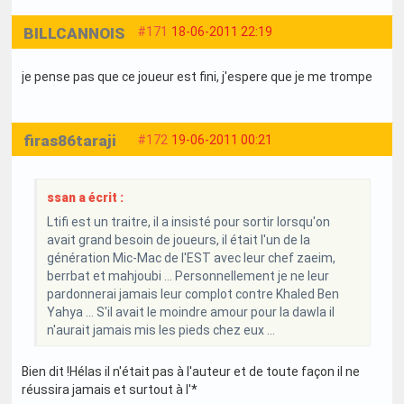
BILLCANNOIS
#171
18-06-2011 22:19
je pense pas que ce joueur est fini, j'espere que je me trompe
firas86taraji
#172
19-06-2011 00:21
ssan a écrit :
Ltifi est un traitre, il a insisté pour sortir lorsqu'on
avait grand besoin de joueurs, il était l'un de la
génération Mic-Mac de l'EST avec leur chef zaeim,
berrbat et mahjoubi ... Personnellement je ne leur
pardonnerai jamais leur complot contre Khaled Ben
Yahya ... S'il avait le moindre amour pour la dawla il
n'aurait jamais mis les pieds chez eux ...
Bien dit !Hélas il n'était pas à l'auteur et de toute façon il ne
réussira jamais et surtout à l'*