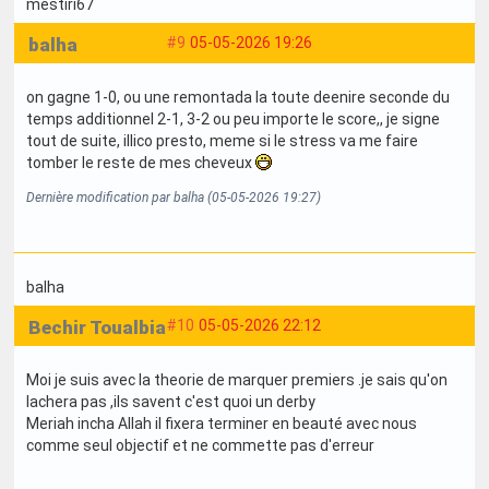
mestiri67
balha
#9
05-05-2026 19:26
on gagne 1-0, ou une remontada la toute deenire seconde du
temps additionnel 2-1, 3-2 ou peu importe le score,, je signe
tout de suite, illico presto, meme si le stress va me faire
tomber le reste de mes cheveux
Dernière modification par balha (05-05-2026 19:27)
balha
Bechir Toualbia
#10
05-05-2026 22:12
Moi je suis avec la theorie de marquer premiers .je sais qu'on
lachera pas ,ils savent c'est quoi un derby
Meriah incha Allah il fixera terminer en beauté avec nous
comme seul objectif et ne commette pas d'erreur