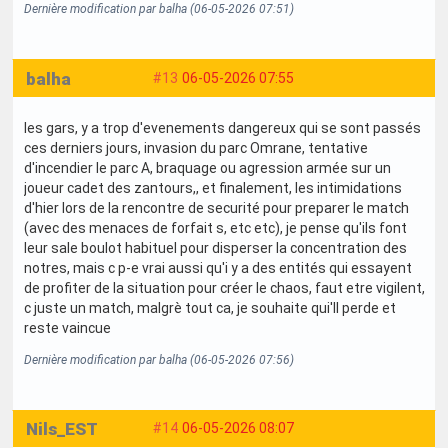
Dernière modification par balha (06-05-2026 07:51)
balha
#13
06-05-2026 07:55
les gars, y a trop d'evenements dangereux qui se sont passés
ces derniers jours, invasion du parc Omrane, tentative
d'incendier le parc A, braquage ou agression armée sur un
joueur cadet des zantours,, et finalement, les intimidations
d'hier lors de la rencontre de securité pour preparer le match
(avec des menaces de forfait s, etc etc), je pense qu'ils font
leur sale boulot habituel pour disperser la concentration des
notres, mais c p-e vrai aussi qu'i y a des entités qui essayent
de profiter de la situation pour créer le chaos, faut etre vigilent,
c juste un match, malgrè tout ca, je souhaite qui'll perde et
reste vaincue
Dernière modification par balha (06-05-2026 07:56)
Nils_EST
#14
06-05-2026 08:07