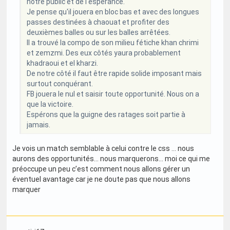
notre public et de l'espérance.
Je pense qu'il jouera en bloc bas et avec des longues
passes destinées à chaouat et profiter des
deuxièmes balles ou sur les balles arrêtées.
Il a trouvé la compo de son milieu fétiche khan chrimi
et zemzmi. Des eux côtés yaura probablement
khadraoui et el kharzi.
De notre côté il faut être rapide solide imposant mais
surtout conquérant.
FB jouera le nul et saisir toute opportunité. Nous on a
que la victoire.
Espérons que la guigne des ratages soit partie à
jamais.
Je vois un match semblable à celui contre le css … nous
aurons des opportunités… nous marquerons… moi ce qui me
préoccupe un peu c’est comment nous allons gérer un
éventuel avantage car je ne doute pas que nous allons
marquer