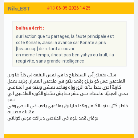
Nils_EST
#18
06-05-2026 14:25
balha a écrit :
sur laction que tu partages, la faute principale est
coté Konaté, Jlassi a avancé car Konaté a pris
[beaucoup] de retard a couvrir
en meme temps, il nest pas ben yahya ou krull, il a
reagi vite, sans grande intelligence
سيّب بقعتو إلّي السنطراج جا في نفس البقعة لي خلاّاها وين
الملاعبي عمل كو دزيزو وقعد يتبع في ملاعبي العمران ويزيد يعمل
كارثة اخرى يحط يدّيه الزوز وراه وقاعد يمشي ويتبع في الملاعبي
يعني العبثيّة ماعندك حتى عشر حظ بش تنحّيلو الكورة الملاعبي الي
تبعو
خاطر كبّل بدنو بالكامل وهذا مايليق بملاعبي يلعب في الترجي وفي
مقابلة مصيرية
توغاي قعد يلوم في الجلاصي ديراكت موش كوناتي