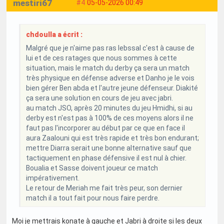
mestiri67
#4
05-05-2026 00:49
chdoulla a écrit :
Malgré que je n'aime pas ras lebssal c'est à cause de
lui et de ces ratages que nous sommes à cette
situation, mais le match du derby ça sera un match
très physique en défense adverse et Danho je le vois
bien gérer Ben abda et l'autre jeune défenseur. Diakité
ça sera une solution en cours de jeu avec jabri.
au match JSO, après 20 minutes du jeu Hmidhi, si au
derby est n'est pas à 100% de ces moyens alors il ne
faut pas l'incorporer au début par ce que en face il
aura Zaalouni qui est très rapide et très bon endurant;
mettre Diarra serait une bonne alternative sauf que
tactiquement en phase défensive il est nul à chier.
Boualia et Sasse doivent joueur ce match
impérativement.
Le retour de Meriah me fait très peur, son dernier
match il a tout fait pour nous faire perdre.
Moi je mettrais konate à gauche et Jabri à droite si les deux