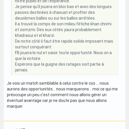
notre public et de l'espérance.
Je pense qu'il jouera en bloc bas et avec des longues
passes destinées à chaouat et profiter des
deuxièmes balles ou sur les balles arrêtées.
Il a trouvé la compo de son milieu fétiche khan chrimi
et zemzmi. Des eux côtés yaura probablement
khadraoui et el kharzi.
De notre côté il faut être rapide solide imposant mais
surtout conquérant.
FB jouera le nul et saisir toute opportunité. Nous on a
que la victoire.
Espérons que la guigne des ratages soit partie à
jamais.
Je vois un match semblable à celui contre le css … nous
aurons des opportunités… nous marquerons… moi ce qui me
préoccupe un peu c’est comment nous allons gérer un
éventuel avantage car je ne doute pas que nous allons
marquer