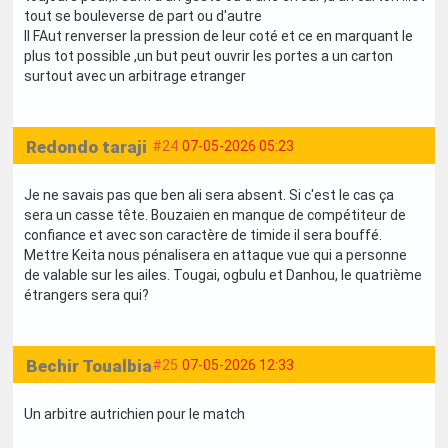
tout se bouleverse de part ou d'autre
Il FAut renverser la pression de leur coté et ce en marquant le
plus tot possible ,un but peut ouvrir les portes a un carton
surtout avec un arbitrage etranger
Redondo taraji
#24
07-05-2026 05:23
Je ne savais pas que ben ali sera absent. Si c'est le cas ça
sera un casse tête. Bouzaien en manque de compétiteur de
confiance et avec son caractère de timide il sera bouffé.
Mettre Keita nous pénalisera en attaque vue qui a personne
de valable sur les ailes. Tougai, ogbulu et Danhou, le quatrième
étrangers sera qui?
Bechir Toualbia
#25
07-05-2026 12:33
Un arbitre autrichien pour le match