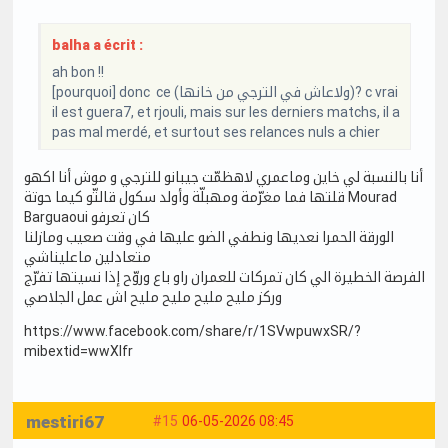
balha a écrit :
ah bon !!
[pourquoi] donc ce (ولاعاش في الترجي من خانها)? c vrai
il est guera7, et rjouli, mais sur les derniers matchs, il a
pas mal merdé, et surtout ses relances nuls a chier
أنا بالنسبة لي خاين وماعمري لاهظمّت جيبانو للترجي و موش أنا اكهو
قلتها فما مغرّمة ومهبلّة وأولد سكول قالتّو كيما حوتة Mourad
Barguaoui كان تعرفو
الورقة الحمرا نعديها ونطفي الضو عليها في وقت صعيب ومازلنا
متعادلين ماعليناشي
الفرصة الخطيرة الي كان تمركات للعمران راو باع وروّح إذا نسيتها تفرّج
وركز مليح مليح مليح مليح اش عمل الجلاصي
https://www.facebook.com/share/r/1SVwpuwxSR/?
mibextid=wwXIfr
mestiri67
#15
06-05-2026 08:45