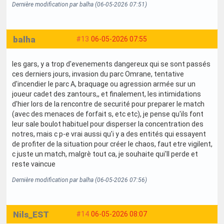
Dernière modification par balha (06-05-2026 07:51)
balha
#13
06-05-2026 07:55
les gars, y a trop d'evenements dangereux qui se sont passés
ces derniers jours, invasion du parc Omrane, tentative
d'incendier le parc A, braquage ou agression armée sur un
joueur cadet des zantours,, et finalement, les intimidations
d'hier lors de la rencontre de securité pour preparer le match
(avec des menaces de forfait s, etc etc), je pense qu'ils font
leur sale boulot habituel pour disperser la concentration des
notres, mais c p-e vrai aussi qu'i y a des entités qui essayent
de profiter de la situation pour créer le chaos, faut etre vigilent,
c juste un match, malgrè tout ca, je souhaite qui'll perde et
reste vaincue
Dernière modification par balha (06-05-2026 07:56)
Nils_EST
#14
06-05-2026 08:07