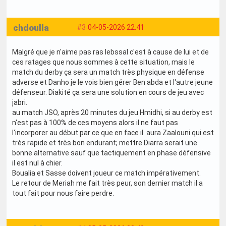
chdoulla
#3
04-05-2026 22:41
Malgré que je n'aime pas ras lebssal c'est à cause de lui et de
ces ratages que nous sommes à cette situation, mais le
match du derby ça sera un match très physique en défense
adverse et Danho je le vois bien gérer Ben abda et l'autre jeune
défenseur. Diakité ça sera une solution en cours de jeu avec
jabri.
au match JSO, après 20 minutes du jeu Hmidhi, si au derby est
n'est pas à 100% de ces moyens alors il ne faut pas
l'incorporer au début par ce que en face il aura Zaalouni qui est
très rapide et très bon endurant; mettre Diarra serait une
bonne alternative sauf que tactiquement en phase défensive
il est nul à chier.
Boualia et Sasse doivent joueur ce match impérativement.
Le retour de Meriah me fait très peur, son dernier match il a
tout fait pour nous faire perdre.