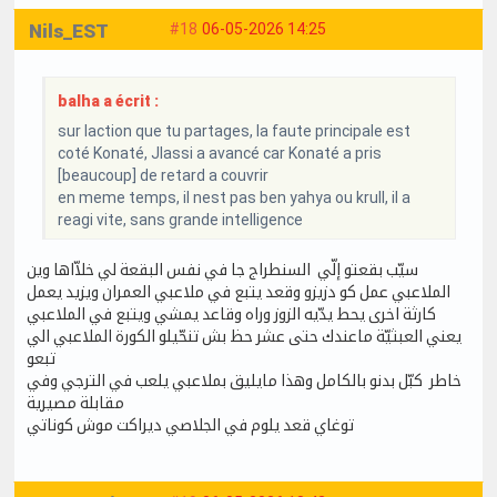
Nils_EST
#18
06-05-2026 14:25
balha a écrit :
sur laction que tu partages, la faute principale est
coté Konaté, Jlassi a avancé car Konaté a pris
[beaucoup] de retard a couvrir
en meme temps, il nest pas ben yahya ou krull, il a
reagi vite, sans grande intelligence
سيّب بقعتو إلّي السنطراج جا في نفس البقعة لي خلاّاها وين
الملاعبي عمل كو دزيزو وقعد يتبع في ملاعبي العمران ويزيد يعمل
كارثة اخرى يحط يدّيه الزوز وراه وقاعد يمشي ويتبع في الملاعبي
يعني العبثيّة ماعندك حتى عشر حظ بش تنحّيلو الكورة الملاعبي الي
تبعو
خاطر كبّل بدنو بالكامل وهذا مايليق بملاعبي يلعب في الترجي وفي
مقابلة مصيرية
توغاي قعد يلوم في الجلاصي ديراكت موش كوناتي