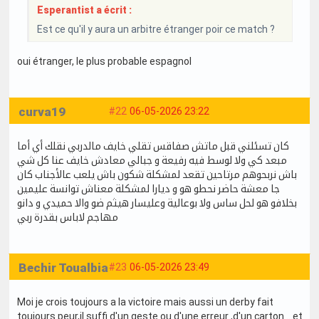
Esperantist a écrit :
Est ce qu'il y aura un arbitre étranger poir ce match ?
oui étranger, le plus probable espagnol
curva19
#22
06-05-2026 23:22
كان تسئلني قبل ماتش صفاقس تقلي خايف مالدربي نقلك أي أما
مبعد كي ولا لوسط فيه رفيعة و جبالي معادش خايف عنا كل شي
باش نربحوهم مرتاحين تقعد لمشكلة شكون باش يلعب عالأجناب كان
جا معشة حاضر نحطو هو و ديارا لمشكلة معناش توانسة عليمين
بخلافو هو لحل ساس ولا بوعالية وعليسار هيثم ضو والا حميدي و دانو
مهاجم لاباس بقدرة ربي
Bechir Toualbia
#23
06-05-2026 23:49
Moi je crois toujours a la victoire mais aussi un derby fait
toujours peur,il suffi d'un geste ou d'une erreur ,d'un carton ...et