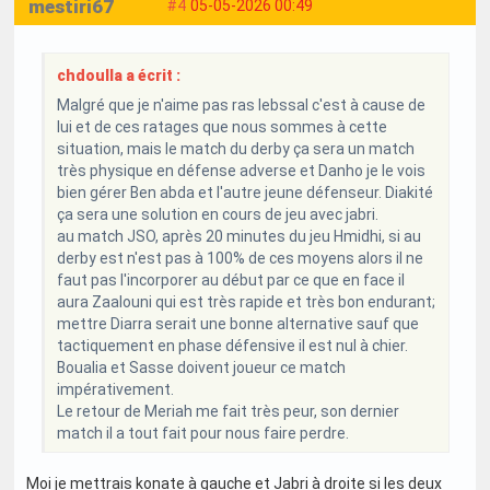
mestiri67
#4
05-05-2026 00:49
chdoulla a écrit :
Malgré que je n'aime pas ras lebssal c'est à cause de
lui et de ces ratages que nous sommes à cette
situation, mais le match du derby ça sera un match
très physique en défense adverse et Danho je le vois
bien gérer Ben abda et l'autre jeune défenseur. Diakité
ça sera une solution en cours de jeu avec jabri.
au match JSO, après 20 minutes du jeu Hmidhi, si au
derby est n'est pas à 100% de ces moyens alors il ne
faut pas l'incorporer au début par ce que en face il
aura Zaalouni qui est très rapide et très bon endurant;
mettre Diarra serait une bonne alternative sauf que
tactiquement en phase défensive il est nul à chier.
Boualia et Sasse doivent joueur ce match
impérativement.
Le retour de Meriah me fait très peur, son dernier
match il a tout fait pour nous faire perdre.
Moi je mettrais konate à gauche et Jabri à droite si les deux