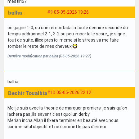
mestiri67
balha
#9
05-05-2026 19:26
on gagne 1-0, ou une remontada la toute deenire seconde du
temps additionnel 2-1, 3-2 ou peu importe le score,, je signe
tout de suite, illico presto, meme si le stress va me faire
tomber le reste de mes cheveux
Dernière modification par balha (05-05-2026 19:27)
balha
Bechir Toualbia
#10
05-05-2026 22:12
Moi je suis avec la theorie de marquer premiers .je sais qu'on
lachera pas ,ils savent c'est quoi un derby
Meriah incha Allah il fixera terminer en beauté avec nous
comme seul objectif et ne commette pas d'erreur