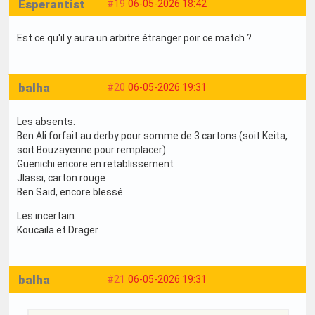
Esperantist
#19
06-05-2026 18:42
Est ce qu'il y aura un arbitre étranger poir ce match ?
balha
#20
06-05-2026 19:31
Les absents:
Ben Ali forfait au derby pour somme de 3 cartons (soit Keita,
soit Bouzayenne pour remplacer)
Guenichi encore en retablissement
Jlassi, carton rouge
Ben Said, encore blessé
Les incertain:
Koucaila et Drager
balha
#21
06-05-2026 19:31