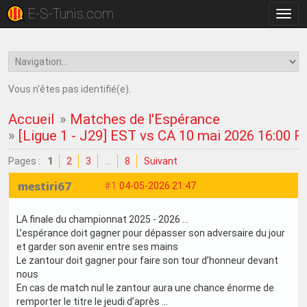
E-S-Tunis.com
Bascu
la
navig
Vous n'êtes pas identifié(e).
Accueil
»
Matches de l'Espérance
»
[Ligue 1 - J29] EST vs CA 10 mai 2026 16:00 
Pages :
1
2
3
…
8
Suivant
mestiri67
#1
04-05-2026 21:47
LA finale du championnat 2025 - 2026 …
L’espérance doit gagner pour dépasser son adversaire du jour
et garder son avenir entre ses mains
Le zantour doit gagner pour faire son tour d’honneur devant
nous
En cas de match nul le zantour aura une chance énorme de
remporter le titre le jeudi d’après …