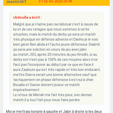
mestiri67
#4
05-05-2026 00:49
chdoulla a écrit :
Malgré que je n'aime pas ras lebssal c'est à cause de
lui et de ces ratages que nous sommes à cette
situation, mais le match du derby ça sera un match
très physique en défense adverse et Danho je le vois
bien gérer Ben abda et l'autre jeune défenseur. Diakité
ça sera une solution en cours de jeu avec jabri.
au match JSO, après 20 minutes du jeu Hmidhi, si au
derby est n'est pas à 100% de ces moyens alors il ne
faut pas l'incorporer au début par ce que en face il
aura Zaalouni qui est très rapide et très bon endurant;
mettre Diarra serait une bonne alternative sauf que
tactiquement en phase défensive il est nul à chier.
Boualia et Sasse doivent joueur ce match
impérativement.
Le retour de Meriah me fait très peur, son dernier
match il a tout fait pour nous faire perdre.
Moi je mettrais konate à gauche et Jabri à droite si les deux