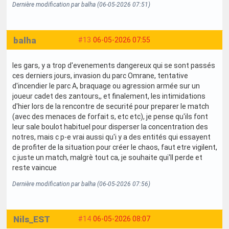
Dernière modification par balha (06-05-2026 07:51)
balha
#13
06-05-2026 07:55
les gars, y a trop d'evenements dangereux qui se sont passés
ces derniers jours, invasion du parc Omrane, tentative
d'incendier le parc A, braquage ou agression armée sur un
joueur cadet des zantours,, et finalement, les intimidations
d'hier lors de la rencontre de securité pour preparer le match
(avec des menaces de forfait s, etc etc), je pense qu'ils font
leur sale boulot habituel pour disperser la concentration des
notres, mais c p-e vrai aussi qu'i y a des entités qui essayent
de profiter de la situation pour créer le chaos, faut etre vigilent,
c juste un match, malgrè tout ca, je souhaite qui'll perde et
reste vaincue
Dernière modification par balha (06-05-2026 07:56)
Nils_EST
#14
06-05-2026 08:07