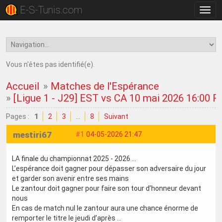
E-S-Tunis.com
Bascu
la
navig
Vous n'êtes pas identifié(e).
Accueil
»
Matches de l'Espérance
»
[Ligue 1 - J29] EST vs CA 10 mai 2026 16:00 
Pages :
1
2
3
…
8
Suivant
mestiri67
#1
04-05-2026 21:47
LA finale du championnat 2025 - 2026 …
L’espérance doit gagner pour dépasser son adversaire du jour
et garder son avenir entre ses mains
Le zantour doit gagner pour faire son tour d’honneur devant
nous
En cas de match nul le zantour aura une chance énorme de
remporter le titre le jeudi d’après …