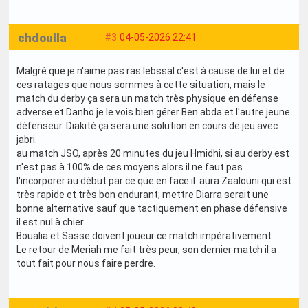
chdoulla
#3
04-05-2026 22:41
Malgré que je n'aime pas ras lebssal c'est à cause de lui et de
ces ratages que nous sommes à cette situation, mais le
match du derby ça sera un match très physique en défense
adverse et Danho je le vois bien gérer Ben abda et l'autre jeune
défenseur. Diakité ça sera une solution en cours de jeu avec
jabri.
au match JSO, après 20 minutes du jeu Hmidhi, si au derby est
n'est pas à 100% de ces moyens alors il ne faut pas
l'incorporer au début par ce que en face il aura Zaalouni qui est
très rapide et très bon endurant; mettre Diarra serait une
bonne alternative sauf que tactiquement en phase défensive
il est nul à chier.
Boualia et Sasse doivent joueur ce match impérativement.
Le retour de Meriah me fait très peur, son dernier match il a
tout fait pour nous faire perdre.