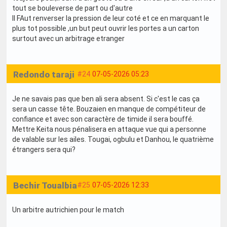
tout se bouleverse de part ou d'autre
Il FAut renverser la pression de leur coté et ce en marquant le
plus tot possible ,un but peut ouvrir les portes a un carton
surtout avec un arbitrage etranger
Redondo taraji
#24
07-05-2026 05:23
Je ne savais pas que ben ali sera absent. Si c'est le cas ça
sera un casse tête. Bouzaien en manque de compétiteur de
confiance et avec son caractère de timide il sera bouffé.
Mettre Keita nous pénalisera en attaque vue qui a personne
de valable sur les ailes. Tougai, ogbulu et Danhou, le quatrième
étrangers sera qui?
Bechir Toualbia
#25
07-05-2026 12:33
Un arbitre autrichien pour le match