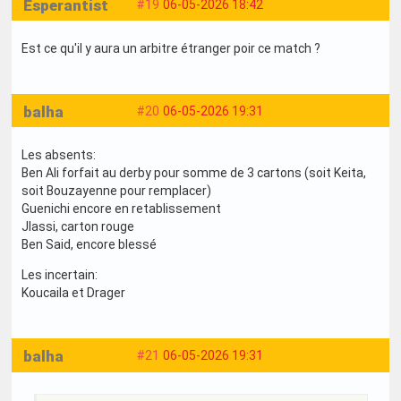
Esperantist
#19
06-05-2026 18:42
Est ce qu'il y aura un arbitre étranger poir ce match ?
balha
#20
06-05-2026 19:31
Les absents:
Ben Ali forfait au derby pour somme de 3 cartons (soit Keita,
soit Bouzayenne pour remplacer)
Guenichi encore en retablissement
Jlassi, carton rouge
Ben Said, encore blessé
Les incertain:
Koucaila et Drager
balha
#21
06-05-2026 19:31