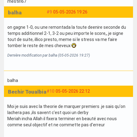
mestiri67
balha
#9
05-05-2026 19:26
on gagne 1-0, ou une remontada la toute deenire seconde du
temps additionnel 2-1, 3-2 ou peu importe le score,, je signe
tout de suite, illico presto, meme si le stress va me faire
tomber le reste de mes cheveux
Dernière modification par balha (05-05-2026 19:27)
balha
Bechir Toualbia
#10
05-05-2026 22:12
Moi je suis avec la theorie de marquer premiers .je sais qu'on
lachera pas ,ils savent c'est quoi un derby
Meriah incha Allah il fixera terminer en beauté avec nous
comme seul objectif et ne commette pas d'erreur