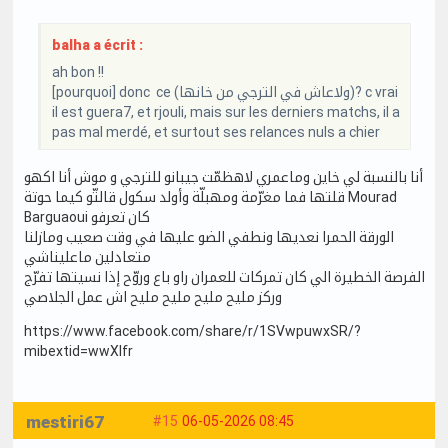
balha a écrit :
ah bon !!
[pourquoi] donc ce (ولاعاش في الترجي من خانها)? c vrai
il est guera7, et rjouli, mais sur les derniers matchs, il a
pas mal merdé, et surtout ses relances nuls a chier
أنا بالنسبة لي خاين وماعمري لاهظمّت جيبانو للترجي و موش أنا اكهو
قلتها فما مغرّمة ومهبلّة وأولد سكول قالتّو كيما حوتة Mourad
Barguaoui كان تعرفو
الورقة الحمرا نعديها ونطفي الضو عليها في وقت صعيب ومازلنا
متعادلين ماعليناشي
الفرصة الخطيرة الي كان تمركات للعمران راو باع وروّح إذا نسيتها تفرّج
وركز مليح مليح مليح مليح اش عمل الجلاصي
https://www.facebook.com/share/r/1SVwpuwxSR/?
mibextid=wwXIfr
mestiri67
#15
06-05-2026 08:45