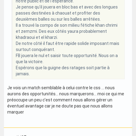
notre public et de l'espérance.
Je pense qu'il jouera en bloc bas et avec des longues
passes destinées à chaouat et profiter des
deuxièmes balles ou sur les balles arrêtées.
Il a trouvé la compo de son milieu fétiche khan chrimi
et zemzmi. Des eux côtés yaura probablement
khadraoui et el kharzi.
De notre côté il faut être rapide solide imposant mais
surtout conquérant.
FB jouera le nul et saisir toute opportunité. Nous on a
que la victoire.
Espérons que la guigne des ratages soit partie à
jamais.
Je vois un match semblable à celui contre le css … nous
aurons des opportunités… nous marquerons… moi ce qui me
préoccupe un peu c’est comment nous allons gérer un
éventuel avantage car je ne doute pas que nous allons
marquer