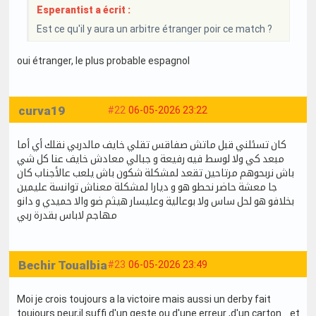
Esperantist a écrit :
Est ce qu'il y aura un arbitre étranger poir ce match ?
oui étranger, le plus probable espagnol
curva19
#22
06-05-2026 23:22
كان تسئلني قبل ماتش صفاقس تقلي خايف مالدربي نقلك أي أما
مبعد كي ولا لوسط فيه رفيعة و جبالي معادش خايف عنا كل شي
باش نربحوهم مرتاحين تقعد لمشكلة شكون باش يلعب عالأجناب كان
جا معشة حاضر نحطو هو و ديارا لمشكلة معناش توانسة عليمين
بخلافو هو لحل ساس ولا بوعالية وعليسار هيثم ضو والا حميدي و دانو
مهاجم لاباس بقدرة ربي
Bechir Toualbia
#23
06-05-2026 23:49
Moi je crois toujours a la victoire mais aussi un derby fait
toujours peur,il suffi d'un geste ou d'une erreur ,d'un carton ...et