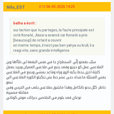
Nils_EST
#18
06-05-2026 14:25
balha a écrit :
sur laction que tu partages, la faute principale est
coté Konaté, Jlassi a avancé car Konaté a pris
[beaucoup] de retard a couvrir
en meme temps, il nest pas ben yahya ou krull, il a
reagi vite, sans grande intelligence
سيّب بقعتو إلّي السنطراج جا في نفس البقعة لي خلاّاها وين
الملاعبي عمل كو دزيزو وقعد يتبع في ملاعبي العمران ويزيد يعمل
كارثة اخرى يحط يدّيه الزوز وراه وقاعد يمشي ويتبع في الملاعبي
يعني العبثيّة ماعندك حتى عشر حظ بش تنحّيلو الكورة الملاعبي الي
تبعو
خاطر كبّل بدنو بالكامل وهذا مايليق بملاعبي يلعب في الترجي وفي
مقابلة مصيرية
توغاي قعد يلوم في الجلاصي ديراكت موش كوناتي