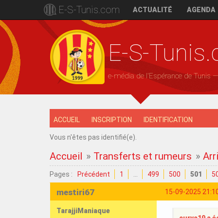
E-S-Tunis.com
ACTUALITÉ
AGENDA
E-S-Tunis
e-média de l'Espérance de Tunis 
ACCUEIL
INSCRIPTION
IDENTIFICATION
Vous n'êtes pas identifié(e).
Accueil
»
Transferts et rumeurs
»
Arr
Pages :
Précédent
1
…
499
500
501
5
mestiri67
15-09-2025 21:1
TarajjiManiaque