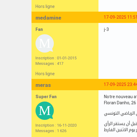
Hors ligne
medamine
17-09-2025 11:5
Fan
j-3
Inscription : 01-01-2015
Messages : 417
Hors ligne
meras
17-09-2025 23:4
Super Fan
Notre nouveau a
Floran Danho, 26
ل أن يستقر الرأي
Inscription : 16-11-2020
Messages : 1 626