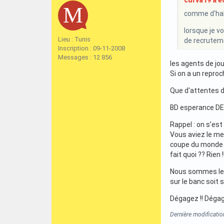
curva19 a éc
comme d'habi
lorsque je vo
Lieu : Tunis
de recruteme
Inscription : 09-11-2008
Messages : 12 856
les agents de jou
Si on a un reproc
Que d'attentes 
BD esperance DE-
Rappel : on s’est
Vous aviez le mer
coupe du monde l
fait quoi ?? Rien 
Nous sommes le 1
sur le banc soit
Dégagez !! Dégage
Dernière modificati