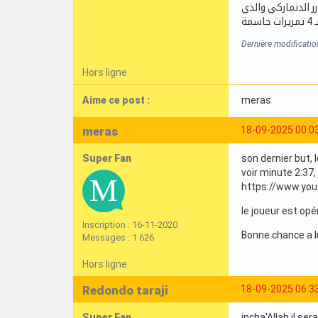
يق راندرز الدنماركي والذي
Dernière modificati
Hors ligne
Aime ce post :
meras
meras
18-09-2025 00:0
Super Fan
son dernier but, 
voir minute 2:37,
https://www.yo
le joueur est opé
Inscription : 16-11-2020
Bonne chance a l
Messages : 1 626
Hors ligne
Redondo taraji
18-09-2025 06:3
Super Fan
incha'Allah il se