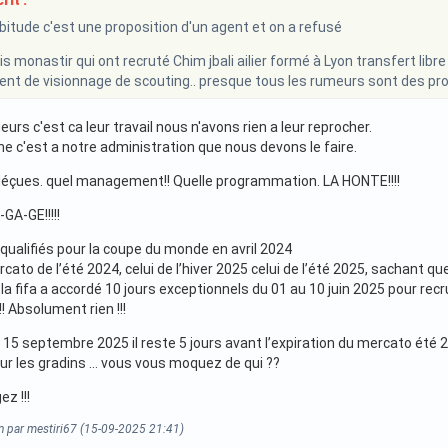
rit :
tude c'est une proposition d'un agent et on a refusé
is monastir qui ont recruté Chim jbali ailier formé à Lyon transfert libr
nt de visionnage de scouting.. presque tous les rumeurs sont des pr
eurs c'est ca leur travail nous n'avons rien a leur reprocher.
he c'est a notre administration que nous devons le faire.
déçues. quel management!! Quelle programmation. LA HONTE!!!!
GA-GE!!!!!
 qualifiés pour la coupe du monde en avril 2024
cato de l’été 2024, celui de l’hiver 2025 celui de l’été 2025, sachant que
a fifa a accordé 10 jours exceptionnels du 01 au 10 juin 2025 pour re
!!! Absolument rien !!!
5 septembre 2025 il reste 5 jours avant l’expiration du mercato été 2
 sur les gradins … vous vous moquez de qui ??
z !!!
on par mestiri67 (15-09-2025 21:41)