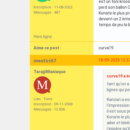
est un toni kroos
Inscription : 11-08-2022
perd son ballon 
Messages : 487
Konate le plus pr
devient un 2 ème 
temps de jeu la b
Hors ligne
Aime ce post :
curva19
mestiri67
18-09-2025 12:3
TarajjiManiaque
curva19 a éc
tant qu'on a 
lignes qui p
Lieu : Tunis
Kanzari a es
Inscription : 09-11-2008
l'impression 
Messages : 12 856
il est sous p
Konate le pl
ailier et bl
j'espère qu'