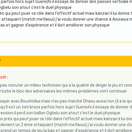
 parfois hors sujet Guenichi il essaye de donner des passes verticale mai
Ogbelu son atout c'est le duel physique
és qui peut jouer ce rôle dans l'effectif actuel mais kanzari il lui donne
attaquant (match metlaoui) j'ai voulu donner une chance à Aissaoui mai
as et gagner d'expérience et il doit améliorer son physique
7
rit :
pas recruter un milieu technicien qui a la qualité de diriger le jeu et co
erturbe le bloc des adversaires les mêmes problèmes vont continuer
sayer avec Bouchniba mais n'as pas marché Dhaou aussi non (il a la quali
qu'il est un toni kroos parfois hors sujet Guenichi il essaye de donner 
ression il perd son ballon Ogbelu son atout c'est le duel physique
us prés qui peut jouer ce rôle dans l'effectif actuel mais kanzari il lu
eili devient un 2 ème attaquant (match metlaoui) j'ai voulu donner une c
il prend un temps de jeu la bas et gagner d'expérience et il doit amélior