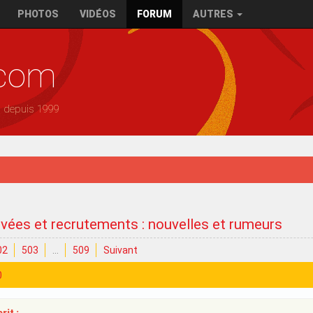
PHOTOS
VIDÉOS
FORUM
AUTRES
.com
— depuis 1999
ivées et recrutements : nouvelles et rumeurs
02
503
…
509
Suivant
0