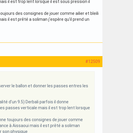
s il est trop lent lorsque il est sous pression il
 toujours des consignes de jouer comme ailier et bleili
s il est prêté a soliman j'espère qu'il prend un
#12509
nserver le ballon et donner les passes entres les
té d'un 9.5) Derbali parfois il donne
des passes verticale mais il est trop lent lorsque
i donne toujours des consignes de jouer comme
hance à Aissaoui mais il est prêté a soliman
er son physique