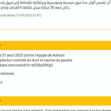
مهاجم فلوريان دانهو البالغ من العمر 25 سنة أن تقمص ألوان عدة فرق فرنسية وسويسرية وبرتغالية بالإضافة إلى فر
خاض معه 30 مباراة سجل خلالها 6 أهداف وقام بـ 4 تمريرات حاسمة.
on par meras (17-09-2025 23:47)
3
le 31 aout 2025 contre l'equipe de Achouri
 jolie but contrôle du droit et reprise du gauche
utube.com/watch?v=eEDBsPiRfgU
rationnel.
ui
3
ra l'avant centre tant attendu. Son intégration par rapport à notre cham