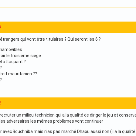
3
étrangers qui vont être titulaires ? Qui seront les 6 ?
 Inamovibles
oir le troisième siège
l attaquant ?
?
 droit mauritanien ??
?
2
recruter un milieu technicien qui a la qualité de diriger le jeu et conserv
 des adversaires les mêmes problèmes vont continuer
 avec Bouchniba mais n'as pas marché Dhaou aussi non (il a la qualité d'