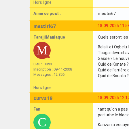
Hors ligne
Aime ce post :
mestiri67
mestiri67
18-09-2025 11:5
TarajjiManiaque
Quels seront les 
Belaili et Ogbelu
Tougai devrait av
Sasse ? Le nouve
Lieu : Tunis
Quid de Konate ?
Inscription : 09-11-2008
Quid de l’arrière
Messages : 12 856
Quid de Boualia ?
Hors ligne
curva19
18-09-2025 12:1
Fan
tant qu'on a pas 
perturbe le bloc
Kanzari a essayer