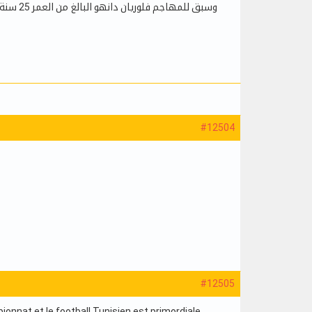
وسبق لل
#12504
#12505
pionnat et le football Tunisien est primordiale.