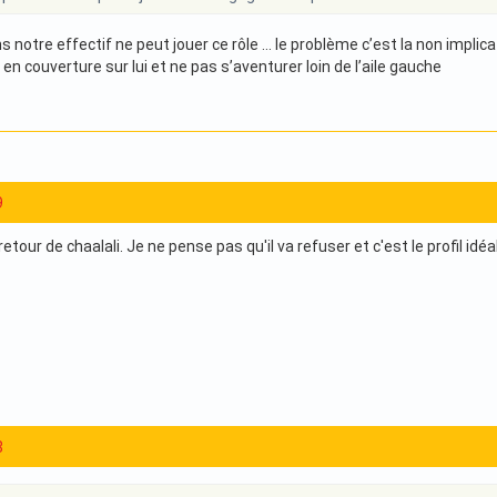
 notre effectif ne peut jouer ce rôle … le problème c’est la non implicati
en couverture sur lui et ne pas s’aventurer loin de l’aile gauche
9
etour de chaalali. Je ne pense pas qu'il va refuser et c'est le profil id
8