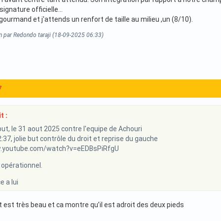
ignature officielle...
gourmand et j'attends un renfort de taille au milieu ,un (8/10).
n par Redondo taraji (18-09-2025 06:33)
7
t :
but, le 31 aout 2025 contre l'equipe de Achouri
:37, jolie but contrôle du droit et reprise du gauche
w.youtube.com/watch?v=eEDBsPiRfgU
 opérationnel.
 a lui
t est très beau et ca montre qu’il est adroit des deux pieds