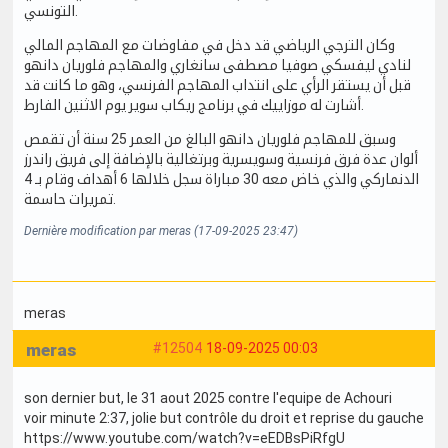
التونسي.
وكان الترجي الرياضي قد دخل في مفاوضات مع المهاجم المالي
لنادي ليفسكي صوفيا مصطفى سانغاري والمهاجم فلوريان دانهو
قبل أن يستقر الرأي على انتداب المهاجم الفرنسي، وهو ما كانت قد
أشارت له موزاييك في برنامج ريكاب سوير يوم الاثنين الفارط.
وسبق للمهاجم فلوريان دانهو البالغ من العمر 25 سنة أن تقمص
ألوان عدة فرق فرنسية وسويسرية وبرتغالية بالإضافة إلى فريق راندرز
الدنماركي والذي خاض معه 30 مباراة سجل خلالها 6 أهداف وقام بـ 4
تمريرات حاسمة.
Dernière modification par meras (17-09-2025 23:47)
meras
meras
#12504
18-09-2025 00:03
son dernier but, le 31 aout 2025 contre l'equipe de Achouri
voir minute 2:37, jolie but contrôle du droit et reprise du gauche
https://www.youtube.com/watch?v=eEDBsPiRfgU