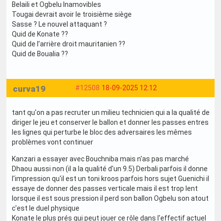
Belaili et Ogbelu Inamovibles
Tougai devrait avoir le troisième siège
Sasse ? Le nouvel attaquant ?
Quid de Konate ??
Quid de l’arrière droit mauritanien ??
Quid de Boualia ??
curva19
#12508
18-09-2025 12:12
tant qu'on a pas recruter un milieu technicien qui a la qualité de
diriger le jeu et conserver le ballon et donner les passes entres
les lignes qui perturbe le bloc des adversaires les mêmes
problèmes vont continuer
Kanzari a essayer avec Bouchniba mais n'as pas marché
Dhaou aussi non (il a la qualité d'un 9.5) Derbali parfois il donne
l'impression qu'il est un toni kroos parfois hors sujet Guenichi il
essaye de donner des passes verticale mais il est trop lent
lorsque il est sous pression il perd son ballon Ogbelu son atout
c'est le duel physique
Konate le plus prés qui peut jouer ce rôle dans l'effectif actuel