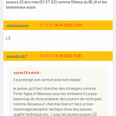
joueurs 22 ans max (D1 ET D2) comme DHaoui du BEJA et les
binationaux aussi
medamine
#12512
18-09-2025 13:09
j-2
mestiri67
#12513
18-09-2025 15:01
curva19 a écrit :
il a prolongé son contrat avec son équipe
je pense qu'il faut chercher des étrangers comme
Peter Agba et Mansour pour les tunisiens il y a pas
beaucoup de choix préparer des joueurs de notre parc
comme Aissaoui et chercher bien et faire un bon
visionnage(discipline tactique choix des passes
qualité technique etc...) pour les jeunes joueurs 22