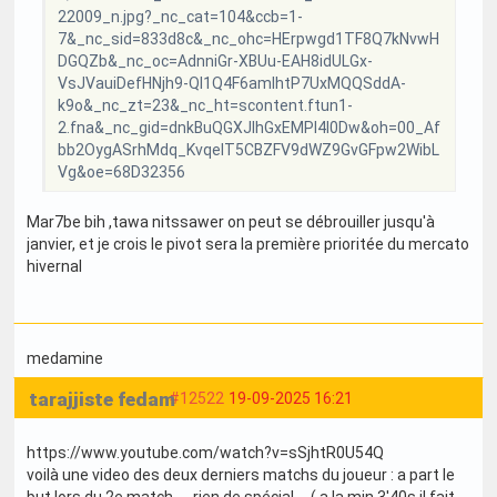
22009_n.jpg?_nc_cat=104&ccb=1-
7&_nc_sid=833d8c&_nc_ohc=HErpwgd1TF8Q7kNvwH
DGQZb&_nc_oc=AdnniGr-XBUu-EAH8idULGx-
VsJVauiDefHNjh9-QI1Q4F6amlhtP7UxMQQSddA-
k9o&_nc_zt=23&_nc_ht=scontent.ftun1-
2.fna&_nc_gid=dnkBuQGXJIhGxEMPl4l0Dw&oh=00_Af
bb2OygASrhMdq_KvqeIT5CBZFV9dWZ9GvGFpw2WibL
Vg&oe=68D32356
Mar7be bih ,tawa nitssawer on peut se débrouiller jusqu'à
janvier, et je crois le pivot sera la première prioritée du mercato
hivernal
medamine
tarajjiste fedam
#12522
19-09-2025 16:21
https://www.youtube.com/watch?v=sSjhtR0U54Q
voilà une video des deux derniers matchs du joueur : a part le