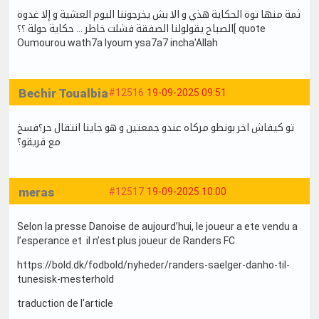
ثمة منها توة الحكاية هذي و الا بش يخرجوننا اليوم العشية و إلا غدوة
الصباح يقولولنا الصفقة فشلت خاطر … حكاية حولة ؟؟[ quote
Oumourou wath7a lyoum ysa7a7 incha'Allah
Bechir Toualbia
#12516
19-09-2025 09:51
تو كيفاش اخر بونطو مركاه عندو جمعتين و هو جاينا انتقال حر؟فسخ
مع فريقو؟
meras
#12517
19-09-2025 10:00
Selon la presse Danoise de aujourd’hui, le joueur a ete vendu a
l’esperance et il n’est plus joueur de Randers FC
https://bold.dk/fodbold/nyheder/randers-saelger-danho-til-
tunesisk-mesterhold
traduction de l'article