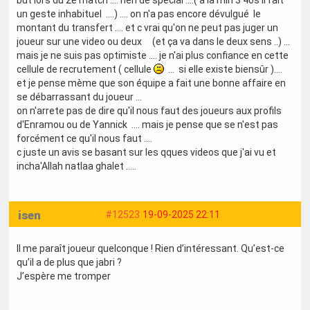
but lors du 2e match .... rien de spécial ....( a la min 3'40s il fait
un geste inhabituel ....) .... on n'a pas encore dévulgué le
montant du transfert .... et c vrai qu'on ne peut pas juger un
joueur sur une video ou deux (et ça va dans le deux sens ..) ...
mais je ne suis pas optimiste .... je n'ai plus confiance en cette
cellule de recrutement ( cellule
... si elle existe biensûr )....
et je pense mème que son équipe a fait une bonne affaire en
se débarrassant du joueur ...
on n'arrete pas de dire qu'il nous faut des joueurs aux profils
d'Enramou ou de Yannick .... mais je pense que se n'est pas
forcément ce qu'il nous faut ....
c juste un avis se basant sur les qques videos que j'ai vu et
incha'Allah natlaa ghalet .....
isen
#12523
19-09-2025 22:11
Il me paraît joueur quelconque ! Rien d’intéressant. Qu’est-ce
qu’il a de plus que jabri ?
J’espère me tromper