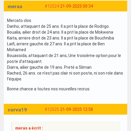
meras
#12524
21-09-2025 00:34
Mercato clos
Danho, attaquant de 25 ans. Il a prit la place de Rodrigo.
Boualia, ailier droit de 24 ans. Il a prit la place de Mokwena
Kaita, arriere droit de 23 ans. Il a prit la place de Bouchniba
Laifi, arriere gauche de 27 ans. Il a prit la place de Ben
Mohamed
Bouassida, attaquant de 21 ans, Une troisième option pour le
poste d’attaquant.
Diarra, ailier gauche de 19 ans. Preté a Sliman
Rached, 26 ans. ce n’est pas clair ni son poste, ni son role dans
l’équipe.
Bonne chance a toutes nos nouvelles recrus.
curva19
#12525
21-09-2025 12:58
meras a écrit :