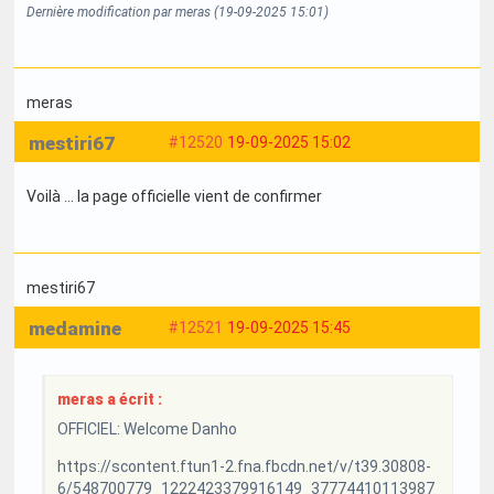
Dernière modification par meras (19-09-2025 15:01)
meras
mestiri67
#12520
19-09-2025 15:02
Voilà … la page officielle vient de confirmer
mestiri67
medamine
#12521
19-09-2025 15:45
meras a écrit :
OFFICIEL: Welcome Danho
https://scontent.ftun1-2.fna.fbcdn.net/v/t39.30808-
6/548700779_1222423379916149_37774410113987