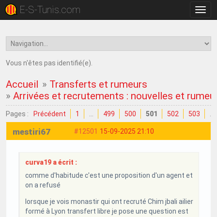
E-S-Tunis.com
Bascu
la
navig
Vous n'êtes pas identifié(e).
Accueil
»
Transferts et rumeurs
»
Arrivées et recrutements : nouvelles et rumeu
Pages :
Précédent
1
…
499
500
501
502
503
…
mestiri67
#12501
15-09-2025 21:10
curva19 a écrit :
comme d'habitude c'est une proposition d'un agent et
on a refusé
lorsque je vois monastir qui ont recruté Chim jbali ailier
formé à Lyon transfert libre je pose une question est