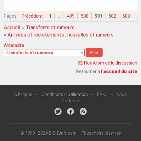
Pages :
Précédent
1
…
499
500
501
502
503
…
Accueil
»
Transferts et rumeurs
»
Arrivées et recrutements : nouvelles et rumeurs
Atteindre
Flux Atom de la discussion
l'accueil du site
Retourner à
A Propos
—
Conditions d'utilisation
—
F.A.Q.
—
Nous
Contacter
© 1999–2024 E-S-Tunis.com — Tous droits réservés