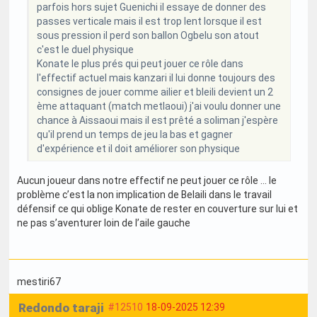
parfois hors sujet Guenichi il essaye de donner des
passes verticale mais il est trop lent lorsque il est
sous pression il perd son ballon Ogbelu son atout
c'est le duel physique
Konate le plus prés qui peut jouer ce rôle dans
l'effectif actuel mais kanzari il lui donne toujours des
consignes de jouer comme ailier et bleili devient un 2
ème attaquant (match metlaoui) j'ai voulu donner une
chance à Aissaoui mais il est prêté a soliman j'espère
qu'il prend un temps de jeu la bas et gagner
d'expérience et il doit améliorer son physique
Aucun joueur dans notre effectif ne peut jouer ce rôle … le
problème c’est la non implication de Belaili dans le travail
défensif ce qui oblige Konate de rester en couverture sur lui et
ne pas s’aventurer loin de l’aile gauche
mestiri67
Redondo taraji
#12510
18-09-2025 12:39