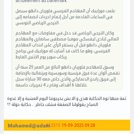
actuelement au Danemark.
علمت موزاييك أن المهاجم الفرنسي فلوريان دانهو سيصل
في الساعات القادمة من أجل إتمام اجرءات انضمامه إلى
الترجي الرياضي التونسي.
وكان الترجي الرياضي قد دخل في مفاوضات مع المهاجم
المالي لنادي ليفسكي صوفيا مصطفى سانغاري والمهاجم
فلوريان دانهو قبل أن يستقر الرأي على انتداب المهاجم
الفرنسي، وهو ما كانت قد أشارت له موزاييك في برنامج
ريكاب سوير يوم الاثنين الفارط.
وسبق للمهاجم فلوريان دانهو البالغ من العمر 25 سنة أن
تقمص ألوان عدة فرق فرنسية وسويسرية وبرتغالية بالإضافة
إلى فريق راندرز الدنماركي والذي خاض معه 30 مباراة سجل
خلالها 6 أهداف وقام بـ 4 تمريرات حاسمة.
ثمة منها توة الحكاية هذي و الا بش يخرجوننا اليوم العشية و إلا غدوة
الصباح يقولولنا الصفقة فشلت خاطر … حكاية حولة ؟؟
Mohamed@adam
#12515
19-09-2025 09:28