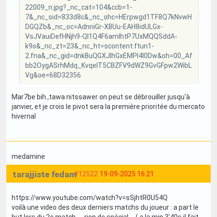
22009_n.jpg?_nc_cat=104&ccb=1-
7&_nc_sid=833d8c&_nc_ohc=HErpwgd1TF8Q7kNvwH
DGQZb&_nc_oc=AdnniGr-XBUu-EAH8idULGx-
VsJVauiDefHNjh9-QI1Q4F6amlhtP7UxMQQSddA-
k9o&_nc_zt=23&_nc_ht=scontent.ftun1-
2.fna&_nc_gid=dnkBuQGXJIhGxEMPl4l0Dw&oh=00_Af
bb2OygASrhMdq_KvqeIT5CBZFV9dWZ9GvGFpw2WibL
Vg&oe=68D32356
Mar7be bih ,tawa nitssawer on peut se débrouiller jusqu'à
janvier, et je crois le pivot sera la première prioritée du mercato
hivernal
medamine
tarajjiste fedam
#12522
19-09-2025 16:21
https://www.youtube.com/watch?v=sSjhtR0U54Q
voilà une video des deux derniers matchs du joueur : a part le