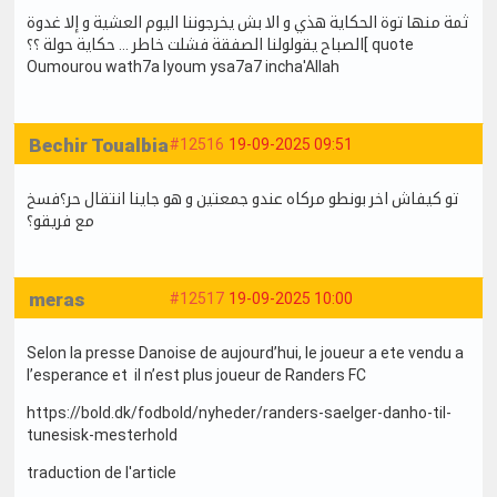
ثمة منها توة الحكاية هذي و الا بش يخرجوننا اليوم العشية و إلا غدوة
الصباح يقولولنا الصفقة فشلت خاطر … حكاية حولة ؟؟[ quote
Oumourou wath7a lyoum ysa7a7 incha'Allah
Bechir Toualbia
#12516
19-09-2025 09:51
تو كيفاش اخر بونطو مركاه عندو جمعتين و هو جاينا انتقال حر؟فسخ
مع فريقو؟
meras
#12517
19-09-2025 10:00
Selon la presse Danoise de aujourd’hui, le joueur a ete vendu a
l’esperance et il n’est plus joueur de Randers FC
https://bold.dk/fodbold/nyheder/randers-saelger-danho-til-
tunesisk-mesterhold
traduction de l'article