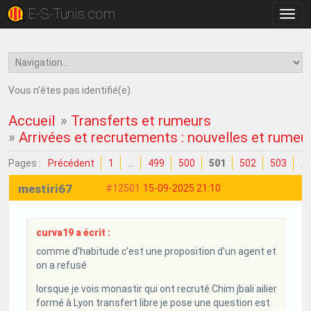
E-S-Tunis.com
Bascu
la
navig
Vous n'êtes pas identifié(e).
Accueil
»
Transferts et rumeurs
»
Arrivées et recrutements : nouvelles et rumeu
Pages :
Précédent
1
…
499
500
501
502
503
…
mestiri67
#12501
15-09-2025 21:10
curva19 a écrit :
comme d'habitude c'est une proposition d'un agent et
on a refusé
lorsque je vois monastir qui ont recruté Chim jbali ailier
formé à Lyon transfert libre je pose une question est