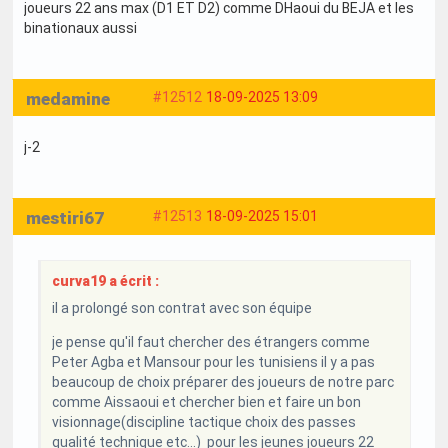
joueurs 22 ans max (D1 ET D2) comme DHaoui du BEJA et les
binationaux aussi
medamine
#12512
18-09-2025 13:09
j-2
mestiri67
#12513
18-09-2025 15:01
curva19 a écrit :
il a prolongé son contrat avec son équipe
je pense qu'il faut chercher des étrangers comme
Peter Agba et Mansour pour les tunisiens il y a pas
beaucoup de choix préparer des joueurs de notre parc
comme Aissaoui et chercher bien et faire un bon
visionnage(discipline tactique choix des passes
qualité technique etc...) pour les jeunes joueurs 22