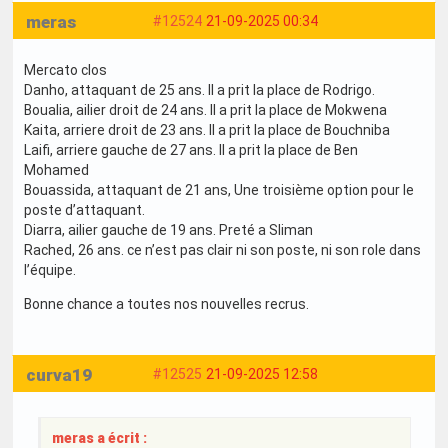
meras
#12524
21-09-2025 00:34
Mercato clos
Danho, attaquant de 25 ans. Il a prit la place de Rodrigo.
Boualia, ailier droit de 24 ans. Il a prit la place de Mokwena
Kaita, arriere droit de 23 ans. Il a prit la place de Bouchniba
Laifi, arriere gauche de 27 ans. Il a prit la place de Ben
Mohamed
Bouassida, attaquant de 21 ans, Une troisième option pour le
poste d’attaquant.
Diarra, ailier gauche de 19 ans. Preté a Sliman
Rached, 26 ans. ce n’est pas clair ni son poste, ni son role dans
l’équipe.
Bonne chance a toutes nos nouvelles recrus.
curva19
#12525
21-09-2025 12:58
meras a écrit :