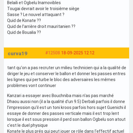
Belaili et Ogbelu Inamovibles
Tougai devrait avoir le troisième siège
Sasse ? Le nouvel attaquant ?
Quid de Konate ??
Quid de l’arrière droit mauritanien ??
Quid de Boualia ??
curva19
#12508
18-09-2025 12:12
tant qu'on a pas recruter un milieu technicien qui a la qualité de
diriger le jeu et conserver le ballon et donner les passes entres
les lignes qui perturbe le bloc des adversaires les mêmes
problèmes vont continuer
Kanzari a essayer avec Bouchniba mais n'as pas marché
Dhaou aussi non (il a la qualité d'un 9.5) Derbali parfois il donne
l'impression qu'il est un toni kroos parfois hors sujet Guenichi il
essaye de donner des passes verticale mais il est trop lent
lorsque il est sous pression il perd son ballon Ogbelu son atout
c'est le duel physique
Konate le plus prés qui peut jouer ce rôle dans l'effectif actuel