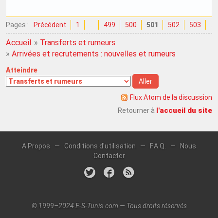
Pages :
Précédent
1
…
499
500
501
502
503
…
Accueil
»
Transferts et rumeurs
»
Arrivées et recrutements : nouvelles et rumeurs
Atteindre
Flux Atom de la discussion
l'accueil du site
Retourner à
A Propos
—
Conditions d'utilisation
—
F.A.Q.
—
Nous
Contacter
© 1999–2024 E-S-Tunis.com — Tous droits réservés