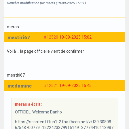
Dernière modification par meras (19-09-2025 15:01)
meras
mestiri67
#12520
19-09-2025 15:02
Voilà … la page officielle vient de confirmer
mestiri67
medamine
#12521
19-09-2025 15:45
meras a écrit :
OFFICIEL: Welcome Danho
https://scontent.ftun1-2.fna.fbcdn.net/v/t39.30808-
6/548700779_1222423379916149_37774410113987