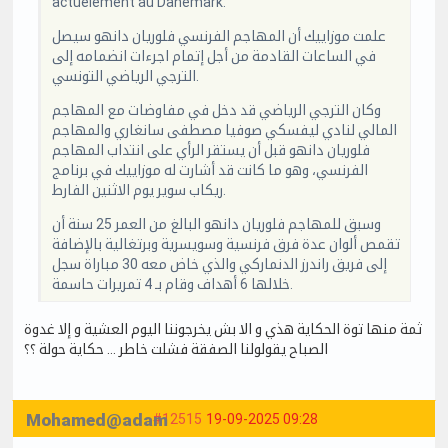
actuelement au Danemark.
علمت موزاييك أن المهاجم الفرنسي فلوريان دانهو سيصل
في الساعات القادمة من أجل إتمام اجرءات انضمامه إلى
الترجي الرياضي التونسي.
وكان الترجي الرياضي قد دخل في مفاوضات مع المهاجم
المالي لنادي ليفسكي صوفيا مصطفى سانغاري والمهاجم
فلوريان دانهو قبل أن يستقر الرأي على انتداب المهاجم
الفرنسي، وهو ما كانت قد أشارت له موزاييك في برنامج
ريكاب سوير يوم الاثنين الفارط.
وسبق للمهاجم فلوريان دانهو البالغ من العمر 25 سنة أن
تقمص ألوان عدة فرق فرنسية وسويسرية وبرتغالية بالإضافة
إلى فريق راندرز الدنماركي والذي خاض معه 30 مباراة سجل
خلالها 6 أهداف وقام بـ 4 تمريرات حاسمة.
ثمة منها توة الحكاية هذي و الا بش يخرجوننا اليوم العشية و إلا غدوة
الصباح يقولولنا الصفقة فشلت خاطر … حكاية حولة ؟؟
Mohamed@adam
#12515
19-09-2025 09:28