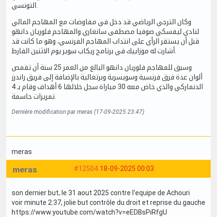
التونسي.
وكان الترجي الرياضي قد دخل في مفاوضات مع المهاجم المالي
لنادي ليفسكي صوفيا مصطفى سانغاري والمهاجم فلوريان دانهو
قبل أن يستقر الرأي على انتداب المهاجم الفرنسي، وهو ما كانت قد
أشارت له موزاييك في برنامج ريكاب سوير يوم الاثنين الفارط.
وسبق للمهاجم فلوريان دانهو البالغ من العمر 25 سنة أن تقمص
ألوان عدة فرق فرنسية وسويسرية وبرتغالية بالإضافة إلى فريق راندرز
الدنماركي والذي خاض معه 30 مباراة سجل خلالها 6 أهداف وقام بـ 4
تمريرات حاسمة.
Dernière modification par meras (17-09-2025 23:47)
meras
meras
#12504
18-09-2025 00:03
son dernier but, le 31 aout 2025 contre l'equipe de Achouri
voir minute 2:37, jolie but contrôle du droit et reprise du gauche
https://www.youtube.com/watch?v=eEDBsPiRfgU