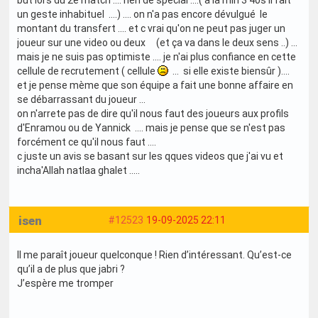
but lors du 2e match .... rien de spécial ....( a la min 3'40s il fait
un geste inhabituel ....) .... on n'a pas encore dévulgué le
montant du transfert .... et c vrai qu'on ne peut pas juger un
joueur sur une video ou deux (et ça va dans le deux sens ..) ...
mais je ne suis pas optimiste .... je n'ai plus confiance en cette
cellule de recrutement ( cellule
... si elle existe biensûr )....
et je pense mème que son équipe a fait une bonne affaire en
se débarrassant du joueur ...
on n'arrete pas de dire qu'il nous faut des joueurs aux profils
d'Enramou ou de Yannick .... mais je pense que se n'est pas
forcément ce qu'il nous faut ....
c juste un avis se basant sur les qques videos que j'ai vu et
incha'Allah natlaa ghalet .....
isen
#12523
19-09-2025 22:11
Il me paraît joueur quelconque ! Rien d’intéressant. Qu’est-ce
qu’il a de plus que jabri ?
J’espère me tromper