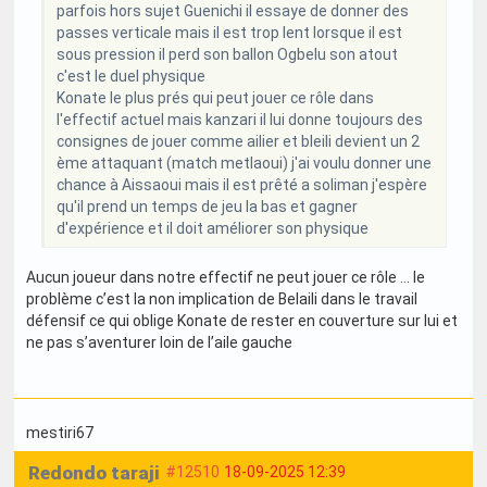
parfois hors sujet Guenichi il essaye de donner des
passes verticale mais il est trop lent lorsque il est
sous pression il perd son ballon Ogbelu son atout
c'est le duel physique
Konate le plus prés qui peut jouer ce rôle dans
l'effectif actuel mais kanzari il lui donne toujours des
consignes de jouer comme ailier et bleili devient un 2
ème attaquant (match metlaoui) j'ai voulu donner une
chance à Aissaoui mais il est prêté a soliman j'espère
qu'il prend un temps de jeu la bas et gagner
d'expérience et il doit améliorer son physique
Aucun joueur dans notre effectif ne peut jouer ce rôle … le
problème c’est la non implication de Belaili dans le travail
défensif ce qui oblige Konate de rester en couverture sur lui et
ne pas s’aventurer loin de l’aile gauche
mestiri67
Redondo taraji
#12510
18-09-2025 12:39