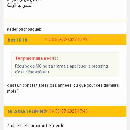
اتعس بباااارشة
neder bachbaoueb
bss1919
#155
30-07-2023 17:42
Tony montana a écrit :
l'équipe de MC ne sait jamais appliquer le pressing
c'est désespérant
c'est un constat apres des années, ou que pour ces derniers
mois?
GLADIATEURINO
#156
30-07-2023 17:43
Zaddem et oumarou 0 Entente