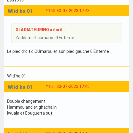
bss1919
Wlid'ha 01
#160
30-07-2023 17:43
GLADIATEURINO a écrit :
Zaddem et oumarou 0 Entente
Le pied droit d'OUmarou et son pied gauche 0 Entente .....
Wlid'ha 01
Wlid'ha 01
#161
30-07-2023 17:45
Double changement
Hammouland et ghacha in
Iwuala et Bouguerra out