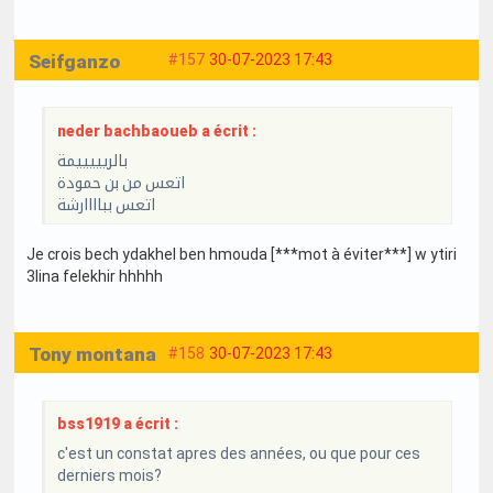
Seifganzo
#157
30-07-2023 17:43
neder bachbaoueb a écrit :
بالريييييمة
اتعس من بن حمودة
اتعس بباااارشة
Je crois bech ydakhel ben hmouda [***mot à éviter***] w ytiri
3lina felekhir hhhhh
Tony montana
#158
30-07-2023 17:43
bss1919 a écrit :
c'est un constat apres des années, ou que pour ces
derniers mois?