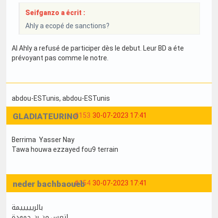
Seifganzo a écrit :
Ahly a ecopé de sanctions?
Al Ahly a refusé de participer dès le debut. Leur BD a éte
prévoyant pas comme le notre.
abdou-ESTunis
, abdou-ESTunis
GLADIATEURINO
#153
30-07-2023 17:41
Berrima Yasser Nay
Tawa houwa ezzayed fou9 terrain
neder bachbaoueb
#154
30-07-2023 17:41
بالريييييمة
اتعس من بن حمودة