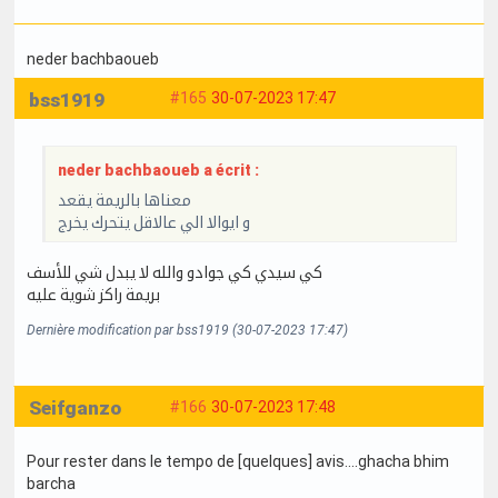
neder bachbaoueb
bss1919
#165
30-07-2023 17:47
neder bachbaoueb a écrit :
معناها بالريمة يقعد
و ايوالا الي عالاقل يتحرك يخرج
كي سيدي كي جوادو والله لا يبدل شي للأسف
بريمة راكز شوية عليه
Dernière modification par bss1919 (30-07-2023 17:47)
Seifganzo
#166
30-07-2023 17:48
Pour rester dans le tempo de [quelques] avis....ghacha bhim
barcha