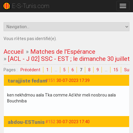
E-S-Tunis.com
Bascu
la
navig
Vous n'êtes pas identifié(e).
Accueil
»
Matches de l'Espérance
»
[ACL - J 02] SSC - EST ; le dimanche 30 juillet
Pages :
Précédent
1
…
5
6
7
8
9
…
15
Suiv
tarajjiste fedam
#151
30-07-2023 17:39
ken nekhdmou aala Tka comme Ad khir meli nosbrou aala
Bouchniba
abdou-ESTunis
#152
30-07-2023 17:40