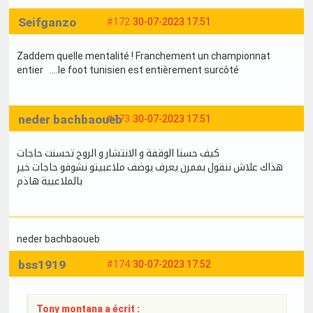
Seifganzo
#172
30-07-2023 17:51
Zaddem quelle mentalité ! Franchement un championnat
entier ....le foot tunisien est entièrement surcôté
neder bachbaoueb
#173
30-07-2023 17:51
كيف حسنا الوقفة و الانتشار و الروح تحسنت حاجات
هذاك علاش ننقول بممرن يعرف يوضف ملاعبيتو نشوفو حاجات خير
بالملاعبية هاذم
neder bachbaoueb
bss1919
#174
30-07-2023 17:52
Tony montana a écrit :