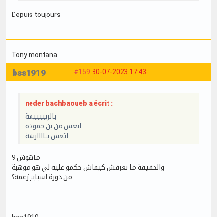
Depuis toujours
Tony montana
bss1919
#159
30-07-2023 17:43
neder bachbaoueb a écrit :
بالريييييمة
اتعس من بن حمودة
اتعس بباااارشة
ماهوش 9
والحقيقة ما نعرفش كيفاش حكمو عليه لي هو موهبة
من دورة اسباير زعمة؟