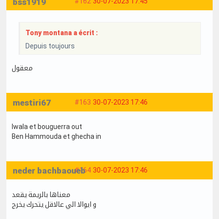
bss1919
#162
30-07-2023 17:45
Tony montana a écrit :
Depuis toujours
معقول
mestiri67
#163
30-07-2023 17:46
Iwala et bouguerra out
Ben Hammouda et ghecha in
neder bachbaoueb
#164
30-07-2023 17:46
معناها بالريمة يقعد
و ايوالا الي عالاقل يتحرك يخرج