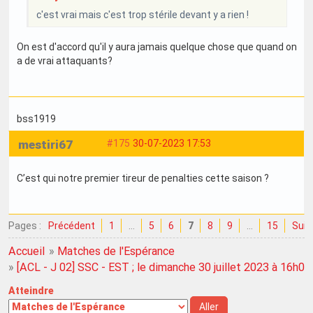
c'est vrai mais c'est trop stérile devant y a rien !
On est d'accord qu'il y aura jamais quelque chose que quand on
a de vrai attaquants?
bss1919
mestiri67
#175
30-07-2023 17:53
C’est qui notre premier tireur de penalties cette saison ?
Pages :
Précédent
1
…
5
6
7
8
9
…
15
Suiv
Accueil
»
Matches de l'Espérance
»
[ACL - J 02] SSC - EST ; le dimanche 30 juillet 2023 à 16h00
Atteindre