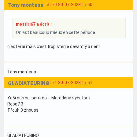
Tony montana
#170
30-07-2023 17:50
mestiri67 a écrit :
On est beaucoup mieux en cette période
c'est vrai mais c'est trop stérile devant y a rien !
Tony montana
GLADIATEURINO
#171
30-07-2023 17:51
Ya5i normal berrima !!! Maradona syedtou?
Reba7 3
Tfouh 3 znouss
GLADIATEURINO