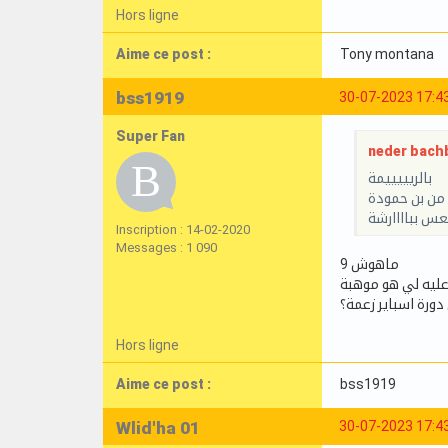
Hors ligne
Aime ce post :
Tony montana
bss1919
30-07-2023 17:4
Super Fan
neder bachb
بالريييييمة
من بن حمودة
عس بباااارشة
Inscription : 14-02-2020
Messages : 1 090
ماهوش 9
ليه لي هو موهبة
دورة اسباير زعمة؟
Hors ligne
Aime ce post :
bss1919
Wlid'ha 01
30-07-2023 17:4