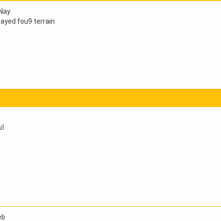
Nay
yed fou9 terrain
1
ات
eb