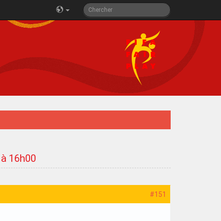
3 à 16h00
#151