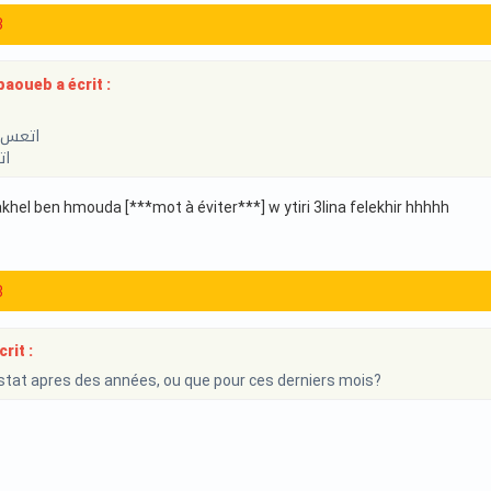
3
aoueb a écrit :
اتعس 
ات
khel ben hmouda [***mot à éviter***] w ytiri 3lina felekhir hhhhh
3
rit :
stat apres des années, ou que pour ces derniers mois?