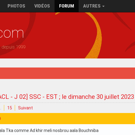
PHOTOS
VIDÉOS
FORUM
AUTRES
.com
— depuis 1999
ACL - J 02] SSC - EST ; le dimanche 30 juillet 202
…
15
Suivant
9
la Tka comme Ad khir meli nosbrou aala Bouchniba