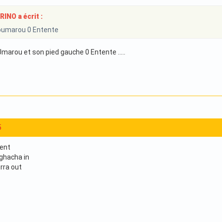
NO a écrit :
oumarou 0 Entente
Umarou et son pied gauche 0 Entente .....
5
ent
ghacha in
rra out