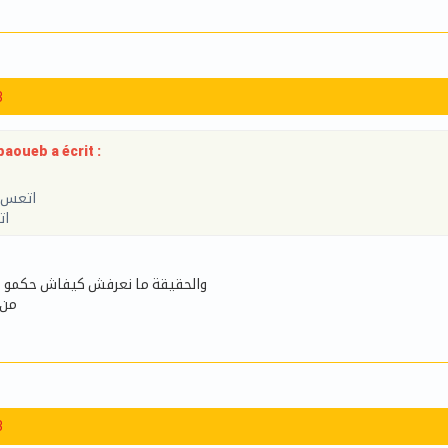
3
aoueb a écrit :
اتعس 
ات
والحقيقة ما نعرفش كيفاش حكمو ع
من 
3