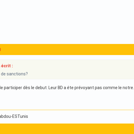
0
écrit :
 de sanctions?
de participer dès le debut. Leur BD a éte prévoyant pas comme le notre.
 abdou-ESTunis
1