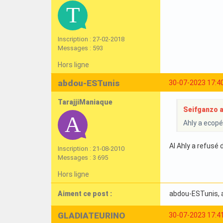
Inscription : 27-02-2018
Messages : 593
Hors ligne
abdou-ESTunis
30-07-2023 17:4
TarajjiManiaque
Seifganzo a 
Ahly a ecopé
Al Ahly a refusé 
Inscription : 21-08-2010
Messages : 3 695
Hors ligne
Aiment ce post :
abdou-ESTunis
,
GLADIATEURINO
30-07-2023 17:4