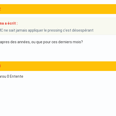
2
a a écrit :
MC ne sait jamais appliquer le pressing c'est désespérant
 apres des années, ou que pour ces derniers mois?
3
rou 0 Entente