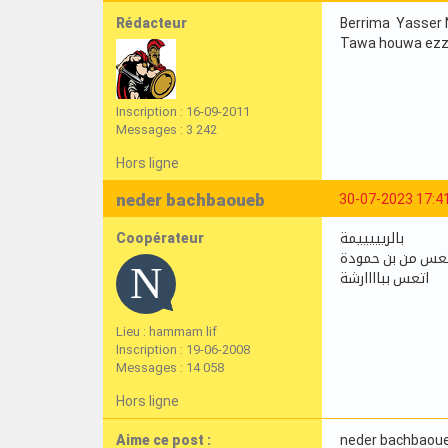
Rédacteur
Berrima Yasser 
Tawa houwa ezza
Inscription : 16-09-2011
Messages : 3 242
Hors ligne
neder bachbaoueb
30-07-2023 17:4
Coopérateur
بالريييييمة
عس من بن حمودة
اتعس بباااارشة
Lieu : hammam lif
Inscription : 19-06-2008
Messages : 14 058
Hors ligne
Aime ce post :
neder bachbaou