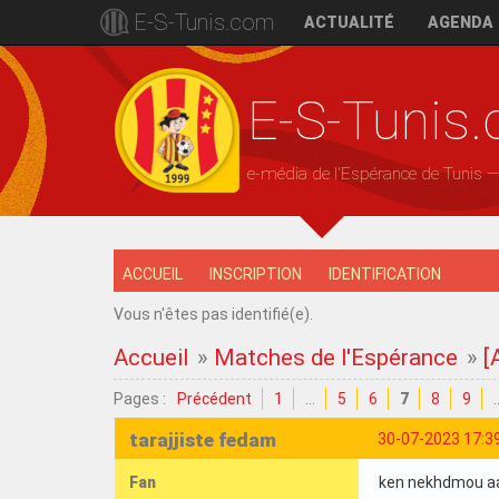
E-S-Tunis.com
ACTUALITÉ
AGENDA
E-S-Tunis
e-média de l'Espérance de Tunis 
ACCUEIL
INSCRIPTION
IDENTIFICATION
Vous n'êtes pas identifié(e).
Accueil
»
Matches de l'Espérance
»
[
Pages :
Précédent
1
…
5
6
7
8
9
tarajjiste fedam
30-07-2023 17:3
Fan
ken nekhdmou aa