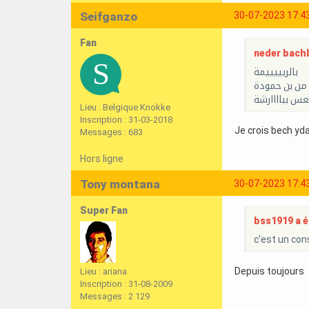
Seifganzo
30-07-2023 17:4
Fan
neder bachb
بالريييييمة
من بن حمودة
عس بباااارشة
Lieu : Belgique Knokke
Inscription : 31-03-2018
Je crois bech yda
Messages : 683
Hors ligne
Tony montana
30-07-2023 17:4
Super Fan
bss1919 a éc
c'est un con
Depuis toujours
Lieu : ariana
Inscription : 31-08-2009
Messages : 2 129