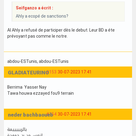
Seifganzo a écrit :
Ahly a ecopé de sanctions?
Al Ahly a refusé de participer dès le debut. Leur BD a éte
prévoyant pas comme le notre.
abdou-ESTunis
, abdou-ESTunis
GLADIATEURINO
#153
30-07-2023 17:41
Berrima Yasser Nay
Tawa houwa ezzayed fou9 terrain
neder bachbaoueb
#154
30-07-2023 17:41
بالريييييمة
اتعس من بن حمودة