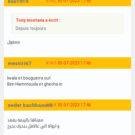
bss1919
#162
30-07-2023 17:45
Tony montana a écrit :
Depuis toujours
معقول
mestiri67
#163
30-07-2023 17:46
Iwala et bouguerra out
Ben Hammouda et ghecha in
neder bachbaoueb
#164
30-07-2023 17:46
معناها بالريمة يقعد
و ايوالا الي عالاقل يتحرك يخرج