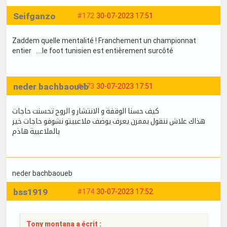
Seifganzo
#172
30-07-2023 17:51
Zaddem quelle mentalité ! Franchement un championnat
entier ....le foot tunisien est entièrement surcôté
neder bachbaoueb
#173
30-07-2023 17:51
كيف حسنا الوقفة و الانتشار و الروح تحسنت حاجات
هذاك علاش ننقول بممرن يعرف يوضف ملاعبيتو نشوفو حاجات خير
بالملاعبية هاذم
neder bachbaoueb
bss1919
#174
30-07-2023 17:52
Tony montana a écrit :