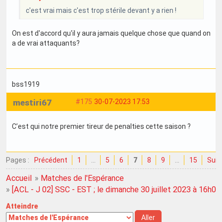
c'est vrai mais c'est trop stérile devant y a rien !
On est d'accord qu'il y aura jamais quelque chose que quand on
a de vrai attaquants?
bss1919
mestiri67
#175
30-07-2023 17:53
C’est qui notre premier tireur de penalties cette saison ?
Pages :
Précédent
1
…
5
6
7
8
9
…
15
Suiv
Accueil
»
Matches de l'Espérance
»
[ACL - J 02] SSC - EST ; le dimanche 30 juillet 2023 à 16h00
Atteindre