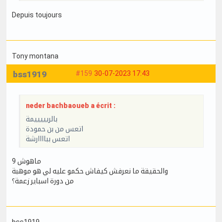
Depuis toujours
Tony montana
bss1919
#159
30-07-2023 17:43
neder bachbaoueb a écrit :
بالريييييمة
اتعس من بن حمودة
اتعس بباااارشة
ماهوش 9
والحقيقة ما نعرفش كيفاش حكمو عليه لي هو موهبة
من دورة اسباير زعمة؟