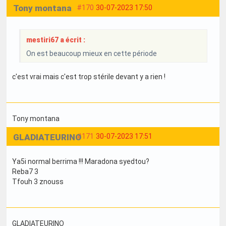
Tony montana
#170
30-07-2023 17:50
mestiri67 a écrit :
On est beaucoup mieux en cette période
c'est vrai mais c'est trop stérile devant y a rien !
Tony montana
GLADIATEURINO
#171
30-07-2023 17:51
Ya5i normal berrima !!! Maradona syedtou?
Reba7 3
Tfouh 3 znouss
GLADIATEURINO