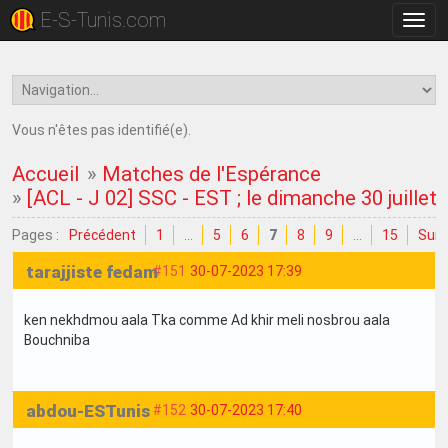
E-S-Tunis.com
Bascu
la
navig
Vous n'êtes pas identifié(e).
Accueil
»
Matches de l'Espérance
»
[ACL - J 02] SSC - EST ; le dimanche 30 juillet
Pages :
Précédent
1
…
5
6
7
8
9
…
15
Suiv
tarajjiste fedam
#151
30-07-2023 17:39
ken nekhdmou aala Tka comme Ad khir meli nosbrou aala
Bouchniba
abdou-ESTunis
#152
30-07-2023 17:40