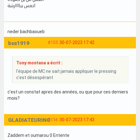
اتعس بباااارشة
neder bachbaoueb
bss1919
#155
30-07-2023 17:42
Tony montana a écrit :
l'équipe de MC ne sait jamais appliquer le pressing
c'est désespérant
c'est un constat apres des années, ou que pour ces derniers
mois?
GLADIATEURINO
#156
30-07-2023 17:43
Zaddem et oumarou 0 Entente