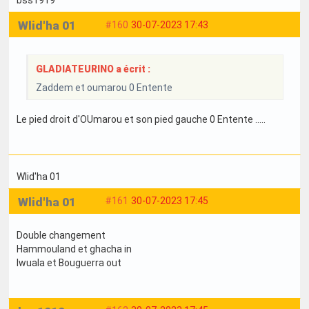
bss1919
Wlid'ha 01
#160
30-07-2023 17:43
GLADIATEURINO a écrit :
Zaddem et oumarou 0 Entente
Le pied droit d'OUmarou et son pied gauche 0 Entente .....
Wlid'ha 01
Wlid'ha 01
#161
30-07-2023 17:45
Double changement
Hammouland et ghacha in
Iwuala et Bouguerra out