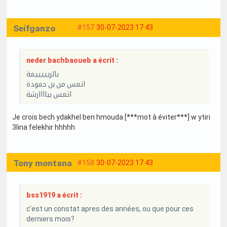
Seifganzo
#157
30-07-2023 17:43
neder bachbaoueb a écrit :
بالريييييمة
اتعس من بن حمودة
اتعس بباااارشة
Je crois bech ydakhel ben hmouda [***mot à éviter***] w ytiri
3lina felekhir hhhhh
Tony montana
#158
30-07-2023 17:43
bss1919 a écrit :
c'est un constat apres des années, ou que pour ces
derniers mois?