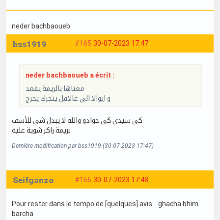
neder bachbaoueb
bss1919
#165
30-07-2023 17:47
neder bachbaoueb a écrit :
معناها بالريمة يقعد
و ايوالا الي عالاقل يتحرك يخرج
كي سيدي كي جوادو والله لا يبدل شي للأسف
بريمة راكز شوية عليه
Dernière modification par bss1919 (30-07-2023 17:47)
Seifganzo
#166
30-07-2023 17:48
Pour rester dans le tempo de [quelques] avis....ghacha bhim
barcha