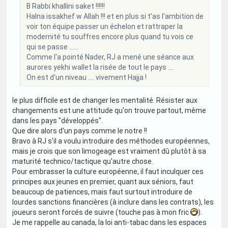
B Rabbi khallini saket !!!!!!
Halna issakhef w Allah !!! et en plus si t'as l'ambition de
voir ton équipe passer un échelon et rattraper la
modernité tu souffres encore plus quand tu vois ce
qui se passe ......
Comme l'a pointé Nader, RJ a mené une séance aux
aurores yekhi wallet la risée de tout le pays ....
On est d'un niveau .... vivement Hajja !
le plus difficile est de changer les mentalité. Résister aux
changements est une attitude qu'on trouve partout, même
dans les pays "développés".
Que dire alors d'un pays comme le notre !!
Bravo à RJ s'il a voulu introduire des méthodes européennes,
mais je crois que son limogeage est vraiment dû plutôt à sa
maturité technico/tactique qu'autre chose.
Pour embrasser la culture européenne, il faut inculquer ces
principes aux jeunes en premier, quant aux séniors, faut
beaucoup de patiences, mais faut surtout introduire de
lourdes sanctions financières (à inclure dans les contrats), les
joueurs seront forcés de suivre (touche pas à mon fric
).
Je me rappelle au canada, la loi anti-tabac dans les espaces