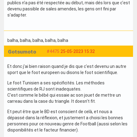
publics n'a pas été respectée au début, mais dés lors que c'est
devenu passible de sales amendes, les gens ont fini par
s'adapter.
balha
, balha
, balha
, balha
, balha
Gotsumoto
#4475
25-05-2023 15:32
Et donc j'ai bien raison quand je dis que c'est devenu un autre
sport que le foot europeen ou disons le foot scientifique.
Le foot Tunisien a ses spécificités. Les méthodes
scientifiques de RJ sont inadequates.
C'est comme le bébé qui essaie ac son jouet de mettre un
carreau dans la case du triangle. It doesn't fit.
Et peut être que le BD est conscient de celà, et nous a
dépassé dans la réflexion, et justement a choisi les bonnes
personnes pour ce nouveau genre de Football (aussi selon les
disponibilités et le facteur financier).