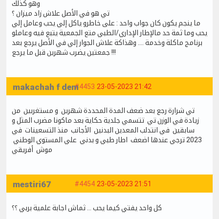
وهو كذلك
تي هو في الأصل علاش زاد ميزان ؟
ما ينجم يكون كان جواب واحد : على خاطرو ياكل إلي يحب وعامل إلي
يحب وما ثمة حد مالإطار الإداري/الطبي متع الجمعية يتبع فيه وعاملو
برنامج ماكلة وخدمة .... وهذاكة علاش الجوار إلي في الأصل يرجع بعد
جمعتين يضرب شهرين قبل ما يرجع !!!
makachah f dem
#4453
23-05-2023 21:42
تي شرارة رجع بعد ضعف المدة المحددة شهرين و مستغربين من
زيادة في الوزن تي تتسمي جلدية حكاية بعد ماكونا مضرب المثل و
سابقين في انتدلب المعدين البدنين الأجانب منذ التسعينات في
2023 ترجي عندها اضعف اطار طبي و بدني علي المستوي الوطني
موش أفريقي
mestiri67
#4454
23-05-2023 21:51
كل واحد يفتي كيما يحب … ثماش اجابة علمية بربي ؟؟