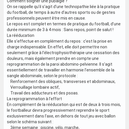
Comment soigner une pubalgie ?
On se rappelle qu’il s’agit d’une technopathie liée à la pratique
du football, de temps à autre d’autres sports ou de gestes
professionnels peuvent être mis en cause.
Le repos est complet en termes de pratique du football, d’une
durée minimum de 3 à 4 mois : Sans repos, point de salut !
La rééducation
Elle s’effectue en complément du repos : c’est la prise en
charge indispensable. En effet, elle doit permettre non
seulement grâce à l’électrophysiothérapie une cessation des
douleurs, mais également prendre en compte une
reprogrammation de la paroi abdomino-pelvienne. Il s’agit
essentiellement de travailler en harmonie l’ensemble de la
sangle abdominale, selon le protocole :
Renforcement des obliques, transverses et abdominaux,
Verrouillage lombaire actif,
Travail des adducteurs et des psoas.
La reprogrammation à l’effort
En complément de la rééducation qui est de deux à trois mois,
le footballeur devra progressivement reprendre le sport
exclusivement dans l’axe, en dehors de tout jeu avec ballon
selon le schéma suivant :
3ème semaine : piscine, vélo, marche,