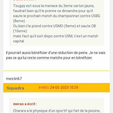
Tougay est sous la menace du 3eme carton jaune,
faudrait bien qu'il le prenne ce dimanche pour qu'il
saute le prochain match du championnat contre USBG
(8eme)
Ou bien il le prend contre USMO (9eme) et saute OB
(10eme)
mais faut qu'il soit dispo contre USM, c'est un match
capital
Il pourrait aussi bénéficier d’une réduction de peine. Je ne sais
pas ce qui lui reste comme matchs pour en bénéficier.
mestiri67
Squadra
#4465
24-05-2023 10:29
meras a écrit :
Charara a le physique d'un sportif qui fait de la piscine,