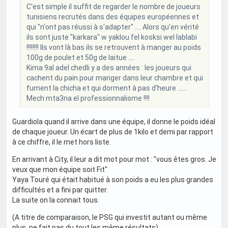
C'est simple il suffit de regarder le nombre de joueurs
tunisiens recrutés dans des équipes européennes et
qui "n'ont pas réussi à s'adapter" .... Alors qu'en vérité
ils sont juste "karkara" w yaklou fel kosksi wel lablabi
!!!!!!!! Ils vont là bas ils se retrouvent à manger au poids
100g de poulet et 50g de laitue ....
Kima 9al adel chedli y a des années : les joueurs qui
cachent du pain pour manger dans leur chambre et qui
fument la chicha et qui dorment à pas d'heure ......
Mech mta3na el professionnalisme !!!!
Guardiola quand il arrive dans une équipe, il donne le poids idéal
de chaque joueur. Un écart de plus de 1kilo et demi par rapport
à ce chiffre, il le met hors liste.
En arrivant à City, il leur a dit mot pour mot : "vous êtes gros. Je
veux que mon équipe soit Fit"
Yaya Touré qui était habitué à son poids a eu les plus grandes
difficultés et a fini par quitter.
La suite on la connait tous.
(A titre de comparaison, le PSG qui investit autant ou même
plus, ne fait pas du tout les même résultats)