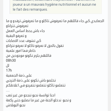
joueur a un mauvais hygiène nutritionnel et aucun ne
le fait des remarques.
الجعايدي كي جاء قاللهم ما تعرفوش تاكلو و ما تعرفوش ترقدو و ما
تعرفوش تتراناو
جاء باش يحط اساس العمل
و تعرفو البقية
كي تشوف عدد الاصابات
تقول بالحق لا نعرفو ناكلو لا نعرفو نتراناو
خاطر فما امور علمية
قاللهم يلزم تكونو موجودين من
08h30
لل
17h
على ذمة الجمعية
تخلصو باش تكونو على ذمة الترجي
تتعلمو تاكلو تتعلمو تتفرجو في اغلاطكم
.....
احنا توانسة نحبو ننجحو من غير تعب
و نحبو ندخلو الجنة من غير ما نصليو حتى ركعة
نحبو البوبلاش