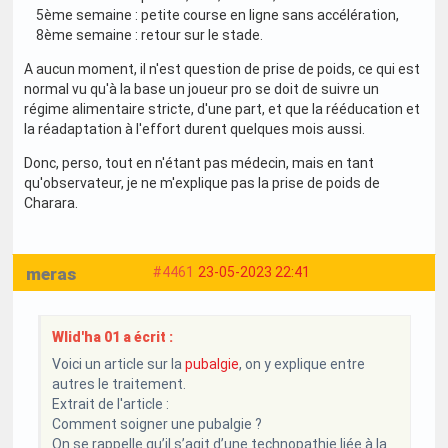
5ème semaine : petite course en ligne sans accélération,
8ème semaine : retour sur le stade.
A aucun moment, il n'est question de prise de poids, ce qui est
normal vu qu'à la base un joueur pro se doit de suivre un
régime alimentaire stricte, d'une part, et que la rééducation et
la réadaptation à l'effort durent quelques mois aussi.
Donc, perso, tout en n'étant pas médecin, mais en tant
qu'observateur, je ne m'explique pas la prise de poids de
Charara.
meras
#4461
23-05-2023 22:41
Wlid'ha 01 a écrit :
Voici un article sur la
pubalgie
, on y explique entre
autres le traitement.
Extrait de l'article :
Comment soigner une pubalgie ?
On se rappelle qu’il s’agit d’une technopathie liée à la