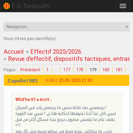
E-S-Tunis.com
Bascu
la
navig
Vous n'êtes pas identifié(e).
Accueil
»
Effectif 2025/2026
»
Revue d'effectif, dispositifs tactiques, entrain
Pages :
Précédent
1
…
177
178
179
180
181
…
Capello1983
#4451
23-05-2023 21:33
Wlid'ha 01 a écrit :
يرجعشي بعد ثلاثة سنين ما يرجعش زايد في الميزان !
شبي كان عنا أحنا تشوفها لحكاية هاذي ؟ شبي عند الڨورة
يقعد عام ما يلعبش مضروب يرجع يبدا مسكل أكثر من قبل
؟؟؟
ياخي ما يتراناش عندو ضربة في ساقو شبيه مش كل يوم