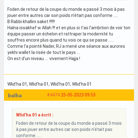
Foden de retour de la coupe du monde a passé 3 mois à pas
jouer entre autres car son poids n'était pas conforme .....
B Rabbi khallini saket !!!!!!
Halna issakhef w Allah !!! et en plus si t'as l'ambition de voir ton
équipe passer un échelon et rattraper la modernité tu
souffres encore plus quand tu vois ce qui se passe ......
Comme l'a pointé Nader, RJ a mené une séance aux aurores
yekhi wallet la risée de tout le pays ....
On est d'un niveau .... vivement Hajja !
Wlid'ha 01
, Wlid'ha 01
, Wlid'ha 01
, Wlid'ha 01
balha
#4474
25-05-2023 09:53
Wlid'ha 01 a écrit :
Foden de retour de la coupe du monde a passé 3 mois
à pas jouer entre autres car son poids n'était pas
conforme .....