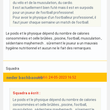
du vélo et de la musculation, du cardio.
Il est actuellement bien futé mais il est en surpoids
pour un joueur de football professionel.
Pour avoir le physique d'un footballeur professionel, il
faut jouer chaque semaine un match de football.
Le poids et le physique dépend du nombre de calories
consommées et celle brûlées , piscine, football, musculation ,
sédentaire mayhemech .. sûrement le joueur a un mauvais
hygiène nutritionnel et aucun ne le fait des remarques.
Squadra
neder bachbaoueb
#4466
24-05-2023 16:52
Squadra a écrit :
Le poids et le physique dépend du nombre de calories
consommées et celle brûlées , piscine, football,
musculation , sédentaire mayhemech .. sûrement le