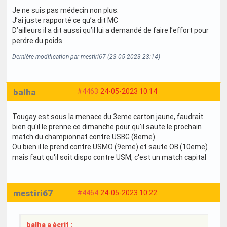
Je ne suis pas médecin non plus.
J’ai juste rapporté ce qu’a dit MC
D’ailleurs il a dit aussi qu’il lui a demandé de faire l’effort pour
perdre du poids
Dernière modification par mestiri67 (23-05-2023 23:14)
balha
#4463
24-05-2023 10:14
Tougay est sous la menace du 3eme carton jaune, faudrait
bien qu'il le prenne ce dimanche pour qu'il saute le prochain
match du championnat contre USBG (8eme)
Ou bien il le prend contre USMO (9eme) et saute OB (10eme)
mais faut qu'il soit dispo contre USM, c'est un match capital
mestiri67
#4464
24-05-2023 10:22
balha a écrit :