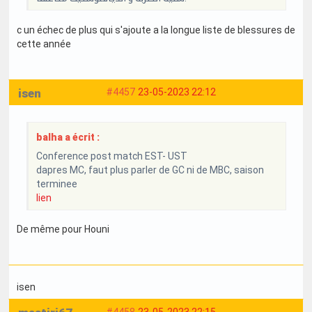
c un échec de plus qui s'ajoute a la longue liste de blessures de
cette année
isen
#4457
23-05-2023 22:12
balha a écrit :
Conference post match EST- UST
dapres MC, faut plus parler de GC ni de MBC, saison
terminee
lien
De même pour Houni
isen
#4458
23-05-2023 22:15