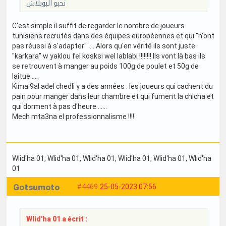
نحبو البوبلاش
C'est simple il suffit de regarder le nombre de joueurs
tunisiens recrutés dans des équipes européennes et qui "n'ont
pas réussi à s'adapter" .... Alors qu'en vérité ils sont juste
"karkara" w yaklou fel kosksi wel lablabi !!!!!!!! Ils vont là bas ils
se retrouvent à manger au poids 100g de poulet et 50g de
laitue ....
Kima 9al adel chedli y a des années : les joueurs qui cachent du
pain pour manger dans leur chambre et qui fument la chicha et
qui dorment à pas d'heure ......
Mech mta3na el professionnalisme !!!!
Wlid'ha 01
, Wlid'ha 01
, Wlid'ha 01
, Wlid'ha 01
, Wlid'ha 01
, Wlid'ha
01
Gotsumoto
#4469
25-05-2023 07:56
Wlid'ha 01 a écrit :