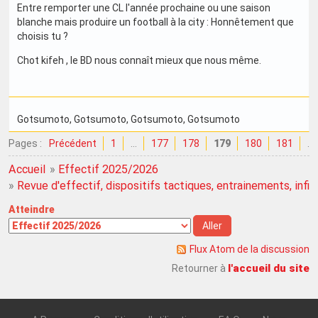
Entre remporter une CL l'année prochaine ou une saison
blanche mais produire un football à la city : Honnêtement que
choisis tu ?
Chot kifeh , le BD nous connaît mieux que nous même.
Gotsumoto
, Gotsumoto
, Gotsumoto
, Gotsumoto
Pages :
Précédent
1
…
177
178
179
180
181
…
Accueil
»
Effectif 2025/2026
»
Revue d'effectif, dispositifs tactiques, entrainements, infirme
Atteindre
Flux Atom de la discussion
l'accueil du site
Retourner à