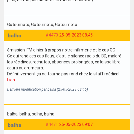
Gotsumoto
, Gotsumoto
, Gotsumoto
balha
#4470
25-05-2023 08:45
émission IFM d'hier à propos notre infirmerie et le cas GC
Ce qui rend ces cas flous, c'est le silence radio du BD, malgré
les récidives, rechutes, absences prolongées, ça laisse libre
cours aux rumeurs.
Définitivement ça ne tourne pas rond chez le staff médical
Lien
Dernière modification par balha (25-05-2023 08:46)
balha
, balha
, balha
, balha
balha
#4471
25-05-2023 09:07