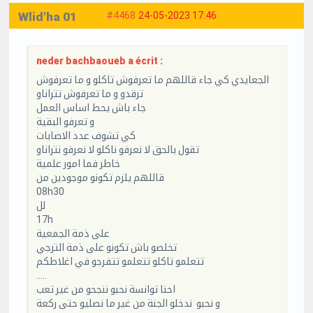
Wlid'ha 01
#4468
24-05-2023 17:46
neder bachbaoueb a écrit :
الجعايدي كي جاء قاللهم ما تعرفوش تاكلو و ما تعرفوش
ترقدو و ما تعرفوش تتراناو
جاء باش يحط اساس العمل
و تعرفو البقية
كي تشوف عدد الاصابات
تقول بالحق لا نعرفو ناكلو لا نعرفو نتراناو
خاطر فما امور علمية
قاللهم يلزم تكونو موجودين من
08h30
لل
17h
على ذمة الجمعية
تخلصو باش تكونو على ذمة الترجي
تتعلمو تاكلو تتعلمو تتفرجو في اغلاطكم
.....
احنا توانسة نحبو ننجحو من غير تعب
و نحبو ندخلو الجنة من غير ما نصليو حتى ركعة