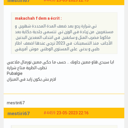
mestiri67
makachah f dem a écrit :
تي شرارة رجع بعد ضعف المدة المحددة شهرين و
مستغربين من زيادة في الوزن تي تتسمي جلدية حكاية بعد
ماكونا مضرب المثل و سابقين في انتدلب المعدين البدنين
الأجانب منذ التسعينات في 2023 ترجي عندها اضعف اطار
طبي و بدني علي المستوي الوطني موش أفريقي
ايا سيدي هاو معين جاوبك … حسب ما حكى معين نورمال ملاعبي
تظرب الظربة متاع شرارة
Pubalgie
لازم بش يكون زايد في الميزان
mestiri67
mestiri67
#4459
23-05-2023 22:16