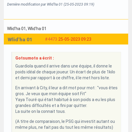
Dernière modification par Wlid'ha 01 (25-05-2023 09:19)
Wlid'ha 01
, Wlid'ha 01
Wlid'ha 01
#4473
25-05-2023 09:23
Gotsumoto a écrit :
Guardiola quand il arrive dans une équipe, il donne le
poids idéal de chaque joueur. Un écart de plus de 1kilo
et demi par rapport à ce chiffre, il le met hors liste.
En arrivant à City, il leur a dit mot pour mot : "vous êtes
gros. Je veux que mon équipe soit Fit"
Yaya Touré qui était habitué à son poids a eu les plus
grandes difficultés et a fini par quitter.
La suite on la connait tous.
(A titre de comparaison, le PSG qui investit autant ou
même plus, ne fait pas du tout les même résultats)