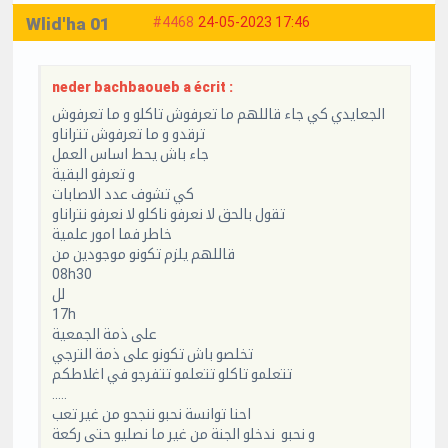
Wlid'ha 01
#4468
24-05-2023 17:46
neder bachbaoueb a écrit :
الجعايدي كي جاء قاللهم ما تعرفوش تاكلو و ما تعرفوش
ترقدو و ما تعرفوش تتراناو
جاء باش يحط اساس العمل
و تعرفو البقية
كي تشوف عدد الاصابات
تقول بالحق لا نعرفو ناكلو لا نعرفو نتراناو
خاطر فما امور علمية
قاللهم يلزم تكونو موجودين من
08h30
لل
17h
على ذمة الجمعية
تخلصو باش تكونو على ذمة الترجي
تتعلمو تاكلو تتعلمو تتفرجو في اغلاطكم
.....
احنا توانسة نحبو ننجحو من غير تعب
و نحبو ندخلو الجنة من غير ما نصليو حتى ركعة