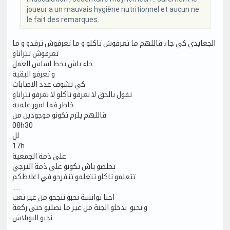
joueur a un mauvais hygiène nutritionnel et aucun ne
le fait des remarques.
الجعايدي كي جاء قاللهم ما تعرفوش تاكلو و ما تعرفوش ترقدو و ما
تعرفوش تتراناو
جاء باش يحط اساس العمل
و تعرفو البقية
كي تشوف عدد الاصابات
تقول بالحق لا نعرفو ناكلو لا نعرفو نتراناو
خاطر فما امور علمية
قاللهم يلزم تكونو موجودين من
08h30
لل
17h
على ذمة الجمعية
تخلصو باش تكونو على ذمة الترجي
تتعلمو تاكلو تتعلمو تتفرجو في اغلاطكم
.....
احنا توانسة نحبو ننجحو من غير تعب
و نحبو ندخلو الجنة من غير ما نصليو حتى ركعة
نحبو البوبلاش