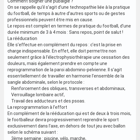
Comment soigner une pubalgie ?
On se rappelle qu’il s’agit d’une technopathie liée à la pratique
du football, de temps à autre d’autres sports ou de gestes
professionnels peuvent être mis en cause.
Le repos est complet en termes de pratique du football, d’une
durée minimum de 3 à 4 mois : Sans repos, point de salut !
La rééducation
Elle s’effectue en complément du repos : c’est la prise en
charge indispensable. En effet, elle doit permettre non
seulement grâce à l’électrophysiothérapie une cessation des
douleurs, mais également prendre en compte une
reprogrammation de la paroi abdomino-pelvienne. Il s’agit
essentiellement de travailler en harmonie l’ensemble de la
sangle abdominale, selon le protocole :
Renforcement des obliques, transverses et abdominaux,
Verrouillage lombaire actif,
Travail des adducteurs et des psoas.
La reprogrammation à l’effort
En complément de la rééducation qui est de deux à trois mois,
le footballeur devra progressivement reprendre le sport
exclusivement dans l’axe, en dehors de tout jeu avec ballon
selon le schéma suivant :
3ème semaine : piscine, vélo, marche,