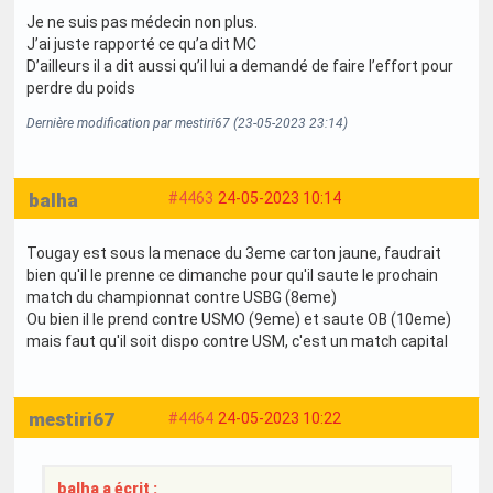
Je ne suis pas médecin non plus.
J’ai juste rapporté ce qu’a dit MC
D’ailleurs il a dit aussi qu’il lui a demandé de faire l’effort pour
perdre du poids
Dernière modification par mestiri67 (23-05-2023 23:14)
balha
#4463
24-05-2023 10:14
Tougay est sous la menace du 3eme carton jaune, faudrait
bien qu'il le prenne ce dimanche pour qu'il saute le prochain
match du championnat contre USBG (8eme)
Ou bien il le prend contre USMO (9eme) et saute OB (10eme)
mais faut qu'il soit dispo contre USM, c'est un match capital
mestiri67
#4464
24-05-2023 10:22
balha a écrit :