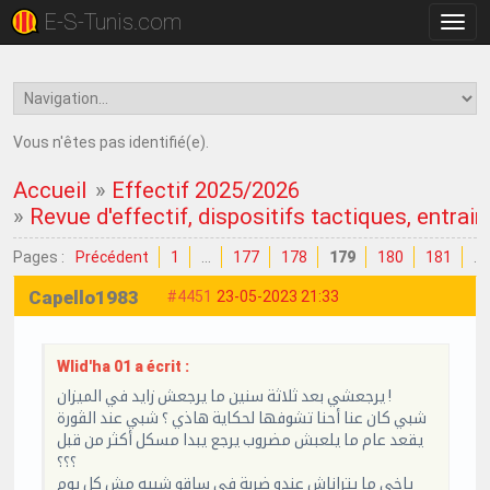
E-S-Tunis.com
Bascu
la
navig
Vous n'êtes pas identifié(e).
Accueil
»
Effectif 2025/2026
»
Revue d'effectif, dispositifs tactiques, entrain
Pages :
Précédent
1
…
177
178
179
180
181
…
Capello1983
#4451
23-05-2023 21:33
Wlid'ha 01 a écrit :
يرجعشي بعد ثلاثة سنين ما يرجعش زايد في الميزان !
شبي كان عنا أحنا تشوفها لحكاية هاذي ؟ شبي عند الڨورة
يقعد عام ما يلعبش مضروب يرجع يبدا مسكل أكثر من قبل
؟؟؟
ياخي ما يتراناش عندو ضربة في ساقو شبيه مش كل يوم