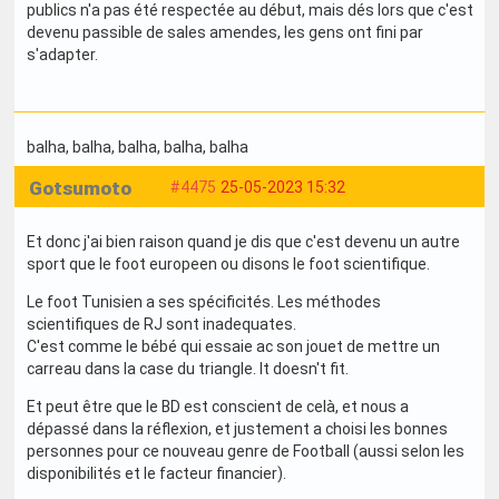
publics n'a pas été respectée au début, mais dés lors que c'est
devenu passible de sales amendes, les gens ont fini par
s'adapter.
balha
, balha
, balha
, balha
, balha
Gotsumoto
#4475
25-05-2023 15:32
Et donc j'ai bien raison quand je dis que c'est devenu un autre
sport que le foot europeen ou disons le foot scientifique.
Le foot Tunisien a ses spécificités. Les méthodes
scientifiques de RJ sont inadequates.
C'est comme le bébé qui essaie ac son jouet de mettre un
carreau dans la case du triangle. It doesn't fit.
Et peut être que le BD est conscient de celà, et nous a
dépassé dans la réflexion, et justement a choisi les bonnes
personnes pour ce nouveau genre de Football (aussi selon les
disponibilités et le facteur financier).