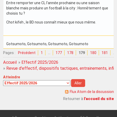
Entre remporter une CL l'année prochaine ou une saison
blanche mais produire un football à la city : Honnêtement que
choisis tu ?
Chot kifeh , le BD nous connaît mieux que nous même.
Gotsumoto
, Gotsumoto
, Gotsumoto
, Gotsumoto
Pages :
Précédent
1
…
177
178
179
180
181
…
Accueil
»
Effectif 2025/2026
»
Revue d'effectif, dispositifs tactiques, entrainements, infirme
Atteindre
Flux Atom de la discussion
l'accueil du site
Retourner à