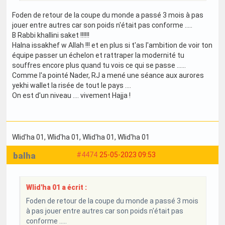
Foden de retour de la coupe du monde a passé 3 mois à pas
jouer entre autres car son poids n'était pas conforme .....
B Rabbi khallini saket !!!!!!
Halna issakhef w Allah !!! et en plus si t'as l'ambition de voir ton
équipe passer un échelon et rattraper la modernité tu
souffres encore plus quand tu vois ce qui se passe ......
Comme l'a pointé Nader, RJ a mené une séance aux aurores
yekhi wallet la risée de tout le pays ....
On est d'un niveau .... vivement Hajja !
Wlid'ha 01
, Wlid'ha 01
, Wlid'ha 01
, Wlid'ha 01
balha
#4474
25-05-2023 09:53
Wlid'ha 01 a écrit :
Foden de retour de la coupe du monde a passé 3 mois
à pas jouer entre autres car son poids n'était pas
conforme .....