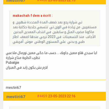
mestiri67
makachah f dem a écrit :
تي شرارة رجع بعد ضعف المدة المحددة شهرين و
مستغربين من زيادة في الوزن تي تتسمي جلدية حكاية بعد
ماكونا مضرب المثل و سابقين في انتدلب المعدين البدنين
الأجانب منذ التسعينات في 2023 ترجي عندها اضعف اطار
طبي و بدني علي المستوي الوطني موش أفريقي
ايا سيدي هاو معين جاوبك … حسب ما حكى معين نورمال ملاعبي
تظرب الظربة متاع شرارة
Pubalgie
لازم بش يكون زايد في الميزان
mestiri67
mestiri67
#4459
23-05-2023 22:16