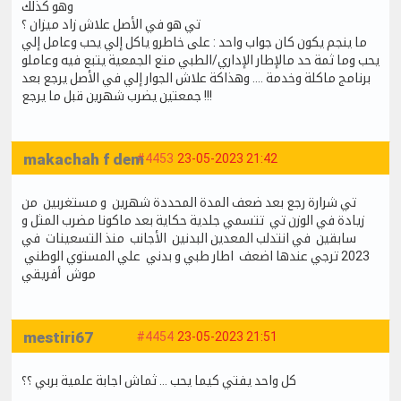
وهو كذلك
تي هو في الأصل علاش زاد ميزان ؟
ما ينجم يكون كان جواب واحد : على خاطرو ياكل إلي يحب وعامل إلي
يحب وما ثمة حد مالإطار الإداري/الطبي متع الجمعية يتبع فيه وعاملو
برنامج ماكلة وخدمة .... وهذاكة علاش الجوار إلي في الأصل يرجع بعد
جمعتين يضرب شهرين قبل ما يرجع !!!
makachah f dem
#4453
23-05-2023 21:42
تي شرارة رجع بعد ضعف المدة المحددة شهرين و مستغربين من
زيادة في الوزن تي تتسمي جلدية حكاية بعد ماكونا مضرب المثل و
سابقين في انتدلب المعدين البدنين الأجانب منذ التسعينات في
2023 ترجي عندها اضعف اطار طبي و بدني علي المستوي الوطني
موش أفريقي
mestiri67
#4454
23-05-2023 21:51
كل واحد يفتي كيما يحب … ثماش اجابة علمية بربي ؟؟