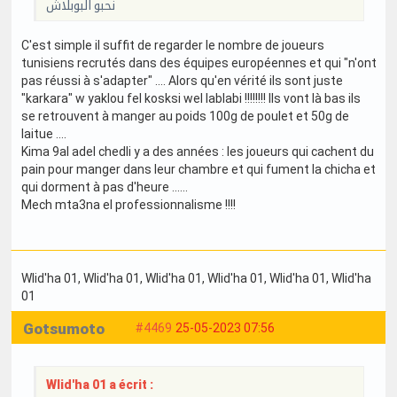
نحبو البوبلاش
C'est simple il suffit de regarder le nombre de joueurs
tunisiens recrutés dans des équipes européennes et qui "n'ont
pas réussi à s'adapter" .... Alors qu'en vérité ils sont juste
"karkara" w yaklou fel kosksi wel lablabi !!!!!!!! Ils vont là bas ils
se retrouvent à manger au poids 100g de poulet et 50g de
laitue ....
Kima 9al adel chedli y a des années : les joueurs qui cachent du
pain pour manger dans leur chambre et qui fument la chicha et
qui dorment à pas d'heure ......
Mech mta3na el professionnalisme !!!!
Wlid'ha 01
, Wlid'ha 01
, Wlid'ha 01
, Wlid'ha 01
, Wlid'ha 01
, Wlid'ha
01
Gotsumoto
#4469
25-05-2023 07:56
Wlid'ha 01 a écrit :