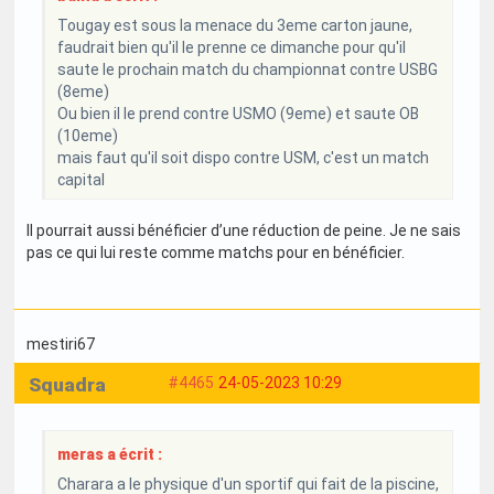
Tougay est sous la menace du 3eme carton jaune,
faudrait bien qu'il le prenne ce dimanche pour qu'il
saute le prochain match du championnat contre USBG
(8eme)
Ou bien il le prend contre USMO (9eme) et saute OB
(10eme)
mais faut qu'il soit dispo contre USM, c'est un match
capital
Il pourrait aussi bénéficier d’une réduction de peine. Je ne sais
pas ce qui lui reste comme matchs pour en bénéficier.
mestiri67
Squadra
#4465
24-05-2023 10:29
meras a écrit :
Charara a le physique d'un sportif qui fait de la piscine,