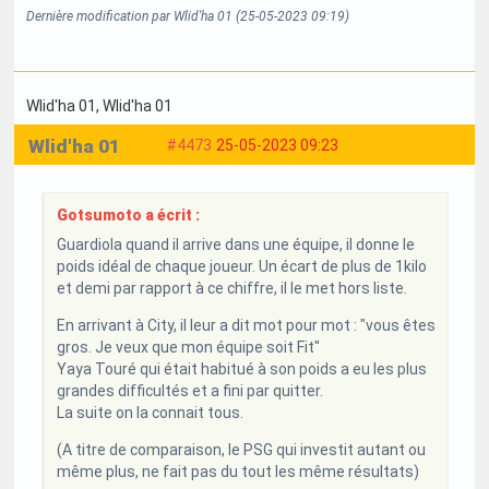
Dernière modification par Wlid'ha 01 (25-05-2023 09:19)
Wlid'ha 01
, Wlid'ha 01
Wlid'ha 01
#4473
25-05-2023 09:23
Gotsumoto a écrit :
Guardiola quand il arrive dans une équipe, il donne le
poids idéal de chaque joueur. Un écart de plus de 1kilo
et demi par rapport à ce chiffre, il le met hors liste.
En arrivant à City, il leur a dit mot pour mot : "vous êtes
gros. Je veux que mon équipe soit Fit"
Yaya Touré qui était habitué à son poids a eu les plus
grandes difficultés et a fini par quitter.
La suite on la connait tous.
(A titre de comparaison, le PSG qui investit autant ou
même plus, ne fait pas du tout les même résultats)