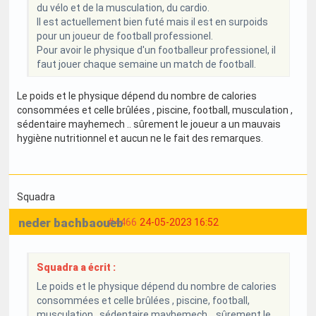
du vélo et de la musculation, du cardio.
Il est actuellement bien futé mais il est en surpoids
pour un joueur de football professionel.
Pour avoir le physique d'un footballeur professionel, il
faut jouer chaque semaine un match de football.
Le poids et le physique dépend du nombre de calories
consommées et celle brûlées , piscine, football, musculation ,
sédentaire mayhemech .. sûrement le joueur a un mauvais
hygiène nutritionnel et aucun ne le fait des remarques.
Squadra
neder bachbaoueb
#4466
24-05-2023 16:52
Squadra a écrit :
Le poids et le physique dépend du nombre de calories
consommées et celle brûlées , piscine, football,
musculation , sédentaire mayhemech .. sûrement le