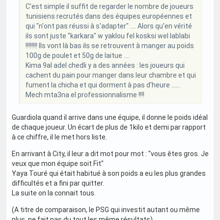
C'est simple il suffit de regarder le nombre de joueurs
tunisiens recrutés dans des équipes européennes et
qui "n'ont pas réussi à s'adapter" .... Alors qu'en vérité
ils sont juste "karkara" w yaklou fel kosksi wel lablabi
!!!!!!!! Ils vont là bas ils se retrouvent à manger au poids
100g de poulet et 50g de laitue ....
Kima 9al adel chedli y a des années : les joueurs qui
cachent du pain pour manger dans leur chambre et qui
fument la chicha et qui dorment à pas d'heure ......
Mech mta3na el professionnalisme !!!!
Guardiola quand il arrive dans une équipe, il donne le poids idéal
de chaque joueur. Un écart de plus de 1kilo et demi par rapport
à ce chiffre, il le met hors liste.
En arrivant à City, il leur a dit mot pour mot : "vous êtes gros. Je
veux que mon équipe soit Fit"
Yaya Touré qui était habitué à son poids a eu les plus grandes
difficultés et a fini par quitter.
La suite on la connait tous.
(A titre de comparaison, le PSG qui investit autant ou même
plus, ne fait pas du tout les même résultats)