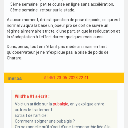
5ème semaine : petite course en ligne sans accélération,
8ème semaine : retour sur le stade.
A aucun moment, il n'est question de prise de poids, ce qui est
normal vu qu'à la base un joueur pro se doit de suivre un
régime alimentaire stricte, d'une part, et que la rééducation et
la réadaptation à l'effort durent quelques mois aussi.
Donc, perso, tout en n'étant pas médecin, mais en tant
qu'observateur, je ne m'explique pas la prise de poids de
Charara.
meras
#4461
23-05-2023 22:41
Wlid'ha 01 a écrit :
Voici un article sur la
pubalgie
, on y explique entre
autres le traitement.
Extrait de l'article :
Comment soigner une pubalgie ?
On se rappelle qu’il s’agit d’une technopathie liée à la