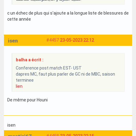
c un échec de plus qui s'ajoute a la longue liste de blessures de
cette année
isen
#4457
23-05-2023 22:12
balha a écrit :
Conference post match EST- UST
dapres MC, faut plus parler de GC ni de MBC, saison
terminee
lien
De même pour Houni
isen
#4458
23-05-2023 22:15