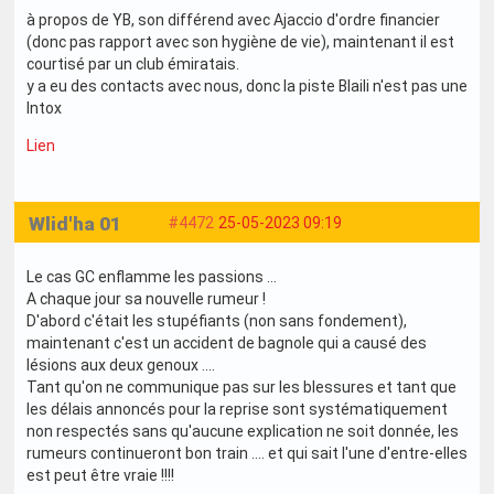
à propos de YB, son différend avec Ajaccio d'ordre financier
(donc pas rapport avec son hygiène de vie), maintenant il est
courtisé par un club émiratais.
y a eu des contacts avec nous, donc la piste Blaili n'est pas une
Intox
Lien
Wlid'ha 01
#4472
25-05-2023 09:19
Le cas GC enflamme les passions ...
A chaque jour sa nouvelle rumeur !
D'abord c'était les stupéfiants (non sans fondement),
maintenant c'est un accident de bagnole qui a causé des
lésions aux deux genoux ....
Tant qu'on ne communique pas sur les blessures et tant que
les délais annoncés pour la reprise sont systématiquement
non respectés sans qu'aucune explication ne soit donnée, les
rumeurs continueront bon train .... et qui sait l'une d'entre-elles
est peut être vraie !!!!