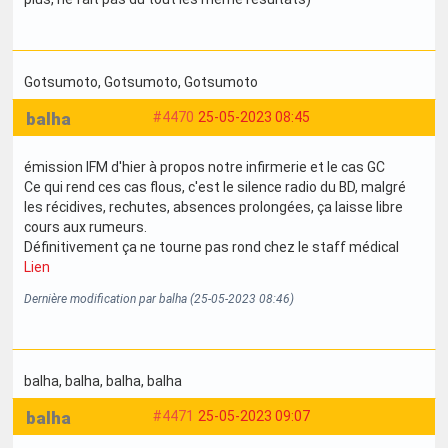
Gotsumoto
, Gotsumoto
, Gotsumoto
balha
#4470
25-05-2023 08:45
émission IFM d'hier à propos notre infirmerie et le cas GC
Ce qui rend ces cas flous, c'est le silence radio du BD, malgré
les récidives, rechutes, absences prolongées, ça laisse libre
cours aux rumeurs.
Définitivement ça ne tourne pas rond chez le staff médical
Lien
Dernière modification par balha (25-05-2023 08:46)
balha
, balha
, balha
, balha
balha
#4471
25-05-2023 09:07