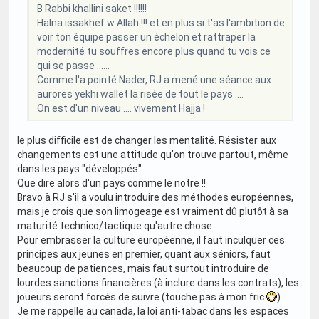
B Rabbi khallini saket !!!!!!
Halna issakhef w Allah !!! et en plus si t'as l'ambition de
voir ton équipe passer un échelon et rattraper la
modernité tu souffres encore plus quand tu vois ce
qui se passe ......
Comme l'a pointé Nader, RJ a mené une séance aux
aurores yekhi wallet la risée de tout le pays ....
On est d'un niveau .... vivement Hajja !
le plus difficile est de changer les mentalité. Résister aux
changements est une attitude qu'on trouve partout, même
dans les pays "développés".
Que dire alors d'un pays comme le notre !!
Bravo à RJ s'il a voulu introduire des méthodes européennes,
mais je crois que son limogeage est vraiment dû plutôt à sa
maturité technico/tactique qu'autre chose.
Pour embrasser la culture européenne, il faut inculquer ces
principes aux jeunes en premier, quant aux séniors, faut
beaucoup de patiences, mais faut surtout introduire de
lourdes sanctions financières (à inclure dans les contrats), les
joueurs seront forcés de suivre (touche pas à mon fric
).
Je me rappelle au canada, la loi anti-tabac dans les espaces