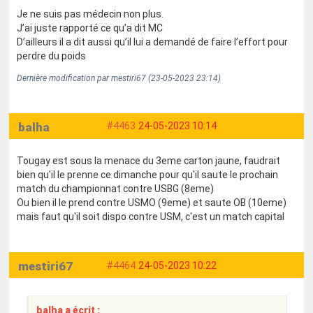
Je ne suis pas médecin non plus.
J’ai juste rapporté ce qu’a dit MC
D’ailleurs il a dit aussi qu’il lui a demandé de faire l’effort pour
perdre du poids
Dernière modification par mestiri67 (23-05-2023 23:14)
balha
#4463
24-05-2023 10:14
Tougay est sous la menace du 3eme carton jaune, faudrait
bien qu'il le prenne ce dimanche pour qu'il saute le prochain
match du championnat contre USBG (8eme)
Ou bien il le prend contre USMO (9eme) et saute OB (10eme)
mais faut qu'il soit dispo contre USM, c'est un match capital
mestiri67
#4464
24-05-2023 10:22
balha a écrit :