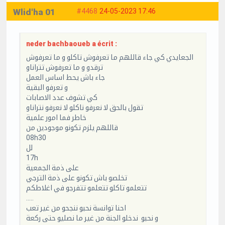
Wlid'ha 01
#4468
24-05-2023 17:46
neder bachbaoueb a écrit :
الجعايدي كي جاء قاللهم ما تعرفوش تاكلو و ما تعرفوش
ترقدو و ما تعرفوش تتراناو
جاء باش يحط اساس العمل
و تعرفو البقية
كي تشوف عدد الاصابات
تقول بالحق لا نعرفو ناكلو لا نعرفو نتراناو
خاطر فما امور علمية
قاللهم يلزم تكونو موجودين من
08h30
لل
17h
على ذمة الجمعية
تخلصو باش تكونو على ذمة الترجي
تتعلمو تاكلو تتعلمو تتفرجو في اغلاطكم
.....
احنا توانسة نحبو ننجحو من غير تعب
و نحبو ندخلو الجنة من غير ما نصليو حتى ركعة