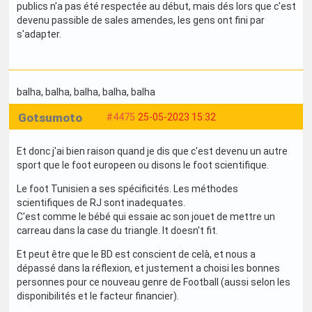
publics n'a pas été respectée au début, mais dés lors que c'est
devenu passible de sales amendes, les gens ont fini par
s'adapter.
balha
, balha
, balha
, balha
, balha
Gotsumoto
#4475
25-05-2023 15:32
Et donc j'ai bien raison quand je dis que c'est devenu un autre
sport que le foot europeen ou disons le foot scientifique.
Le foot Tunisien a ses spécificités. Les méthodes
scientifiques de RJ sont inadequates.
C'est comme le bébé qui essaie ac son jouet de mettre un
carreau dans la case du triangle. It doesn't fit.
Et peut être que le BD est conscient de celà, et nous a
dépassé dans la réflexion, et justement a choisi les bonnes
personnes pour ce nouveau genre de Football (aussi selon les
disponibilités et le facteur financier).