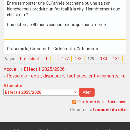
Entre remporter une CL l'année prochaine ou une saison
blanche mais produire un football à la city : Honnêtement que
choisis tu ?
Chot kifeh , le BD nous connaît mieux que nous même.
Gotsumoto
, Gotsumoto
, Gotsumoto
, Gotsumoto
Pages :
Précédent
1
…
177
178
179
180
181
…
Accueil
»
Effectif 2025/2026
»
Revue d'effectif, dispositifs tactiques, entrainements, infirme
Atteindre
Flux Atom de la discussion
l'accueil du site
Retourner à