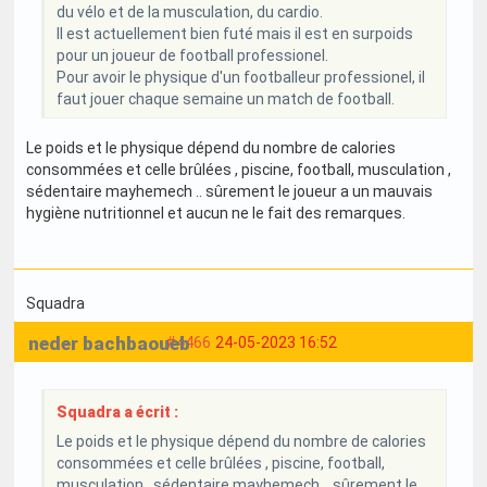
du vélo et de la musculation, du cardio.
Il est actuellement bien futé mais il est en surpoids
pour un joueur de football professionel.
Pour avoir le physique d'un footballeur professionel, il
faut jouer chaque semaine un match de football.
Le poids et le physique dépend du nombre de calories
consommées et celle brûlées , piscine, football, musculation ,
sédentaire mayhemech .. sûrement le joueur a un mauvais
hygiène nutritionnel et aucun ne le fait des remarques.
Squadra
neder bachbaoueb
#4466
24-05-2023 16:52
Squadra a écrit :
Le poids et le physique dépend du nombre de calories
consommées et celle brûlées , piscine, football,
musculation , sédentaire mayhemech .. sûrement le