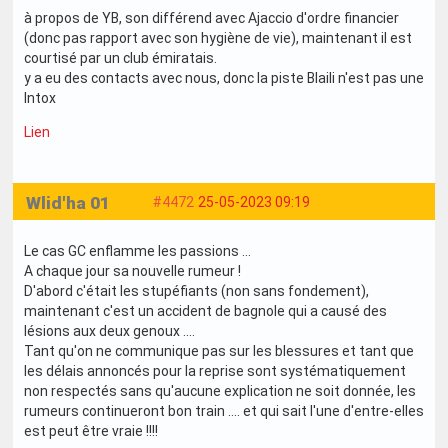
à propos de YB, son différend avec Ajaccio d'ordre financier
(donc pas rapport avec son hygiène de vie), maintenant il est
courtisé par un club émiratais.
y a eu des contacts avec nous, donc la piste Blaili n'est pas une
Intox
Lien
Wlid'ha 01
#4472
25-05-2023 09:19
Le cas GC enflamme les passions ...
A chaque jour sa nouvelle rumeur !
D'abord c'était les stupéfiants (non sans fondement),
maintenant c'est un accident de bagnole qui a causé des
lésions aux deux genoux ....
Tant qu'on ne communique pas sur les blessures et tant que
les délais annoncés pour la reprise sont systématiquement
non respectés sans qu'aucune explication ne soit donnée, les
rumeurs continueront bon train .... et qui sait l'une d'entre-elles
est peut être vraie !!!!