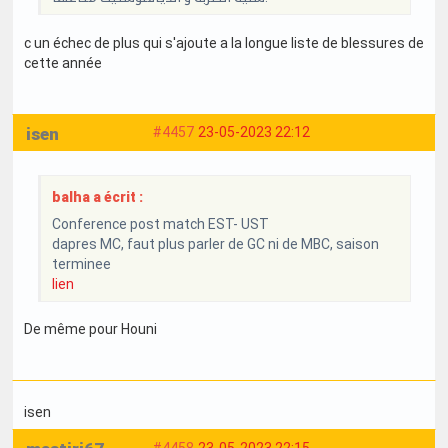
c un échec de plus qui s'ajoute a la longue liste de blessures de
cette année
isen
#4457
23-05-2023 22:12
balha a écrit :
Conference post match EST- UST
dapres MC, faut plus parler de GC ni de MBC, saison
terminee
lien
De même pour Houni
isen
#4458
23-05-2023 22:15