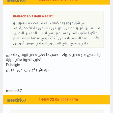
mestiri67
makachah f dem a écrit :
تي شرارة رجع بعد ضعف المدة المحددة شهرين و
مستغربين من زيادة في الوزن تي تتسمي جلدية حكاية بعد
ماكونا مضرب المثل و سابقين في انتدلب المعدين البدنين
الأجانب منذ التسعينات في 2023 ترجي عندها اضعف اطار
طبي و بدني علي المستوي الوطني موش أفريقي
ايا سيدي هاو معين جاوبك … حسب ما حكى معين نورمال ملاعبي
تظرب الظربة متاع شرارة
Pubalgie
لازم بش يكون زايد في الميزان
mestiri67
mestiri67
#4459
23-05-2023 22:16