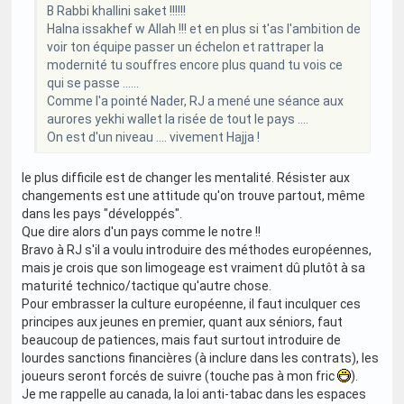
B Rabbi khallini saket !!!!!!
Halna issakhef w Allah !!! et en plus si t'as l'ambition de
voir ton équipe passer un échelon et rattraper la
modernité tu souffres encore plus quand tu vois ce
qui se passe ......
Comme l'a pointé Nader, RJ a mené une séance aux
aurores yekhi wallet la risée de tout le pays ....
On est d'un niveau .... vivement Hajja !
le plus difficile est de changer les mentalité. Résister aux
changements est une attitude qu'on trouve partout, même
dans les pays "développés".
Que dire alors d'un pays comme le notre !!
Bravo à RJ s'il a voulu introduire des méthodes européennes,
mais je crois que son limogeage est vraiment dû plutôt à sa
maturité technico/tactique qu'autre chose.
Pour embrasser la culture européenne, il faut inculquer ces
principes aux jeunes en premier, quant aux séniors, faut
beaucoup de patiences, mais faut surtout introduire de
lourdes sanctions financières (à inclure dans les contrats), les
joueurs seront forcés de suivre (touche pas à mon fric
).
Je me rappelle au canada, la loi anti-tabac dans les espaces