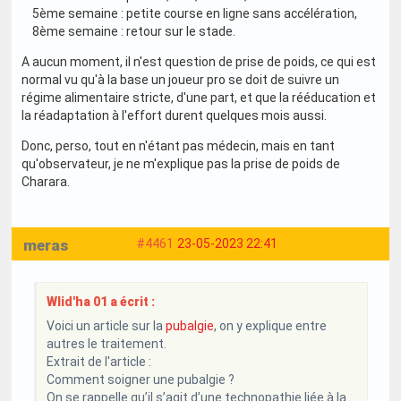
5ème semaine : petite course en ligne sans accélération,
8ème semaine : retour sur le stade.
A aucun moment, il n'est question de prise de poids, ce qui est
normal vu qu'à la base un joueur pro se doit de suivre un
régime alimentaire stricte, d'une part, et que la rééducation et
la réadaptation à l'effort durent quelques mois aussi.
Donc, perso, tout en n'étant pas médecin, mais en tant
qu'observateur, je ne m'explique pas la prise de poids de
Charara.
meras
#4461
23-05-2023 22:41
Wlid'ha 01 a écrit :
Voici un article sur la
pubalgie
, on y explique entre
autres le traitement.
Extrait de l'article :
Comment soigner une pubalgie ?
On se rappelle qu’il s’agit d’une technopathie liée à la