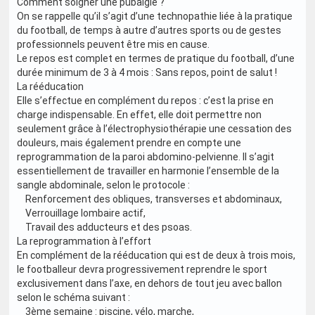
Comment soigner une pubalgie ?
On se rappelle qu’il s’agit d’une technopathie liée à la pratique
du football, de temps à autre d’autres sports ou de gestes
professionnels peuvent être mis en cause.
Le repos est complet en termes de pratique du football, d’une
durée minimum de 3 à 4 mois : Sans repos, point de salut !
La rééducation
Elle s’effectue en complément du repos : c’est la prise en
charge indispensable. En effet, elle doit permettre non
seulement grâce à l’électrophysiothérapie une cessation des
douleurs, mais également prendre en compte une
reprogrammation de la paroi abdomino-pelvienne. Il s’agit
essentiellement de travailler en harmonie l’ensemble de la
sangle abdominale, selon le protocole :
Renforcement des obliques, transverses et abdominaux,
Verrouillage lombaire actif,
Travail des adducteurs et des psoas.
La reprogrammation à l’effort
En complément de la rééducation qui est de deux à trois mois,
le footballeur devra progressivement reprendre le sport
exclusivement dans l’axe, en dehors de tout jeu avec ballon
selon le schéma suivant :
3ème semaine : piscine, vélo, marche,