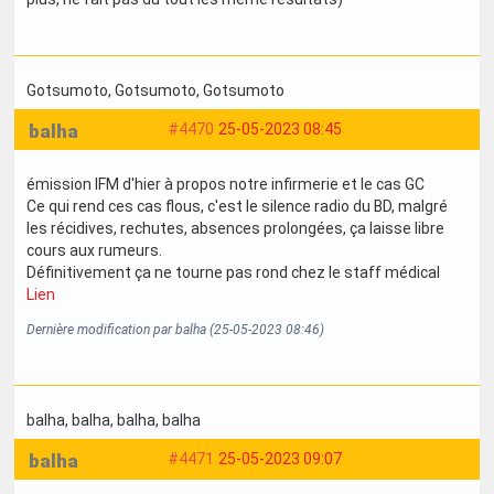
Gotsumoto
, Gotsumoto
, Gotsumoto
balha
#4470
25-05-2023 08:45
émission IFM d'hier à propos notre infirmerie et le cas GC
Ce qui rend ces cas flous, c'est le silence radio du BD, malgré
les récidives, rechutes, absences prolongées, ça laisse libre
cours aux rumeurs.
Définitivement ça ne tourne pas rond chez le staff médical
Lien
Dernière modification par balha (25-05-2023 08:46)
balha
, balha
, balha
, balha
balha
#4471
25-05-2023 09:07