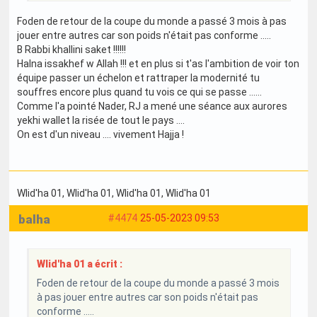
Foden de retour de la coupe du monde a passé 3 mois à pas
jouer entre autres car son poids n'était pas conforme .....
B Rabbi khallini saket !!!!!!
Halna issakhef w Allah !!! et en plus si t'as l'ambition de voir ton
équipe passer un échelon et rattraper la modernité tu
souffres encore plus quand tu vois ce qui se passe ......
Comme l'a pointé Nader, RJ a mené une séance aux aurores
yekhi wallet la risée de tout le pays ....
On est d'un niveau .... vivement Hajja !
Wlid'ha 01
, Wlid'ha 01
, Wlid'ha 01
, Wlid'ha 01
balha
#4474
25-05-2023 09:53
Wlid'ha 01 a écrit :
Foden de retour de la coupe du monde a passé 3 mois
à pas jouer entre autres car son poids n'était pas
conforme .....