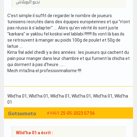
نحبو البوبلاش
C'est simple il suffit de regarder le nombre de joueurs
tunisiens recrutés dans des équipes européennes et qui "n'ont
pas réussi à s'adapter" .... Alors qu'en vérité ils sont juste
"karkara" w yaklou fel kosksi wel lablabi !!!!!!!! Ils vont là bas ils
se retrouvent à manger au poids 100g de poulet et 50g de
laitue ....
Kima 9al adel chedli y a des années : les joueurs qui cachent du
pain pour manger dans leur chambre et qui fument la chicha et
qui dorment à pas d'heure ......
Mech mta3na el professionnalisme !!!!
Wlid'ha 01
, Wlid'ha 01
, Wlid'ha 01
, Wlid'ha 01
, Wlid'ha 01
, Wlid'ha
01
Gotsumoto
#4469
25-05-2023 07:56
Wlid'ha 01 a écrit :