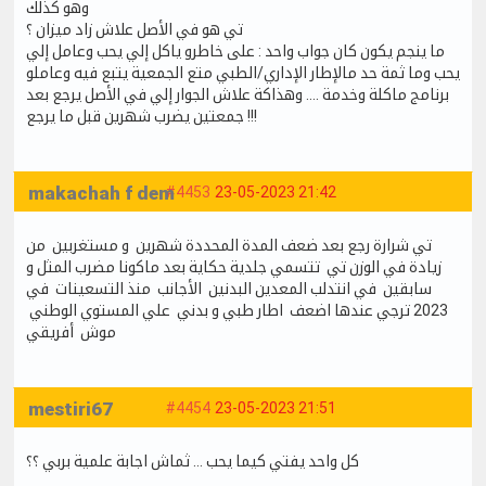
وهو كذلك
تي هو في الأصل علاش زاد ميزان ؟
ما ينجم يكون كان جواب واحد : على خاطرو ياكل إلي يحب وعامل إلي
يحب وما ثمة حد مالإطار الإداري/الطبي متع الجمعية يتبع فيه وعاملو
برنامج ماكلة وخدمة .... وهذاكة علاش الجوار إلي في الأصل يرجع بعد
جمعتين يضرب شهرين قبل ما يرجع !!!
makachah f dem
#4453
23-05-2023 21:42
تي شرارة رجع بعد ضعف المدة المحددة شهرين و مستغربين من
زيادة في الوزن تي تتسمي جلدية حكاية بعد ماكونا مضرب المثل و
سابقين في انتدلب المعدين البدنين الأجانب منذ التسعينات في
2023 ترجي عندها اضعف اطار طبي و بدني علي المستوي الوطني
موش أفريقي
mestiri67
#4454
23-05-2023 21:51
كل واحد يفتي كيما يحب … ثماش اجابة علمية بربي ؟؟