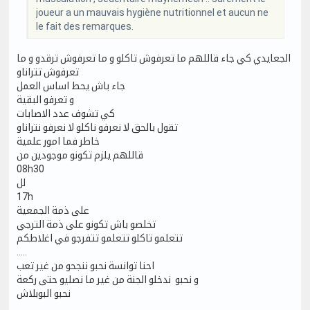
joueur a un mauvais hygiène nutritionnel et aucun ne
le fait des remarques.
الجعايدي كي جاء قاللهم ما تعرفوش تاكلو و ما تعرفوش ترقدو و ما
تعرفوش تتراناو
جاء باش يحط اساس العمل
و تعرفو البقية
كي تشوف عدد الاصابات
تقول بالحق لا نعرفو ناكلو لا نعرفو نتراناو
خاطر فما امور علمية
قاللهم يلزم تكونو موجودين من
08h30
لل
17h
على ذمة الجمعية
تخلصو باش تكونو على ذمة الترجي
تتعلمو تاكلو تتعلمو تتفرجو في اغلاطكم
.....
احنا توانسة نحبو ننجحو من غير تعب
و نحبو ندخلو الجنة من غير ما نصليو حتى ركعة
نحبو البوبلاش