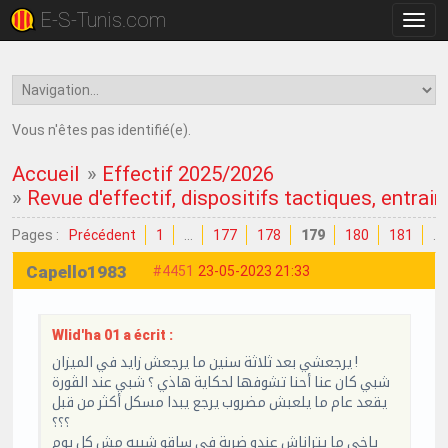
E-S-Tunis.com
Bascu
la
navig
Vous n'êtes pas identifié(e).
Accueil
»
Effectif 2025/2026
»
Revue d'effectif, dispositifs tactiques, entrain
Pages :
Précédent
1
…
177
178
179
180
181
…
Capello1983
#4451
23-05-2023 21:33
Wlid'ha 01 a écrit :
يرجعشي بعد ثلاثة سنين ما يرجعش زايد في الميزان !
شبي كان عنا أحنا تشوفها لحكاية هاذي ؟ شبي عند الڨورة
يقعد عام ما يلعبش مضروب يرجع يبدا مسكل أكثر من قبل
؟؟؟
ياخي ما يتراناش عندو ضربة في ساقو شبيه مش كل يوم