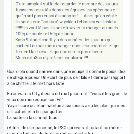
C'est simple il suffit de regarder le nombre de joueurs
tunisiens recrutés dans des équipes européennes et
qui "n'ont pas réussi à s'adapter" .... Alors qu'en vérité
ils sont juste "karkara" w yaklou fel kosksi wel lablabi
!!!!!!!! Ils vont là bas ils se retrouvent à manger au poids
100g de poulet et 50g de laitue ....
Kima 9al adel chedli y a des années : les joueurs qui
cachent du pain pour manger dans leur chambre et qui
fument la chicha et qui dorment à pas d'heure ......
Mech mta3na el professionnalisme !!!!
Guardiola quand il arrive dans une équipe, il donne le poids idéal
de chaque joueur. Un écart de plus de 1kilo et demi par rapport
à ce chiffre, il le met hors liste.
En arrivant à City, il leur a dit mot pour mot : "vous êtes gros. Je
veux que mon équipe soit Fit"
Yaya Touré qui était habitué à son poids a eu les plus grandes
difficultés et a fini par quitter.
La suite on la connait tous.
(A titre de comparaison, le PSG qui investit autant ou même
plus, ne fait pas du tout les même résultats)