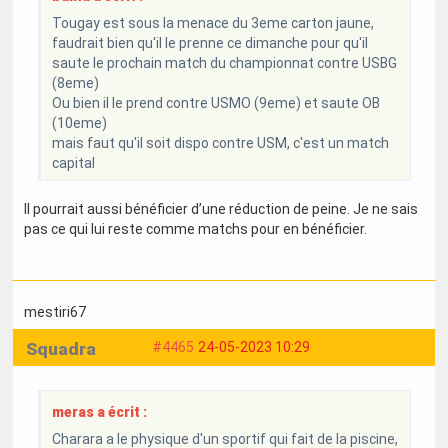
Tougay est sous la menace du 3eme carton jaune,
faudrait bien qu'il le prenne ce dimanche pour qu'il
saute le prochain match du championnat contre USBG
(8eme)
Ou bien il le prend contre USMO (9eme) et saute OB
(10eme)
mais faut qu'il soit dispo contre USM, c'est un match
capital
Il pourrait aussi bénéficier d’une réduction de peine. Je ne sais
pas ce qui lui reste comme matchs pour en bénéficier.
mestiri67
Squadra
#4465
24-05-2023 10:29
meras a écrit :
Charara a le physique d'un sportif qui fait de la piscine,