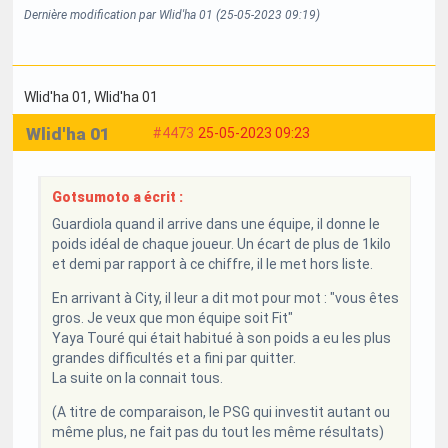
Dernière modification par Wlid'ha 01 (25-05-2023 09:19)
Wlid'ha 01
, Wlid'ha 01
Wlid'ha 01
#4473
25-05-2023 09:23
Gotsumoto a écrit :
Guardiola quand il arrive dans une équipe, il donne le
poids idéal de chaque joueur. Un écart de plus de 1kilo
et demi par rapport à ce chiffre, il le met hors liste.
En arrivant à City, il leur a dit mot pour mot : "vous êtes
gros. Je veux que mon équipe soit Fit"
Yaya Touré qui était habitué à son poids a eu les plus
grandes difficultés et a fini par quitter.
La suite on la connait tous.
(A titre de comparaison, le PSG qui investit autant ou
même plus, ne fait pas du tout les même résultats)