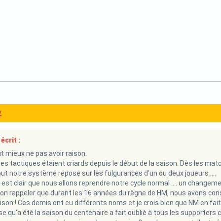
2
écrit :
ut mieux ne pas avoir raison.
s tactiques étaient criards depuis le début de la saison. Dès les match
ut notre système repose sur les fulgurances d'un ou deux joueurs ....
l est clair que nous allons reprendre notre cycle normal .... un changeme
t-on rappeler que durant les 16 années du règne de HM, nous avons con
ison ! Ces demis ont eu différents noms et je crois bien que NM en fait 
e qu'a été la saison du centenaire a fait oublié à tous les supporter