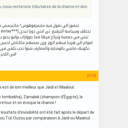
 nous resterons tributaires de la chance et des
تتصور الي تقول فيه مايعرفوهوش؟ ماتنجمش تعمل
تبني في جمعية وتركح فيها فما جووارات يوليو يحبو 
لعوام الي هزينا فيهم الزوز ورى بعضهم ماكناش احسن اف
تكوينك ماشي بالوشاية والمعارف شنوا تحب تلقى في ا
في اللخر، بعاد ياسر نحنا على هذا الكل، رئيس جمعية يسير قولش عليها ملك خاص ونحكيو على التخطيط!
#378
est de loin meilleur que Jaidi et Maaloul.
(fi tombekha), Zamalek (champion d'Égypte), le
retour et on évoque la chance !
ésultats d'invisibilité ont été fait après le départ de
if ou Tizi Ouzou par comparaison à Jaidi ou Maaloul