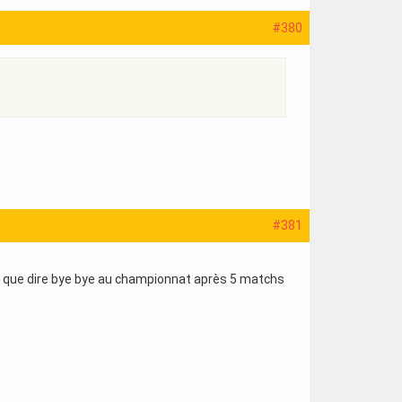
#380
#381
in que dire bye bye au championnat après 5 matchs