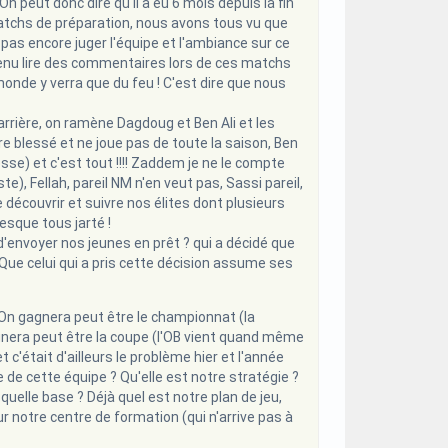
On peut donc dire qu'il a eu 6 mois depuis la fin
matchs de préparation, nous avons tous vu que
t pas encore juger l'équipe et l'ambiance sur ce
evenu lire des commentaires lors de ces matchs
 monde y verra que du feu ! C'est dire que nous
'arrière, on ramène Dagdoug et Ben Ali et les
re blessé et ne joue pas de toute la saison, Ben
se) et c'est tout !!!! Zaddem je ne le compte
te), Fellah, pareil NM n'en veut pas, Sassi pareil,
 découvrir et suivre nos élites dont plusieurs
esque tous jarté !
 d'envoyer nos jeunes en prêt ? qui a décidé que
Que celui qui a pris cette décision assume ses
. On gagnera peut être le championnat (la
gagnera peut être la coupe (l'OB vient quand même
 c'était d'ailleurs le problème hier et l'année
e de cette équipe ? Qu'elle est notre stratégie ?
elle base ? Déjà quel est notre plan de jeu,
r notre centre de formation (qui n'arrive pas à