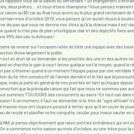
vous rappelez vous de la saison du centenaire ? un changement d'entraîn
més, deux prières, ... et nous étions champions ! Vous pensez vraiment 
ur raison au BD car au final nous avons eu le plus grand centenaire de 
certain mois d'octobre 2018, vous pensez qu'on aurait réussi à souleve
 ne dis pas que nous ne devons nos titres qu'à la chance mais il est clai
ue quand tu n'as pas de plan stratégique clair et des objectifs fixes a
ans 99% des cas tu échoues !
 peine de revenir sur l'occasion ratée de bâtir une équipe avec des bas
uestion divise largement le public.
n est en droit de se demander si les priorités des uns et des autres ne 
and on cherche le gain à court terme quelque soit le moyen, quand le r
faut pas s'étonner quand à un moment l'équipe passe par une véritable 
ion du 6e titre consécutif de l'année dernière et le fait que la poursuit
oque, mais je parle en général de nos priorités en tant qu'équipe depui
e conviction que la principale raison qui fait que nous ne sommes pas au
nous sommes TOUJOURS des concurrents au sacre ! En tout cas dans la
ssion ! A un moment, il faut se demander si le titre de "ogre africain" n'
il impose nous ont toujours poussé à tenter quoi qu'il en coute de jouer
eu de recule et planifier notre conquête, reculer pour mieux sauter en 
 à NM, je pense objectivement que rares sont les entraîneurs qui ont 
 On a commencé notre saison au mois d'octobre, eu une trêve pour l