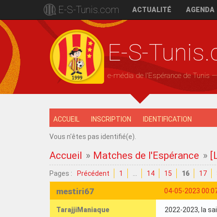
E-S-Tunis.com
ACTUALITÉ
AGENDA
E-S-Tunis
e-média de l'Espérance de Tunis 
ACCUEIL
INSCRIPTION
IDENTIFICATION
Vous n'êtes pas identifié(e).
Accueil
»
Matches de l'Espérance
»
[
Pages :
Précédent
1
…
14
15
16
17
mestiri67
04-05-2023 00:0
TarajjiManiaque
2022-2023, la sai