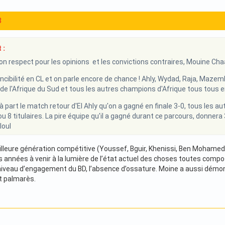
8
 :
n respect pour les opinions et les convictions contraires, Mouine Chaab
incibilité en CL et on parle encore de chance ! Ahly, Wydad, Raja, Maz
de l'Afrique du Sud et tous les autres champions d'Afrique tous tous en
à part le match retour d'El Ahly qu'on a gagné en finale 3-0, tous les autr
ou 8 titulaires. La pire équipe qu'il a gagné durant ce parcours, donnera
loul
illeure génération compétitive (Youssef, Bguir, Khenissi, Ben Mohamed
s années à venir à la lumière de l’état actuel des choses toutes comp
niveau d’engagement du BD, l’absence d’ossature. Moine a aussi démo
nt palmarès.