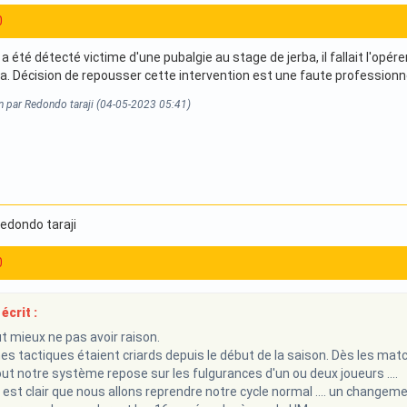
0
 été détecté victime d'une pubalgie au stage de jerba, il fallait l'opér
La. Décision de repousser cette intervention est une faute professionne
n par Redondo taraji (04-05-2023 05:41)
Redondo taraji
0
écrit :
ut mieux ne pas avoir raison.
s tactiques étaient criards depuis le début de la saison. Dès les match
ut notre système repose sur les fulgurances d'un ou deux joueurs ....
l est clair que nous allons reprendre notre cycle normal .... un changeme