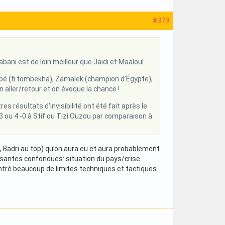
#379
ani est de loin meilleur que Jaidi et Maaloul.
embé (fi tombekha), Zamalek (champion d'Égypte),
 aller/retour et on évoque la chance !
es résultats d'invisibilité ont été fait après le
 3 ou 4 -0 à Stif ou Tizi Ouzou par comparaison à
, Badri au top) qu’on aura eu et aura probablement
osantes confondues: situation du pays/crise
ntré beaucoup de limites techniques et tactiques