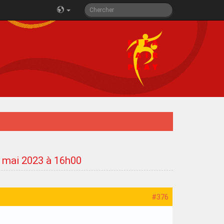
03 mai 2023 à 16h00
#376