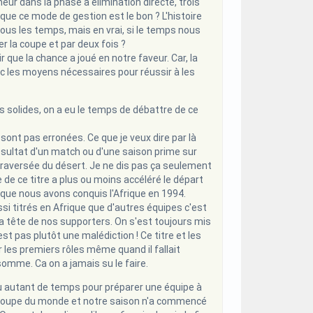
eur dans la phase à élimination directe, trois
que ce mode de gestion est le bon ? L'histoire
tous les temps, mais en vrai, si le temps nous
r la coupe et par deux fois ?
r que la chance a joué en notre faveur. Car, la
vec les moyens nécessaires pour réussir à les
es solides, on a eu le temps de débattre de ce
sont pas erronées. Ce que je veux dire par là
ésultat d'un match ou d'une saison prime sur
traversée du désert. Je ne dis pas ça seulement
e de ce titre a plus ou moins accéléré le départ
s que nous avons conquis l'Afrique en 1994.
ssi titrés en Afrique que d'autres équipes c'est
 tête de nos supporters. On s'est toujours mis
est pas plutôt une malédiction ! Ce titre et les
 les premiers rôles même quand il fallait
somme. Ca on a jamais su le faire.
eu autant de temps pour préparer une équipe à
a coupe du monde et notre saison n'a commencé