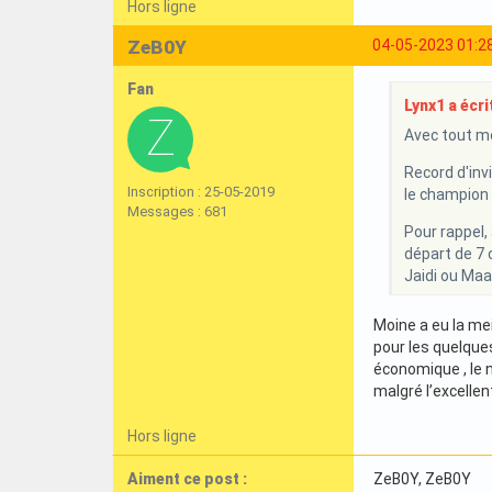
Hors ligne
ZeB0Y
04-05-2023 01:2
Fan
Lynx1 a écrit
Avec tout mo
Record d'inv
Inscription : 25-05-2019
le champion 
Messages : 681
Pour rappel, 
départ de 7 
Jaidi ou Maa
Moine a eu la me
pour les quelque
économique , le 
malgré l’excelle
Hors ligne
Aiment ce post :
ZeB0Y
, ZeB0Y