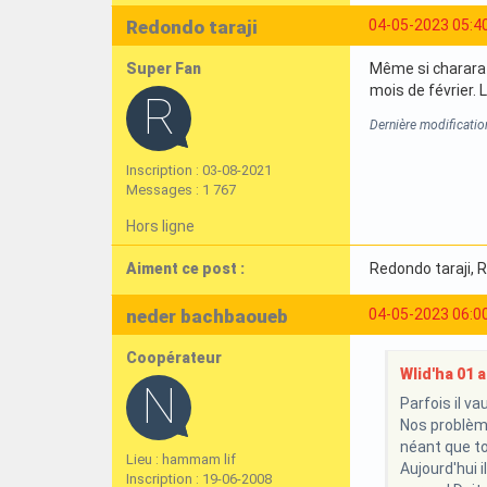
Redondo taraji
04-05-2023 05:4
Super Fan
Même si charara a
mois de février. 
Dernière modificatio
Inscription : 03-08-2021
Messages : 1 767
Hors ligne
Aiment ce post :
Redondo taraji
, 
neder bachbaoueb
04-05-2023 06:0
Coopérateur
Wlid'ha 01 a 
Parfois il va
Nos problème
néant que to
Lieu : hammam lif
Aujourd'hui i
Inscription : 19-06-2008