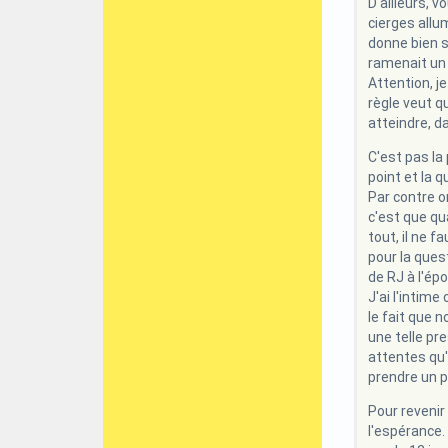
D'ailleurs, 
cierges allu
donne bien s
ramenait un 
Attention, je
règle veut q
atteindre, d
C'est pas la
point et la q
Par contre o
c'est que qu
tout, il ne 
pour la quest
de RJ à l'ép
J'ai l'intim
le fait que 
une telle pre
attentes qu'
prendre un p
Pour revenir
l'espérance.