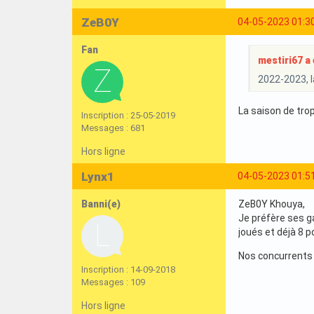
ZeB0Y
04-05-2023 01:3
Fan
mestiri67 a é
2022-2023, l
La saison de tro
Inscription : 25-05-2019
Messages : 681
Hors ligne
Lynx1
04-05-2023 01:5
Banni(e)
ZeB0Y Khouya,
Je préfère ses g
joués et déjà 8 p
Nos concurrents 
Inscription : 14-09-2018
Messages : 109
Hors ligne