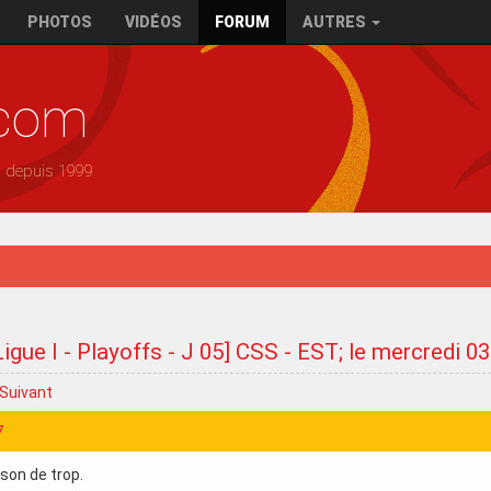
PHOTOS
VIDÉOS
FORUM
AUTRES
.com
— depuis 1999
Ligue I - Playoffs - J 05] CSS - EST; le mercredi 
Suivant
7
son de trop.