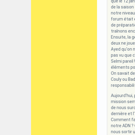
que le 12 jan
de la saison
notre niveau 
forum était 
de préparatio
traînons en
Ensuite, la 
deux ne joue
Ayed qu'on n
pas vu que c'
Selmi pareil
éléments pou
On savait dep
Couly ou Bad
responsabili
Aujourd'hui,
mission semb
de nous surcl
dernière et l
Comment fais
notre ADN ? 
nous sortir 