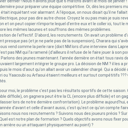
vier dernier ! Nous n'avons joué que 6 matchs avant le mois de janvier ! 
 dernière pour préparer une équipe compétitive. Or, dès les premiers 
était inquiétant voir alarmant. A l'époque, on nous disait qu'il ne fallai
électrique, pour pas dire autre chose. Croyez le ou pas mais je suis r
n et on peut copier n'importe lequel d'entre eux et le coller ici, tout le
core les mêmes lacunes et souffrons des mêmes problèmes.
gestion de l'effectif. D'abord, les recrutements. On avait un problème d
nt presque pas (et je ne parle pas de la suspension), Charara qui s'avè
ous vend comme la perle rare (dixit NM lors d'une interview dans Lapres
est pas NM qui l'a ramené (d'ailleurs il refuse de le faire jouer à son pos
 ! Parlons des jeunes maintenant. l'année dernière on était tous ravis de
vaient largement intégrer le groupe pro. La décision de NM ? il les a pr
uis le mois d'aout qu'on allait avoir un calendrier chargé. Qui a décidé
ri ou Yaacoubi ou Arfaoui étaient meilleurs et surtout compétitifs ??? 
tés.
 pour moi, le problème c'est pas les résultats sportifs de cette saison
le difficile), on gagnera peut être la CL (encore plus difficile) et on 
asser lors de notre dernière confrontation). Le problème aujourd'hui, et
'année d'avant et celle d'avant aussi, c'est qu'est ce qu'on compte fair
ons nous nos recrutements ? Suivons nous des joueurs précis ? Sur qu
Quel est notre plan de formation ? Quels objectifs avons nous fixer pou
un arrière ou un attaquant physiquement au point) ?