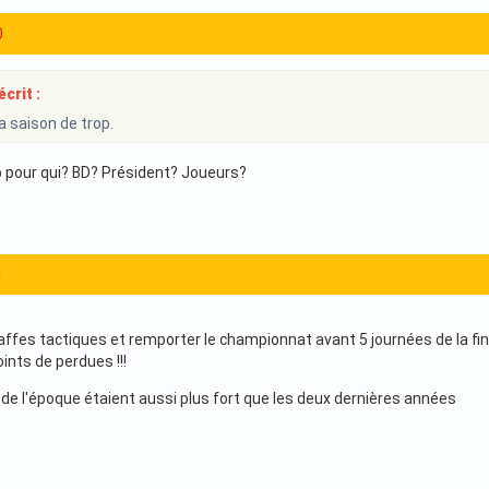
0
crit :
a saison de trop.
p pour qui? BD? Président? Joueurs?
1
affes tactiques et remporter le championnat avant 5 journées de la f
oints de perdues !!!
de l'époque étaient aussi plus fort que les deux dernières années