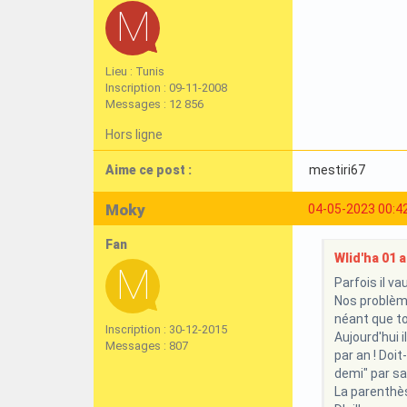
Lieu : Tunis
Inscription : 09-11-2008
Messages : 12 856
Hors ligne
Aime ce post :
mestiri67
Moky
04-05-2023 00:4
Fan
Wlid'ha 01 a 
Parfois il va
Nos problème
néant que to
Inscription : 30-12-2015
Aujourd'hui i
Messages : 807
par an ! Doi
demi" par sa
La parenthès