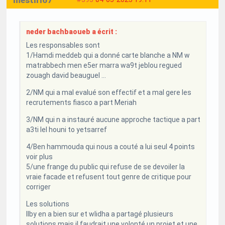
mestiri67
neder bachbaoueb a écrit :
Les responsables sont
1/Hamdi meddeb qui a donné carte blanche a NM w
matrabbech men e5er marra wa9t jeblou regued
zouagh david beauguel ...
2/NM qui a mal evalué son effectif et a mal gere les
recrutements fiasco a part Meriah
3/NM qui n a instauré aucune approche tactique a part
a3ti lel houni to yetsarref
4/Ben hammouda qui nous a couté a lui seul 4 points
voir plus
5/une frange du public qui refuse de se devoiler la
vraie facade et refusent tout genre de critique pour
corriger
Les solutions
Ilby en a bien sur et wlidha a partagé plusieurs
solutions mais il faudrait une volonté un projet et une