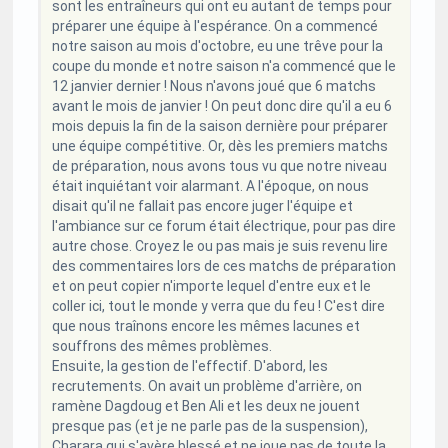
sont les entraîneurs qui ont eu autant de temps pour
préparer une équipe à l'espérance. On a commencé
notre saison au mois d'octobre, eu une trêve pour la
coupe du monde et notre saison n'a commencé que le
12 janvier dernier ! Nous n'avons joué que 6 matchs
avant le mois de janvier ! On peut donc dire qu'il a eu 6
mois depuis la fin de la saison dernière pour préparer
une équipe compétitive. Or, dès les premiers matchs
de préparation, nous avons tous vu que notre niveau
était inquiétant voir alarmant. A l'époque, on nous
disait qu'il ne fallait pas encore juger l'équipe et
l'ambiance sur ce forum était électrique, pour pas dire
autre chose. Croyez le ou pas mais je suis revenu lire
des commentaires lors de ces matchs de préparation
et on peut copier n'importe lequel d'entre eux et le
coller ici, tout le monde y verra que du feu ! C'est dire
que nous traînons encore les mêmes lacunes et
souffrons des mêmes problèmes.
Ensuite, la gestion de l'effectif. D'abord, les
recrutements. On avait un problème d'arrière, on
ramène Dagdoug et Ben Ali et les deux ne jouent
presque pas (et je ne parle pas de la suspension),
Charara qui s'avère blessé et ne joue pas de toute la