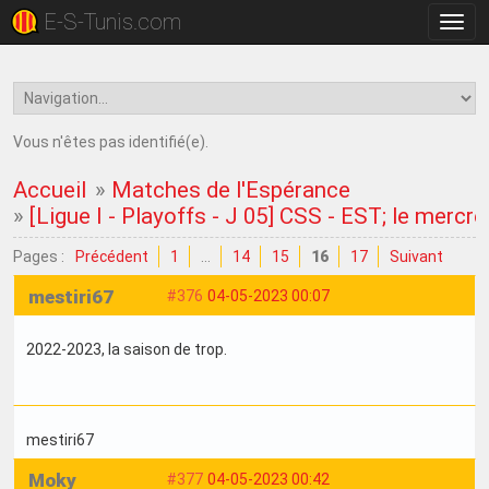
E-S-Tunis.com
Bascu
la
navig
Vous n'êtes pas identifié(e).
Accueil
»
Matches de l'Espérance
»
[Ligue I - Playoffs - J 05] CSS - EST; le mercr
Pages :
Précédent
1
…
14
15
16
17
Suivant
mestiri67
#376
04-05-2023 00:07
2022-2023, la saison de trop.
mestiri67
Moky
#377
04-05-2023 00:42