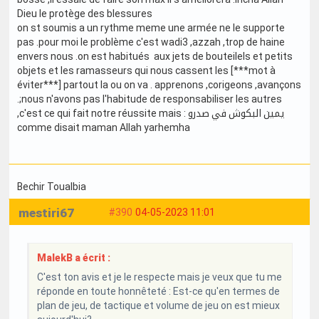
Dieu le protège des blessures
on st soumis a un rythme meme une armée ne le supporte
pas .pour moi le problème c'est wadi3 ,azzah ,trop de haine
envers nous .on est habitués aux jets de bouteilels et petits
objets et les ramasseurs qui nous cassent les [***mot à
éviter***] partout la ou on va . apprenons ,corigeons ,avançons
.;nous n'avons pas l'habitude de responsabiliser les autres
,c'est ce qui fait notre réussite mais : يمين البكوش في صدرو
comme disait maman Allah yarhemha
Bechir Toualbia
mestiri67
#390
04-05-2023 11:01
MalekB a écrit :
C'est ton avis et je le respecte mais je veux que tu me
réponde en toute honnêteté : Est-ce qu'en termes de
plan de jeu, de tactique et volume de jeu on est mieux