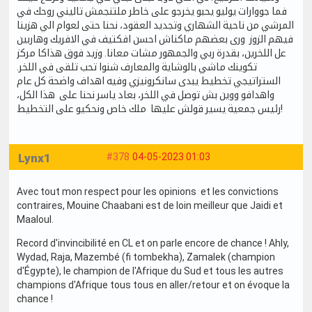
فما جووارات يوليو يحبو يخرجو على خاطر ملتنجمش تاليني روحك في
المرشي من ناحية الشهاري وتجديد العقود، نحنا حتى لعوام الي هزينا
فيهم الزوز ورى بعضهم ماكناش احسن افكتيف في الافريك وهاربين
عل اللخرين، بقدرة ربي والجمهور مشات معانا. وزيد فوق هذاكا مركز
تكوينك ماشي بالوشاية والمعارف شنوا تحب تلقى في اللخر.
الستراتيجي تخطيط يبدى سانكرونيزي وفيه اهداف واضحة كل عام
واهدافو ووين بش توصل في اللخر، بعاد ياسر نحنا على هذا الكل،
رئيس جمعية يسير قولش عليها ملك خاص ونحكيو على التخطيط!
Lynx1
#378
04-05-2023 01:03
Avec tout mon respect pour les opinions et les convictions
contraires, Mouine Chaabani est de loin meilleur que Jaidi et
Maaloul.
Record d'invincibilité en CL et on parle encore de chance ! Ahly,
Wydad, Raja, Mazembé (fi tombekha), Zamalek (champion
d'Égypte), le champion de l'Afrique du Sud et tous les autres
champions d'Afrique tous tous en aller/retour et on évoque la
chance !