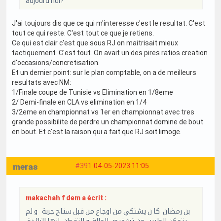
aujourd'hui?
J'ai toujours dis que ce qui m'interesse c'est le resultat. C'est
tout ce qui reste. C'est tout ce que je retiens.
Ce qui est clair c'est que sous RJ on maitrisait mieux
tactiquement. C'est tout. On avait un des pires ratios creation
d'occasions/concretisation.
Et un dernier point: sur le plan comptable, on a de meilleurs
resultats avec NM:
1/Finale coupe de Tunisie vs Elimination en 1/8eme
2/ Demi-finale en CLA vs elimination en 1/4
3/2eme en championnat vs 1er en championnat avec tres
grande possibilite de perdre un championnat domine de bout
en bout. Et c'est la raison qui a fait que RJ soit limoge.
meras
#391
04-05-2023 11:05
makachah f dem a écrit :
بن رمضان كا ن يشتكي من اوجاع من قبل ستاج جربة و لم
يتمكن الطبيب من تشخيص الحالة و التفطن انها الزائدة