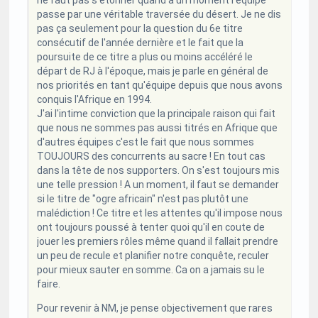
ne faut pas s'étonner quand à un moment l'équipe
passe par une véritable traversée du désert. Je ne dis
pas ça seulement pour la question du 6e titre
consécutif de l'année dernière et le fait que la
poursuite de ce titre a plus ou moins accéléré le
départ de RJ à l'époque, mais je parle en général de
nos priorités en tant qu'équipe depuis que nous avons
conquis l'Afrique en 1994.
J'ai l'intime conviction que la principale raison qui fait
que nous ne sommes pas aussi titrés en Afrique que
d'autres équipes c'est le fait que nous sommes
TOUJOURS des concurrents au sacre ! En tout cas
dans la tête de nos supporters. On s'est toujours mis
une telle pression ! A un moment, il faut se demander
si le titre de "ogre africain" n'est pas plutôt une
malédiction ! Ce titre et les attentes qu'il impose nous
ont toujours poussé à tenter quoi qu'il en coute de
jouer les premiers rôles même quand il fallait prendre
un peu de recule et planifier notre conquête, reculer
pour mieux sauter en somme. Ca on a jamais su le
faire.
Pour revenir à NM, je pense objectivement que rares