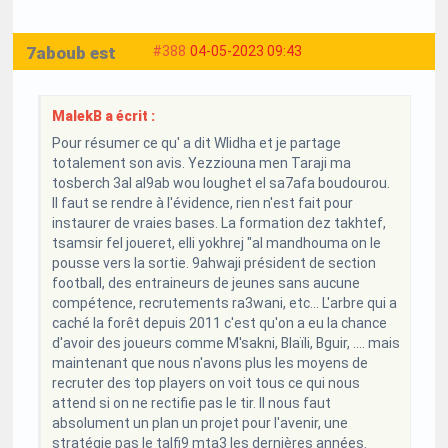
7aboub est
#388
04-05-2023 09:43
MalekB a écrit :
Pour résumer ce qu' a dit Wlidha et je partage
totalement son avis. Yezziouna men Taraji ma
tosberch 3al al9ab wou loughet el sa7afa boudourou.
Il faut se rendre à l'évidence, rien n'est fait pour
instaurer de vraies bases. La formation dez takhtef,
tsamsir fel joueret, elli yokhrej "al mandhouma on le
pousse vers la sortie. 9ahwaji président de section
football, des entraineurs de jeunes sans aucune
compétence, recrutements ra3wani, etc... L'arbre qui a
caché la forêt depuis 2011 c'est qu'on a eu la chance
d'avoir des joueurs comme M'sakni, Blaïli, Bguir, .... mais
maintenant que nous n'avons plus les moyens de
recruter des top players on voit tous ce qui nous
attend si on ne rectifie pas le tir. Il nous faut
absolument un plan un projet pour l'avenir, une
stratégie pas le talfi9 mta3 les dernières années.