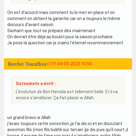
On est d'accord mais comment tu le met en place et on
comment on obtient la garantie car on a toujours le même
discours d'avant saison
Sachant que tout se prépare dès maintenant
On devrait être déjà au boulot pour la saison prochaine
Je pose la question car je crains l'éternel recommencement
Bechir Toualbia
#389
04-05-2023 10:50
Gotsumoto a écrit :
L'évolution de Ben Hamida est tellement belle. Et il va
encore s'améliorer. Ça fait plaisir w Allah.
un grand bravo w Allah
j'avais toujours cette conviction ,je l'ai dis ici et en discutant
avecmon fils (mon fils bokhli sur terrain )je dis puis qu'il court ,il
bosse ,il essaie de faire son max il s'améliorera .incha Allah