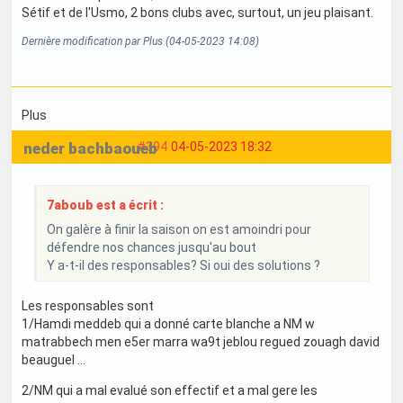
Sétif et de l'Usmo, 2 bons clubs avec, surtout, un jeu plaisant.
Dernière modification par Plus (04-05-2023 14:08)
Plus
neder bachbaoueb
#394
04-05-2023 18:32
7aboub est a écrit :
On galère à finir la saison on est amoindri pour
défendre nos chances jusqu'au bout
Y a-t-il des responsables? Si oui des solutions ?
Les responsables sont
1/Hamdi meddeb qui a donné carte blanche a NM w
matrabbech men e5er marra wa9t jeblou regued zouagh david
beauguel ...
2/NM qui a mal evalué son effectif et a mal gere les