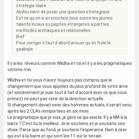
strategie claire
Abdou vient de poser une question strategique
Est ce qu on a un scouteur pour suivre les jeunes
talents locaux ou pepites etrangeres a part les
methodes archaiques et relationelles
Bref
Pour corriger il faut d abord avouer qu on frole le
gaabejie
Il y a les rêveurs comme Wlidha et toi et il y a les pragmatiques
comme moi.
Wlidha et toi vous n’avez toujours pas compris que le
changement que vous appelez du plus profond de votre âme
(et sincèrement je suis tout à fait d’accord avec ce que vous
prônez) ne peut pas venir de la direction actuelle.
Si changement devait venir des hommes actuels, il serait venu
après les 2 CLA’s remportées en six mois.
Le pragmatique que je suis, je gère ce qui existe. Il y a NM à la
barre ? C’est lui le meilleur. Je le soutiens et je soutiens ses
choix. Parce que au fond, je soutiens l’espérance. Rien à cirer
qui est à la barre et qui sont les 11 sur le terrain.