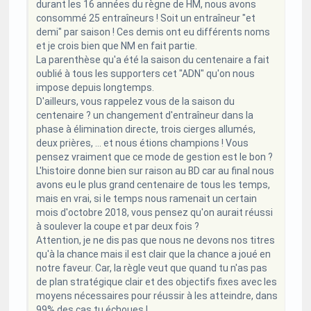
durant les 16 années du règne de HM, nous avons
consommé 25 entraîneurs ! Soit un entraîneur "et
demi" par saison ! Ces demis ont eu différents noms
et je crois bien que NM en fait partie.
La parenthèse qu'a été la saison du centenaire a fait
oublié à tous les supporters cet "ADN" qu'on nous
impose depuis longtemps.
D'ailleurs, vous rappelez vous de la saison du
centenaire ? un changement d'entraîneur dans la
phase à élimination directe, trois cierges allumés,
deux prières, ... et nous étions champions ! Vous
pensez vraiment que ce mode de gestion est le bon ?
L'histoire donne bien sur raison au BD car au final nous
avons eu le plus grand centenaire de tous les temps,
mais en vrai, si le temps nous ramenait un certain
mois d'octobre 2018, vous pensez qu'on aurait réussi
à soulever la coupe et par deux fois ?
Attention, je ne dis pas que nous ne devons nos titres
qu'à la chance mais il est clair que la chance a joué en
notre faveur. Car, la règle veut que quand tu n'as pas
de plan stratégique clair et des objectifs fixes avec les
moyens nécessaires pour réussir à les atteindre, dans
99% des cas tu échoues !