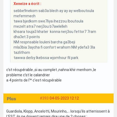
Xeneize a écrit :
sebbe9nekom sab3a blech ay ay ay welboutoula
mefemmech
tawa bjedkom swe7liya ihezzou lboutoula
mezelt atra7 nerj3ou b7awlelleh
khsara touja3 khater konna nerj3ou fettor7 7ram
dha3et 3 points
NM respnsable louleni barcha ga3beji
mla3bia 3aycha fi confort wrahom NM ydefa3 3la
tazlithom
tawwa derby lkebssa wjomhour fil park
c'st récupérable ,si au complet ,nahna khir menhom ,le
probleme c'st le calandrier
a 4 points de l'* c'est récupérable
Plus
#393
04-05-2023 12:12
Guardiola, Klopp, Ancelotti, Mourinho,... lorsqu'ils atterrissent à
L'EST, ils ne doivent jamais dire une de 2 choses: