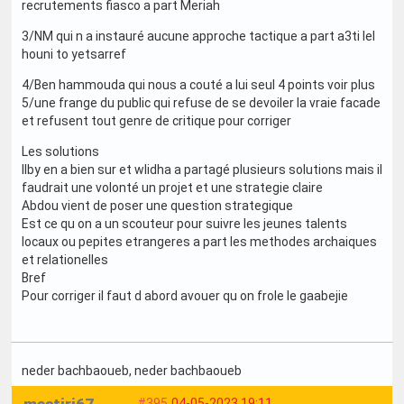
recrutements fiasco a part Meriah
3/NM qui n a instauré aucune approche tactique a part a3ti lel
houni to yetsarref
4/Ben hammouda qui nous a couté a lui seul 4 points voir plus
5/une frange du public qui refuse de se devoiler la vraie facade
et refusent tout genre de critique pour corriger
Les solutions
Ilby en a bien sur et wlidha a partagé plusieurs solutions mais il
faudrait une volonté un projet et une strategie claire
Abdou vient de poser une question strategique
Est ce qu on a un scouteur pour suivre les jeunes talents
locaux ou pepites etrangeres a part les methodes archaiques
et relationelles
Bref
Pour corriger il faut d abord avouer qu on frole le gaabejie
neder bachbaoueb
, neder bachbaoueb
#395
04-05-2023 19:11