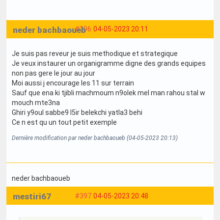
neder bachbaoueb
#396
04-05-2023 20:11
Je suis pas reveur je suis methodique et strategique
Je veux instaurer un organigramme digne des grands equipes
non pas gere le jour au jour
Moi aussi j encourage les 11 sur terrain
Sauf que ena ki tjibli machmoum n9olek mel man rahou stal w
mouch mte3na
Ghiri y9oul sabbe9 l5ir belekchi yatla3 behi
Ce n est qu un tout petit exemple
Dernière modification par neder bachbaoueb (04-05-2023 20:13)
neder bachbaoueb
mestiri67
#397
04-05-2023 20:48