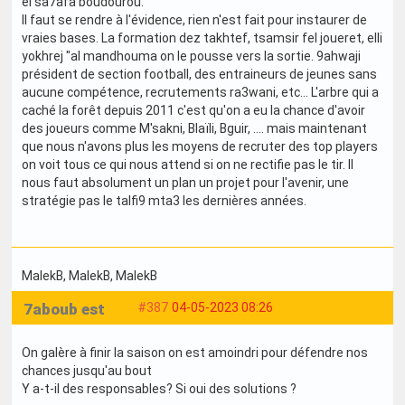
el sa7afa boudourou.
Il faut se rendre à l'évidence, rien n'est fait pour instaurer de
vraies bases. La formation dez takhtef, tsamsir fel joueret, elli
yokhrej "al mandhouma on le pousse vers la sortie. 9ahwaji
président de section football, des entraineurs de jeunes sans
aucune compétence, recrutements ra3wani, etc... L'arbre qui a
caché la forêt depuis 2011 c'est qu'on a eu la chance d'avoir
des joueurs comme M'sakni, Blaïli, Bguir, .... mais maintenant
que nous n'avons plus les moyens de recruter des top players
on voit tous ce qui nous attend si on ne rectifie pas le tir. Il
nous faut absolument un plan un projet pour l'avenir, une
stratégie pas le talfi9 mta3 les dernières années.
MalekB
, MalekB
, MalekB
7aboub est
#387
04-05-2023 08:26
On galère à finir la saison on est amoindri pour défendre nos
chances jusqu'au bout
Y a-t-il des responsables? Si oui des solutions ?