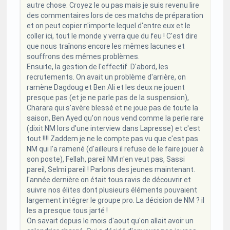
autre chose. Croyez le ou pas mais je suis revenu lire
des commentaires lors de ces matchs de préparation
et on peut copier n'importe lequel d'entre eux et le
coller ici, tout le monde y verra que du feu ! C'est dire
que nous traînons encore les mêmes lacunes et
souffrons des mêmes problèmes.
Ensuite, la gestion de l'effectif. D'abord, les
recrutements. On avait un problème d'arrière, on
ramène Dagdoug et Ben Ali et les deux ne jouent
presque pas (et je ne parle pas de la suspension),
Charara qui s'avère blessé et ne joue pas de toute la
saison, Ben Ayed qu'on nous vend comme la perle rare
(dixit NM lors d'une interview dans Lapresse) et c'est
tout !!!! Zaddem je ne le compte pas vu que c'est pas
NM qui l'a ramené (d'ailleurs il refuse de le faire jouer à
son poste), Fellah, pareil NM n'en veut pas, Sassi
pareil, Selmi pareil ! Parlons des jeunes maintenant.
l'année dernière on était tous ravis de découvrir et
suivre nos élites dont plusieurs éléments pouvaient
largement intégrer le groupe pro. La décision de NM ? il
les a presque tous jarté !
On savait depuis le mois d'aout qu'on allait avoir un