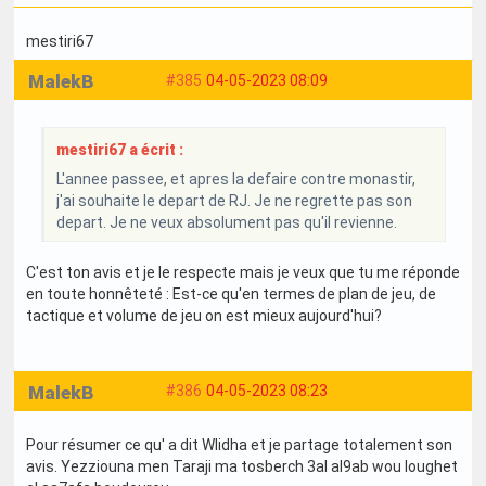
mestiri67
MalekB
#385
04-05-2023 08:09
mestiri67 a écrit :
L'annee passee, et apres la defaire contre monastir,
j'ai souhaite le depart de RJ. Je ne regrette pas son
depart. Je ne veux absolument pas qu'il revienne.
C'est ton avis et je le respecte mais je veux que tu me réponde
en toute honnêteté : Est-ce qu'en termes de plan de jeu, de
tactique et volume de jeu on est mieux aujourd'hui?
MalekB
#386
04-05-2023 08:23
Pour résumer ce qu' a dit Wlidha et je partage totalement son
avis. Yezziouna men Taraji ma tosberch 3al al9ab wou loughet